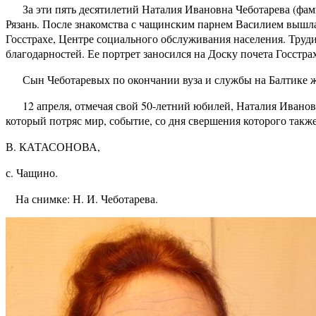
За эти пять десятилетий Наталия Ивановна Чеботарева (фами
Рязань. После знакомства с чащинским парнем Василием вышла з
Госстрахе, Центре социального обслуживания населения. Трудил
благодарностей. Ее портрет заносился на Доску почета Госстра
Сын Чеботаревых по окончании вуза и службы на Балтике жи
12 апреля, отмечая свой 50-летний юбилей, Наталия Ивановн
который потряс мир, событие, со дня свершения которого также
В. КАТАСОНОВА,
с. Чащино.
На снимке: Н. И. Чеботарева.