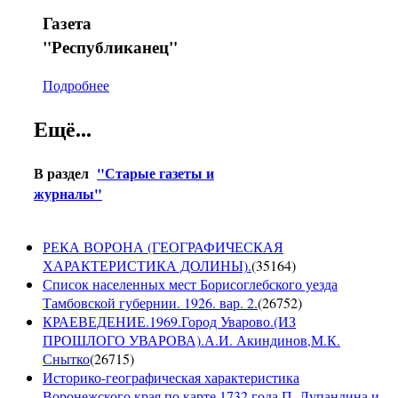
Газета
"Республиканец"
Подробнее
Ещё...
В раздел
"Старые газеты и
журналы"
РЕКА ВОРОНА (ГЕОГРАФИЧЕСКАЯ
ХАРАКТЕРИСТИКА ДОЛИНЫ).
(
35164
)
Список населенных мест Борисоглебского уезда
Тамбовской губернии. 1926. вар. 2.
(
26752
)
КРАЕВЕДЕНИЕ.1969.Город Уварово.(ИЗ
ПРОШЛОГО УВАРОВА).А.И. Акиндинов,М.К.
Снытко
(
26715
)
Историко-географическая характеристика
Воронежского края по карте 1732 года П. Лупандина и