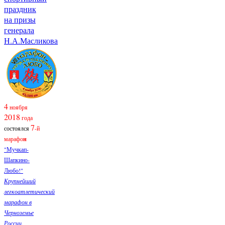
праздник
на призы
генерала
Н.А.Масликова
4
ноября
2018
года
7
состоялся
-й
марафо
н
"Мучкап-
Шапкино-
Любо!"
Крупнейший
легкоатлетический
марафон в
Черноземье
России.