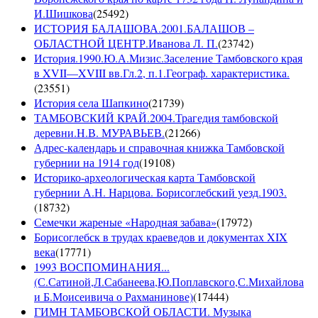
И.Шишкова
(
25492
)
ИСТОРИЯ БАЛАШОВА.2001.БАЛАШОВ –
ОБЛАСТНОЙ ЦЕНТР.Иванова Л. П.
(
23742
)
История.1990.Ю.А.Мизис.Заселение Тамбовского края
в XVII—XVIII вв.Гл.2, п.1.Географ. характеристика.
(
23551
)
История села Шапкино
(
21739
)
ТАМБОВСКИЙ КРАЙ.2004.Трагедия тамбовской
деревни.Н.В. МУРАВЬЕВ.
(
21266
)
Адрес-календарь и справочная книжка Тамбовской
губернии на 1914 год
(
19108
)
Историко-археологическая карта Тамбовской
губернии А.Н. Нарцова. Борисоглебский уезд.1903.
(
18732
)
Семечки жареные «Народная забава»
(
17972
)
Борисоглебск в трудах краеведов и документах XIX
века
(
17771
)
1993 ВОСПОМИНАНИЯ...
(С.Сатиной,Л.Сабанеева,Ю.Поплавского,С.Михайлова
и Б.Моисеивича о Рахманинове)
(
17444
)
ГИМН ТАМБОВСКОЙ ОБЛАСТИ. Музыка