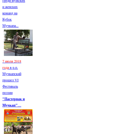
среди мужских
и женских
команд на
Кубок
Мучкапа...
7 июля 2018
года
в р.п.
Мучкапский
прошел VI
Фестиваль
поэзии
"Пастернак и
Мучкап"
....