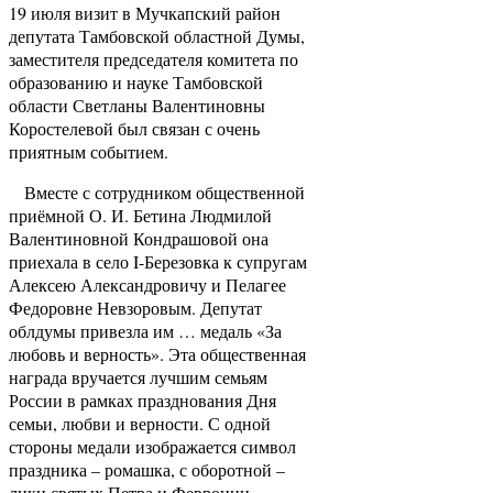
19 июля визит в Мучкапский район
депутата Тамбовской областной Думы,
заместителя председателя комитета по
образованию и науке Тамбовской
области Светланы Валентиновны
Коростелевой был связан с очень
приятным событием.
Вместе с сотрудником общественной
приёмной О. И. Бетина Людмилой
Валентиновной Кондрашовой она
приехала в село
I
-Березовка к супругам
Алексею Александровичу и Пелагее
Федоровне Невзоровым. Депутат
облдумы привезла им … медаль «За
любовь и верность». Эта общественная
награда вручается лучшим семьям
России в рамках празднования Дня
семьи, любви и верности. С одной
стороны медали изображается символ
праздника – ромашка, с оборотной –
лики святых Петра и Февронии.