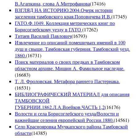
В.Агапкина, слова А.Митрофанова
(
17416
)
ВЗГЛЯД НА ИСТОРИЮ.2004.Очерк истории
заселения тамбовского края.Поповичева И.В.
(
17345
)
ГАТО.Ф.1049. Коллекция метрических книг по
Борисоглебскому уезду в ГАТО
(
17262
)
Титаев Василий Павлович
(
16793
)
Извлечение из описаний помещичьих имений в 100
душ и свыше. Тамбовская губерния. Тамбовский уезд.
1860.
(
16731
)
Поиск материалов о своих предках в Тамбовском
областном архиве. Мишин А. Фамильное наследие.
(
16683
)
Т. Л. Фроловская. Метафора раннего Пастернака.
(
16531
)
БИБЛИОГРАФИЧЕСКИЙ МАТЕРИАЛ для описания
ТАМБОВСКОЙ
ГУБЕРНИИ.1862.Л.А.Воейков.ЧАСТЬ 1,2
(
16176
)
Волости и села Борисоглебского уезда/Волости и
важнейшие селения европейской России.1880.
(
14561
)
Село Краснояровка Мучкапского района Тамбовской
области
(
14385
)