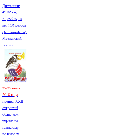
Дистанции:
42,195 км,
21,0975 км, 10
км, 1055 метров
(1/40 марафона).
Мучкапский,
Россия
27-29 июля
2018 года
прошёл XXII
открытый
областной
турнир по
пляжному
волейболу