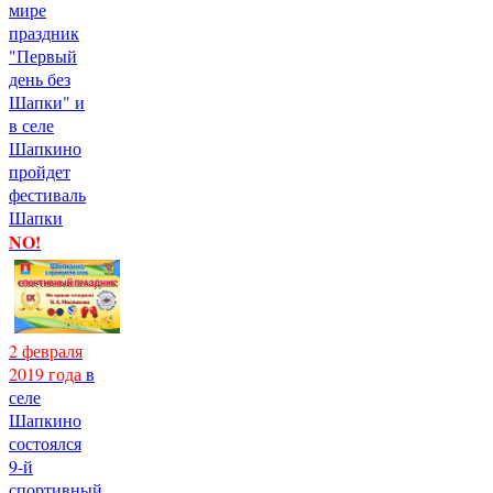
мире
праздник
"Первый
день без
Шапки" и
в селе
Шапкино
пройдет
фестиваль
Шапки
NO!
2 февраля
2019 года
в
селе
Шапкино
состоялся
9-й
спортивный