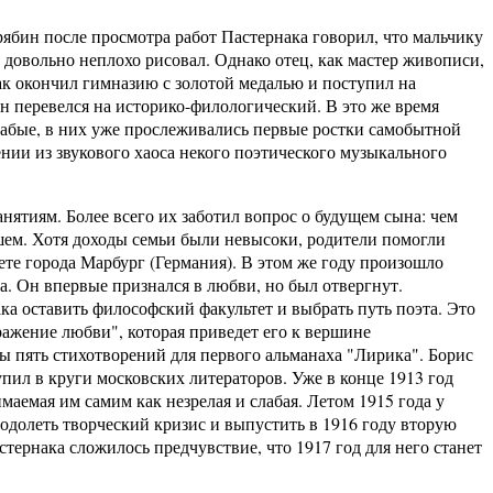
н после просмотра работ Пастернака говорил, что мальчику
и довольно неплохо рисовал. Однако отец, как мастер живописи,
нак окончил гимназию с золотой медалью и поступил на
н перевелся на историко-филологический. В это же время
лабые, в них уже прослеживались первые ростки самобытной
нии из звукового хаоса некого поэтического музыкального
иям. Более всего их заботил вопрос о будущем сына: чем
йшем. Хотя доходы семьи были невысоки, родители помогли
ете города Марбург (Германия). В этом же году произошло
а. Он впервые признался в любви, но был отвергнут.
а оставить философский факультет и выбрать путь поэта. Это
ражение любви", которая приведет его к вершине
ы пять стихотворений для первого альманаха "Лирика". Борис
пил в круги московских литераторов. Уже в конце 1913 год
маемая им самим как незрелая и слабая. Летом 1915 года у
одолеть творческий кризис и выпустить в 1916 году вторую
стернака сложилось предчувствие, что 1917 год для него станет