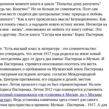
нном моменте книги в цикле "Попытка душу разлучить"
дь час. Конечно!" Но он больше не сомневается. Поэт сам
том месте сходятся две центральные темы: природа и любовь.
енного": "Как в неге прояснилась мысль! Безукоризненно. Как
тся понять смысл, а
ощущает
новую истину жизни. Несмотря на
а моя - жизнь", невозможно не любить эту книгу сейчас. Это
о-другому. После книги "Сестра моя жизнь" Борис Пастернак
сть высший класс в литературе - это сочинительство:
но утверждать, что летом 1917 года родился на земле новый
еотделимы друг от друга два имени: Пастернак и Мучкап. И
в Пастернака, стремятся неосознанно посетить эти места.
напоминавших о пребывании на Мучкапской земле Пастернака
 культурным наследием, которое, согласно Международной
. Центром притяжения, его сердцем и душой, местом
окзал. Летом прошлого года он был отремонтирован. На нем
 Бориса Пастернака. Летом 2012 года планируется установить
оторый планировался для установки в Москве, но у Москвы
частью)
. Ведь установка памятника здесь станет для самого
ния пространства и времени: Мучкап - Пастернак - 1917. А для