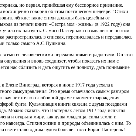
рнака, но первая, принёсшая ему бесспорное признание,
м восхищённо говорил об этом поэтическом шедевре: "Стихи
бновить лёгкие: такие стихи должны быть целебны от
выхода из печати книги «Сестра моя - жизнь» (в 1922 году) она
 и учила их наизусть. Самого Пастернака называли «не поэтом
ка распространялась в списках, переписывалась и передавалась
ами только самого А.С.Пушкина.
еми ее человеческими переживаниями и радостями. Он этот
а ощущения и вновь соединяет, чтобы показать их нам с
ется нас сблизить и дать ощутить её полноту, дать понимание
лене Виноград, которая в июне 1917 года уехала в
стного самоуправления. Это время отмечалось самым разгаром
зывая читателю о любовной драме с момента зарождения
сферой бунта. Кульминация книги связана с двумя поездками
ода. Можно сказать, что Пастернак летом 1917 года испытал
олена и открыта миру, как душа младенца, силы земли и
го навсегда. Стихия жизни и природы объединилась с ним. То
 на свете стало одним чудом больше - поэт Борис Пастернак!