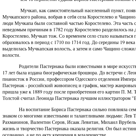
Мучкап, как самостоятельный населенный пункт, появился 
Мучкапского района, вобрав в себя села Коростелево и Чащино.
люди Мучкапа были составной частью Коростелево. Эта часть 
неведомым причинам в 1782 году Коростелево разделилось на д
Коростелево, Мучкап тож. Со временем село стало называться п
образовалось в период с 1710 по 1714 год. До середины 19 ве
выделилась Мучкапская волость, а затем и само Чащино сложи
волости.
Родители Пастернака были известными в мире искусства л
17 лет была издана биографическая брошюра. До встречи с Ле
пианисток в России, профессором Одесского отделения Импер
Пастернак - российский живописец и график, мастер жанровы
пришла уже к 1889 году после приобретения его картин П. М. 
Толстой считал Леонида Пастернака лучшим иллюстратором "
На воспитание Бориса Пастернака сильно повлияла семья и 
знаком со многими известными и талантливыми людьми: Лев Т
Рахманинов, Валентин Серов, Исаак Левитан, Михаил Врубель
жизнь и творчество Пастернака оказала религия. Он был ист
осознанно, а не по акту крещения в младенчестве.