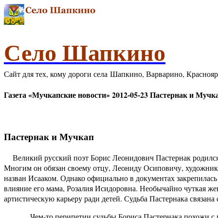
Село Шапкино
Сайт для тех, кому дороги села Шапкино, Варварино, Красноя
Газета «Мучкапские новости» 2012-05-23 Пастернак и Мучк
Пастернак и Мучкап
Великий русский поэт Борис Леонидович Пастернак родился 10
Многим он обязан своему отцу, Леониду Осиповичу, художник
назван Исааком. Однако официально в документах закрепилась 
влияние его мама, Розалия Исидоровна. Необычайно чуткая же
артистическую карьеру ради детей. Судьба Пастернака связана
Чем-то перипетии судьбы Бориса Пастернака похожи с и