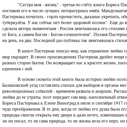
"Сестра моя - жизнь" - третья по счёту книга Бориса Пасте
поставив его в число лучших литературных имён. Мандельшта
Пастернака почитать - горло прочистить, дыханье укрепить, о
туберкулёза. У нас сейчас нет более здоровой поэзии". Еще до 
сделала автора знаменитым - Россия зачитывалась его стихами
от Бога, а самим Богом - Богом-сочинителем". Поэзия Пастерна
на день, на два. Последний раз публика так зачитывалась стих
В книге Пастернак описал мир, как отражение любви со вс
мир ощущает. В своих произведениях Пастернак дробит вещи н
разных сторон бытия. Он возвращает нас к красоте жизни, пыта
единения с ней.
В основе сюжета этой книги была истории любви поэта к Е
Балашовский уезд составлять списки для выборов в органы ме
революционных событий - временем развала и анархии. Расска
любви до ее утраты, поэт передает сам мир, наполненный атмо
Бориса Пастернака к Елене Виноград в июле и сентябре 1917 г
чудо преображения. В те дни, когда от любви его душа была ог
природы смогли открыть ему двери и дали нечто, изменившее е
ли он писал, то ли сама природа, то ли жизнь вела его перо, но