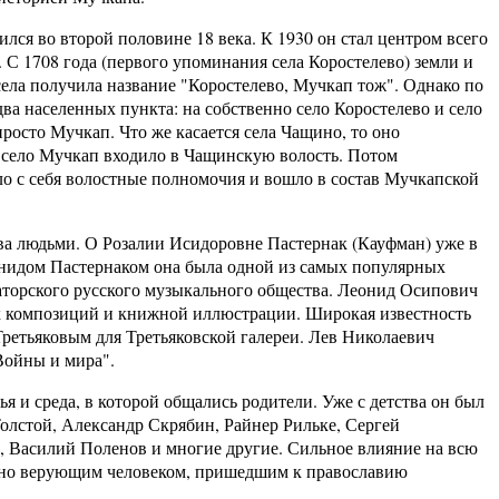
во второй половине 18 века. К 1930 он стал центром всего
 С 1708 года (первого упоминания села Коростелево) земли и
села получила название "Коростелево, Мучкап тож". Однако по
ва населенных пункта: на собственно село Коростелево и село
росто Мучкап. Что же касается села Чащино, то оно
ка село Мучкап входило в Чащинскую волость. Потом
ло с себя волостные полномочия и вошло в состав Мучкапской
юдьми. О Розалии Исидоровне Пастернак (Кауфман) уже в
онидом Пастернаком она была одной из самых популярных
аторского русского музыкального общества. Леонид Осипович
х композиций и книжной иллюстрации. Широкая известность
Третьяковым для Третьяковской галереи. Лев Николаевич
Войны и мира".
среда, в которой общались родители. Уже с детства он был
олстой, Александр Скрябин, Райнер Рильке, Сергей
, Василий Поленов и многие другие. Сильное влияние на всю
инно верующим человеком, пришедшим к православию