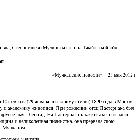
ровка, Степанищево Мучкапского р-на Тамбовской обл.
ап
«Мучкапские новости», 23 мая 2012 г.
 февраля (29 января по старому стилю) 1890 года в Москве.
у и академику живописи. При рождении отец Пастернака был
другое имя - Леонид. На Пастернака также оказала большое
нщина и великолепная пианистка, она прервала свою
 с Мучкапом.
сторией Мучкапа.