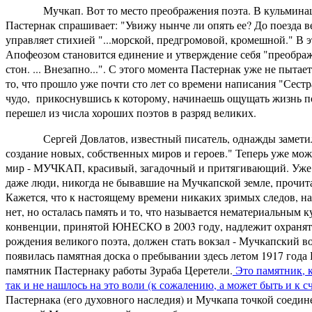
Мучкап. Вот то место преображения поэта. В кульминацио
Пастернак спрашивает: "Увижу нынче ли опять ее? До поезда ве
управляет стихией "...морской, предгромовой, кромешной." В э
Апофеозом становится единение и утверждение себя "преображ
стон. ... Внезапно...". С этого момента Пастернак уже не пытае
то, что прошло уже почти сто лет со времени написания "Сестр
чудо, прикоснувшись к которому, начинаешь ощущать жизнь п
перешел из числа хороших поэтов в разряд великих.
Сергей Довлатов, известный писатель, однажды заметил: "Е
создание новых, собственных миров и героев." Теперь уже мож
мир - МУЧКАП, красивый, загадочный и притягивающий. Уже н
даже люди, никогда не бывавшие на Мучкапской земле, прочита
Кажется, что к настоящему времени никаких зримых следов, 
нет, но осталась память и то, что называется нематериальным
конвенции, принятой ЮНЕСКО в 2003 году, надлежит охранять
рождения великого поэта, должен стать вокзал - Мучкапский в
появилась памятная доска о пребывании здесь летом 1917 года
памятник Пастернаку работы Зураба Церетели.
Это памятник, к
так и не нашлось на это воли (к сожалению, а может быть и к с
Пастернака (его духовного наследия) и Мучкапа точкой соедине