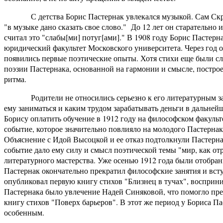
С детства Борис Пастернак увлекался музыкой. Сам Скряби
"в музыке дано сказать свое слово." До 12 лет он старательно 
считал это "слабы[ми] потуг[ами]." В 1908 году Борис Пастер
юридический факультет Московского университета. Через год о
появились первые поэтические опыты. Хотя стихи еще были с
поэзии Пастернака, основанной на гармонии и смысле, построе
ритма.
Родители не относились серьезно к его литературным занят
ему заниматься и каким трудом зарабатывать деньги в дальне
Борису оплатить обучение в 1912 году на философском факульт
событие, которое значительно повлияло на молодого Пастернак
Объяснение с Идой Высоцкой и ее отказ подтолкнули Пастернак
событие дало ему силу и смысл поэтической темы "мир, как от
литературного мастерства. Уже осенью 1912 года были отобран
Пастернак окончательно прекратил философские занятия и всту
опубликовал первую книгу стихов "Близнец в тучах", восприни
Пастернака было увлечение Надей Синяковой, что помогло пре
книгу стихов "Поверх барьеров". В этот же период у Бориса Па
особенным.