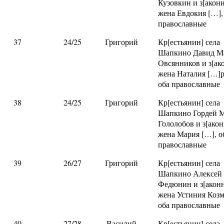
Кузовкин и з[акон
жена Евдокия […],
православные
37
24/25
Григорий
Кр[естьянин] села
Шапкино Давид Ма
Овсянников и з[ак
жена Наталия […]р
оба православные
38
24/25
Григорий
Кр[естьянин] села
Шапкино Гордей М
Гололобов и з[ако
жена Мария […], о
православные
39
26/27
Григорий
Кр[естьянин] села
Шапкино Алексей
Федюнин и з[акон
жена Устиния Козм
оба православные
40
27/28
Василий
Кр[естьянин] села