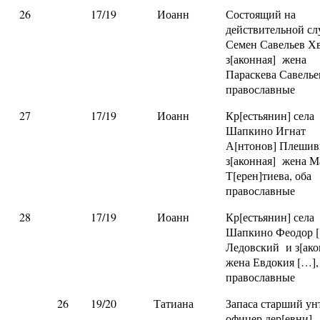
26
17/19
Иоанн
Состоящий на
действительной с
Семен Савельев Хв
з[аконная] жена
Параскева Савелье
православные
27
17/19
Иоанн
Кр[естьянин] села
Шапкино Игнат
А[нтонов] Плешив
з[аконная] жена М
Т[ерен]тиева, оба
православные
28
17/19
Иоанн
Кр[естьянин] села
Шапкино Феодор 
Ледовский и з[ак
жена Евдокия […],
православные
26
19/20
Татиана
Запаса старший ун
офицер дер[евни]