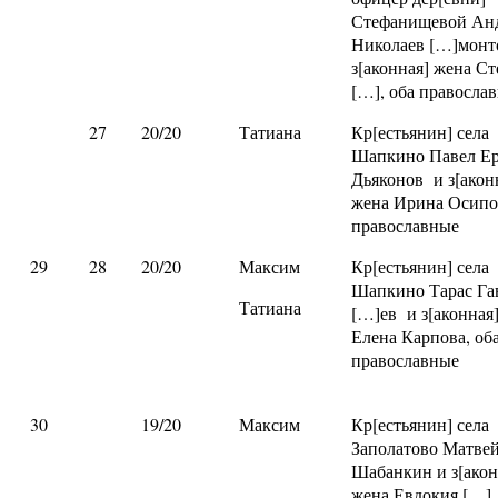
Стефанищевой Ан
Николаев […]монт
з[аконная] жена С
[…], оба правосла
27
20/20
Татиана
Кр[естьянин] села
Шапкино Павел Е
Дьяконов и з[акон
жена Ирина Осипов
православные
29
28
20/20
Максим
Кр[естьянин] села
Шапкино Тарас Га
Татиана
[…]ев и з[аконная
Елена Карпова, об
православные
30
19/20
Максим
Кр[естьянин] села
Заполатово Матве
Шабанкин и з[ако
жена Евдокия […],