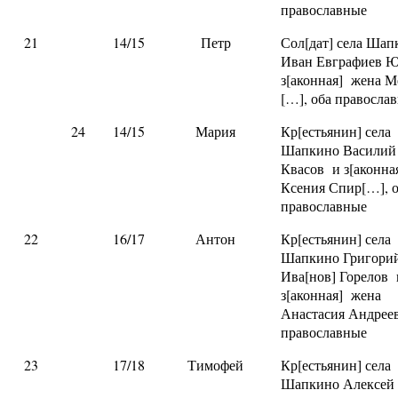
православные
21
14/15
Петр
Сол[дат] села Шап
Иван Евграфиев 
з[аконная] жена М
[…], оба правосла
24
14/15
Мария
Кр[естьянин] села
Шапкино Василий
Квасов и з[аконна
Ксения Спир[…], 
православные
22
16/17
Антон
Кр[естьянин] села
Шапкино Григори
Ива[нов] Горелов 
з[аконная] жена
Анастасия Андреев
православные
23
17/18
Тимофей
Кр[естьянин] села
Шапкино Алексей