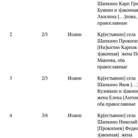
Шапкино Карп Гри
Буянин и з[аконна
Акилина […]пова, 
православные
2
2/3
Иоанн
Кр[естьянин] села
Шапкино Прокопи
[Ни]китин Карпов
з[аконная] жена П
Макеева, оба
православные
3
2/3
Иоанн
Кр[естьянин] села
Шапкино Яков […
Кузовкин и з[аконн
жена Елена [Антон
оба православные
4
3/4
Иоанн
Кр[естьянин] села
Шапкино Николай
[Прокопиев] Федю
з[аконная] жена