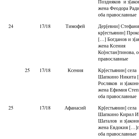
Поздняков и з[ако
жена Феодора Ради
оба православные
24
17/18
Тимофей
Дер[евни] Стефан
кр[естьянин] Прок
[…] Богданов и з[а
жена Ксения
Ко[нстан]тинова, о
православные
25
17/18
Ксения
Кр[естьянин] села
Шапкино Никита 
Росляков и з[акон
жена Ефимия Степ
оба православные
25
17/18
Афанасий
Кр[естьянин] села
Шапкино Кирил Ив
Шаталов и з[акон
жена Евдокия […]п
оба православные