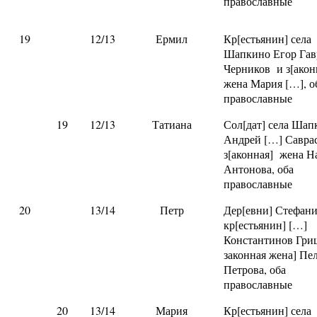
православные
19
12/13
Ермил
Кр[естьянин] села
Шапкино Егор Гав
Черников и з[ако
жена Мария […], о
православные
19
12/13
Татиана
Сол[дат] села Шап
Андрей […] Савра
з[аконная] жена Н
Антонова, оба
православные
20
13/14
Петр
Дер[евни] Стефан
кр[естьянин] […]
Константинов Гри
законная жена] Пе
Петрова, оба
православные
20
13/14
Мария
Кр[естьянин] села