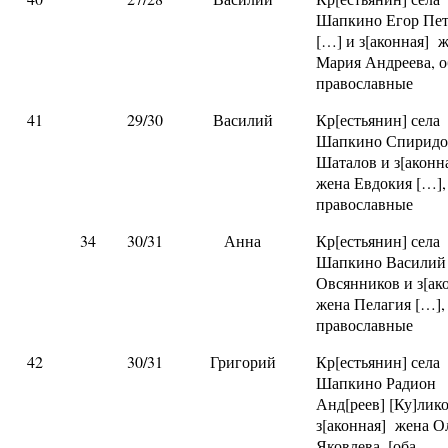
Шапкино Егор Пе
[…] и з[аконная] 
Мария Андреева, о
православные
41
29/30
Василий
Кр[естьянин] села
Шапкино Спиридо
Шаталов и з[аконн
жена Евдокия […],
православные
34
30/31
Анна
Кр[естьянин] села
Шапкино Василий
Овсянников и з[ак
жена Пелагия […],
православные
42
30/31
Григорий
Кр[естьянин] села
Шапкино Радион
Анд[реев] [Ку]лик
з[аконная] жена О
Яковлева, [оба