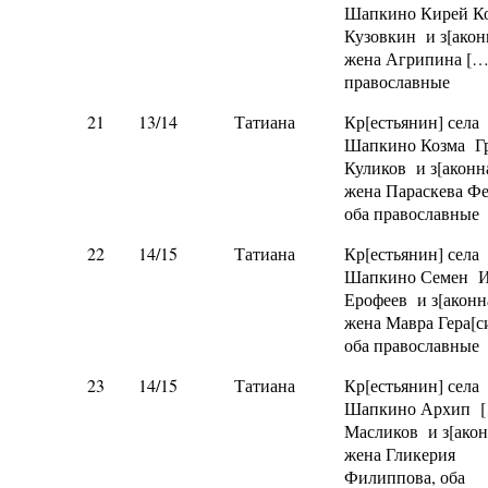
Шапкино Кирей К
Кузовкин и з[ако
жена Агрипина […]
православные
21
13/14
Татиана
Кр[естьянин] села
Шапкино Козма Г
Куликов и з[аконн
жена Параскева Ф
оба православные
22
14/15
Татиана
Кр[естьянин] села
Шапкино Семен И
Ерофеев и з[аконн
жена Мавра Гера[с
оба православные
23
14/15
Татиана
Кр[естьянин] села
Шапкино Архип 
Масликов и з[ако
жена Гликерия
Филиппова, оба