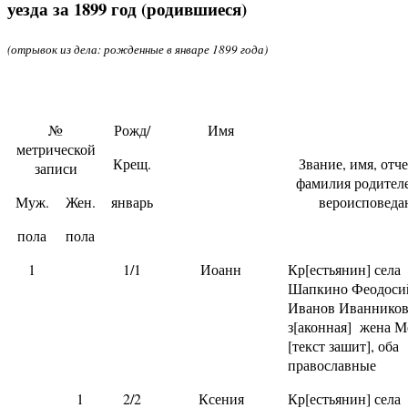
уезда за 1899 год (родившиеся)
(отрывок из дела: рожденные в январе 1899 года)
№
Рожд/
Имя
метрической
Крещ.
Звание, имя, отч
записи
фамилия родителе
Муж.
Жен.
январь
вероисповеда
пола
пола
1
1/1
Иоанн
Кр[естьянин] села
Шапкино Феодоси
Иванов Иванников
з[аконная] жена М
[текст зашит], оба
православные
1
2/2
Ксения
Кр[естьянин] села