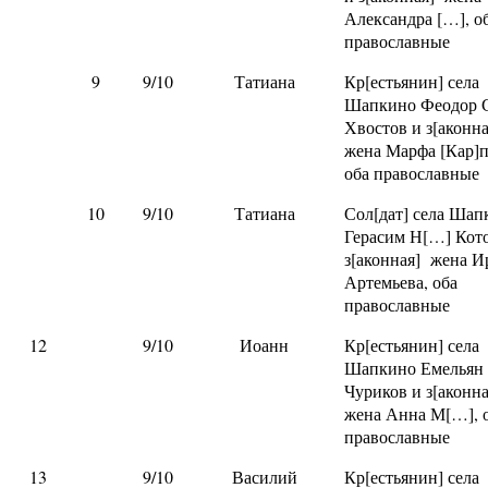
Александра […], о
православные
9
9/10
Татиана
Кр[естьянин] села
Шапкино Феодор 
Хвостов и з[аконн
жена Марфа [Кар]п
оба православные
10
9/10
Татиана
Сол[дат] села Шап
Герасим Н[…] Кот
з[аконная] жена И
Артемьева, оба
православные
12
9/10
Иоанн
Кр[естьянин] села
Шапкино Емельян
Чуриков и з[аконн
жена Анна М[…], 
православные
13
9/10
Василий
Кр[естьянин] села