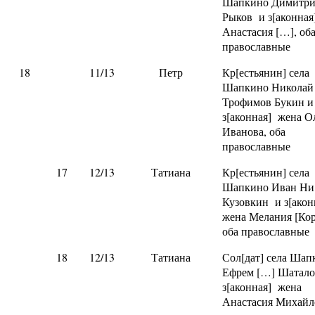
Шапкино Димитри
Рыков и з[аконная
Анастасия […], об
православные
18
11/13
Петр
Кр[естьянин] села
Шапкино Николай
Трофимов Букин и
з[аконная] жена О
Иванова, оба
православные
17
12/13
Татиана
Кр[естьянин] села
Шапкино Иван Ни
Кузовкин и з[ако
жена Мелания [Кор
оба православные
18
12/13
Татиана
Сол[дат] села Шап
Ефрем […] Шатало
з[аконная] жена
Анастасия Михайло