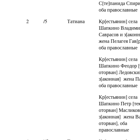
С[те]панида Спири
оба православные
2
/5
Татиана
Кр[естьянин] села
Шапкино Владими
Саврасов и з[акон
жена Пелагея Гав[р
оба православные
Кр[естьянин] села
Шапкино Феодор [
оторван] Ледовски
з[аконная] жена П
оба православные
Кр[естьянин] села
Шапкино Петр [те
оторван] Масликов
з[аконная] жена Ва
оторван], оба
православные