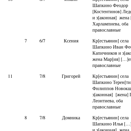
Шапкино Феодор
[Костентинов] Лед
и з[аконная] жена
Харлампиева, оба
православные
7
6/7
Ксения
Кр[естьянин] села
Шапкино Иван Фе
Капичников и з[ак
жена Мар[ия] […]е
православные
11
7/8
Григорей
Кр[естьянин] села
Шапкино Терен[ти
Филиппов Новокщ
з[аконная] [жена] 
Леонтиева, оба
православные
8
7/8
Домника
Кр[естьянин] села
Шапкино Илья […
и з[аконная] жена