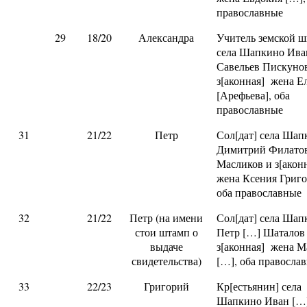
православные
29
18/20
Александра
Учитель земской 
села Шапкино Ива
Савельев Пискуно
з[аконная] жена Е
[Арефьева], оба
православные
31
21/22
Петр
Сол[дат] села Шап
Димитрий Филато
Масликов и з[акон
жена Ксения Григо
оба православные
32
21/22
Петр (на имени
Сол[дат] села Шап
стои штамп о
Петр […] Шаталов
выдаче
з[аконная] жена М
свидетельства)
[…], оба правосла
33
22/23
Григорий
Кр[естьянин] села
Шапкино Иван […