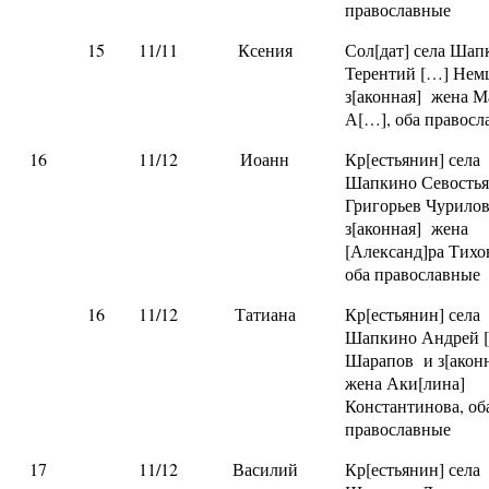
православные
15
11/11
Ксения
Сол[дат] села Шап
Терентий […] Нем
з[аконная] жена М
А[…], оба правосл
16
11/12
Иоанн
Кр[естьянин] села
Шапкино Севость
Григорьев Чурило
з[аконная] жена
[Александ]ра Тихо
оба православные
16
11/12
Татиана
Кр[естьянин] села
Шапкино Андрей 
Шарапов и з[акон
жена Аки[лина]
Константинова, об
православные
17
11/12
Василий
Кр[естьянин] села