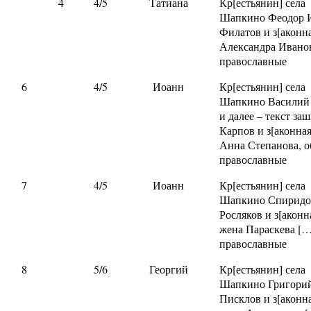
4
4/5
Татиана
Кр[естьянин] села
Шапкино Феодор 
Филатов и з[аконн
Александра Иванов
православные
6
4/5
Иоанн
Кр[естьянин] села
Шапкино Василий 
и далее – текст заш
Карпов и з[аконна
Анна Степанова, о
православные
7
4/5
Иоанн
Кр[естьянин] села
Шапкино Спиридо
Росляков и з[акон
жена Параскева […
православные
8
5/6
Георгий
Кр[естьянин] села
Шапкино Григори
Писклов и з[аконн