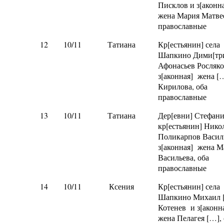
Писклов и з[аконн
жена Мария Матвее
православные
12
10/11
Татиана
Кр[естьянин] села
Шапкино Дими[тр
Афонасьев Росляк
з[аконная] жена [
Кирилова, оба
православные
13
10/11
Татиана
Дер[евни] Стефан
кр[естьянин] Нико
Поликарпов Васил
з[аконная] жена 
Васильева, оба
православные
14
10/11
Ксения
Кр[естьянин] села
Шапкино Михаил 
Котенев и з[аконн
жена Пелагея […],