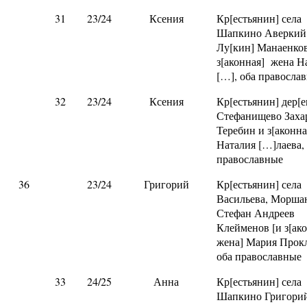
31
23/24
Ксения
Кр[естьянин] села
Шапкино Аверкий
Лу[кин] Манаенко
з[аконная] жена Н
[…], оба правосла
32
23/24
Ксения
Кр[естьянин] дер[е
Стефанищево Заха
Теребин и з[аконна
Наталия […]лаева,
православные
36
23/24
Григорий
Кр[естьянин] села
Васильева, Морша
Стефан Андреев
Клейменов [и з[ак
жена] Мария Прок
оба православные
33
24/25
Анна
Кр[естьянин] села
Шапкино Григори