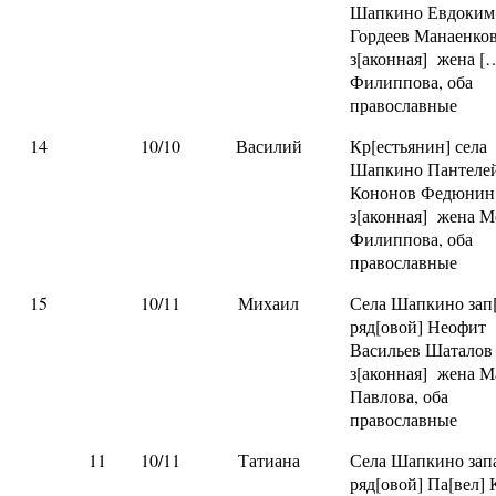
Шапкино Евдоким
Гордеев Манаенков
з[аконная] жена [
Филиппова, оба
православные
14
10/10
Василий
Кр[естьянин] села
Шапкино Пантеле
Кононов Федюнин
з[аконная] жена М
Филиппова, оба
православные
15
10/11
Михаил
Села Шапкино зап[
ряд[овой] Неофит
Васильев Шаталов
з[аконная] жена М
Павлова, оба
православные
11
10/11
Татиана
Села Шапкино запа
ряд[овой] Па[вел]