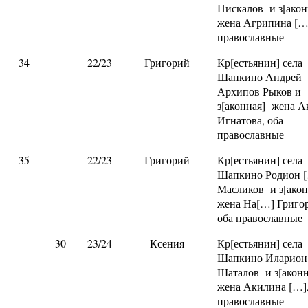
Пискалов и з[ако
жена Агрипина […]
православные
34
22/23
Григорий
Кр[естьянин] села
Шапкино Андрей
Архипов Рыков и
з[аконная] жена 
Игнатова, оба
православные
35
22/23
Григорий
Кр[естьянин] села
Шапкино Родион 
Масликов и з[ако
жена На[…] Григор
оба православные
30
23/24
Ксения
Кр[естьянин] села
Шапкино Иларион
Шаталов и з[акон
жена Акилина […],
православные