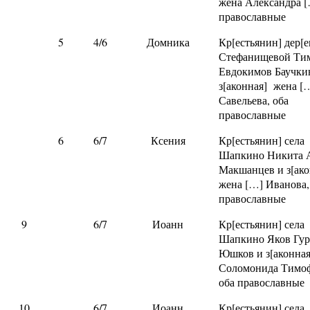
жена Александра [
православные
5
4/6
Домника
Кр[естьянин] дер[е
Стефанищевой Ти
Евдокимов Баучки
з[аконная] жена [
Савельева, оба
православные
6
6/7
Ксения
Кр[естьянин] села
Шапкино Никита 
Макшанцев и з[ак
жена […] Иванова,
православные
9
6/7
Иоанн
Кр[естьянин] села
Шапкино Яков Гур
Юшков и з[аконна
Соломонида Тимоф
оба православные
10
6/7
Иоанн
Кр[естьянин] села