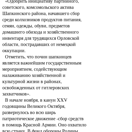
«Одобрить инициативу партийного,
советского, комсомольского актива
Шапкинского района, начавшего сбор
среди колхозников продуктов питания,
семян, одежды, обуви, предметов
домашнего обихода и хозяйственного
инвентаря для трудящихся Орловской
области, пострадавших от немецкой
оккупации.
Отметить, что почин шапкинцев
является важнейшим государственным
мероприятием, содействующим
налаживанию хозяйственной и
культурной жизни в районах,
освобожденных от гитлеровских
захватчиков».
В начале ноября, в канун XXV
годовщины Великого Октября,
развернулось во всю ширь
патриотическое движение -сбор средств
в помощь Красной Армии. Оно охватило
всю страну. В фонд обороны Родины