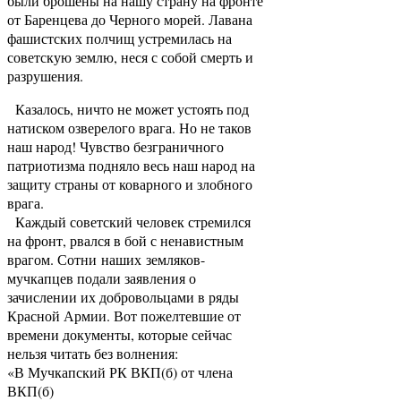
были брошены на нашу страну на фронте
от Баренцева до Черного морей. Лавана
фашистских полчищ устремилась на
советскую землю, неся с собой смерть и
разрушения.
Казалось, ничто не может устоять под
натиском озверелого врага. Но не таков
наш народ! Чувство безграничного
патриотизма подняло весь наш народ на
защиту страны от коварного и злобного
врага.
Каждый советский человек стремился
на фронт, рвался в бой с ненавистным
врагом. Сотни наших земляков-
мучкапцев подали заявления о
зачислении их добровольцами в ряды
Красной Армии. Вот пожелтевшие от
времени документы, которые сейчас
нельзя читать без волнения:
«В Мучкапский РК ВКП(б) от члена
ВКП(б)