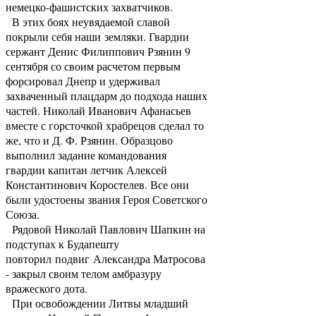
немецко-фашистских захватчиков.
В этих боях неувядаемой славой
покрыли себя наши земляки. Гвардии
сержант Денис Филиппович Рзянин 9
сентября со своим расчетом первым
форсировал Днепр и удерживал
захваченный плацдарм до подхода наших
частей. Николай Иванович Афанасьев
вместе с горсточкой храбрецов сделал то
же, что и Д. Ф. Рзянин. Образцово
выполнил задание командования
гвардии капитан летчик Алексей
Константинович Коростелев. Все они
были удостоены звания Героя Советского
Союза.
Рядовой Николай Павлович Шапкин на
подступах к Будапешту
повторил подвиг Александра Матросова
- закрыл своим телом амбразуру
вражеского дота.
При освобождении Литвы младший