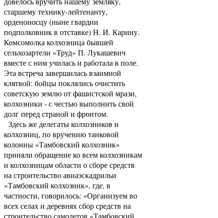
довелось вручить нашему земляку,
старшему технику-лейтенанту,
орденоносцу (ныне гвардии
подполковник в отставке) Н. И. Карину.
Комсомолка колхозница бывшей
сельхозартели «Труд» П. Лукашевич
вместе с ним училась и работала в поле.
Эта встреча завершилась взаимной
клятвой: бойцы поклялись очистить
советскую землю от фашистской мрази,
колхозники - с честью выполнить свой
долг перед страной и фронтом.
Здесь же делегаты колхозников и
колхозниц, по вручению танковой
колонны «Тамбовский колхозник»
приняли обращение ко всем колхозникам
и колхозницам области о сборе средств
на строительство авиаэскадрильи
«Тамбовский колхозник», где, в
частности, говорилось: «Организуем во
всех селах и деревнях сбор средств на
строительство самолетов «Тамбовский