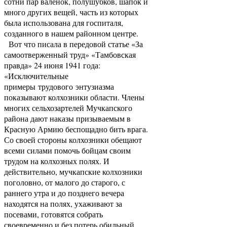
сотни пар валенок, полушубков, шапок и
много других вещей, часть из которых
была использована для госпиталя,
созданного в нашем районном центре.
Вот что писала в передовой статье «За
самоотверженный труд» «Тамбовская
правда» 24 июня 1941 года:
«Исключительные
примеры трудового энтузиазма
показывают колхозники области. Члены
многих сельхозартелей Мучкапского
района дают наказы призываемым в
Красную Армию беспощадно бить врага.
Со своей стороны колхозники обещают
всеми силами помочь бойцам своим
трудом на колхозных полях. И
действительно, мучкапские колхозники
поголовно, от малого до старого, с
раннего утра и до позднего вечера
находятся на полях, ухаживают за
посевами, готовятся собрать
своевременно и без потерь обильный