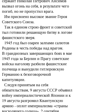
сержант Николай Петрович Ансимов
вызвал огонь на себя, в результате чего
погиб, но не пропустил врага.
Им присвоено высокое звание Героя
Советского Союза.
Так в едином строю фронт и советский
тыл готовили решающую битву в логове
фашистского зверя.
1945 год был озарен залпами салютов
Родины в честь победы над врагом.
В грандиозных завершающих боях в мае
1945 года за Берлин и Прагу советские
войска наголову разбили фашистские
полчища и вынудили гитлеровскую
Германию к безоговорочной
капитуляции.
Следуя принятым на себя
обязательствам, 9 августа СССР объявил
войну империалистической Японии и к
19 августа разгромил Квантунскую
армию - оплот империализма «страны
восходящего солнца». 2 сентября