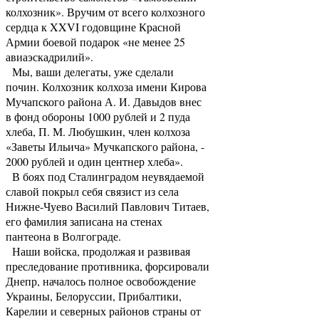
колхозник». Вручим от всего колхозного
сердца к XXVI годовщине Красной
Армии боевой подарок «не менее 25
авиаэскадрилий».
Мы, ваши делегаты, уже сделали
почин. Колхозник колхоза имени Кирова
Мучапского района А. И. Давыдов внес
в фонд обороны 1000 рублей и 2 пуда
хлеба, П. М. Любушкин, член колхоза
«Заветы Ильича» Мучкапского района, -
2000 рублей и один центнер хлеба».
В боях под Сталинградом неувядаемой
славой покрыл себя связист из села
Нижне-Чуево Василий Павлович Титаев,
его фамилия записана на стенах
пантеона в Волгограде.
Наши войска, продолжая и развивая
преследование противника, форсировали
Днепр, началось полное освобождение
Украины, Белоруссии, Прибалтики,
Карелии и северных районов страны от