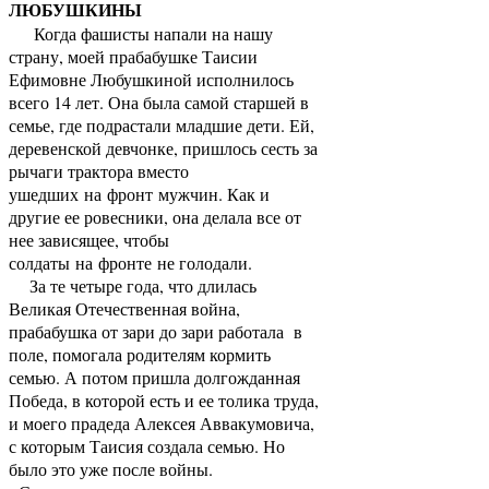
ЛЮБУШКИНЫ
Когда фашисты напали на нашу
страну, моей прабабушке Таисии
Ефимовне Любушкиной исполнилось
всего 14 лет. Она была самой старшей в
семье, где подрастали младшие дети. Ей,
деревенской девчонке, пришлось сесть за
рычаги трактора вместо
ушедших на фронт мужчин. Как и
другие ее ровесники, она делала все от
нее зависящее, чтобы
солдаты на фронте не голодали.
За те четыре года, что длилась
Великая Отечественная война,
прабабушка от зари до зари работала в
поле, помогала родителям кормить
семью. А потом пришла долгожданная
Победа, в которой есть и ее толика труда,
и моего прадеда Алексея Аввакумовича,
с которым Таисия создала семью. Но
было это уже после войны.