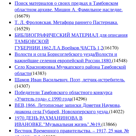
Поиск материалов о своих предках в Тамбовском
областном архиве. Мишин А. Фамильное наследие.
(
16679
)
Т. Л. Фроловская. Метафора раннего Пастернака.
(
16529
)
БИБЛИОГРАФИЧЕСКИЙ МАТЕРИАЛ для описания
ТАМБОВСКОЙ
ГУБЕРНИИ.1862.Л.А.Воейков.ЧАСТЬ 1,2
(
16170
)
Волости и села Борисоглебского уезда/Волости и
важнейшие селения европейской России.1880.
(
14548
)
Село Краснояровка Мучкапского района Тамбовской
области
(
14383
)
Шамов Иван Васильевич. Поэт, летчик-истребитель.
(
14307
)
Победители Тамбовского областного конкурса
«Учитель года» с 1990 года
(
14296
)
ВЕВ,1866. Летописные записки Дометия Наумова,
диакона села Губарей, Новохоперского уезда.
(
14022
)
1970.ДЕНЬ РАХМАНИНОВА В
ИВАНОВКЕ."Музыкальная жизнь".№19.
(
13866
)
Вестник Временного правительства. – 1917, 25 мая. №