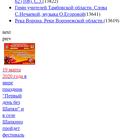
62 (108). С.3.
(
13822
)
Гимн учителей Тамбовской области. Слова
С.Нечаевой, музыка О.Егоровой
(
13641
)
Река Ворона. Реки Воронежской области.
(
13619
)
next
prev
19 марта
2020 года
в
мире
праздник
"Первый
день без
Шапки" и
в селе
Шапкино
пройдет
фестиваль