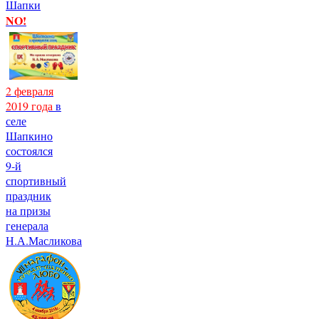
Шапки
NO!
2 февраля
2019 года
в
селе
Шапкино
состоялся
9-й
спортивный
праздник
на призы
генерала
Н.А.Масликова