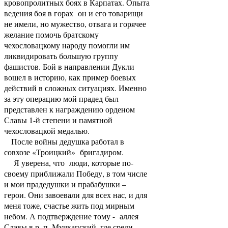
кровопролитных боях в Карпатах. Опыта
ведения боя в горах он и его товарищи
не имели, но мужество, отвага и горячее
желание помочь братскому
чехословацкому народу помогли им
ликвидировать большую группу
фашистов. Бой в направлении Дукли
вошел в историю, как пример боевых
действий в сложных ситуациях. Именно
за эту операцию мой прадед был
представлен к награждению орденом
Славы 1-й степени и памятной
чехословацкой медалью.
После войны дедушка работал в
совхозе «Троицкий» бригадиром.
Я уверена, что люди, которые по-
своему приближали Победу, в том числе
и мои прадедушки и прабабушки –
герои. Они завоевали для всех нас, и для
меня тоже, счастье жить под мирным
небом. А подтверждение тому - аллея
Славы в р. п. Мучкапский, где среди