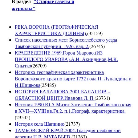
В раздел
"Старые газеты и
журналы"
РЕКА ВОРОНА (ГЕОГРАФИЧЕСКАЯ
ХАРАКТЕРИСТИКА ДОЛИНЫ).
(
35159
)
Список населенных мест Борисоглебского уезда
Тамбовской губернии. 1926. вар. 2.
(
26745
)
КРАЕВЕДЕНИЕ.1969.Город Уварово.(ИЗ
ПРОШЛОГО УВАРОВА).А.И. Акиндинов,М.К.
Снытко
(
26709
)
Историко-географическая характеристика
Воронежского края по карте 1732 года П. Лупандина и
И.Шишкова
(
25485
)
ИСТОРИЯ БАЛАШОВА.2001.БАЛАШОВ –
ОБЛАСТНОЙ ЦЕНТР.Иванова Л. П.
(
23731
)
История.1990.Ю.А.Мизис.Заселение Тамбовского края
в XVII—XVIII вв.Гл.2, п.1.Географ. характеристика.
(
23545
)
История села Шапкино
(
21737
)
ТАМБОВСКИЙ КРАЙ.2004.Трагедия тамбовской
деревни.Н.В. МУРАВЬЕВ.
(
21263
)