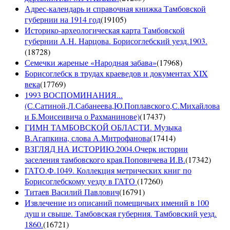
Адрес-календарь и справочная книжка Тамбовской
губернии на 1914 год
(
19105
)
Историко-археологическая карта Тамбовской
губернии А.Н. Нарцова. Борисоглебский уезд.1903.
(
18728
)
Семечки жареные «Народная забава»
(
17968
)
Борисоглебск в трудах краеведов и документах XIX
века
(
17769
)
1993 ВОСПОМИНАНИЯ...
(С.Сатиной,Л.Сабанеева,Ю.Поплавского,С.Михайлова
и Б.Моисеивича о Рахманинове)
(
17437
)
ГИМН ТАМБОВСКОЙ ОБЛАСТИ. Музыка
В.Агапкина, слова А.Митрофанова
(
17414
)
ВЗГЛЯД НА ИСТОРИЮ.2004.Очерк истории
заселения тамбовского края.Поповичева И.В.
(
17342
)
ГАТО.Ф.1049. Коллекция метрических книг по
Борисоглебскому уезду в ГАТО
(
17260
)
Титаев Василий Павлович
(
16791
)
Извлечение из описаний помещичьих имений в 100
душ и свыше. Тамбовская губерния. Тамбовский уезд.
1860.
(
16721
)