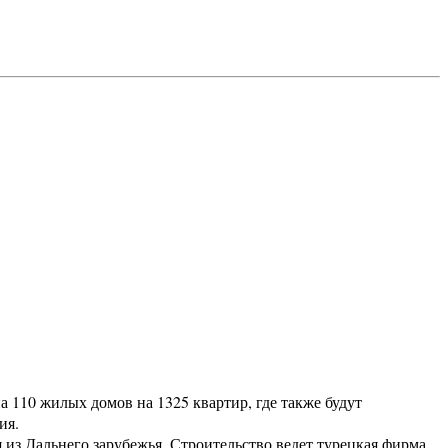
а 110 жилых домов на 1325 квартир, где также будут
ния.
 из Дальнего зарубежья. Строительство ведет турецкая фирма