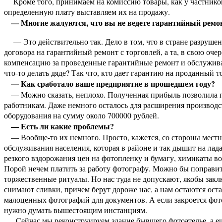
Кроме того, принимаем на комиссию товары, как у частников,
определенную плату выставляем их на продажу.
— Многие жалуются, что вы не ведете гарантийный ремон
— Это действительно так. Дело в том, что в стране разруше
договора на гарантийный ремонт с торговлей, а та, в свою оче
компенсацию за проведенные гарантийные ремонт и обслуживани
что-то делать дяде? Так что, кто дает гарантию на проданный 
— Как сработало ваше предприятие в прошедшем году?
— Можно сказать, неплохо. Полученная прибыль позволила п
работникам. Даже немного осталось для расширения производс
оборудования на сумму около 700000 рублей.
— Есть ли какие проблемы?
— Вообще-то их немного. Просто, кажется, со стороны местн
обслуживания населения, которая в районе и так дышит на лада
резкого вздорожания цен на фотопленку и бумагу, химикаты во
Порой нечем платить за работу фотографу. Можно бы поправи
торжественные ритуалы. Но нас туда не допускают, якобы закл
снимают сливки, причем берут дороже нас, а нам остаются оста
малоценных фотографий для документов. А если закроется фотоа
нужно думать вышестоящим инстанциям.
Сейчас мы реконструируем здание бывшего фотоателье, а еще 