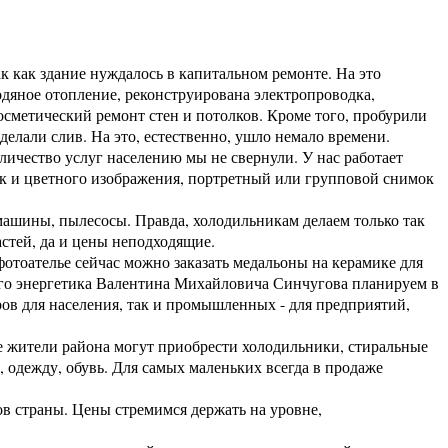
к как здание нуждалось в капитальном ремонте. На это
одяное отопление, реконструирована электропроводка,
осметический ремонт стен и потолков. Кроме того, пробурили
елали слив. На это, естественно, ушло немало времени.
чество услуг населению мы не свернули. У нас работает
так и цветного изображения, портретный или групповой снимок
шины, пылесосы. Правда, холодильникам делаем только так
стей, да и цены неподходящие.
отоателье сейчас можно заказать медальоны на керамике для
го энергетика Валентина Михайловича Синчугова планируем в
ов для населения, так и промышленных - для предприятий,
 жители района могут приобрести холодильники, стиральные
 одежду, обувь. Для самых маленьких всегда в продаже
в страны. Цены стремимся держать на уровне,