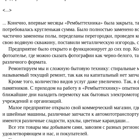
<...>
... Конечно, впервые месяцы «Рембыттехника» была закрыта, та
потребовалась кругленькая сумма. Было полностью заменено в
частично заменены полы, переделаны перегородки, проведен к
свою водяную скважину, поставили металлическую изгородь, сд
Предприятие было открыто и функционирует до сих пор. Коли
фотоателье, где можно сказать фотографии как черно-белого, 
различного формата.
Ремонтируем мы и сложную бытовую технику: стиральные ма
называемый текущий ремонт, так как на капитальный нет запча
Кроме того, количество видов услуг даже увеличено. Так, в ф
памятников. С приходом на работу в «Рембыттехнику» опытно
ближайшие дни наладить перемотку как бытовых электромотор
учреждений и организаций.
Малое предприятие открыло свой коммерческий магазин, где
и швейные машины, различные запчасти к автомототранспорту,
имеются различные сладости, куклы, цветные карандаши...
Все эти товары мы добываем сами, завозим с разных регионо
удовлетворяющем и нас, и покупателей.