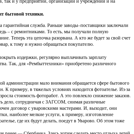
 так и у предприятий, организации и учреждений и на
т бытовой техники.
на гарантийная служба. Раньше заводы–поставщики заключали
редь – с ремонтниками. То есть, мы получали полную
е. Теперь эта цепочка разорвана. А кто же будет за свой счет
товар, к тому и нужно обращаться покупателю.
окрыть издержки, регулярно выплачивать зарплату
тва. Так, для «Рембыттехники» приобретено различного
ой администрации мало внимания обращается сфере бытового
н. К примеру, в тяжелых условиях находится фотоателье. Из-за
зросла стоимость фоторабот. А это повлекло снижение заказов.
ть дело, сотрудничая с ЗАГСОМ, снимая различные
ючен договор с уваровскими мастерами. И, выходит, они
тки, наиболее мелкие услуги, к примеру, изготовление
телье, где их будут делать, поедут в Уварово. Об этом тоже
ранее — Сбербанка. Здесь хотим сделать место отдыха детей.