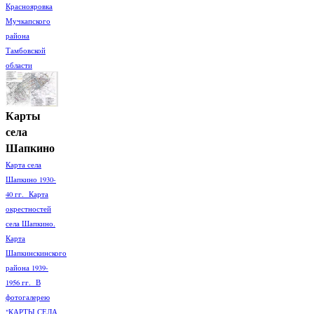
Краснояровка
Мучкапского
района
Тамбовской
области
Карты
села
Шапкино
Карта села
Шапкино 1930-
40 гг. Карта
окрестностей
села Шапкино.
Карта
Шапкинскинского
района 1939-
1956 гг. В
фотогалерею
"КАРТЫ СЕЛА