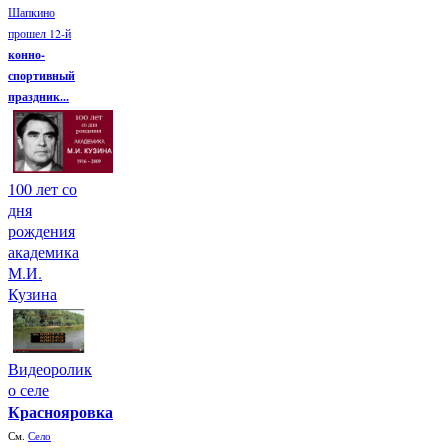
Шапкино
прошел 12-й
конно-
спортивный
праздник...
100 лет со
дня
рождения
академика
М.И.
Кузина
Видеоролик
о селе
Краснояровка
См.
Село