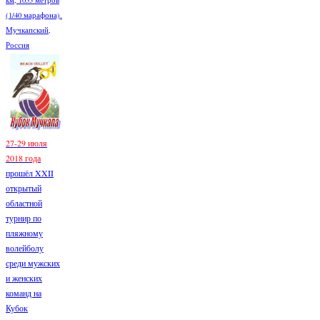
(1/40 марафона).
Мучкапский,
Россия
27-29 июля
2018 года
прошёл XXII
открытый
областной
турнир по
пляжному
волейболу
среди мужских
и женских
команд на
Кубок