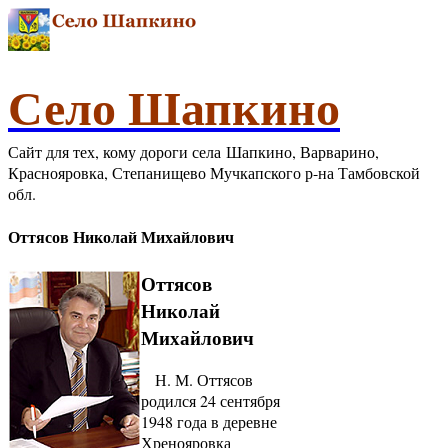
Село Шапкино
Сайт для тех, кому дороги села Шапкино, Варварино,
Краснояровка, Степанищево Мучкапского р-на Тамбовской
обл.
Оттясов Николай Михайлович
Оттясов
Николай
Михайлович
Н. М. Оттясов
родился 24 сентября
1948 года в деревне
Хренояровка