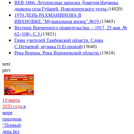
ВЕВ,1866. Летописные записки Дометия Наумова,
диакона села Губарей, Новохоперского уезда.
(
14020
)
1970.ДЕНЬ РАХМАНИНОВА В
ИВАНОВКЕ."Музыкальная жизнь".№19.
(
13865
)
Вестник Временного правительства. – 1917, 25 мая. №
62 (108). С.3.
(
13821
)
Гимн учителей Тамбовской области. Слова
С.Нечаевой, музыка О.Егоровой
(
13640
)
Река Ворона. Реки Воронежской области.
(
13618
)
next
prev
19 марта
2020 года
в
мире
праздник
"Первый
день без