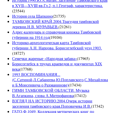
История.1990.Ю.А.Мизис.Заселение Тамбовского края
в XVII—XVIII вв.Гл.2, п.1.Географ. характеристика.
(
23544
)
История села Шапкино
(
21735
)
ТАМБОВСКИЙ КРАЙ.2004.Трагедия тамбовской
деревни.Н.В. МУРАВЬЕВ.
(
21261
)
Адрес-календарь и справочная книжка Тамбовской
губернии на 1914 год
(
19104
)
Историко-археологическая карта Тамбовской
губернии А.Н. Нарцова. Борисоглебский уезд.1903.
(
18727
)
Семечки жареные «Народная забава»
(
17965
)
Борисоглебск в трудах краеведов и документах XIX
века
(
17768
)
1993 ВОСПОМИНАНИЯ...
(С.Сатиной,Л.Сабанеева,Ю.Поплавского,С.Михайлова
и Б.Моисеивича о Рахманинове)
(
17434
)
ГИМН ТАМБОВСКОЙ ОБЛАСТИ. Музыка
В.Агапкина, слова А.Митрофанова
(
17412
)
ВЗГЛЯД НА ИСТОРИЮ.2004.Очерк истории
заселения тамбовского края.Поповичева И.В.
(
17342
)
ГАТО.Ф.1049. Коллекция метрических книг по