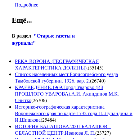
Подробнее
Ещё...
В раздел
"Старые газеты и
журналы"
РЕКА ВОРОНА (ГЕОГРАФИЧЕСКАЯ
ХАРАКТЕРИСТИКА ДОЛИНЫ).
(
35145
)
Список населенных мест Борисоглебского уезда
Тамбовской губернии. 1926. вар. 2.
(
26740
)
КРАЕВЕДЕНИЕ.1969.Город Уварово.(ИЗ
ПРОШЛОГО УВАРОВА).А.И. Акиндинов,М.К.
Снытко
(
26706
)
Историко-географическая характеристика
Воронежского края по карте 1732 года П. Лупандина и
И.Шишкова
(
25484
)
ИСТОРИЯ БАЛАШОВА.2001.БАЛАШОВ –
ОБЛАСТНОЙ ЦЕНТР.Иванова Л. П.
(
23727
)