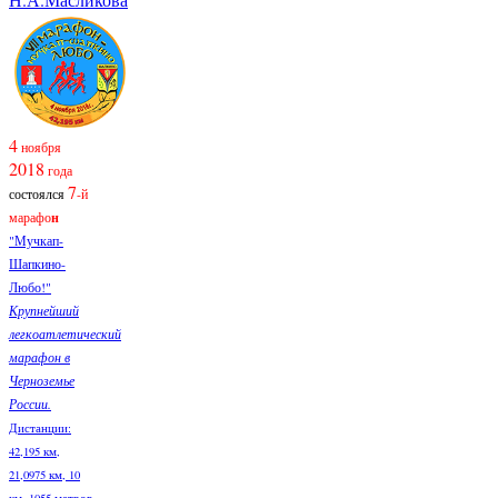
4
ноября
2018
года
7
состоялся
-й
марафо
н
"Мучкап-
Шапкино-
Любо!"
Крупнейший
легкоатлетический
марафон в
Черноземье
России.
Дистанции:
42,195 км,
21,0975 км, 10
км, 1055 метров