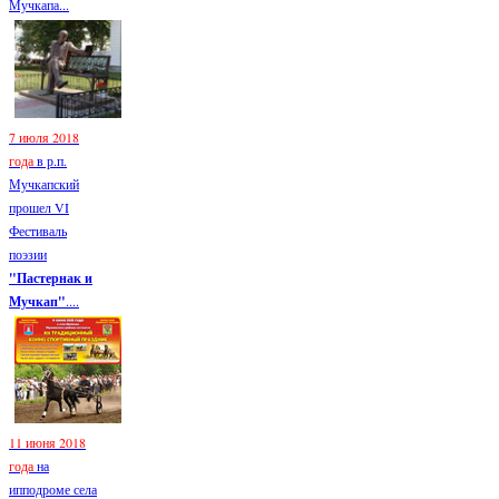
Мучкапа...
7 июля 2018
года
в р.п.
Мучкапский
прошел VI
Фестиваль
поэзии
"Пастернак и
Мучкап"
....
11 июня 2018
года
на
ипподроме села