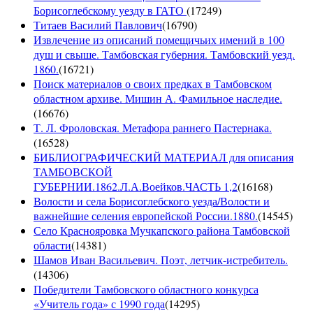
Борисоглебскому уезду в ГАТО
(
17249
)
Титаев Василий Павлович
(
16790
)
Извлечение из описаний помещичьих имений в 100
душ и свыше. Тамбовская губерния. Тамбовский уезд.
1860.
(
16721
)
Поиск материалов о своих предках в Тамбовском
областном архиве. Мишин А. Фамильное наследие.
(
16676
)
Т. Л. Фроловская. Метафора раннего Пастернака.
(
16528
)
БИБЛИОГРАФИЧЕСКИЙ МАТЕРИАЛ для описания
ТАМБОВСКОЙ
ГУБЕРНИИ.1862.Л.А.Воейков.ЧАСТЬ 1,2
(
16168
)
Волости и села Борисоглебского уезда/Волости и
важнейшие селения европейской России.1880.
(
14545
)
Село Краснояровка Мучкапского района Тамбовской
области
(
14381
)
Шамов Иван Васильевич. Поэт, летчик-истребитель.
(
14306
)
Победители Тамбовского областного конкурса
«Учитель года» с 1990 года
(
14295
)