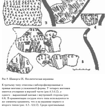
Рис.9. Шаморга IX. Неолитическая керамика
К третьему типу отнесены слабопрофилированные и
прямые венчики усложненной формы. У четырех венчиков
имеется утолщение в верхней части (рис.6.3,4,12), у
одного - выраженный наплыв с внутренней стороны (рис.
6.8). В орнаментации сосудов этого типа используются те
же элементы орнамента, что и на керамике первого и
второго типов (рис. 6.3-- 6,8,12). Среди оригинальных