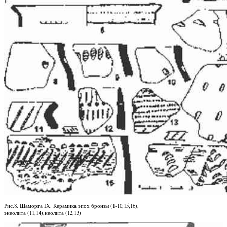
Рис.8. Шаморга IX. Керамика эпох бронзы (1-10,15,16),
энеолита (11,14),неолита (12,13)