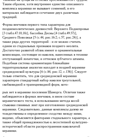
Таким образом, хотя внутреннее единство описанного
комплекса керамики не вызывает сомнений, в его
материалах наблюдается сочетание двух различных
традиций.
Форма венчиков первого типа характерна для
поздненеолитических древностей: Верхнего Поднепровья
[3 (табл.47:10,18)], бассейна Десны [4 (табл.49:37)],
Среднего Поволжья [5 (с.44, рис.16:2; с.57, рис.24)], а
также ряда других территорий - и ее можно считать
одним из стадиальных признаков позднего неолита.
Достаточно развитой облик имеют и орнаментальные
композиции, состоящие из наколов, нанесенных в технике
отступающей лопаточки, и оттисков зубчатого штампа.
Подобная система орнаментации ближайшие
территориальные аналогии находит в поздней керамике
среднедонской культуры [6 (с.84, рис.12, с.138)]. Следует
только отметить, что для среднедонской керамики
характерен стандартный набор наколов треугольной,
скобковидной и трапециевидной форм, кото-
рых нет в керамике поселения Шаморга. Отличия также
наблюдаются в формах венчиков, в ином составе
керамического теста, в использовании метода косой
стыковки глиняных лент при изготовлении среднедонской
керамики. Следовательно, данные комплексы далеко не
тождественны и определенное сходство между ними,
видимо, объясняется факторами стадиального характера, а
также общей принадлежностью к лесостепной культурно-
исторической области распространения накольчатой
керамики.