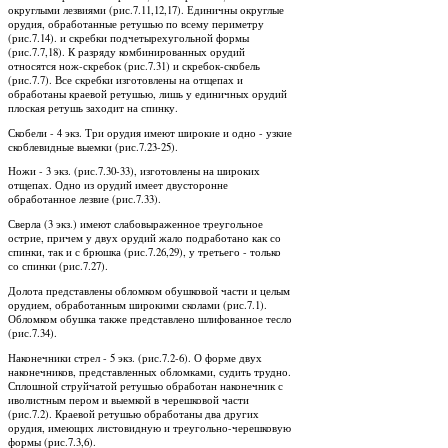
округлыми лезвиями (рис.7.11,12,17). Единичны округлые
орудия, обработанные ретушью по всему периметру
(рис.7.14). и скребки подчетырехугольной формы
(рис.7.7,18). К разряду комбинированных орудий
относятся нож-скребок (рис.7.31) и скребок-скобель
(рис.7.7). Все скребки изготовлены на отщепах и
обработаны краевой ретушью, лишь у единичных орудий
плоская ретушь заходит на спинку.
Скобели - 4 экз. Три орудия имеют широкие и одно - узкие
скоблевидные выемки (рис.7.23-25).
Ножи - 3 экз. (рис.7.30-33), изготовлены на широких
отщепах. Одно из орудий имеет двусторонне
обработанное лезвие (рис.7.33).
Сверла (3 экз.) имеют слабовыраженное треугольное
острие, причем у двух орудий жало подработано как со
спинки, так и с брюшка (рис.7.26,29), у третьего - только
со спинки (рис.7.27).
Долота представлены обломком обушковой части и целым
орудием, обработанным широкими сколами (рис.7.1).
Обломком обушка также представлено шлифованное тесло
(рис.7.34).
Наконечники стрел - 5 экз. (рис.7.2-6). О форме двух
наконечников, представленных обломками, судить трудно.
Сплошной струйчатой ретушью обработан наконечник с
иволистным пером и выемкой в черешковой части
(рис.7.2). Краевой ретушью обработаны два других
орудия, имеющих листовидную и треугольно-черешковую
формы (рис.7.3,6).