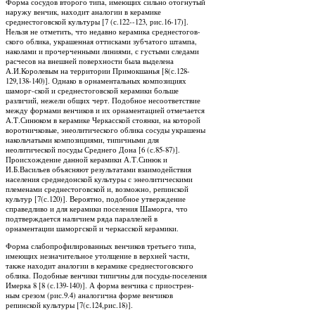
Форма сосудов второго типа, имеющих сильно отогнутый
наружу венчик, находит аналогии в керамике
среднестоговской культуры [7 (с.122--123, рис.16-17)].
Нельзя не отметить, что недавно керамика среднестогов-
ского облика, украшенная оттисками зубчатого штампа,
наколами и прочерченными линиями, с густыми следами
расчесов на внешней поверхности была выделена
А.И.Королевым на территории Примокшанья [8(с.128-
129,138-140)]. Однако в орнаментальных композициях
шаморг-ской и среднестоговской керамики больше
различий, нежели общих черт. Подобное несоответствие
между формами венчиков и их орнаментацией отмечается
А.Т.Синюком в керамике Черкасской стоянки, на которой
воротничковые, энеолитического облика сосуды украшены
накольчатыми композициями, типичными для
неолитической посуды Среднего Дона [6 (с.85-87)].
Происхождение данной керамики А.Т.Синюк и
И.Б.Васильев объясняют результатами взаимодействия
населения среднедонской культуры с энеолитическими
племенами среднестоговской и, возможно, репинской
культур [7(с.120)]. Вероятно, подобное утверждение
справедливо и для керамики поселения Шаморга, что
подтверждается наличием ряда параллелей в
орнаментации шаморгской и черкасской керамики.
Форма слабопрофилированных венчиков третьего типа,
имеющих незначительное утолщение в верхней части,
также находит аналогии в керамике среднестоговского
облика. Подобные венчики типичны для посуды-поселения
Имерка 8 [8 (с.139-140)]. А форма венчика с приострен-
ным срезом (рис.9.4) аналогична форме венчиков
репинской культуры [7(с.124,рис.18)].