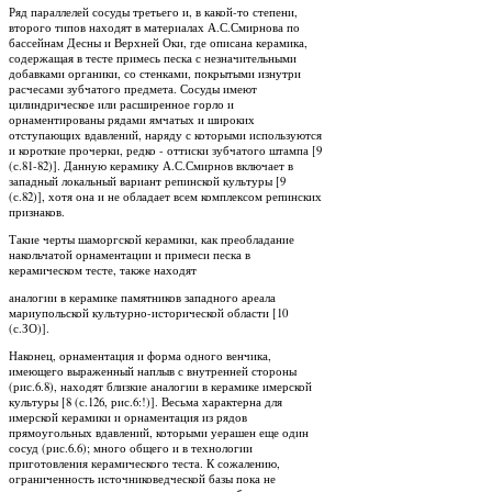
Ряд параллелей сосуды третьего и, в какой-то степени,
второго типов находят в материалах А.С.Смирнова по
бассейнам Десны и Верхней Оки, где описана керамика,
содержащая в тесте примесь песка с незначительными
добавками органики, со стенками, покрытыми изнутри
расчесами зубчатого предмета. Сосуды имеют
цилиндрическое или расширенное горло и
орнаментированы рядами ямчатых и широких
отступающих вдавлений, наряду с которыми используются
и короткие прочерки, редко - оттиски зубчатого штампа [9
(с.81-82)]. Данную керамику А.С.Смирнов включает в
западный локальный вариант репинской культуры [9
(с.82)], хотя она и не обладает всем комплексом репинских
признаков.
Такие черты шаморгской керамики, как преобладание
накольчатой орнаментации и примеси песка в
керамическом тесте, также находят
аналогии в керамике памятников западного ареала
мариупольской культурно-исторической области [10
(с.ЗО)].
Наконец, орнаментация и форма одного венчика,
имеющего выраженный наплыв с внутренней стороны
(рис.6.8), находят близкие аналогии в керамике имерской
культуры [8 (с.126, рис.6:!)]. Весьма характерна для
имерской керамики и орнаментация из рядов
прямоугольных вдавлений, которыми уерашен еще один
сосуд (рис.6.6); много общего и в технологии
приготовления керамического теста. К сожалению,
ограниченность источниковедческой базы пока не