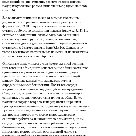
композиций можно отметить геометрические фигуры
подпрямоугольной формы, выполненные рядами наколов
(рис.6.6).
Заслуживают внимания также отдельные фрагменты,
украшенные спаренными вдавлениями прямоугольной
формы (рис.6.9,10), горизонтальными зигзагами из
оттисков зубчатого штампа или наколов (рис.6.7,13,14). По
системе орнаментации, следам расчесов на внешних
стенках к данной группе керамики, возможно, надо
отнести еще два сосуда, украшенных рядами вдавлений и
оттисками зубчатого штампа (рис.8.15,16). Однако в их
тесте отсутствуют растительные примеси, и не исключено,
что они относятся к эпохе бронзы.
Описанные выше типы сосудов кроме сходной техники
изготовления объединяет использование общих элементов
орнамента - горизонтальных и диагональных рядов
прямоугольных наколов, нанесенных в отступающей
манере. Однако каждый тип характеризуется и
определенными особенностями. Почти все сосуды
второго типа заглажены снаружи зубчатым предметом.
Среди сосудов третьего типа заглаженные экземпляры
единичны, а среди первого типа их нет вообще. Более
половины сосудов второго типа украшены широкими
прочерченными линиями, которые отсутствуют на сосудах
третьего типа и единичны на сосудах первого. При этом
для посуды первого и третьего типов характерно
сочетание зубчатого и накольчатого орнаментов, но на
сосудах первого типа оттискам гребенки отводится
большее место, причем отпечатки штампа в ряде случаев
наносились в скорописной, отступающей манере и
членение на зубцы на оттисках прослеживается с трудом.