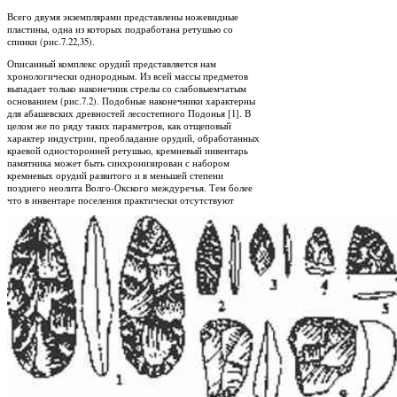
Всего двумя экземплярами представлены ножевидные
пластины, одна из которых подработана ретушью со
спинки (рис.7.22,35).
Описанный комплекс орудий представляется нам
хронологически однородным. Из всей массы предметов
выпадает только наконечник стрелы со слабовыемчатым
основанием (рис.7.2). Подобные наконечники характерны
для абашевских древностей лесостепного Подонья [1]. В
целом же по ряду таких параметров, как отщеповый
характер индустрии, преобладание орудий, обработанных
краевой односторонней ретушью, кремневый инвентарь
памятника может быть синхронизирован с набором
кремневых орудий развитого и в меньшей степени
позднего неолита Волго-Окского междуречья. Тем более
что в инвентаре поселения практически отсутствуют