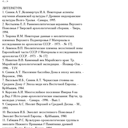
<...>
ЛИТЕРАТУРА
1. Синюк А.Т.,Козимирчук И.А. Некоторые аспекты
изучения абашевской культуры // Древние индоиранские
культуры Волго-Уралья. -Самара, 1995.
2. Костылева Е.Л. Ранненеолитическая керамика Верхнего
Поволжья // Тверской археологический сборник. - Тверь,
1994.
3. Тюрина И.М. Некоторые данные о неолитических
племенах Верхнего Поднепровья // Материалы и
исследования по археологии СССР. - 1973. - № 172.
4. Левенок В.П. Неолитические племена лесостепной зоны
Европейской части СССР // Материалы и исследования по
археологии СССР. -1973. - № 172.
5. Никитин В.В. Каменный век Марийского края: Тр.
Марийской археологической экспедиции. - Йошкар-Ола. -
1996. - T.IV.
6. Синюк А.Т. Население бассейна Дона в эпоху неолита. -
Воронеж, 1986.
7. Васильев И.Б., Синюк А.Т. Черкасская стоянка на
Среднем Дону // Эпоха меди юга Восточной Европы. -
Куйбышев, 1984.
8. Королев А.И. Многослойное поселение Имерка 8 на
р.Вад // Исто-рико-археологические изыскания: Научи, тр.
молодых ученых. - Самара. -1996. - Вып.1.
9. Смирнов А.С. Неолит Верхней и Средней Десны. - М.,
1991.
10. Васильев И.Б. Энеолит лесостепного Поволжья //
Энеолит Восточной Европы. - Куйбышев, 1980.
11. Габяшев Р.С. Культурно-хронологические группы в
энеолите Нижнего Прикамья // Памятники древней
истории Волго-Камья. -Казань, 1994.