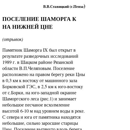
)
В.В.Ставицкий (г.Пенза
ПОСЕЛЕНИЕ ШАМОРГА К
НА НИЖНЕЙ ЦНЕ
(отрывок)
Памятник Шаморга IX был открыт в
результате разведочных исследований
1989 г. в Шацком районе Рязанской
области В.П.Челяповым. Поселение
расположено на правом берегу реки Цны
в 0,3 км к востоку от машинного зала
Борковской ГЭС, в 2,5 км к юго-востоку
от с.Борки, на юго-западной окраине
Шаморгского леса (рис.1) и занимает
небольшое песчаное всхолмление
высотой 6-10 м над уровнем воды в реке.
С севера и юга от памятника находятся
небольшие, сильно заросшие старицы
Цны. Поселение вытянуто вдоль берега