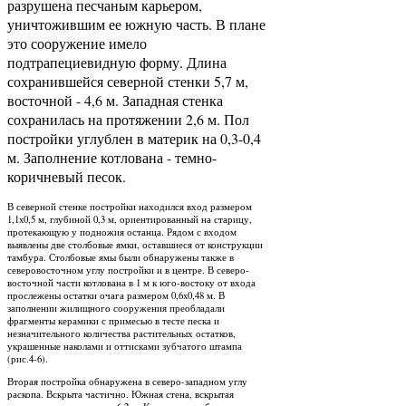
разрушена песчаным карьером,
уничтожившим ее южную часть. В плане
это сооружение имело
подтрапециевидную форму. Длина
сохранившейся северной стенки 5,7 м,
восточной - 4,6 м. Западная стенка
сохранилась на протяжении 2,6 м. Пол
постройки углублен в материк на 0,3-0,4
м. Заполнение котлована - темно-
коричневый песок.
В северной стенке постройки находился вход размером
1,1x0,5 м, глубиной 0,3 м, ориентированный на старицу,
протекающую у подножия останца. Рядом с входом
выявлены две столбовые ямки, оставшиеся от конструкции
тамбура. Столбовые ямы были обнаружены также в
северовосточном углу постройки и в центре. В северо-
восточной части котлована в 1 м к юго-востоку от входа
прослежены остатки очага размером 0,6x0,48 м. В
заполнении жилищного сооружения преобладали
фрагменты керамики с примесью в тесте песка и
незначительного количества растительных остатков,
украшенные наколами и оттисками зубчатого штампа
(рис.4-6).
Вторая постройка обнаружена в северо-западном углу
раскопа. Вскрыта частично. Южная стена, вскрытая