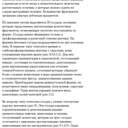
с примесью в тесте песка и незначительного количества
растительных остатков, о которых можно судить по
следам выгоревших волокон. Большинство фрагментов
заглажено изнутри зубчатым предметом.
По верхним частям выделяются 20 сосудов, половина
которых представлена значительным количеством
фрагментов, позволяющим частично восстановить их
форму. Сосуды имеют яйцевидное тулово и
профилированные в различной степени венчики. По
формам венчиков сосуды подразделяются на три основных
типа. К первому типу относятся прямые и
слабопрофилированные венчики с округлым, реже
уплощенным верхним краем (рис.4;5;6.1,2). Для них
характерна орнаментация в скорописной, отступающей
манере, состоящая из горизонтальных, диагональных,
реже вертикальных рядов наколов или оттисков
тонкозубчатого штампа, сочетания которых образуют
более сложные композиции в виде орнаментальных полос
и геометрических фигур, заштрихованных рядами
наколов. Преобладают наколы прямоугольной формы, но
встречаются также миндалевидные, полулунные, округлые
и аморфные. Один венчик украшен пояском ямок,
нанесенных полой палочкой (рис.5.2).
Ко второму типу отнесены сосуды с сильно отогнутым
наружу венчиком (рис.9). Эти сосуды украшены
горизонтальными и диагональными рядами
прямоугольных наколов, нанесенных в технике
отступающей лопаточки, которые на трех сосудах
сочетаются с широкими прочерченными линиями,
нанесенными тем же инструментом (рис.9.1,4,5). Один