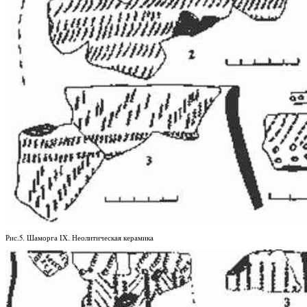
Рис.5. Шаморга IX. Неолитическая керамика