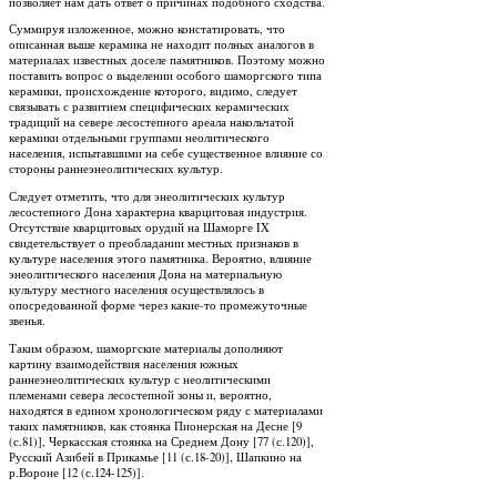
позволяет нам дать ответ о причинах подобного сходства.
Суммируя изложенное, можно констатировать, что
описанная выше керамика не находит полных аналогов в
материалах известных доселе памятников. Поэтому можно
поставить вопрос о выделении особого шаморгского типа
керамики, происхождение которого, видимо, следует
связывать с развитием специфических керамических
традиций на севере лесостепного ареала накольчатой
керамики отдельными группами неолитического
населения, испытавшими на себе существенное влияние со
стороны раннеэнеолитических культур.
Следует отметить, что для энеолитических культур
лесостепного Дона характерна кварцитовая индустрия.
Отсутствие кварцитовых орудий на Шаморге IX
свидетельствует о преобладании местных признаков в
культуре населения этого памятника. Вероятно, влияние
энеолитического населения Дона на материальную
культуру местного населения осуществлялось в
опосредованной форме через какие-то промежуточные
звенья.
Таким образом, шаморгские материалы дополняют
картину взаимодействия населения южных
раннеэнеолитических культур с неолитическими
племенами севера лесостепной зоны и, вероятно,
находятся в едином хронологическом ряду с материалами
таких памятников, как стоянка Пионерская на Десне [9
(с.81)], Черкасская стоянка на Среднем Дону [77 (с.120)],
Русский Азибей в Прикамье [11 (с.18-20)], Шапкино на
р.Вороне [12 (с.124-125)].