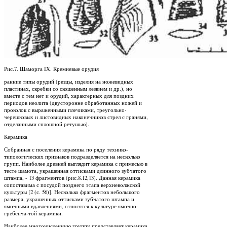
Рис.7. Шаморга IX. Кремневые орудия
ранние типы орудий (резцы, изделия на ножевидных
пластинах, скребки со скошенным лезвием и др.), но
вместе с тем нет и орудий, характерных для поздних
периодов неолита (двусторонне обработанных ножей и
проколок с выраженными плечиками, треугольно-
черешковых и листовидных наконечников стрел с гранями,
отделанными сплошной ретушью).
Керамика
Собранная с поселения керамика по ряду технико-
типологических признаков подразделяется на несколько
групп. Наиболее древней выглядит керамика с примесью в
тесте шамота, украшенная оттисками длинного зубчатого
штампа, - 13 фрагментов (рис.8.12,13). Данная керамика
сопоставима с посудой позднего этапа верхневолжской
культуры [2 (с. 56)]. Несколько фрагментов небольшого
размера, украшенных оттисками зубчатого штампа и
ямочными вдавлениями, относятся к культуре ямочно-
гребенча-той керамики.
Наиболее многочисленную группу представляет керамика