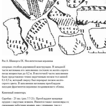
Рис.6. Шаморга IX. Неолитическая керамика
опорных столбов деревянной конструкции. В западной
части котлована его заполнение состояло из желто-серого
песка мощностью до 0,2 м. В восточной части заполнение
было представлено темно-коричневым песком тол-шиной
0,1-0,3 м, который сверху был перекрыт песком желто-
серого цвета. В заполнении котлована преобладали
находки фрагментов керамики поздняковского облика.
Каменный инвентарь
Скребки - 23 экз. (рис.7.7-21). Преобладают концевые
орудия с округлым лезвием. Имеются также экземпляры со
смежными рабочими краями, как с прямыми, так и с