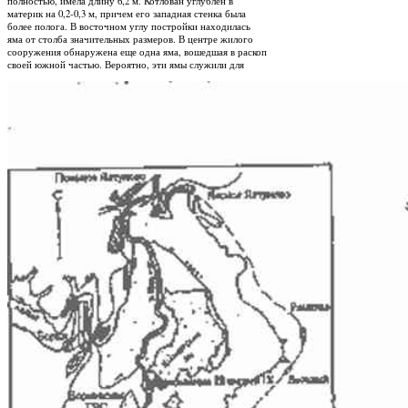
полностью, имела длину 6,2 м. Котлован углублен в
материк на 0,2-0,3 м, причем его западная стенка была
более полога. В восточном углу постройки находилась
яма от столба значительных размеров. В центре жилого
сооружения обнаружена еще одна яма, вошедшая в раскоп
своей южной частью. Вероятно, эти ямы служили для