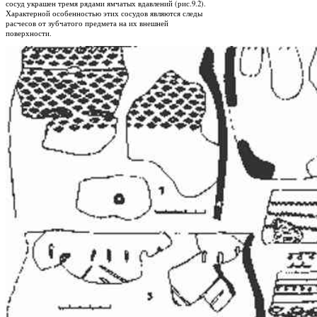
сосуд украшен тремя рядами ямчатых вдавлений (рис.9.2).
Характерной особенностью этих сосудов являются следы
расчесов от зубчатого предмета на их внешней
поверхности.