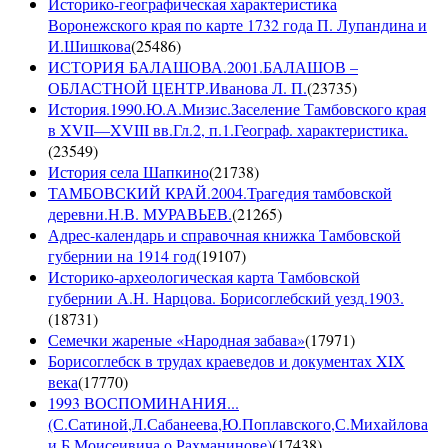
Историко-географическая характеристика
Воронежского края по карте 1732 года П. Лупандина и
И.Шишкова
(
25486
)
ИСТОРИЯ БАЛАШОВА.2001.БАЛАШОВ –
ОБЛАСТНОЙ ЦЕНТР.Иванова Л. П.
(
23735
)
История.1990.Ю.А.Мизис.Заселение Тамбовского края
в XVII—XVIII вв.Гл.2, п.1.Географ. характеристика.
(
23549
)
История села Шапкино
(
21738
)
ТАМБОВСКИЙ КРАЙ.2004.Трагедия тамбовской
деревни.Н.В. МУРАВЬЕВ.
(
21265
)
Адрес-календарь и справочная книжка Тамбовской
губернии на 1914 год
(
19107
)
Историко-археологическая карта Тамбовской
губернии А.Н. Нарцова. Борисоглебский уезд.1903.
(
18731
)
Семечки жареные «Народная забава»
(
17971
)
Борисоглебск в трудах краеведов и документах XIX
века
(
17770
)
1993 ВОСПОМИНАНИЯ...
(С.Сатиной,Л.Сабанеева,Ю.Поплавского,С.Михайлова
и Б.Моисеивича о Рахманинове)
(
17438
)