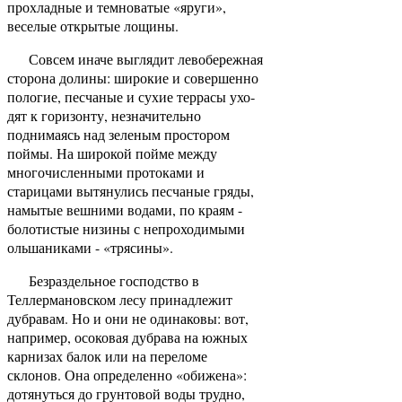
прохладные и темноватые «яруги»,
веселые открытые лощины.
Совсем иначе выглядит левобережная
сторона долины: ши­рокие и совершенно
пологие, песчаные и сухие террасы ухо­
дят к горизонту, незначительно
поднимаясь над зеленым простором
поймы. На широкой пойме между
многочисленны­ми протоками и
старицами вытянулись песчаные гряды,
на­мытые вешними водами, по краям -
болотистые низины с непроходимыми
ольшаниками - «трясины».
Безраздельное господство в
Теллермановском лесу при­надлежит
дубравам. Но и они не одинаковы: вот,
например, осоковая дубрава на южных
карнизах балок или на перело­ме
склонов. Она определенно «обижена»:
дотянуться до грун­товой воды трудно,