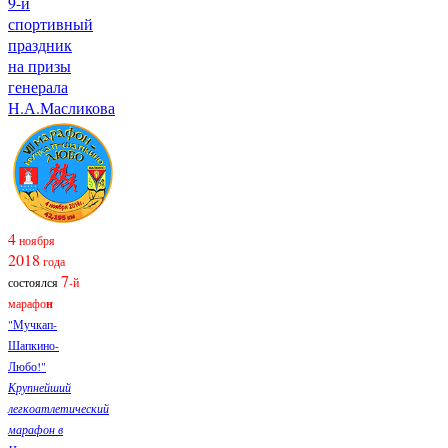
9-й
спортивный
праздник
на призы
генерала
Н.А.Масликова
4
ноября
2018
года
7
состоялся
-й
марафо
н
"Мучкап-
Шапкино-
Любо!"
Крупнейший
легкоатлетический
марафон в