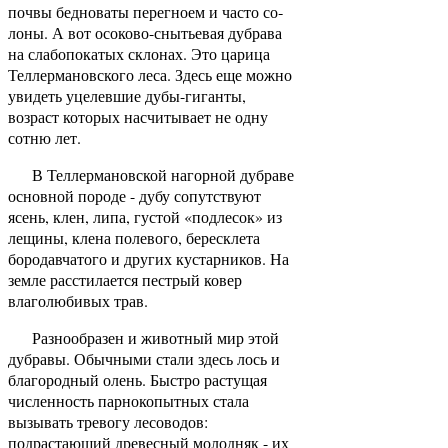
почвы бедноваты перегноем и часто со­
лоны. А вот осоково-снытьевая дубрава
на слабопокатых склонах. Это царица
Теллермановского леса. Здесь еще мож­но
увидеть уцелевшие дубы-гиганты,
возраст которых насчи­тывает не одну
сотню лет.
В Теллермановской нагорной дубраве
основной породе - дубу сопутствуют
ясень, клен, липа, густой «подлесок» из
лещины, клена полевого, бересклета
бородавчатого и других кустарников. На
земле расстилается пестрый ковер
влаголю­бивых трав.
Разнообразен и животный мир этой
дубравы. Обычными стали здесь лось и
благородный олень. Быстро растущая
чис­ленность парнокопытных стала
вызывать тревогу лесоводов:
подрастающий древесный молодняк - их