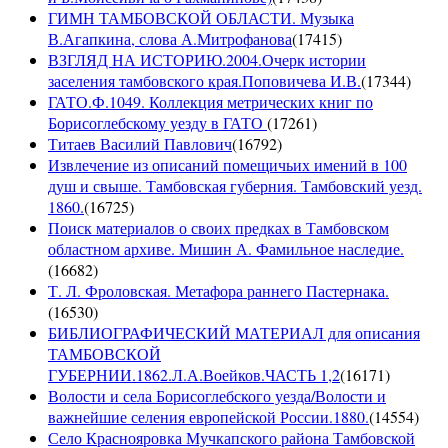
ГИМН ТАМБОВСКОЙ ОБЛАСТИ. Музыка
В.Агапкина, слова А.Митрофанова
(
17415
)
ВЗГЛЯД НА ИСТОРИЮ.2004.Очерк истории
заселения тамбовского края.Поповичева И.В.
(
17344
)
ГАТО.Ф.1049. Коллекция метрических книг по
Борисоглебскому уезду в ГАТО
(
17261
)
Титаев Василий Павлович
(
16792
)
Извлечение из описаний помещичьих имений в 100
душ и свыше. Тамбовская губерния. Тамбовский уезд.
1860.
(
16725
)
Поиск материалов о своих предках в Тамбовском
областном архиве. Мишин А. Фамильное наследие.
(
16682
)
Т. Л. Фроловская. Метафора раннего Пастернака.
(
16530
)
БИБЛИОГРАФИЧЕСКИЙ МАТЕРИАЛ для описания
ТАМБОВСКОЙ
ГУБЕРНИИ.1862.Л.А.Воейков.ЧАСТЬ 1,2
(
16171
)
Волости и села Борисоглебского уезда/Волости и
важнейшие селения европейской России.1880.
(
14554
)
Село Краснояровка Мучкапского района Тамбовской