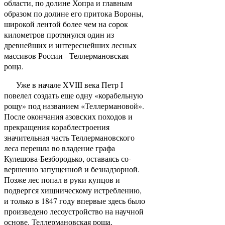
области, по долине Хопра и главным
образом по до­лине его притока Вороны,
широкой лентой более чем на сорок
километров протянулся один из
древнейших и интересней­ших лесных
массивов России - Теллермановская
роща.
Уже в начале XVIII века Петр I
повелел создать еще одну «корабельную
рощу» под названием «Теллермановой».
После окончания азовских походов и
прекращения корабле­строения
значительная часть Теллермановского
леса переш­ла во владение графа
Кулешова-Безбородько, оставаясь со­
вершенно запущенной и безнадзорной.
Позже лес попал в руки купцов и
подвергся хищническому истреблению,
и толь­ко в 1847 году впервые здесь было
произведено лесоустрой­ство на научной
основе. Теллермановская роща,