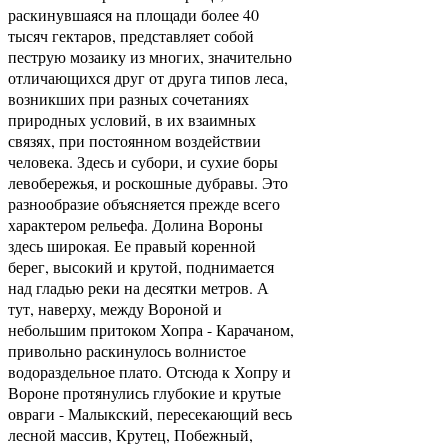
раскинув­шаяся на площади более 40
тысяч гектаров, представляет собой
пеструю мозаику из многих, значительно
отличающих­ся друг от друга типов леса,
возникших при разных сочета­ниях
природных условий, в их взаимных
связях, при постоян­ном воздействии
человека. Здесь и субори, и сухие боры
ле­вобережья, и роскошные дубравы. Это
разнообразие объяс­няется прежде всего
характером рельефа. Долина Вороны
здесь широкая. Ее правый коренной
берег, высокий и кру­той, поднимается
над гладью реки на десятки метров. А
тут, наверху, между Вороной и
небольшим притоком Хопра - Карачаном,
привольно раскинулось волнистое
водораздель­ное плато. Отсюда к Хопру и
Вороне протянулись глубокие и крутые
овраги - Малыкский, пересекающий весь
лесной мас­сив, Крутец, Побежный,