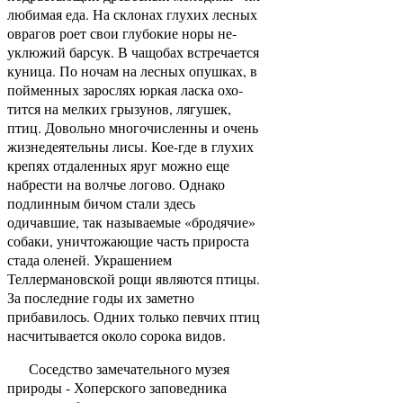
любимая еда. На склонах глухих лесных
оврагов роет свои глубокие норы не­
уклюжий барсук. В чащобах встречается
куница. По ночам на лесных опушках, в
пойменных зарослях юркая ласка охо­
тится на мелких грызунов, лягушек,
птиц. Довольно много­численны и очень
жизнедеятельны лисы. Кое-где в глухих
крепях отдаленных яруг можно еще
набрести на волчье ло­гово. Однако
подлинным бичом стали здесь
одичавшие, так называемые «бродячие»
собаки, уничтожающие часть при­роста
стада оленей. Украшением
Теллермановской рощи яв­ляются птицы.
За последние годы их заметно
прибавилось. Одних только певчих птиц
насчитывается около сорока ви­дов.
Соседство замечательного музея
природы - Хоперского заповедника