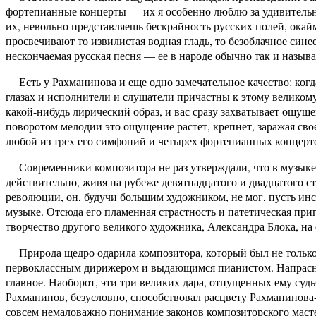
фортепианные концерты — их я особенно люблю за удивительн
их, невольно представляешь бескрайность русских полей, ока
просвечивают то извилистая водная гладь, то безоблачное синее
нескончаемая русская песня — ее в народе обычно так и назыв
Есть у Рахманинова и еще одно замечательное качество: когда
глазах и исполнители и слушатели причастны к этому великому
какой-нибудь лирический образ, и вас сразу захватывает ощу
поворотом мелодии это ощущение растет, крепнет, заражая сво
любой из трех его симфоний и четырех фортепианных концертов
Современники композитора не раз утверждали, что в музыке
действительно, живя на рубеже девятнадцатого и двадцатого с
революции, он, будучи большим художником, не мог, пусть инс
музыке. Отсюда его пламенная страстность и патетическая при
творчество другого великого художника, Александра Блока, н
Природа щедро одарила композитора, который был не только 
первоклассным дирижером и выдающимся пианистом. Напрасно Р
главное. Наоборот, эти три великих дара, отпущенных ему суд
Рахманинов, безусловно, способствовал расцвету Рахманинова
совсем немаловажно понимание законов композиторского масте