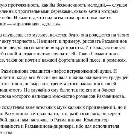
ую протяженность, как бы бесконечность мелодий,— слушая
ймленных трогательными березками, сквозь ветви которых
 небо. И кажется, что над всем этим простором льется
ают — «протяжная», «долгая».
 слушаешь его музыку, кажется, будто она рождается на твоих
 акту творчества. Начинает, к примеру, рисовать Рахманинов
щение щедро рассыпанной вокруг красоты. И с каждым новым
ей силой и страстностью слушателей, Таков Рахманинов в
, таков он почти в каждой фортепианной пьесе, в романсах.
 Рахманинова слышится «пафос встревоженной души. И
толетий, когда вся Россия дышала и жила ожиданием грядущей
тинктивно, не выразить трепета этого ожидания в своей
поднятость. Не случайно ему было так понятно и близко
а слова которого написано множество романсов Рахманинова.
создателем замечательных музыкальных произведений, но и
ахманинов сетовал на то, что, разбрасываясь, он теряет
ьбой, дали нам настоящего Рахманинова. Композитор
-пианиста и Рахманинова-дирижера, ибо для исполнителя
рства.