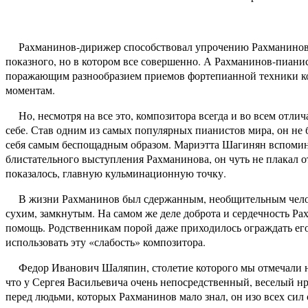
Рахманинов-дирижер способствовал упрочению Рахманинова-к
показного, но в котором все совершенно. А Рахманинов-пиани
поражающим разнообразием приемов фортепианной техники к
моментам.
Но, несмотря на все это, композитора всегда и во всем отлич
себе. Став одним из самых популярных пианистов мира, он не 
себя самым беспощадным образом. Мариэтта Шагинян вспоминает
блистательного выступления Рахманинова, он чуть не плакал о
показалось, главную кульминационную точку.
В жизни Рахманинов был сдержанным, необщительным человек
сухим, замкнутым. На самом же деле доброта и сердечность Р
помощь. Родственникам порой даже приходилось ограждать его
использовать эту «слабость» композитора.
Федор Иванович Шаляпин, столетие которого мы отмечали н
что у Сергея Васильевича очень непосредственный, веселый нр
перед людьми, которых Рахманинов мало знал, он изо всех сил 