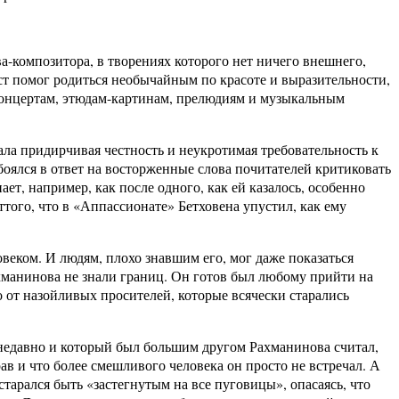
омпозитора, в творениях которого нет ничего внешнего,
ст помог родиться необычайным по красоте и выразительности,
онцертам, этюдам-картинам, прелюдиям и музыкальным
ала придирчивая честность и неукротимая требовательность к
боялся в ответ на восторженные слова почитателей критиковать
, например, как после одного, как ей казалось, особенно
ттого, что в «Аппассионате» Бетховена упустил, как ему
ом. И людям, плохо знавшим его, мог даже показаться
ахманинова не знали границ. Он готов был любому прийти на
 от назойливых просителей, которые всячески старались
едавно и который был большим другом Рахманинова считал,
ав и что более смешливого человека он просто не встречал. А
старался быть «застегнутым на все пуговицы», опасаясь, что