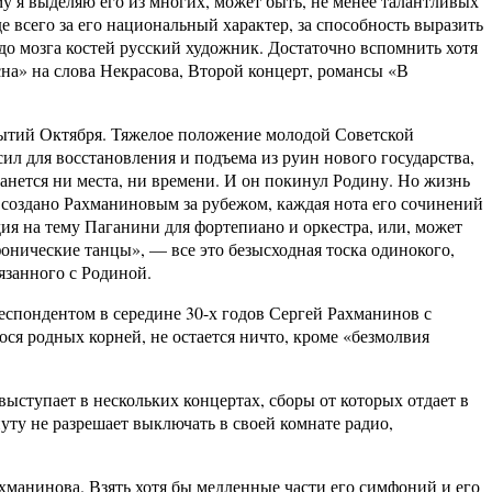
у я выделяю его из многих, может быть, не менее талантливых
 всего за его национальный характер, за способность выразить
о мозга костей русский художник. Достаточно вспомнить хотя
сна» на слова Некрасова, Второй концерт, романсы «В
ытий Октября. Тяжелое положение молодой Советской
ил для восстановления и подъема из руин нового государства,
танется ни места, ни времени. И он покинул Родину. Но жизнь
о создано Рахманиновым за рубежом, каждая нота его сочинений
дия на тему Паганини для фортепиано и оркестра, или, может
фонические танцы», — все это безысходная тоска одинокого,
язанного с Родиной.
спондентом в середине 30-х годов Сергей Рахманинов с
ся родных корней, не остается ничто, кроме «безмолвия
тупает в нескольких концертах, сборы от которых отдает в
ту не разрешает выключать в своей комнате радио,
анинова. Взять хотя бы медленные части его симфоний и его