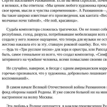
Сергей Васильевич Рахманинов. Если бы меня спросили, почем
и великих, я бы ответила: «Мы ценим любого художника прежде
свое время, мысли и чувства современников». А Рахманинов—д
бы такие широко известные его произведения, как кантата «Ве
молчаньи ночи тайной», «Не пой, красавица».
Судьба композитора сложилась трагически. Он не понял соб
республики, голод, разруха, потребовавшие мобилизации всех с
создали у него ложное ощущение, что теперь для музыки не ос
жестоко наказала его за эту, ставшую роковой ошибку. Все, чт
— будь то «Три русские песни» для хора и оркестра, или Рапсо
быть, самое гениальное из всего, что создал композитор, «Сим
затерянного на чужбине человека, всеми помыслами своими св
Не случайно, наверное, в беседе с одним американским корре
горечью признавался, что у художника, добровольно лишившего
воспоминаний».
В самом начале Великой Отечественной войны Рахманинов выс
фонд обороны нашей Родины. И уже совсем больной ни на мину
настроенное на волну Москвы.
Эта любовь к Родине ощущается в каждом произведении Рахм