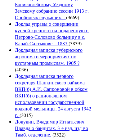
Борисоглебскому Уездному
Земскому собранию сессии 1913 г.
О юбилеях служащих...
(3669)
Доклад управы о совершении
купчей крепости на подаренную г.
Петрово-Соловово больницу в с.
Карай-Салтыкове... 1887
(3839)
Докладная записка губернского
агронома о мероприятиях по
кустарным промыслам. 1905 ?
(4036)
Докладная записка первого
секретаря Шапкинского райкома
ВКП(б) А.И. Сапроновой в обком
ВКП(б) о рациональном
использовании государственной
водяной мельницы. 24 августа 1942
г.
(3015)
Докукин, Владимир Игнатьевич.
Правда о бандитах. 3-е изд. изд-во
Тамб. отделение.
(3522)