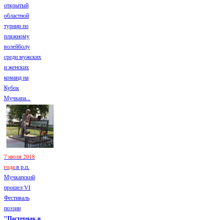
открытый
областной
турнир по
пляжному
волейболу
среди мужских
и женских
команд на
Кубок
Мучкапа...
7 июля 2018
года
в р.п.
Мучкапский
прошел VI
Фестиваль
поэзии
"Пастернак и