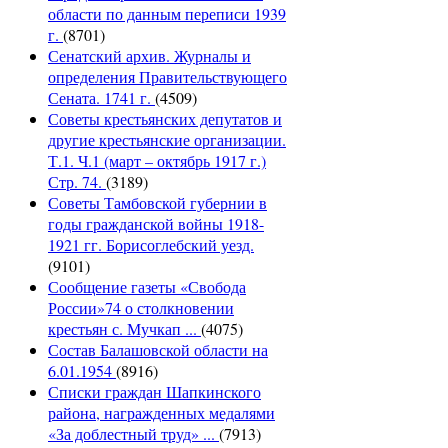
области по данным переписи 1939
г.
(8701)
Сенатский архив. Журналы и
определения Правительствующего
Сената. 1741 г.
(4509)
Советы крестьянских депутатов и
другие крестьянские организации.
Т.1. Ч.1 (март – октябрь 1917 г.)
Стр. 74.
(3189)
Советы Тамбовской губернии в
годы гражданской войны 1918-
1921 гг. Борисоглебский уезд.
(9101)
Сообщение газеты «Свобода
России»74 о столкновении
крестьян с. Мучкап ...
(4075)
Состав Балашовской области на
6.01.1954
(8916)
Списки граждан Шапкинского
района, награжденных медалями
«За доблестный труд» ...
(7913)