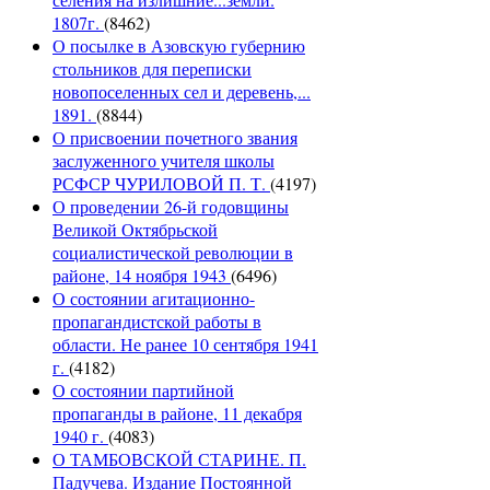
1807г.
(8462)
О посылке в Азовскую губернию
стольников для переписки
новопоселенных сел и деревень,...
1891.
(8844)
О присвоении почетного звания
заслуженного учителя школы
РСФСР ЧУРИЛОВОЙ П. Т.
(4197)
О проведении 26-й годовщины
Великой Октябрьской
социалистической революции в
районе, 14 ноября 1943
(6496)
О состоянии агитационно-
пропагандистской работы в
области. Не ранее 10 сентября 1941
г.
(4182)
О состоянии партийной
пропаганды в районе, 11 декабря
1940 г.
(4083)
О ТАМБОВСКОЙ СТАРИНЕ. П.
Падучева. Издание Постоянной