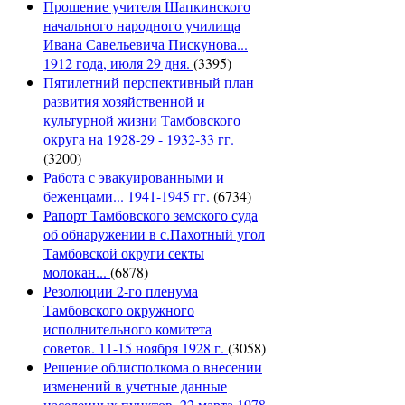
Прошение учителя Шапкинского
начального народного училища
Ивана Савельевича Пискунова...
1912 года, июля 29 дня.
(3395)
Пятилетний перспективный план
развития хозяйственной и
культурной жизни Тамбовского
округа на 1928-29 - 1932-33 гг.
(3200)
Работа с эвакуированными и
беженцами... 1941-1945 гг.
(6734)
Рапорт Тамбовского земского суда
об обнаружении в с.Пахотный угол
Тамбовской округи секты
молокан...
(6878)
Резолюции 2-го пленума
Тамбовского окружного
исполнительного комитета
советов. 11-15 ноября 1928 г.
(3058)
Решение облисполкома о внесении
изменений в учетные данные
населенных пунктов. 22 марта 1978