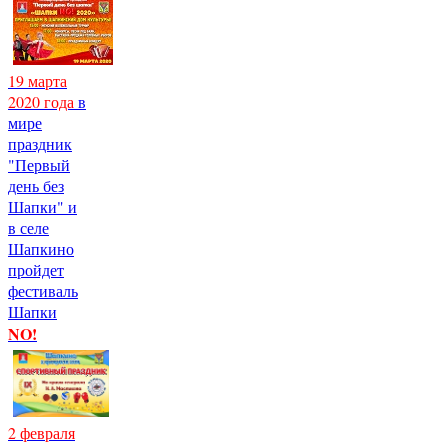
19 марта
2020 года
в
мире
праздник
"Первый
день без
Шапки" и
в селе
Шапкино
пройдет
фестиваль
Шапки
NO!
2 февраля