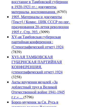
восстание в Тамбовской губернии
в 1920-1921 гг.: документы,
материалы, воспоминания.
(6793)
1905. Материалы и документы
[Текст] / Комис. ЦИК СССР по орг.
празднования 20-летия революции
1905 г. Стр. 393.
(3099)
XV-ая Тамбовская губернская
партийная конференция :
(Стенографический отчет) 1924
(7839)
XVI-АЯ ТАМБОВСКАЯ
ГУБЕРНСКАЯ ПАРТИЙНАЯ
КОНФЕРЕНЦИЯ.
(стенографический отчет) 1924
(3258)
Акты вручения медалей «За
доблестный труд в Великой
Отечественной войне 1941-1945
г.г.» ...
(5796)
Борец-мученик за Св. Русь в
смутную годину Владимир