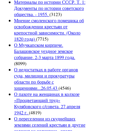
Материалы по истории СССР. Т. 1:
Документы по истории советского
общества. - 1955.
(3123)
Мнение смоленского помещика об
освобождении крестьян от
крепостной зависимости. (Около
1820 года)
(7715)
О Мучкапском кирпиче.
Балашовское уездное земское
собрание. 2-3 марта 1899 года.
(8099)
О недостатках в работе органов
суда, милиции и прокуратуры
области по борьбе с
хищениями...26.05.43
(4546)
О пахоте на женщинах в колхозе
«Процветающий труд»
Кулябовского с/совета. 27 апреля
1942 г.
(4819)
О переселении из скуднейших
землями селений крестьян в другие
селения на излишние...земли.