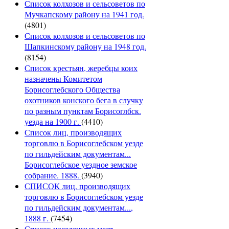
Список колхозов и сельсоветов по
Мучкапскому району на 1941 год.
(4801)
Список колхозов и сельсоветов по
Шапкинскому району на 1948 год.
(8154)
Список крестьян, жеребцы коих
назначены Комитетом
Борисоглебского Общества
охотников конского бега в случку
по разным пунктам Борисоглбск.
уезда на 1900 г.
(4410)
Список лиц, производящих
торговлю в Борисоглебском уезде
по гильдейским документам...
Борисоглебское уездное земское
собрание. 1888.
(3940)
СПИСОК лиц, производящих
торговлю в Борисоглебском уезде
по гильдейским документам...,
1888 г.
(7454)
Список населенных мест