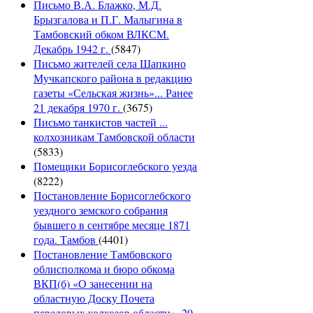
Письмо В.А. Блажко, М.Д.
Брызгалова и П.Г. Малыгина в
Тамбовский обком ВЛКСМ.
Декабрь 1942 г.
(5847)
Письмо жителей села Шапкино
Мучкапского района в редакцию
газеты «Сельская жизнь»... Ранее
21 декабря 1970 г.
(3675)
Письмо танкистов частей ...
колхозникам Тамбовской области
(5833)
Помещики Борисоглебского уезда
(8222)
Постановление Борисоглебского
уездного земского собрания
бывшего в сентябре месяце 1871
года. Тамбов
(4401)
Постановление Тамбовского
облисполкома и бюро обкома
ВКП(б) «О занесении на
областную Доску Почета
передовых колхозов области». 20