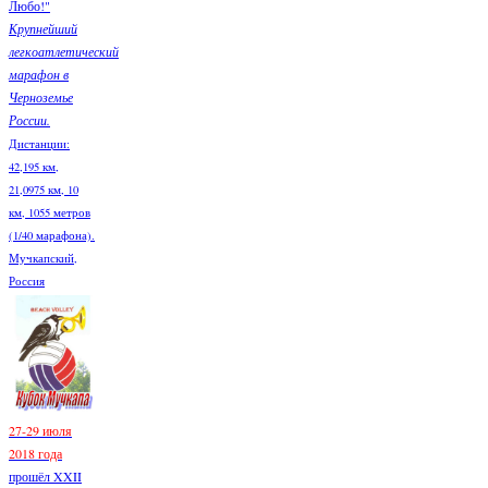
Любо!"
Крупнейший
легкоатлетический
марафон в
Черноземье
России.
Дистанции:
42,195 км,
21,0975 км, 10
км, 1055 метров
(1/40 марафона).
Мучкапский,
Россия
27-29 июля
2018 года
прошёл XXII