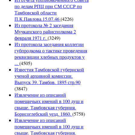
по делам РПЦ при СМ СССР по
Тамбовской области
П.К.Павлова.15.07.46
(4226)
Из протокола № 2 заседания
Мучкапского райисполкома 2
февраля 1971 г.
(3249)
Из протокола заседания коллегии
губпродкома о тактике проведения
реквизиции хлебных продуктов у
...
(4505)
Известия Тамбовской губернской
ученой архивной комиссии.
Выпуск 39. Тамбов. 1895 стр.90
(3847)
Извлечение из описаний
помещичьих имений в 100 душ и
свыше. Тамбовская губерния.
Борисоглебский уезд. 1860.
(5758)
Извлечение из описаний
помещичьих имений в 100 душ и
свыше. Тамбовская губерния.