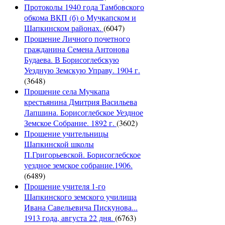
Протоколы 1940 года Тамбовского
обкома ВКП (б) о Мучкапском и
Шапкинском районах.
(6047)
Прошение Личного почетного
гражданина Семена Антонова
Будаева. В Борисоглебскую
Уездную Земскую Управу. 1904 г.
(3648)
Прошение села Мучкапа
крестьянина Дмитрия Васильева
Лапшина. Борисоглебское Уездное
Земское Собрание. 1892 г.
(3602)
Прошение учительницы
Шапкинской школы
П.Григорьевской. Борисоглебское
уездное земское собрание.1906.
(6489)
Прошение учителя 1-го
Шапкинского земского училища
Ивана Савельевича Пискунова...
1913 года, августа 22 дня.
(6763)