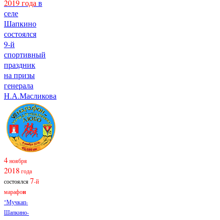
2019 года
в
селе
Шапкино
состоялся
9-й
спортивный
праздник
на призы
генерала
Н.А.Масликова
4
ноября
2018
года
7
состоялся
-й
марафо
н
"Мучкап-
Шапкино-