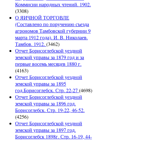
Коммисии народных чтений. 1902.
(3308)
О ЯИЧНОЙ ТОРГОВЛЕ
(Составлено по поручению съезда
агрономов Тамбовской губернии 9
марта 1912 года). И. В. Николаев.
Тамбов. 1912.
(3462)
Отчет Борисоглебской уездной
земской управы за 1879 год и за
первые восемь месяцев 1880 г.
(4163)
Отчет Борисоглебской уездной
земской управы за 1895
год.Борисоглебск. Стр. 22-27
(4698)
Отчет Борисоглебской уездной
земской управы за 1896 год.
Борисоглебск. Стр. 19-22, 46-52.
(4256)
Отчет Борисоглебской уездной
земской управы за 1897 год.
Борисоглебск 1898г. Стр. 16-19, 44-