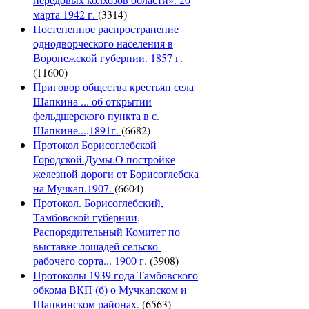
марта 1942 г.
(3314)
Постепенное распространение
однодворческого населения в
Воронежской губернии. 1857 г.
(11600)
Приговор общества крестьян села
Шапкина ... об открытии
фельдшерского пункта в с.
Шапкине...,1891г.
(6682)
Протокол Борисоглебской
Городской Думы.О постройке
железной дороги от Борисоглебска
на Мучкап.1907.
(6604)
Протокол. Борисоглебский,
Тамбовской губернии,
Распорядительный Комитет по
выставке лошадей сельско-
рабочего сорта... 1900 г.
(3908)
Протоколы 1939 года Тамбовского
обкома ВКП (б) о Мучкапском и
Шапкинском районах.
(6563)