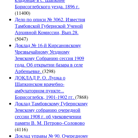
Борисоглебского уезда. 1896 г.
(11400)
Дело по описи № 3062. Известия
Тамбовской Губернской Ученой
Архивной Комиссии, Вып.28.
(5047)
Доклад № 16-й Кирсановскому
Чрезвычайному Уездному
Земскому Собранию сессия 1909
года. Об открытии базара в селе
Арбеньевке.
(3298)
ДОКЛАД Р. О. Луцка о
Шапкинском врачебно-
амбулаторном пункте...
Борисоглебск, 1901-1902 гг.
(7868)
Доклад Тамбовскому Губернскому
Земскому собранию очередной
сессии 1908 г. об увековечении
памяти В. М. Петрово–Соловово
(4116)
Доклад управы № 90. Очередному