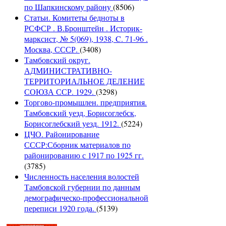
по Шапкинскому району
(8506)
Статьи. Комитеты бедноты в
РСФСР . В.Бронштейн . Историк-
марксист, № 5(069), 1938, C. 71-96 .
Москва, СССР.
(3408)
Тамбовский округ.
АДМИНИСТРАТИВНО-
ТЕРРИТОРИАЛЬНОЕ ДЕЛЕНИЕ
СОЮЗА ССР. 1929.
(3298)
Торгово-промышлен. предприятия.
Тамбовский уезд, Борисоглебск,
Борисоглебский уезд. 1912.
(5224)
ЦЧО. Районирование
СССР:Сборник материалов по
районированию с 1917 по 1925 гг.
(3785)
Численность населения волостей
Тамбовской губернии по данным
демографическо-профессиональной
переписи 1920 года.
(5139)