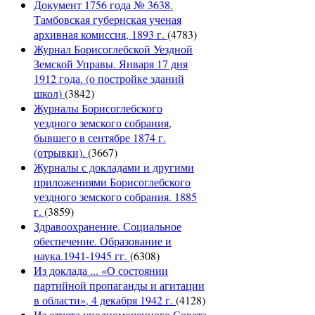
Документ 1756 года № 3638.
Тамбовская губернская ученая
архивная комиссия, 1893 г.
(4783)
Журнал Борисоглебской Уездной
Земской Управы. Января 17 дня
1912 года. (о постройке зданий
школ)
(3842)
Журналы Борисоглебского
уездного земского собрания,
бывшего в сентябре 1874 г.
(отрывки).
(3667)
Журналы с докладами и другими
приложениями Борисоглебского
уездного земского собрания. 1885
г.
(3859)
Здравоохранение. Социальное
обеспечение. Образование и
наука.1941-1945 гг.
(6308)
Из доклада ... «О состоянии
партийной пропаганды и агитации
в области», 4 декабря 1942 г.
(4128)
Из отчета уполномоченного Совета