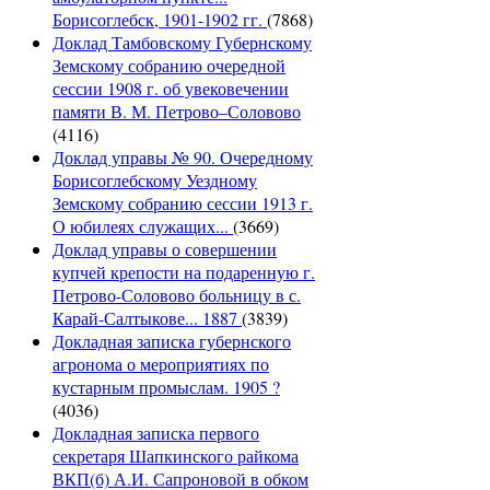
Борисоглебск, 1901-1902 гг.
(7868)
Доклад Тамбовскому Губернскому
Земскому собранию очередной
сессии 1908 г. об увековечении
памяти В. М. Петрово–Соловово
(4116)
Доклад управы № 90. Очередному
Борисоглебскому Уездному
Земскому собранию сессии 1913 г.
О юбилеях служащих...
(3669)
Доклад управы о совершении
купчей крепости на подаренную г.
Петрово-Соловово больницу в с.
Карай-Салтыкове... 1887
(3839)
Докладная записка губернского
агронома о мероприятиях по
кустарным промыслам. 1905 ?
(4036)
Докладная записка первого
секретаря Шапкинского райкома
ВКП(б) А.И. Сапроновой в обком