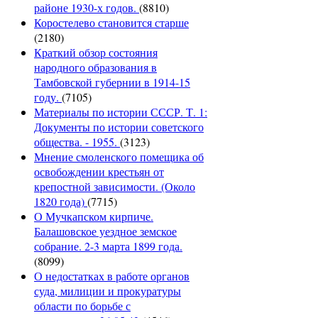
районе 1930-х годов.
(8810)
Коростелево становится старше
(2180)
Краткий обзор состояния
народного образования в
Тамбовской губернии в 1914-15
году.
(7105)
Материалы по истории СССР. Т. 1:
Документы по истории советского
общества. - 1955.
(3123)
Мнение смоленского помещика об
освобождении крестьян от
крепостной зависимости. (Около
1820 года)
(7715)
О Мучкапском кирпиче.
Балашовское уездное земское
собрание. 2-3 марта 1899 года.
(8099)
О недостатках в работе органов
суда, милиции и прокуратуры
области по борьбе с