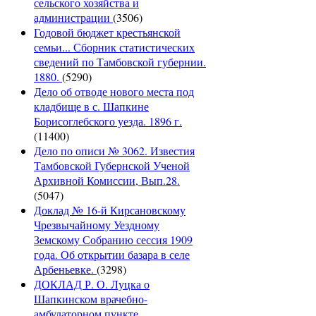
сельского хозяйства и
администрации
(3506)
Годовой бюджет крестьянской
семьи... Сборник статистических
сведений по Тамбовской губернии.
1880.
(5290)
Дело об отводе нового места под
кладбище в с. Шапкине
Борисоглебского уезда. 1896 г.
(11400)
Дело по описи № 3062. Известия
Тамбовской Губернской Ученой
Архивной Комиссии, Вып.28.
(5047)
Доклад № 16-й Кирсановскому
Чрезвычайному Уездному
Земскому Собранию сессия 1909
года. Об открытии базара в селе
Арбеньевке.
(3298)
ДОКЛАД Р. О. Луцка о
Шапкинском врачебно-
амбулаторном пункте...