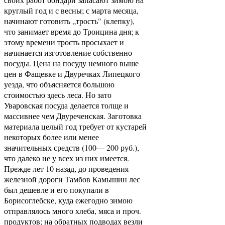
круглый год и с весны; с марта месяца,
начинают готовить „трость" (клепку),
что занимает время до Троицина дня; к
этому времени трость просыхает и
начинается изготовление собственно
посуды. Цена на посуду немного выше
цен в Фащевке и Двуречках Липецкого
уезда, что объясняется большою
стоимостью здесь леса. Но зато
Уваровская посуда делается толще и
массивнее чем Двуреченская. Заготовка
материала целый год требует от кустарей
некоторых более или менее
значительных средств (100— 200 руб.),
что далеко не у всех из них имеется.
Прежде лет 10 назад, до проведения
железной дороги Тамбов Камышин лес
был дешевле и его покупали в
Борисоглебске, куда ежегодно зимою
отправлялось много хлеба, мяса и проч.
продуктов; на обратных подводах везли