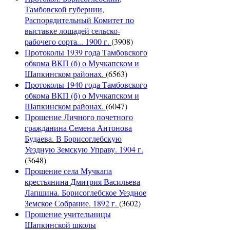
Тамбовской губернии,
Распорядительный Комитет по
выставке лошадей сельско-
рабочего сорта... 1900 г.
(3908)
Протоколы 1939 года Тамбовского
обкома ВКП (б) о Мучкапском и
Шапкинском районах.
(6563)
Протоколы 1940 года Тамбовского
обкома ВКП (б) о Мучкапском и
Шапкинском районах.
(6047)
Прошение Личного почетного
гражданина Семена Антонова
Будаева. В Борисоглебскую
Уездную Земскую Управу. 1904 г.
(3648)
Прошение села Мучкапа
крестьянина Дмитрия Васильева
Лапшина. Борисоглебское Уездное
Земское Собрание. 1892 г.
(3602)
Прошение учительницы
Шапкинской школы