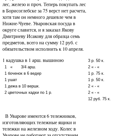
лес, железо и проч. Теперь покупать лес
в Борисоглебске за 75 верст нет расчета,
хотя там он немного дешевле чем в
Нижне-Чуеве. Уваровская посуда в
округе славится, и я заказал Якову
Дмитриеву Исакову для образца семь
предметов, всего на сумму 12 руб. с
обязательством исполнить к 10 апреля.
1 кадушка в 1 арш. вышиною
3 р. 50 к.
1 « 3/4 арш.
2 « - «
1 боченок в 6 ведер
1 р. 75 к.
1 ушат
1 р. 50 к.
1 дежа в 10 вершк.
2 « - «
2 цветочных кадки по 1 р.
2 « - «
12 руб. 75 к.
В Уварове имеются 6 тележников,
изготовляющих тележные ящики и
тележки на железном ходу. Колес в
Уварове не работают за отсутствием