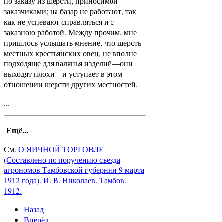
по заказу из шерсти, приносимой
заказчиками; на базар не работают, так
как не успевают справляться и с
заказною работой. Между прочим, мне
пришлось услышать мнение, что шерсть
местных крестьянских овец, не вполне
подходяще для валянья изделий—они
выходят плохи—и уступает в этом
отношении шерсти других местностей.
...
Ещё...
См.
О ЯИЧНОЙ ТОРГОВЛЕ
(Составлено по поручению съезда
агрономов Тамбовской губернии 9 марта
1912 года). И. В. Николаев. Тамбов.
1912.
Назад
Вперёд