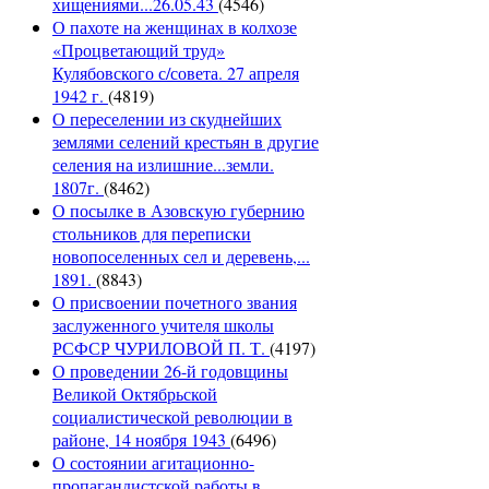
хищениями...26.05.43
(4546)
О пахоте на женщинах в колхозе
«Процветающий труд»
Кулябовского с/совета. 27 апреля
1942 г.
(4819)
О переселении из скуднейших
землями селений крестьян в другие
селения на излишние...земли.
1807г.
(8462)
О посылке в Азовскую губернию
стольников для переписки
новопоселенных сел и деревень,...
1891.
(8843)
О присвоении почетного звания
заслуженного учителя школы
РСФСР ЧУРИЛОВОЙ П. Т.
(4197)
О проведении 26-й годовщины
Великой Октябрьской
социалистической революции в
районе, 14 ноября 1943
(6496)
О состоянии агитационно-
пропагандистской работы в