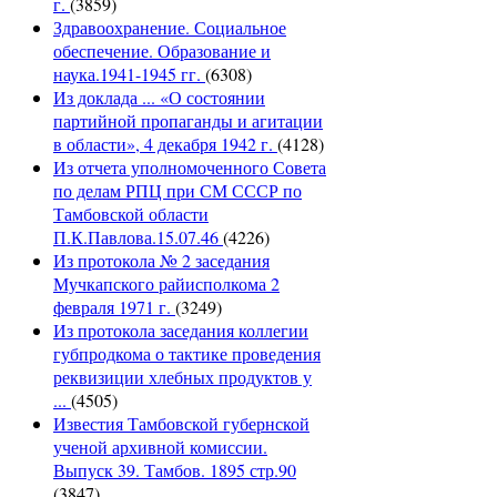
г.
(3859)
Здравоохранение. Социальное
обеспечение. Образование и
наука.1941-1945 гг.
(6308)
Из доклада ... «О состоянии
партийной пропаганды и агитации
в области», 4 декабря 1942 г.
(4128)
Из отчета уполномоченного Совета
по делам РПЦ при СМ СССР по
Тамбовской области
П.К.Павлова.15.07.46
(4226)
Из протокола № 2 заседания
Мучкапского райисполкома 2
февраля 1971 г.
(3249)
Из протокола заседания коллегии
губпродкома о тактике проведения
реквизиции хлебных продуктов у
...
(4505)
Известия Тамбовской губернской
ученой архивной комиссии.
Выпуск 39. Тамбов. 1895 стр.90
(3847)