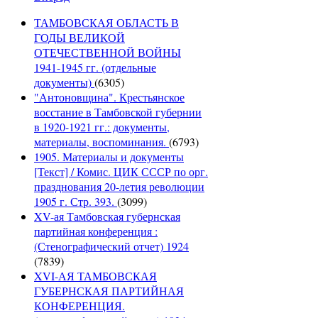
ТАМБОВСКАЯ ОБЛАСТЬ В
ГОДЫ ВЕЛИКОЙ
ОТЕЧЕСТВЕННОЙ ВОЙНЫ
1941-1945 гг. (отдельные
документы)
(6305)
"Антоновщина". Крестьянское
восстание в Тамбовской губернии
в 1920-1921 гг.: документы,
материалы, воспоминания.
(6793)
1905. Материалы и документы
[Текст] / Комис. ЦИК СССР по орг.
празднования 20-летия революции
1905 г. Стр. 393.
(3099)
XV-ая Тамбовская губернская
партийная конференция :
(Стенографический отчет) 1924
(7839)
XVI-АЯ ТАМБОВСКАЯ
ГУБЕРНСКАЯ ПАРТИЙНАЯ
КОНФЕРЕНЦИЯ.