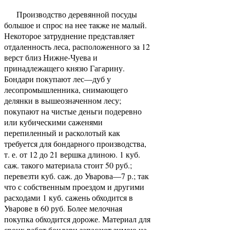
Производство деревянной посуды
большое и спрос на нее также не малый.
Некоторое затруднение представляет
отдаленность леса, расположенного за 12
верст близ Нижне-Чуева и
принадлежащего князю Гагарину.
Бондари покупают лес—дуб у
лесопромышленника, снимающего
делянки в вышеозначенном лесу;
покупают на чистые деньги подеревно
или кубическими саженями
перепиленный и расколотый как
требуется для бондарного производства,
т. е. от 12 до 21 вершка длиною. 1 куб.
саж. такого материала стоит 50 руб.;
перевезти куб. саж. до Уварова—7 р.; так
что с собственным проездом и другими
расходами 1 куб. сажень обходится в
Уварове в 60 руб. Более мелочная
покупка обходится дороже. Материал для
своих работ бондари запасают зимою на