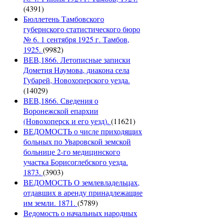
(4391)
Бюллетень Тамбовского
губернского статистического бюро
№ 6. 1 сентября 1925 г. Тамбов,
1925.
(9982)
ВЕВ,1866. Летописные записки
Дометия Наумова, диакона села
Губарей, Новохоперского уезда.
(14029)
ВЕВ,1866. Сведения о
Воронежской епархии
(Новохоперск и его уезд).
(11621)
ВЕДОМОСТЬ о числе приходящих
больных по Уваровской земской
больнице 2-го медицинского
участка Борисоглебского уезда.
1873.
(3903)
ВЕДОМОСТЬ О землевладельцах,
отдавших в аренду принадлежащие
им земли. 1871.
(5789)
Ведомость о начальных народных