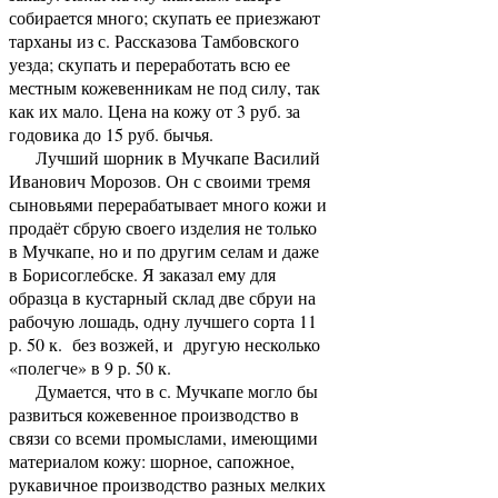
собирается много; скупать ее приезжают
тарханы из с. Рассказова Тамбовского
уезда; скупать и переработать всю ее
местным кожевенникам не под силу, так
как их мало. Цена на кожу от 3 руб. за
годовика до 15 руб. бычья.
Лучший шорник в Мучкапе Василий
Иванович Морозов. Он с своими тремя
сыновьями перерабатывает много кожи и
продаёт сбрую своего изделия не только
в Мучкапе, но и по другим селам и даже
в Борисоглебске. Я заказал ему для
образца в кустарный склад две сбруи на
рабочую лошадь, одну лучшего сорта 11
р. 50 к. без возжей, и другую несколько
«полегче» в 9 р. 50 к.
Думается, что в с. Мучкапе могло бы
развиться кожевенное производство в
связи со всеми промыслами, имеющими
материалом кожу: шорное, сапожное,
рукавичное производство разных мелких