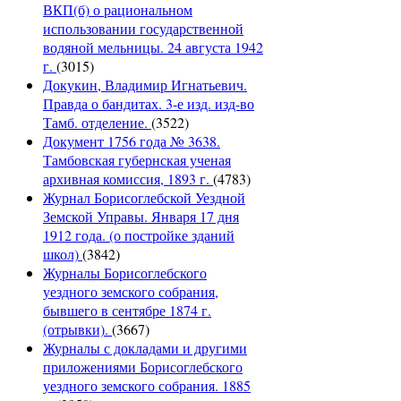
ВКП(б) о рациональном
использовании государственной
водяной мельницы. 24 августа 1942
г.
(3015)
Докукин, Владимир Игнатьевич.
Правда о бандитах. 3-е изд. изд-во
Тамб. отделение.
(3522)
Документ 1756 года № 3638.
Тамбовская губернская ученая
архивная комиссия, 1893 г.
(4783)
Журнал Борисоглебской Уездной
Земской Управы. Января 17 дня
1912 года. (о постройке зданий
школ)
(3842)
Журналы Борисоглебского
уездного земского собрания,
бывшего в сентябре 1874 г.
(отрывки).
(3667)
Журналы с докладами и другими
приложениями Борисоглебского
уездного земского собрания. 1885