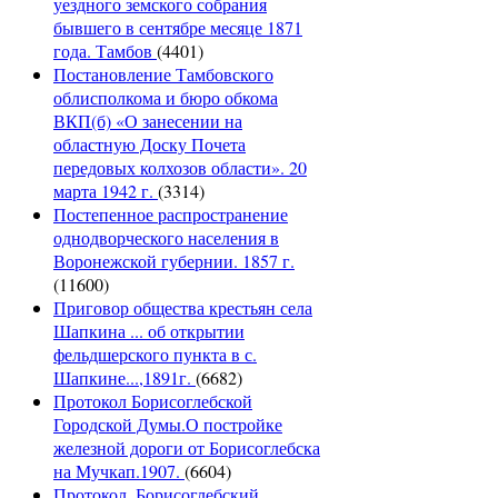
уездного земского собрания
бывшего в сентябре месяце 1871
года. Тамбов
(4401)
Постановление Тамбовского
облисполкома и бюро обкома
ВКП(б) «О занесении на
областную Доску Почета
передовых колхозов области». 20
марта 1942 г.
(3314)
Постепенное распространение
однодворческого населения в
Воронежской губернии. 1857 г.
(11600)
Приговор общества крестьян села
Шапкина ... об открытии
фельдшерского пункта в с.
Шапкине...,1891г.
(6682)
Протокол Борисоглебской
Городской Думы.О постройке
железной дороги от Борисоглебска
на Мучкап.1907.
(6604)
Протокол. Борисоглебский,