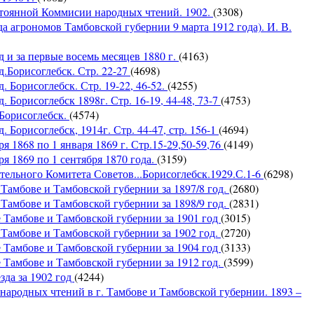
янной Коммисии народных чтений. 1902.
(3308)
грономов Тамбовской губернии 9 марта 1912 года). И. В.
д и за первые восемь месяцев 1880 г.
(4163)
д.Борисоглебск. Стр. 22-27
(4698)
. Борисоглебск. Стр. 19-22, 46-52.
(4255)
. Борисоглебск 1898г. Стр. 16-19, 44-48, 73-7
(4753)
 Борисоглебск.
(4574)
 Борисоглебск, 1914г. Стр. 44-47, стр. 156-1
(4694)
я 1868 по 1 января 1869 г. Стр.15-29,50-59,76
(4149)
я 1869 по 1 сентября 1870 года.
(3159)
ьного Комитета Советов...Борисоглебск.1929.С.1-6
(6298)
 Тамбове и Тамбовской губернии за 1897/8 год.
(2680)
 Тамбове и Тамбовской губернии за 1898/9 год.
(2831)
 Тамбове и Тамбовской губернии за 1901 год
(3015)
 Тамбове и Тамбовской губернии за 1902 год.
(2720)
 Тамбове и Тамбовской губернии за 1904 год
(3133)
 Тамбове и Тамбовской губернии за 1912 год.
(3599)
зда за 1902 год
(4244)
 народных чтений в г. Тамбове и Тамбовской губернии. 1893 –