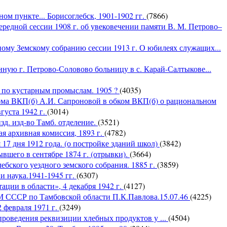
м пункте... Борисоглебск, 1901-1902 гг.
(7866)
редной сессии 1908 г. об увековечении памяти В. М. Петрово–
ому Земскому собранию сессии 1913 г. О юбилеях служащих...
ную г. Петрово-Соловово больницу в с. Карай-Салтыкове...
х по кустарным промыслам. 1905 ?
(4035)
ома ВКП(б) А.И. Сапроновой в обком ВКП(б) о рациональном
густа 1942 г.
(3014)
зд. изд-во Тамб. отделение.
(3521)
я архивная комиссия, 1893 г.
(4782)
17 дня 1912 года. (о постройке зданий школ)
(3842)
вшего в сентябре 1874 г. (отрывки).
(3664)
бского уездного земского собрания. 1885 г.
(3859)
и наука.1941-1945 гг.
(6307)
ации в области», 4 декабря 1942 г.
(4127)
М СССР по Тамбовской области П.К.Павлова.15.07.46
(4225)
 февраля 1971 г.
(3249)
проведения реквизиции хлебных продуктов у ...
(4504)