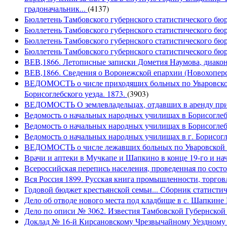
градоначальник...
(4137)
Бюллетень Тамбовского губернского статистического бюро
Бюллетень Тамбовского губернского статистического бюро
Бюллетень Тамбовского губернского статистического бюр
Бюллетень Тамбовского губернского статистического бюро
ВЕВ,1866. Летописные записки Дометия Наумова, диакона
ВЕВ,1866. Сведения о Воронежской епархии (Новохоперск
ВЕДОМОСТЬ о числе приходящих больных по Уваровской 
Борисоглебского уезда. 1873.
(3903)
ВЕДОМОСТЬ О землевладельцах, отдавших в аренду при
Ведомость о начальных народных училищах в Борисоглебс
Ведомость о начальных народных училищах в Борисоглебс
Ведомость о начальных народных училищах в г. Борисогле
ВЕДОМОСТЬ о числе лежавших больных по Уваровской з
Врачи и аптеки в Мучкапе и Шапкино в конце 19-го и нача
Всероссийская перепись населения, проведенная по сост
Вся Россия 1899. Русская книга промышленности, торгов
Годовой бюджет крестьянской семьи... Сборник статисти
Дело об отводе нового места под кладбище в с. Шапкине 
Дело по описи № 3062. Известия Тамбовской Губернско
Доклад № 16-й Кирсановскому Чрезвычайному Уездному З