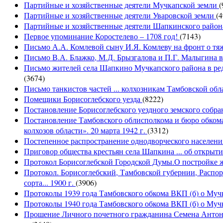
Партийные и хозяйственные деятели Мучкапской земли
(
Партийные и хозяйственные деятели Уваровской земли
(4
Партийные и хозяйственные деятели Шапкинского райо
Первое упоминание Коростелево – 1708 год!
(7143)
Письмо А.А. Комлевой сыну И.Я. Комлеву на фронт о тя
Письмо В.А. Блажко, М.Д. Брызгалова и П.Г. Малыгина 
Письмо жителей села Шапкино Мучкапского района в реда
(3674)
Письмо танкистов частей ... колхозникам Тамбовской об
Помещики Борисоглебского уезда
(8222)
Постановление Борисоглебского уездного земского собра
Постановление Тамбовского облисполкома и бюро обком
колхозов области». 20 марта 1942 г.
(3312)
Постепенное распространение однодворческого населени
Приговор общества крестьян села Шапкина ... об открыти
Протокол Борисоглебской Городской Думы.О постройке ж
Протокол. Борисоглебский, Тамбовской губернии, Распо
сорта... 1900 г.
(3906)
Протоколы 1939 года Тамбовского обкома ВКП (б) о Му
Протоколы 1940 года Тамбовского обкома ВКП (б) о Му
Прошение Личного почетного гражданина Семена Антоно