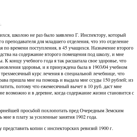
.
щихся, школою не раз было заявлено Г. Инспектору, который
 преподавателя для младшего отделения, что это отделение
вая по времени поступления, в 45 учащихся. Назначение второго
редства на содержание второго помещения под школу, и мне
. К концу учебного года я так расшатала свое здоровье, что
ановления здоровья, и я принуждена была в 1903/04 учебном
 трехмесячный курс лечения в специальной лечебнице, что
права пришла мне на помощь и выдала мне ссуды 150 рублей; из
ыплатить, потому что ежемесячный вычет в 10 руб. даст мне
 не возможно и в деревне, когда содержание жизни становится с
окорнейшей просьбой похлопотать пред Очередным Земским
ь мне в плату за усиленные занятия 1902 года.
у представить копии с инспекторских ревизий 1900 г.