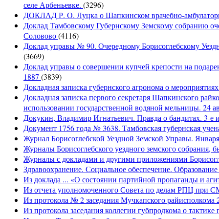
селе Арбеньевке.
(3296)
ДОКЛАД Р. О. Луцка о Шапкинском врачебно-амбулаторно
Доклад Тамбовскому Губернскому Земскому собранию оче
Соловово
(4116)
Доклад управы № 90. Очередному Борисоглебскому Уездн
(3669)
Доклад управы о совершении купчей крепости на подарен
1887
(3839)
Докладная записка губернского агронома о мероприятия
Докладная записка первого секретаря Шапкинского райк
использовании государственной водяной мельницы. 24 ав
Докукин, Владимир Игнатьевич. Правда о бандитах. 3-е и
Документ 1756 года № 3638. Тамбовская губернская учена
Журнал Борисоглебской Уездной Земской Управы. Января 
Журналы Борисоглебского уездного земского собрания, бы
Журналы с докладами и другими приложениями Борисогле
Здравоохранение. Социальное обеспечение. Образование 
Из доклада ... «О состоянии партийной пропаганды и агит
Из отчета уполномоченного Совета по делам РПЦ при С
Из протокола № 2 заседания Мучкапского райисполкома 2
Из протокола заседания коллегии губпродкома о тактике 