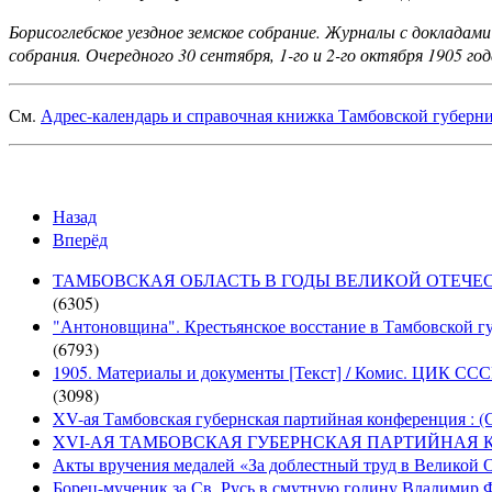
Борисоглебское уездное земское собрание. Журналы с докладами
собрания. Очередного 30 сентября, 1-го и 2-го октября 1905 год
См.
Адрес-календарь и справочная книжка Тамбовской губерни
Назад
Вперёд
ТАМБОВСКАЯ ОБЛАСТЬ В ГОДЫ ВЕЛИКОЙ ОТЕЧЕСТВЕН
(6305)
"Антоновщина". Крестьянское восстание в Тамбовской гу
(6793)
1905. Материалы и документы [Текст] / Комис. ЦИК СССР 
(3098)
XV-ая Тамбовская губернская партийная конференция : (
XVI-АЯ ТАМБОВСКАЯ ГУБЕРНСКАЯ ПАРТИЙНАЯ КОНФ
Акты вручения медалей «За доблестный труд в Великой От
Борец-мученик за Св. Русь в смутную годину Владимир 