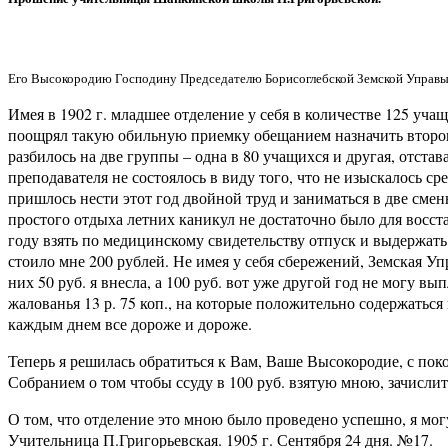
Его Высокородию Господину Председателю Борисоглебской Земской Управы
Имея в 1902 г. младшее отделение у себя в количестве 125 уча
поощрял такую обильную приемку обещанием назначить второго
разбилось на две группы – одна в 80 учащихся и другая, отста
преподавателя не состоялось в виду того, что не изыскалось с
пришлось нести этот год двойной труд и заниматься в две смены
простого отдыха летних каникул не достаточно было для восст
году взять по медицинскому свидетельству отпуск и выдержать
стоило мне 200 рублей. Не имея у себя сбережений, Земская У
них 50 руб. я внесла, а 100 руб. вот уже другой год не могу в
жалованья 13 р. 75 коп., на которые положительно содержаться
каждым днем все дороже и дороже.
Теперь я решилась обратиться к Вам, Ваше Высокородие, с п
Собранием о том чтобы ссуду в 100 руб. взятую мною, зачислит
О том, что отделение это мною было проведено успешно, я мог
Учительница П.Григорьевская. 1905 г. Сентября 24 дня. №17.