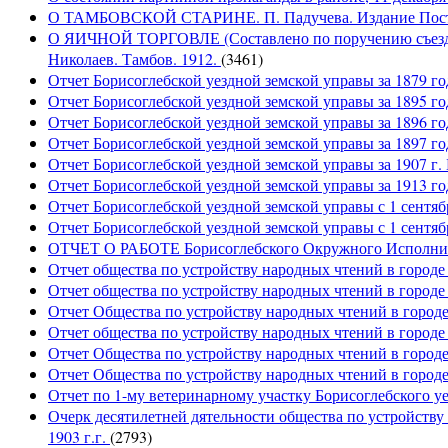
О ТАМБОВСКОЙ СТАРИНЕ. П. Падучева. Издание Посто
О ЯИЧНОЙ ТОРГОВЛЕ (Составлено по поручению съезда а
Николаев. Тамбов. 1912.
(3461)
Отчет Борисоглебской уездной земской управы за 1879 го
Отчет Борисоглебской уездной земской управы за 1895 го
Отчет Борисоглебской уездной земской управы за 1896 год
Отчет Борисоглебской уездной земской управы за 1897 год
Отчет Борисоглебской уездной земской управы за 1907 г.
Отчет Борисоглебской уездной земской управы за 1913 год.
Отчет Борисоглебской уездной земской управы с 1 сентябр
Отчет Борисоглебской уездной земской управы с 1 сентябр
ОТЧЕТ О РАБОТЕ Борисоглебского Окружного Исполнител
Отчет общества по устройству народных чтений в городе
Отчет общества по устройству народных чтений в городе
Отчет Общества по устройству народных чтений в городе
Отчет общества по устройству народных чтений в городе
Отчет Общества по устройству народных чтений в городе
Отчет Общества по устройству народных чтений в городе
Отчет по 1-му ветеринарному участку Борисоглебского уе
Очерк десятилетней дятельности общества по устройству
1903 г.г.
(2793)