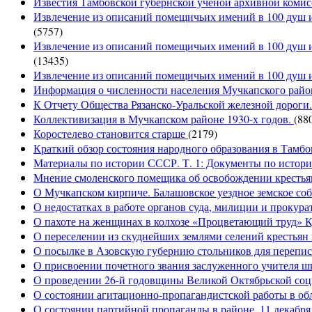
Известия Тамбовской губернской ученой архивной комисс
Извлечение из описаний помещичьих имений в 100 душ и 
(5757)
Извлечение из описаний помещичьих имений в 100 душ и
(13435)
Извлечение из описаний помещичьих имений в 100 душ и
Информация о численности населения Мучкапского район
К Отчету Общества Рязанско-Уральской железной дороги
Коллективизация в Мучкапском районе 1930-х годов.
(88
Коростелево становится старше
(2179)
Краткий обзор состояния народного образования в Тамбо
Материалы по истории СССР. Т. 1: Документы по истории
Мнение смоленского помещика об освобождении крестьян
О Мучкапском кирпиче. Балашовское уездное земское собр
О недостатках в работе органов суда, милиции и прокура
О пахоте на женщинах в колхозе «Процветающий труд» Кул
О переселении из скуднейших землями селений крестьян в
О посылке в Азовскую губернию стольников для переписк
О присвоении почетного звания заслуженного учител
О проведении 26-й годовщины Великой Октябрьской соц
О состоянии агитационно-пропагандистской работы в обла
О состоянии партийной пропаганды в районе, 11 декабря