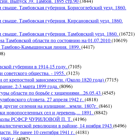
ии. Выпуск 39. Тамбов. 1895 стр.90
(3844)
свыше. Тамбовская губерния. Борисоглебский уезд. 1860.
 свыше. Тамбовская губерния. Кирсановский уезд. 1860.
 свыше. Тамбовская губерния. Тамбовский уезд. 1860.
(16721)
а Тамбовской области по состоянию на 01.07.2010
(10619)
. Тамбово-Камышинская линия. 1899.
(4417)
08)
вской губернии в 1914-15 году.
(7105)
 советского общества. - 1955.
(3123)
 от крепостной зависимости. (Около 1820 года)
(7715)
ание. 2-3 марта 1899 года.
(8096)
туры области по борьбе с хищениями...26.05.43
(4545)
ябовского с/совета. 27 апреля 1942 г.
(4818)
 другие селения на излишние...земли. 1807г.
(8461)
и новопоселенных сел и деревень,... 1891.
(8842)
я школы РСФСР ЧУРИЛОВОЙ П. Т.
(4196)
иалистической революции в районе, 14 ноября 1943
(6496)
сти. Не ранее 10 сентября 1941 г.
(4181)
 1940 г.
(4082)