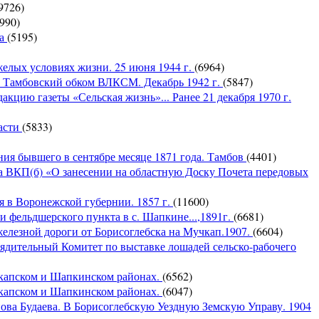
9726)
990)
на
(5195)
желых условиях жизни. 25 июня 1944 г.
(6964)
в Тамбовский обком ВЛКСМ. Декабрь 1942 г.
(5847)
кцию газеты «Сельская жизнь»... Ранее 21 декабря 1970 г.
ласти
(5833)
ния бывшего в сентябре месяце 1871 года. Тамбов
(4401)
а ВКП(б) «О занесении на областную Доску Почета передовых
я в Воронежской губернии. 1857 г.
(11600)
и фельдшерского пункта в с. Шапкине...,1891г.
(6681)
елезной дороги от Борисоглебска на Мучкап.1907.
(6604)
рядительный Комитет по выставке лошадей сельско-рабочего
чкапском и Шапкинском районах.
(6562)
чкапском и Шапкинском районах.
(6047)
ва Будаева. В Борисоглебскую Уездную Земскую Управу. 1904