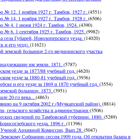
 № 12. 1 ноября 1927 г. Тамбов, 1927 г.
(4551)
 № 14. 1 ноября 1927 г. Тамбов, 1928 г.
(6506)
о № 4. 1 июня 1924 г. Тамбов, 1924.
(4390)
 № 6. 1 сентября 1925 г. Тамбов, 1925.
(9982)
 села Губарей, Новохоперского уезда.
(14020)
 и его уезд).
(11621)
земской больнице 2-го медицинского участка
надлежащие им земли. 1871.
(5787)
ком уезде за 1877/88 учебный год.
(4620)
ком уезде за 1880-81 учебный год.
(3936)
бске и его уезде за 1869 и 1870 учебный год.
(3554)
емской больнице. 1873.
(3951)
ле 20-го века...
(4863)
оянию на 9 октября 2002 г.(Мучкапский район).
(8814)
ли, сельского хозяйства и администрации
(3506)
ческих сведений по Тамбовской губернии. 1880.
(5289)
Борисоглебского уезда. 1896 г.
(11396)
й Ученой Архивной Комиссии, Вып.28.
(5047)
емскому Собранию сессия 1909 года. Об открытии базара в