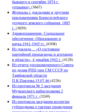
бывшего в сентябре 1874 г.
(отрывки).
(3667)
Журналы с докладами и другими
приложениями Борисоглебского
уездного земского собрания. 1885
г.
(3859)
Здравоохранение. Социальное
обеспечение. Образование и
наука.1941-1945 гг.
(6308)
Из доклада ... «О состоянии
партийной пропаганды и агитации
в области», 4 декабря 1942 г.
(4128)
Из отчета уполномоченного Совета
по делам РПЦ при СМ СССР по
Тамбовской области
П.К.Павлова.15.07.46
(4226)
Из протокола № 2 заседания
Мучкапского райисполкома 2
февраля 1971 г.
(3249)
Из протокола заседания коллегии
губпродкома о тактике проведения
реквизиции хлебных продуктов у