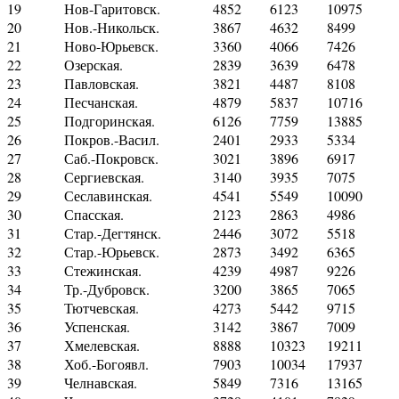
19
Нов-Гаритовск.
4852
6123
10975
20
Нов.-Никольск.
3867
4632
8499
21
Ново-Юрьевск.
3360
4066
7426
22
Озерская.
2839
3639
6478
23
Павловская.
3821
4487
8108
24
Песчанская.
4879
5837
10716
25
Подгоринская.
6126
7759
13885
26
Покров.-Васил.
2401
2933
5334
27
Саб.-Покровск.
3021
3896
6917
28
Сергиевская.
3140
3935
7075
29
Сеславинская.
4541
5549
10090
30
Спасская.
2123
2863
4986
31
Стар.-Дегтянск.
2446
3072
5518
32
Стар.-Юрьевск.
2873
3492
6365
33
Стежинская.
4239
4987
9226
34
Тр.-Дубровск.
3200
3865
7065
35
Тютчевская.
4273
5442
9715
36
Успенская.
3142
3867
7009
37
Хмелевская.
8888
10323
19211
38
Хоб.-Богоявл.
7903
10034
17937
39
Челнавская.
5849
7316
13165