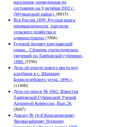
населения, проведенная по
состоянию на 9 октября 2002 г.
(Мучкапский район).
(8815)
Вся Россия 1899. Русская книга
промышленности, торговли,
сельского хозяйства и
администрации
(3506)
Годовой бюджет крестьянской
семьи... Сборник статистических
сведений по Тамбовской губернии.
1880.
(5290)
Дело об отводе нового места под
кладбище в с. Шапкине
Борисоглебского уезда. 1896 г.
(11400)
Дело по описи № 3062. Известия
Тамбовской Губернской Ученой
Архивной Комиссии, Вып.28.
(5047)
Доклад № 16-й Кирсановскому
Чрезвычайному Уездному
Земскому Собранию сессия 1909