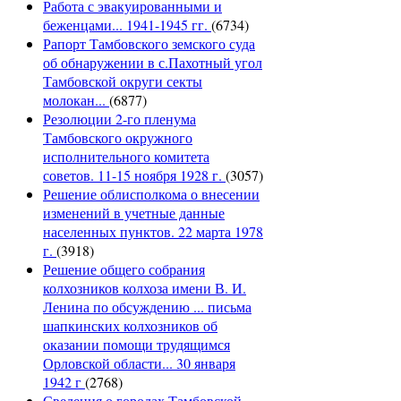
Работа с эвакуированными и
беженцами... 1941-1945 гг.
(6734)
Рапорт Тамбовского земского суда
об обнаружении в с.Пахотный угол
Тамбовской округи секты
молокан...
(6877)
Резолюции 2-го пленума
Тамбовского окружного
исполнительного комитета
советов. 11-15 ноября 1928 г.
(3057)
Решение облисполкома о внесении
изменений в учетные данные
населенных пунктов. 22 марта 1978
г.
(3918)
Решение общего собрания
колхозников колхоза имени В. И.
Ленина по обсуждению ... письма
шапкинских колхозников об
оказании помощи трудящимся
Орловской области... 30 января
1942 г
(2768)
Сведения о городах Тамбовской