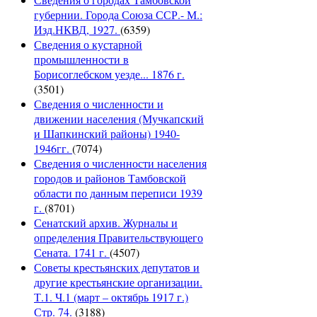
губернии. Города Союза ССР.- М.:
Изд.НКВД, 1927.
(6359)
Сведения о кустарной
промышленности в
Борисоглебском уезде... 1876 г.
(3501)
Сведения о численности и
движении населения (Мучкапский
и Шапкинский районы) 1940-
1946гг.
(7074)
Сведения о численности населения
городов и районов Тамбовской
области по данным переписи 1939
г.
(8701)
Сенатский архив. Журналы и
определения Правительствующего
Сената. 1741 г.
(4507)
Советы крестьянских депутатов и
другие крестьянские организации.
Т.1. Ч.1 (март – октябрь 1917 г.)
Стр. 74.
(3188)