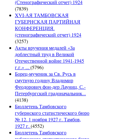
(Стенографический отчет) 1924
(7839)
XVI-АЯ ТАМБОВСКАЯ
ГУБЕРНСКАЯ ПАРТИЙНАЯ
КОНФЕРЕНЦИЯ.
(стенографический отчет) 1924
(3257)
Акты вручения медалей «За
доблестный труд в Великой
Отечественной войне 1941-1945
г.г.» ...
(5796)
Борец-мученик за Св. Русь в
смутную годину Владимир
Феодорович фон-дер Лауниц, С.-
Петербургский градоначальник...
(4138)
Бюллетень Тамбовского
губернского статистического бюро
№ 12. 1 ноября 1927 г. Тамбов,
1927 г.
(4552)
Бюллетень Тамбовского
губернского статистического бюро