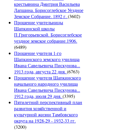
крестьянина Дмитрия Васильева
Лапшина. Борисоглебское Уездное
Земское Собрание. 1892 г.
(3602)
Прошение учительницы
Шапкинской школы
П.Григорьевской. Борисоглебское
уездное земское собрание.1906.
(6489)
Прошение учителя 1-го
Шапкинского земского училища
Ивана Савельевича Пискунова...
1913 года, августа 22 дня.
(6763)
Прошение учителя Шапкинского
начального народного училища
Ивана Савельевича Пискунова...
1912 года, июля 29 дня.
(3395)
Пятилетний перспективный план
развития хозяйственной и
культурной жизни Тамбовского
округа на 1928-29 - 1932-33 гг.
(3200)