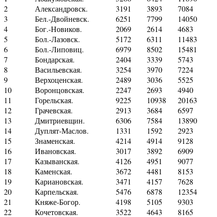
2
Александровск.
3191
3893
7084
3
Бел.-Двойневск.
6251
7799
14050
4
Бог.-Новиков.
2069
2614
4683
5
Бол.-Лазовск.
5172
6311
11483
6
Бол.-Липовиц.
6979
8502
15481
7
Бондарская.
2404
3339
5743
8
Васильевская.
3254
3970
7224
9
Верхоценская.
2489
3036
5525
10
Воронцовская.
2247
2693
4940
11
Горельская.
9225
10938
20163
12
Грачевская.
2913
3684
6597
13
Дмитриевщин.
6306
7584
13890
14
Дуплят-Маслов.
1331
1592
2923
15
Знаменская.
4214
4914
9128
16
Ивановская.
3017
3892
6909
17
Казыванская.
4126
4951
9077
18
Каменская.
3672
4481
8153
19
Кариановская.
3471
4157
7628
20
Карпельская.
5476
6878
12354
21
Княже-Богор.
4198
5105
9303
22
Кочетовская.
3522
4643
8165