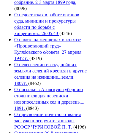
собрание. 2-3 марта 1899 года.
(8096)
О недостатках в работе органов
суда, милиции и прокуратуры
области по борьбе с
хищениями...26.05.43
(4546)
О пахоте на женщинах в колхозе
«Процветающий труд»
Кулябовского с/совета. 27 апреля
1942 г.
(4819)
О переселении из скуднейших
землями селений крестьян в другие
селения на излишние...земли.
1807г.
(8462)
О посылке в Азовскую губернию
стольников для переписки
новопоселенных сел и деревень,...
1891.
(8843)
О присвоении почетного звания
заслуженного учителя школы
РСФСР ЧУРИЛОВОЙ П. Т.
(4196)
О проведении 26-й годовщины