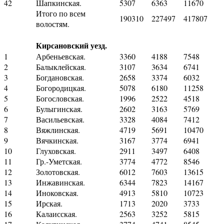
42
Шапкинская.
5307
6363
11670
Итого по всем
190310
227497
417807
волостям.
Кирсановский уезд.
1
Арбеньевская.
3360
4188
7548
2
Балыклейская.
3107
3634
6741
3
Богдановская.
2658
3374
6032
4
Богородицкая.
5078
6180
11258
5
Богословская.
1996
2522
4518
6
Булыгинская.
2602
3163
5769
7
Васильевская.
3328
4084
7412
8
Вяжлинская.
4719
5691
10470
9
Вячкинская.
3167
3774
6941
10
Глуховская.
2911
3497
6408
11
Гр.-Уметская.
3774
4772
8546
12
Золотовская.
6012
7603
13615
13
Инжавинская.
6344
7823
14167
14
Иноковская.
4913
5810
10723
15
Ирская.
1713
2020
3733
16
Калаисская.
2563
3252
5815