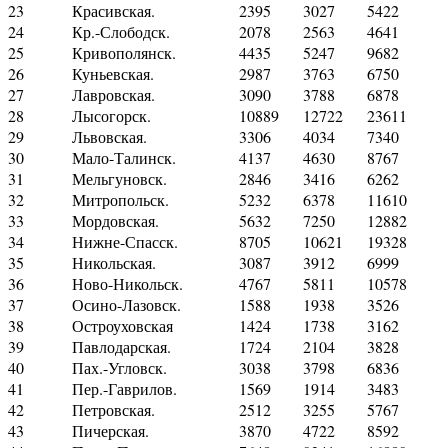
23
Красивская.
2395
3027
5422
24
Кр.-Слободск.
2078
2563
4641
25
Кривополянск.
4435
5247
9682
26
Куньевская.
2987
3763
6750
27
Лавровская.
3090
3788
6878
28
Лысогорск.
10889
12722
23611
29
Львовская.
3306
4034
7340
30
Мало-Талинск.
4137
4630
8767
31
Мельгуновск.
2846
3416
6262
32
Митропольск.
5232
6378
11610
33
Мордовская.
5632
7250
12882
34
Нижне-Спасск.
8705
10621
19328
35
Никольская.
3087
3912
6999
36
Ново-Никольск.
4767
5811
10578
37
Осино-Лазовск.
1588
1938
3526
38
Остроуховская
1424
1738
3162
39
Павлодарская.
1724
2104
3828
40
Пах.-Угловск.
3038
3798
6836
41
Пер.-Гаврилов.
1569
1914
3483
42
Петровская.
2512
3255
5767
43
Пичерская.
3870
4722
8592