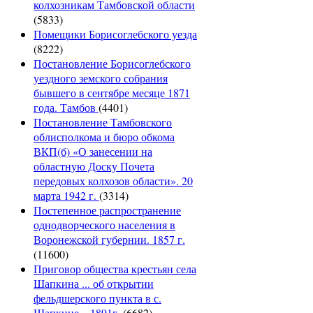
колхозникам Тамбовской области
(5833)
Помещики Борисоглебского уезда
(8222)
Постановление Борисоглебского
уездного земского собрания
бывшего в сентябре месяце 1871
года. Тамбов
(4401)
Постановление Тамбовского
облисполкома и бюро обкома
ВКП(б) «О занесении на
областную Доску Почета
передовых колхозов области». 20
марта 1942 г.
(3314)
Постепенное распространение
однодворческого населения в
Воронежской губернии. 1857 г.
(11600)
Приговор общества крестьян села
Шапкина ... об открытии
фельдшерского пункта в с.
Шапкине...,1891г.
(6682)