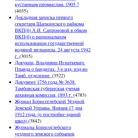
кустарным промыслам. 1905 ?
(4035)
Докладная записка первого
секретаря Шапкинского райкома
ВКП(б) А.И. Сапроновой в обком
ВКП(б) о рациональном
использовании государственной
водяной мельницы. 24 августа 1942
г.
(3015)
Докукин, Владимир Игнатьевич.
Правда о бандитах. 3-е изд. изд-во
Тамб. отделение.
(3522)
Документ 1756 года № 3638.
Тамбовская губернская ученая
архивная комиссия, 1893 г.
(4783)
Журнал Борисоглебской Уездной
Земской Управы. Января 17 дня
1912 года. (о постройке зданий
школ)
(3842)
Журналы Борисоглебского
уездного земского собрания,