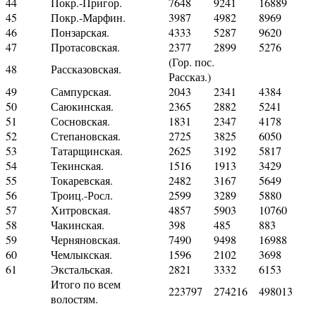
44
Покр.-Пригор.
7648
9241
16889
45
Покр.-Марфин.
3987
4982
8969
46
Понзарская.
4333
5287
9620
47
Протасовская.
2377
2899
5276
(Гор. пос.
48
Рассказовская.
Рассказ.)
49
Сампурская.
2043
2341
4384
50
Саюкинская.
2365
2882
5241
51
Сосновская.
1831
2347
4178
52
Степановская.
2725
3825
6050
53
Татарщинская.
2625
3192
5817
54
Текинская.
1516
1913
3429
55
Токаревская.
2482
3167
5649
56
Троиц.-Росл.
2599
3289
5880
57
Хитровская.
4857
5903
10760
58
Чакинская.
398
485
883
59
Черняновская.
7490
9498
16988
60
Чемлыкская.
1596
2102
3698
61
Экстальская.
2821
3332
6153
Итого по всем
223797
274216
498013
волостям.