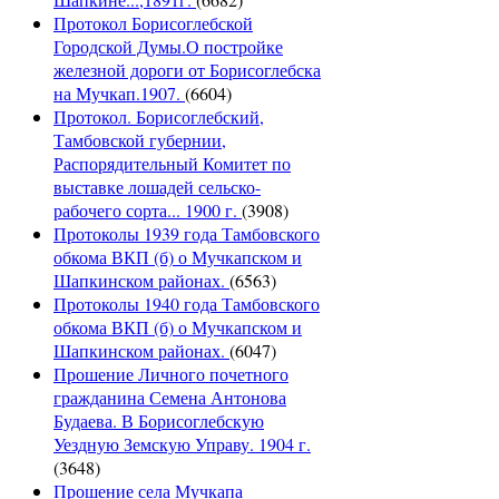
Протокол Борисоглебской
Городской Думы.О постройке
железной дороги от Борисоглебска
на Мучкап.1907.
(6604)
Протокол. Борисоглебский,
Тамбовской губернии,
Распорядительный Комитет по
выставке лошадей сельско-
рабочего сорта... 1900 г.
(3908)
Протоколы 1939 года Тамбовского
обкома ВКП (б) о Мучкапском и
Шапкинском районах.
(6563)
Протоколы 1940 года Тамбовского
обкома ВКП (б) о Мучкапском и
Шапкинском районах.
(6047)
Прошение Личного почетного
гражданина Семена Антонова
Будаева. В Борисоглебскую
Уездную Земскую Управу. 1904 г.
(3648)
Прошение села Мучкапа