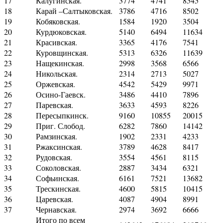
17
Калугинская.
3774
4741
8545
18
Карай –Салтыковская.
3786
4716
8502
19
Кобяковская.
1584
1920
3504
20
Курдюковская.
5140
6494
11634
21
Красивская.
3365
4176
7541
22
Куровщинская.
5313
6326
11639
23
Нащекинская.
2998
3568
6566
24
Никольская.
2314
2713
5027
25
Оржевская.
4542
5429
9971
26
Осино-Гаевск.
3486
4410
7896
27
Паревская.
3633
4593
8226
28
Пересыпкинск.
9160
10855
20015
29
Приг. Слобод.
6282
7860
14142
30
Рамзинская.
1902
2331
4233
31
Ржаксинская.
3789
4628
8417
32
Рудовская.
3554
4561
8115
33
Соколовская.
2887
3434
6321
34
Софьинская.
6161
7521
13682
35
Трескинская.
4600
5815
10415
36
Царевская.
4087
4904
8991
37
Чернавская.
2974
3692
6666
Итого по всем