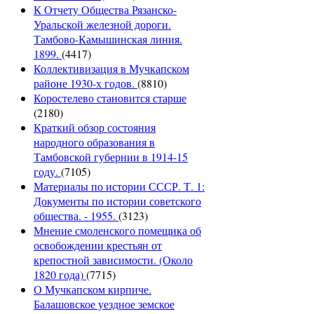
К Отчету Общества Рязанско-
Уральской железной дороги.
Тамбово-Камышинская линия.
1899.
(4417)
Коллективизация в Мучкапском
районе 1930-х годов.
(8810)
Коростелево становится старше
(2180)
Краткий обзор состояния
народного образования в
Тамбовской губернии в 1914-15
году.
(7105)
Материалы по истории СССР. Т. 1:
Документы по истории советского
общества. - 1955.
(3123)
Мнение смоленского помещика об
освобождении крестьян от
крепостной зависимости. (Около
1820 года)
(7715)
О Мучкапском кирпиче.
Балашовское уездное земское