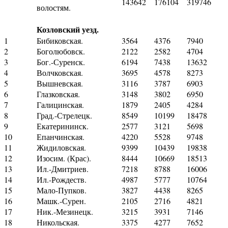
143642
176104
319746
волостям.
Козловский уезд.
1
Бибиковская.
3564
4376
7940
2
Боголюбовск.
2122
2582
4704
3
Бог.-Суренск.
6194
7438
13632
4
Волчковская.
3695
4578
8273
5
Вышневская.
3116
3787
6903
6
Глазковская.
3148
3802
6950
7
Галицинская.
1879
2405
4284
8
Град.-Стрелецк.
8549
10199
18478
9
Екатерининск.
2577
3121
5698
10
Епанчинская.
4220
5528
9748
11
Жидиловская.
9399
10439
19838
12
Изосим. (Крас).
8444
10669
18513
13
Ил.-Дмитриев.
7218
8788
16006
14
Ил.-Рождеств.
4987
5777
10764
15
Мало-Пупков.
3827
4438
8265
16
Машк.-Сурен.
2105
2716
4821
17
Ник.-Мезинецк.
3215
3931
7146
18
Никольская.
3375
4277
7652