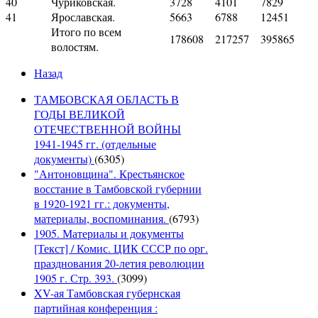
40
Чуриковская.
3728
4101
7829
41
Ярославская.
5663
6788
12451
Итого по всем
178608
217257
395865
волостям.
Назад
ТАМБОВСКАЯ ОБЛАСТЬ В
ГОДЫ ВЕЛИКОЙ
ОТЕЧЕСТВЕННОЙ ВОЙНЫ
1941-1945 гг. (отдельные
документы)
(6305)
"Антоновщина". Крестьянское
восстание в Тамбовской губернии
в 1920-1921 гг.: документы,
материалы, воспоминания.
(6793)
1905. Материалы и документы
[Текст] / Комис. ЦИК СССР по орг.
празднования 20-летия революции
1905 г. Стр. 393.
(3099)
XV-ая Тамбовская губернская
партийная конференция :