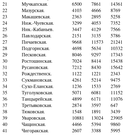
21
Мучкапская.
6500
7861
14361
22
Мазурская.
4103
4666
8769
23
Макашевская.
2363
2895
5258
24
Ниж.-Чуевская.
3299
4053
7352
25
Ник.-Кабаньев.
3447
4129
7566
26
Павлодарская.
2151
3135
5786
27
Пичаевская.
9668
11573
21241
28
Подгорнская.
4698
5634
10332
29
Песковская.
8046
9297
17343
30
Ростошинская.
7024
8414
15438
31
Русановская.
7212
8430
15642
32
Рождественск.
1122
1221
2343
33
Сукмановская.
4261
5214
9475
34
Сухо-Еланская.
1236
1533
2769
35
Туголуковская.
5071
6081
11152
36
Танцырейская.
4899
6171
11076
37
Третьяковская.
2874
3597
647
38
Тюковская.
1548
1891
3439
39
Уваровская.
10881
13024
23905
40
Чащинская.
4466
5394
9860
41
Чигоракская.
2607
3388
5995