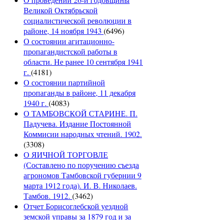
Великой Октябрьской
социалистической революции в
районе, 14 ноября 1943
(6496)
О состоянии агитационно-
пропагандистской работы в
области. Не ранее 10 сентября 1941
г.
(4181)
О состоянии партийной
пропаганды в районе, 11 декабря
1940 г.
(4083)
О ТАМБОВСКОЙ СТАРИНЕ. П.
Падучева. Издание Постоянной
Коммисии народных чтений. 1902.
(3308)
О ЯИЧНОЙ ТОРГОВЛЕ
(Составлено по поручению съезда
агрономов Тамбовской губернии 9
марта 1912 года). И. В. Николаев.
Тамбов. 1912.
(3462)
Отчет Борисоглебской уездной
земской управы за 1879 год и за