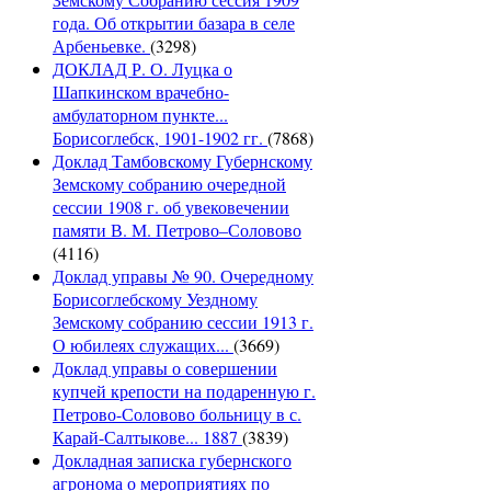
года. Об открытии базара в селе
Арбеньевке.
(3298)
ДОКЛАД Р. О. Луцка о
Шапкинском врачебно-
амбулаторном пункте...
Борисоглебск, 1901-1902 гг.
(7868)
Доклад Тамбовскому Губернскому
Земскому собранию очередной
сессии 1908 г. об увековечении
памяти В. М. Петрово–Соловово
(4116)
Доклад управы № 90. Очередному
Борисоглебскому Уездному
Земскому собранию сессии 1913 г.
О юбилеях служащих...
(3669)
Доклад управы о совершении
купчей крепости на подаренную г.
Петрово-Соловово больницу в с.
Карай-Салтыкове... 1887
(3839)
Докладная записка губернского
агронома о мероприятиях по