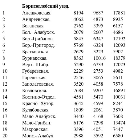
Борисоглебский уезд.
1
Алешковская.
8194
9687
17881
2
Андреевская.
4062
4873
8935
3
Боганская.
2762
3395
6157
4
Бол.- Алабухск.
2079
2607
4686
5
Бол.-Грибанов.
5845
6347
12192
6
Бор.-Пригород.
5769
6324
12093
7
Братковская.
2679
3223
5902
8
Бурнакская.
8363
10016
18379
9
Верх.-Шибр.
5290
6733
12023
10
Губаревская.
2229
2753
4982
11
Горельская.
2546
3065
5611
12
Заполатовская.
3520
4058
7578
13
Козловская.
7684
9207
16891
14
Костино-Отдел.
4561
5470
10031
15
Красно -Хутор.
3645
4599
8244
16
Кулябовская.
1809
2061
3870
17
Мало-Алабухск.
3440
4168
7608
18
Мало-Грибан.
6176
7298
13474
19
Махровская.
3396
4051
7447
20
Моис.- Алабух.
2988
3592
6580