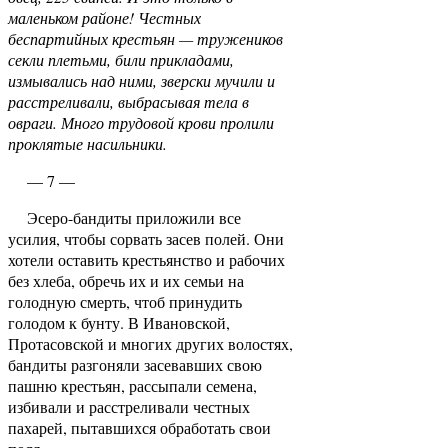
маленьком районе! Честных
беспартийных крестьян — тружеников
секли плетьми, били прикладами,
измывались над ними, зверски мучили и
расстреливали, выбрасывая тела в
овраги. Много трудовой крови пролили
проклятые насильники.
— 7 —
Эсеро-бандиты приложили все
усилия, чтобы сорвать засев полей. Они
хотели оставить крестьянство и рабочих
без хлеба, обречь их и их семьи на
голодную смерть, чтоб принудить
голодом к бунту. В Ивановской,
Протасовской и многих других во­лостях,
бандиты разгоняли засевавших свою
пашню крестьян, рассыпали семена,
избивали и расстрели­вали честных
пахарей, пытавшихся обработать свои