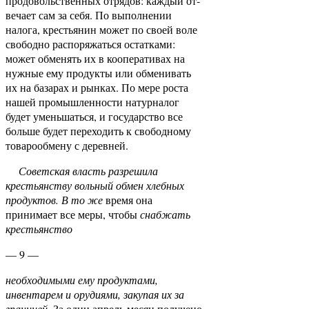
продовольственных отрядов: каждый от­
вечает сам за себя. По выполнении
налога, кресть­янин может по своей воле
свободно распоряжаться остатками:
может обменять их в кооперативах на
нужные ему продукты или обменивать
их на базарах и рынках. По мере роста
нашей промышленности натурналог
будет уменьшаться, и государство все
больше будет переходить к свободному
товарообмену с деревней.
Советская власть разрешила
крестьянству вольный обмен хлебных
продуктов. В то же
время она
принимает все меры, чтобы
снабжать
крестьянство
— 9 —
необходимыми ему продуктами,
инвентарем и орудиями, закупая их за
границей.
За один апрель месяц получено