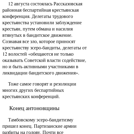
12 августа состоялась Рассказовская
районная беспартийная крестьянская
конференция. Делегаты трудового
крестьянства установили заблуждение
крестьян, путем обмана и насилия
втянутых в бан­дитское движение.
Сознавая все зло, которое при­носят
крестьянству зсеро-бандиты, делегаты от
12 волостей «обещаются не только
оказывать Советской власти содействие,
но и быть активными участни­ками в
ликвидации бандитского движения».
Тоже самое говорят и резолюции
многих других беспартийных
крестьянских конференций.
Конец антоновщины
Тамбовскому эсеро-бандитизму
пришел конец. Партизанские армии
разбиты на голову. Почти все