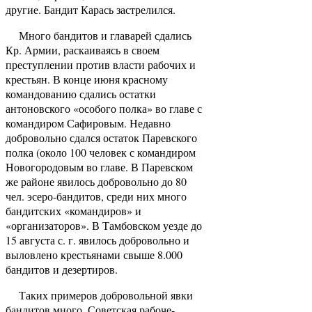
другие. Бандит Карась застрелился.
Много бандитов и главарей сдались
Кр. Армии, раскаиваясь в своем
преступлении против власти рабочих и
крестьян. В конце июня красному
командованию сдались остатки
антоновского «особого пол­ка» во главе с
командиром Сафировым. Недавно
добровольно сдался остаток Паревского
полка (око­ло 100 человек с командиром
Новогородовым во гла­ве. В Паревском
же районе явилось добровольно до 80
чел. эсеро-бандитов, среди них много
бандитских «командиров» и
«организаторов». В Тамбовском уез­де до
15 августа с. г. явилось добровольно и
выловлено крестьянами свыше 8.000
бандитов и дезер­тиров.
Таких примеров добровольной явки
бандитов много. Советская рабоче-