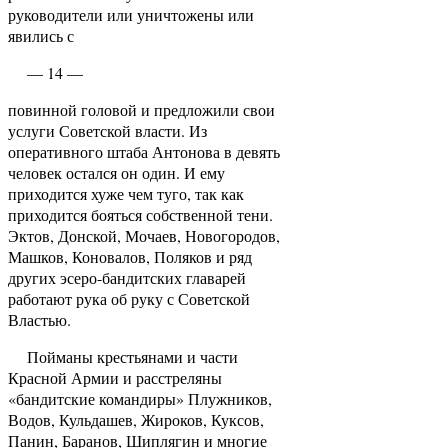
руководители или уничтожены или
явились с ­
— 14 —
повинной головой и предложили свои
услуги Совет­ской власти. Из
оперативного штаба Антонова в де­вять
человек остался он один. И ему
приходится хуже чем туго, так как
приходится бояться соб­ственной тени.
Эктов, Донской, Мочаев, Новогородов,
Машков, Коновалов, Поляков и ряд
других эсеро-бандитских главарей
работают рука об руку с Со­ветской
Властью.
Пойманы крестьянами и части
Красной Ар­мии и расстреляны
«бандитские командиры» Плуж­ников,
Водов, Кульдашев, Жироков, Куксов,
Панин, Баранов, Шиплягин и многие