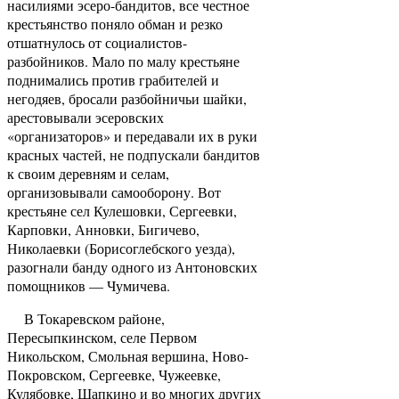
насилиями эсеро-бандитов, все честное
крестьянство поняло обман и резко
отшатнулось от социалистов-
разбойников. Мало по малу крестьяне
поднимались против грабителей и
негодяев, бросали разбойничьи шайки,
арестовывали эсеровских
«организаторов» и передавали их в руки
красных частей, не подпускали бандитов
к своим деревням и селам,
организовывали самооборону. Вот
крестьяне сел Кулешовки, Сергеевки,
Карповки, Анновки, Бигичево,
Николаевки (Борисоглебского уезда),
разогнали банду одного из Антоновских
помощников — Чумичева.
В Токаревском районе,
Пересыпкинском, селе Первом
Никольском, Смольная вершина, Ново-
Покровском, Сергеевке, Чужеевке,
Кулябовке, Шапкино и во многих других