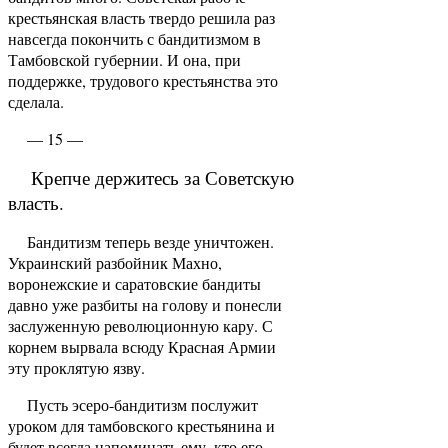
крестьянская власть твер­до решила раз
навсегда покончить с бандитизмом в
Тамбовской губернии. И она, при
поддержке, трудо­вого крестьянства это
сделала.
— 15 —
Крепче держитесь за Советскую
власть.
Бандитизм теперь везде уничтожен.
Украинский разбойник Махно,
воронежские и саратовские бандиты
давно уже разбиты на голову и понесли
заслуженную революционную кару. С
корнем вырвала всюду Красная Армии
эту проклятую язву.
Пусть эсеро-бандитизм послужит
уроком для тамбовского крестьянина и
будет всегда напоминать ему, кто его