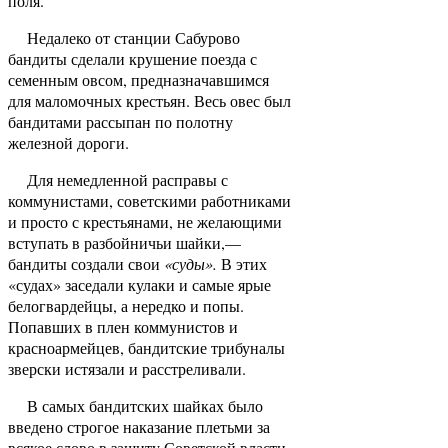
поля.
Недалеко от станции Сабурово
бандиты сдела­ли крушение поезда с
семенным овсом, предназна­чавшимся
для маломочных крестьян. Весь овес был
бандитами рассыпан по полотну
железной дороги.
Для немедленной расправы с
коммунистами, советскими работниками
и просто с крестьянами, не желающими
вступать в разбойничьи шайки,—
бандиты создали свои
«суды».
В этих
«судах» засе­дали кулаки и самые ярые
белогвардейцы, а нередко и попы.
Попавших в плен коммунистов и
красноармейцев, бандитские трибуналы
зверски истязали и расстреливали.
В самых бандитских шайках было
введено стро­гое наказание плетьми за
всякое слово в защиту Со­ветской власти.