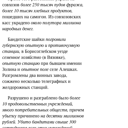
совхозов
бо­лее 250 тысяч пудов фуража,
более 10 тысяч хлебных продуктов,
пошедших на самогон. Из совхозовских
касс украдено
около полутора миллиона
народных денег.
Бандитские шайки
погромили
губернскую опытную и противочумную
станции,
в Борисоглебском уезде
семенное хозяйство
(в Вязовке),
опытную станцию
при бывшем имении
Золина и
опытное поле
селе Алешках.
Разгромлены два винных завода,
сожжено несколько телеграфных и
желдорожных станций.
Разрушено и разграблено было
более
10 продовольственных учреждений,
много потребительных обществ,
причем
убытку причинено
на десятки миллионов
рублей. Убито бандитами свыше 300
сотруд­ников всех этих учреждений.