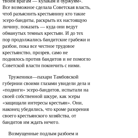
твоим врагам — кулакам и буржуям».
Все возможное сделала Советская власть,
чтоб разъяснить кресть­янину кто такие
эсеро-бандиты, раскрыть их на­стоящую
личину, показать — куда они ведут
обману­тых темных крестьян. И до тех
пор продолжались бандитские грабежи и
разбои, пока все честное трудовое
крестьянство, прозрев, само не
поднялось против бандитов и не помогло
Советской власти покончить с ними.
Труженики—пахари Тамбовской
губернии своими глазами увидели дела и
«подвиги» эсеро-бандитов, испытали на
своей собственной шкуре, как эсеры
«защищали интересы крестьян». Они,
наконец убедились, что кроме разорения
своего крестьянского хозяйства, от
бандитов им ждать нечего.
Возмущенные подлым разбоем и