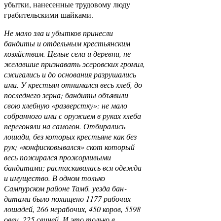
убытки, нанесенные трудовому люду
грабительскими шайками.
Не мало зла и убытков принесли
бандиты и отдельным крестьянским
хозяйствам. Целые села и деревни, не
желавшие признавать эсеровских громил,
сжигались и до основания разрушались
ими. У крестьян отнимался весь хлеб, до
последнего зерна; бандиты объявили
свою хлебную «разверстку
»
: не мало
собранного ими с оружием в руках хлеба
перегоняли на самогон. Отбирались
лошади, без которых крестьяне как без
рук; «конфисковывался» скот который
весь пожирался прожорливыми
бандитами; растаскивалась вся одежда
и имущество. В одном только
Сампурском районе Тамб. уезда бан­
дитами было похищено 1177 рабочих
лошадей, 266 нерабочих, 450 коров, 5598
овец, 225 свиней. И это только в