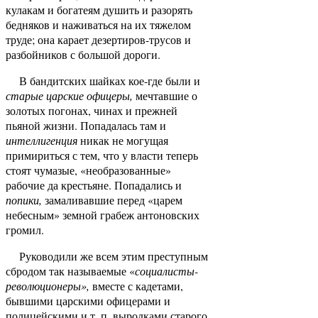
кулакам и богатеям душить и разорять
бедняков и наживаться на их тяжелом
труде; она карает дезертиров-трусов и
разбойников с большой дороги.
В бандитских шайках кое-где были и
старые царские офицеры,
мечтавшие о
золотых погонах, чинах и прежней
пьяной жизни. Попадалась там и
интеллигенция
никак не могущая
примириться с тем, что у власти теперь
стоят чумазые, «необразованные»
рабочие да крестьяне. Попадались и
попики,
замаливавшие перед «царем
небесным» земной грабеж антоновских
громил.
Руководили же всем этим преступным
сбродом так называемые «
социалисты-
революционеры»,
вместе с кадетами,
бывшими царскими офицерами и
полицейскими и т. п. выродками старого