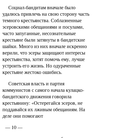
Социал-бандитам вначале было
удалюсь прив­лечь на свою сторону часть
темного крестьянства. Соблазненные
эсеровскими обещаниями и посулами,
часто запуганные, несознательные
крестьяне были затянуты в бандитские
шайки. Много из них вначале искренно
верили, что эсеры защищают интересы
крестьянства, хотят помочь ему, лучше
устроить его жизнь. Но одураченные
крестьяне жестоко ошиб­ись.
Советская власть и партия
коммунистов с самого начала кулацко-
бандитского движения говорила
крестьянину: «Остерегайся эсеров, не
поддавайся их лживым обещаниям. На
деле они помогают
— 10 —