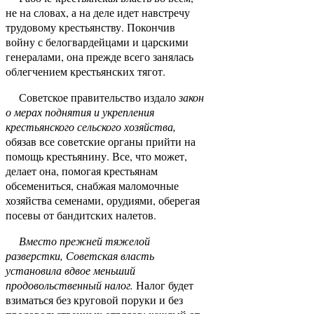
не на сло­вах, а на деле идет навстречу
трудовому крестьян­ству. Покончив
войну с белогвардейцами и царскими
генералами, она прежде всего занялась
облегче­нием крестьянских тягот.
Советское правительство издало
закон
о мерах поднятия и укрепления
крестьянского сельского хо­зяйства,
обязав все советские органы прийти на
по­мощь крестьянину. Все, что может,
делает она, по­могая крестьянам
обсемениться, снабжая маломоч­ные
хозяйства семенами, орудиями, оберегая
посевы от бандитских налетов.
Вместо прежней тяжелой
разверстки, Советская власть
установила вдвое меньший
продовольствен­ный налог.
Налог будет
взиматься без круговой по­руки и без