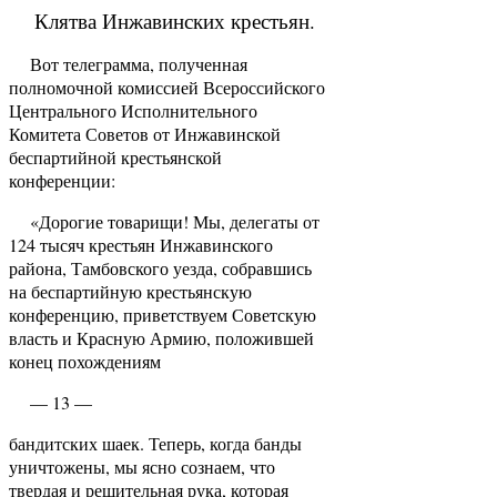
Клятва Инжавинских крестьян.
Вот телеграмма, полученная
полномочной ко­миссией Всероссийского
Центрального Исполнительного
Комитета Советов от Инжавинской
беспартийной крестьянской
конференции:
«Дорогие товарищи! Мы, делегаты от
124 ты­сяч крестьян Инжавинского
района, Тамбовского уезда, собравшись
на беспартийную крестьянскую
конференцию, приветствуем Советскую
власть и Красную Армию, положившей
конец похождениям
— 13 —
бандитских шаек. Теперь, когда банды
уничтожены, мы ясно сознаем, что
твердая и решительная рука, которая