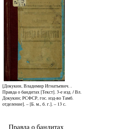
[Докукин, Владимир Игнатьевич. .
Правда о бандитах [Текст]. 3-е изд. / Вл.
Докукин; РСФСР, гос. изд-во Тамб.
отделение]. – [Б. м., б. г.]. – 13 с.
Правда о бандитах