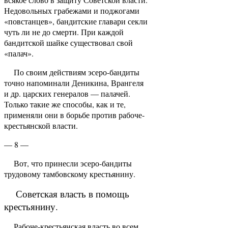
Недовольных грабежами и поджога­ми
«повстанцев», бандитские главари секли
чуть ли не до смерти. При каждой
бандитской шайке суще­ствовал свой
«палач».
По своим действиям эсеро-бандиты
точно напоминали Деникина, Врангеля
и др. царских генера­лов — палачей.
Только такие же способы, как и те,
применяли они в борьбе против рабоче-
крестьян­ской власти.
— 8 —
Вот, что принесли эсеро-бандиты
трудовому тамбовскому крестьянину.
Советская власть в помощь
крестьянину.
Рабоче-крестьянская власть во всем,