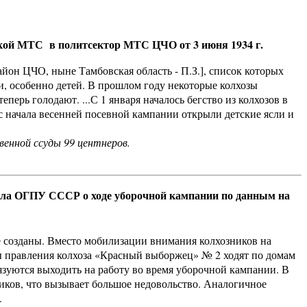
ской МТС в политсектор МТС ЦЧО от 3 июня 1934 г.
он ЦЧО, ныне Тамбовская область - П.З.], список которых
и, особенно детей. В прошлом году некоторые колхозы
еперь голодают. ...С 1 января началось бегство из колхозов в
с начала весенней посевной кампании открыли детские ясли и
енной ссуды 99 центнеров.
дела ОГПУ СССР о ходе уборочной кампании по данным на
е созданы. Вместо мобилизации внимания колхозников на
ы правления колхоза «Красный выбор­жец» № 2 ходят по домам
бязуются выходить на работу во время уборочной кампании. В
ников, что вызывает большое недовольство. Аналогичное
.