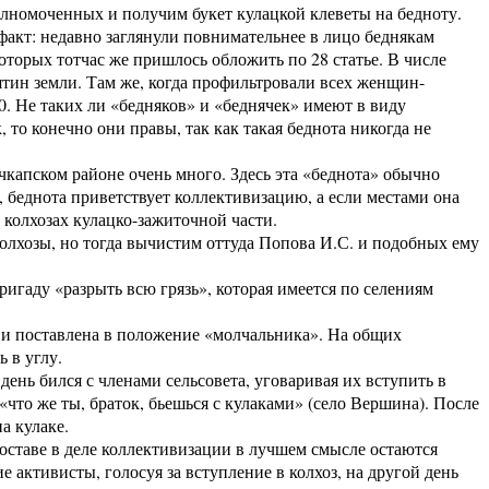
лномоченных и получим букет кулацкой клеветы на бедноту.
кт: недавно заглянули повнимательнее в лицо беднякам
оторых тотчас же пришлось обложить по 28 статье. В числе
ятин земли. Там же, когда профильтровали всех женщин-
0. Не таких ли «бедняков» и «беднячек» имеют в виду
то конечно они правы, так как такая беднота никогда не
капском районе очень много. Здесь эта «беднота» обычно
т, беднота приветствует коллективизацию, а если местами она
х колхозах кулацко-зажиточной части.
лхозы, но тогда вычистим оттуда Попова И.С. и подобных ему
гаду «разрыть всю грязь», которая имеется по селениям
и поставлена в положение «молчальника». На общих
 в углу.
ень бился с членами сельсовета, уговаривая их вступить в
«что же ты, браток, бьешься с кулаками» (село Вершина). После
а кулаке.
таве в деле коллективизации в лучшем смысле остаются
активисты, голосуя за вступление в колхоз, на другой день