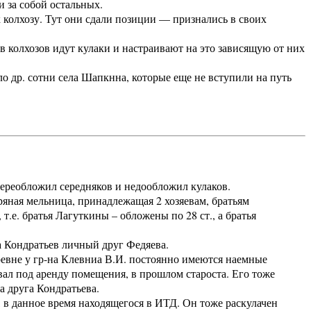
 за собой остальных.
колхозу. Тут они сдали позиции — признались в своих
 колхозов идут кулаки и настраивают на это зависящую от них
 др. сотни села Шапкнна, которые еще не вступили на путь
ереобложил середняков и недообложил кулаков.
ная мельница, принадлежащая 2 хозяевам, братьям
.е. братья Лагуткины – обложены по 28 ст., а братья
 Кондратьев личный друг Федяева.
евне у гр-на Клевниа В.И. постоянно имеются наемные
авал под аренду помещения, в прошлом староста. Его тоже
а друга Кондратьева.
 данное время находящегося в ИТД. Он тоже раскулачен