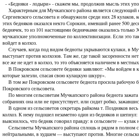
- «Бедняки - лодыри» - скажем мы, продолжив мысль этих упо
Характерным для Мучкапского района является следующий фа
Сергиевского сельсовета и обнаружили среди них 28 кулаков, к
этих бедняков оказался некто Сорокин, имевший ранее 500 дес
беднячек, то из 101 настоящими беднячками оказались только 3
мучкапские уполномоченные по коллективизации. Если это так, 
войдет в колхоз.
Случаев, когда под видом бедноты укрываются кулаки, в Муч
выступает против колхозов. Там же, где такой засоренности не
все же не идет в колхоз, то это объясняется наличием в местны
В Покровском сельсовете бедняки заявляют: «Мы войдем в ко
которые залезли, спасая свою кулацкую шкуру».
В том же Покровском сельсовете беднота просила рабочую бри
Покровского сельсовета.
По многим сельсоветам Мучкапского района беднота зажата 
собраниях она или не присутствует, или сидит робко, зажавшись
В одном из сельсоветов секретарь райкома т. Поздняков весь д
колхоз. К нему подошел незаметно один из бедняков и шепнул: 
выяснилось, что бедняк говорил правду: в сельсовете — кулак н
Сельсоветы Мучкапского района сплошь и рядом в полном сос
нейтральными, в худшем — выступают против. Многие сельские 