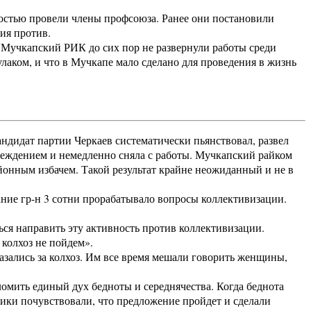
тью провели члены профсоюза. Ранее они постановили
ия против.
 Мучкапский РИК до сих пор не развернули работы среди
кулаком, и что в Мучкапе мало сделано для проведения в жизнь
ндидат партии Черкаев систематически пьянствовал, развел
реждением и немедленно сняла с работы. Мучкапский райком
йонным избачем. Такой результат крайне неожиданный и не в
ние гр-н 3 сотни прорабатывало вопросы коллективизации.
ься направить эту активность против коллективизации.
 колхоз не пойдем».
ались за колхоз. Им все время мешали говорить женщины,
омить единый дух бедноты и середнячества. Когда беднота
ники почувствовали, что предложение пройдет и сделали