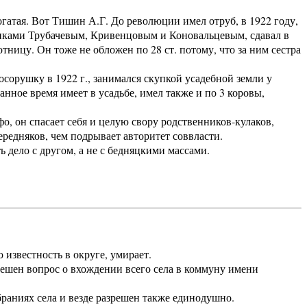
гатая. Вот Тишин А.Г. До революции имел отруб, в 1922 году,
никами Трубачевым, Кривенцовым и Коновальцевым, сдавал в
тницу. Он тоже не обложен по 28 ст. потому, что за ним сестра
орушку в 1922 г., занимался скупкой усадебной земли у
анное время имеет в усадьбе, имел также и по 3 коровы,
, он спасает себя и целую свору родственников-кулаков,
редняков, чем подрывает авторитет соввласти.
дело с другом, а не с бедняцкими массами.
звестность в округе, умирает.
ен вопрос о вхождении всего села в коммуну имени
аниях села и везде разрешен также единодушно.