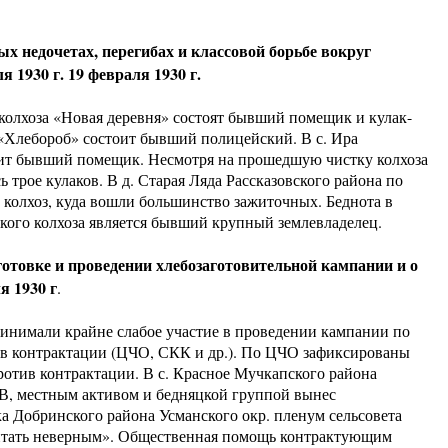
 недочетах, перегибах и классовой борьбе вокруг
 1930 г. 19 февраля 1930 г.
колхоза «Новая деревня» состоят бывший помещик и кулак-
 «Хлебороб» состоит бывший полицейский. В с. Ира
оит бывший помещик. Несмотря на прошедшую чистку колхоза
 трое кулаков. В д. Старая Ляда Рассказовского района по
 колхоз, куда вошли большинство зажиточных. Беднота в
кого колхоза является бывший крупный землевладелец.
отовке и проведении хлебозаготовительной кампании и о
я 1930 г
.
ринимали крайне слабое участие в проведении кампании по
ив контрактации (ЦЧО, СКК и др.). По ЦЧО зафиксированы
ротив контрактации. В с. Красное Мучкапского района
ОВ, местным активом и бедняцкой группой вынес
ка Добринского района Усманского окр. пленум сельсовета
читать неверным». Общественная помощь контрактующим