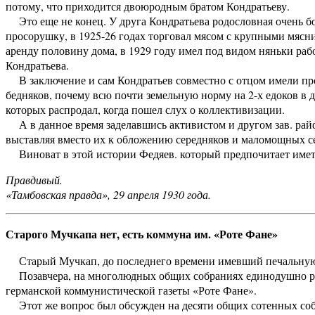
потому, что приходится двоюродным братом Кондратьеву.
Это еще не конец. У друга Кондратьева родословная очень бо
просорушку, в 1925-26 годах торговал мясом с крупными мяс
аренду половину дома, в 1929 году имел под видом няньки рабо
Кондратьева.
В заключение и сам Кондратьев совместно с отцом имели прос
бедняков, почему всю почти земельную норму на 2-х едоков в д
которых распродал, когда пошел слух о коллективизации.
А в данное время заделавшись активистом и другом зав. райфо
выставляя вместо их к обложению середняков и маломощных се
Виноват в этой истории Федяев. который предпочитает иметь 
Правдивый.
«Тамбовская правда», 29 апреля 1930 года.
Старого Мучкапа нет, есть коммуна им. «Роте Фане»
Старый Мучкап, до последнего времени имевший печальную и
Позавчера, на многолюдных общих собраниях единодушно реш
германской коммунистической газеты «Роте Фане».
Этот же вопрос был обсужден на десяти общих сотенных собр