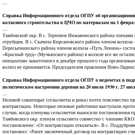
....
Справка Информационного отдела ОГПУ об организационных
колхозного строительства в ЦЧО по материалам на 1 февраля
....
Тамбовский окр. В с. Терновое Инжавинского района членами 
отрубщик. В с. Скачиха Кирсановского района членом колхоза
Пересыпкинского района членом колхоза «Путь Ленина» сост
«Красный труд» (Мучкапского района) в колхозе все же остались
инициативе зажиточного в декабре прошлого года организован
колхоз не принимается. Председателем правления Ново-Лядинс
Справка Информационного отдела ОГПУ о недочетах в подг
политическом настроении деревни на 20 июля 1930 г. 27 июл
....
Низовой соваппарат (сельсоветы и рики) почти повсеместно п
контрактации. Некоторые низовые работники выступали прот
случаи, когда пленумы сельсоветов выносили постановления п
Тамбовского окр. пленум сельсовета совместно с членами КК
постановление: «От контрактации отказаться». В с. Поддубров
постановил: «Ранее заключенный договор на контрактацию с