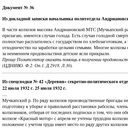
Документ № 36
Из докладной записки начальника политотдела Андрианов
В части колхозов массива Андриановской МТС [Мучкапский рай
прилагаю, имеются случаи голода. Есть случаи голодной смерт
полностью расплатились с государством по хлебозаготовкам, а т
отходничество на заработки целыми семьями. Многие колхозы 
за неимением продовольствия детские ясли прикрыли.
Прошу Политсектор оказать помощь в получении продовольств
(ЦДНИВО. Ф.2. Оп.1. Д.2918. Л.30).
Из спецсводки № 42 «Деревня» секретно-политического от
22 июля 1932 г. 25 июля 1932 г.
....
Мучкапский р. По ряду колхозов производственные бригады н
подготовку к уборке и пра­вильной расстановки рабсилы, член
колхозников, отбирая от последних подписки о том, что они о
колхозе «Красный мотор» с апреля не учтены трудодни колхоз
положение с учетом труда имеет место по ряду других колхозов