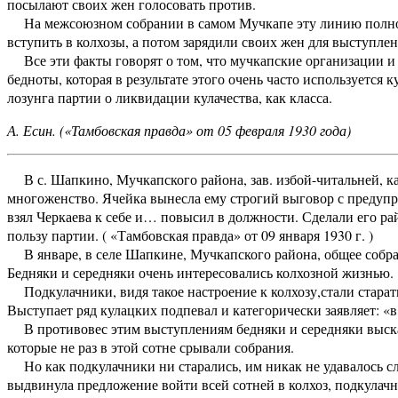
посылают своих жен голосовать против.
На межсоюзном собрании в самом Мучкапе эту линию полнос
вступить в колхозы, а потом зарядили своих жен для выступлен
Все эти факты говорят о том, что мучкапские организации и
бедноты, которая в результате этого очень часто используется 
лозунга партии о ликвидации кулачества, как класса.
А. Есин. («Тамбовская правда» от 05 февраля 1930 года)
В с. Шапкино, Мучкапского района, зав. избой-читальней, ка
многоженство. Ячейка вынесла ему строгий выговор с предуп
взял Черкаева к себе и… повысил в должности. Сделали его ра
пользу партии. ( «Тамбовская правда» от 09 января 1930 г. )
В январе, в селе Шапкине, Мучкапского района, общее собра
Бедняки и середняки очень интересовались колхозной жизнью.
Подкулачники, видя такое настроение к колхозу,стали старат
Выступает ряд кулацких подпевал и категорически заявляет: «в
В противовес этим выступлениям бедняки и середняки высказ
которые не раз в этой сотне срывали собрания.
Но как подкулачники ни старались, им никак не удавалось сл
выдвинула предложение войти всей сотней в колхоз, подкулач