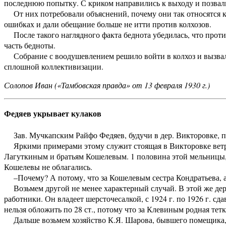
последнюю попытку. С криком направились к выходу и позвали
От них потребовали объяснений, почему они так относятся к 
ошибках и дали обещание больше не итти против колхозов.
После такого наглядного факта беднота убедилась, что против
часть бедноты.
Собрание с воодушевлением решило войти в колхоз и вызвало
сплошной коллективизации.
Солопов Иван («Тамбовская правда» от 13 февраля 1930 г.)
Федяев укрывает кулаков
Зав. Мучкапским Райфо Федяев, будучи в дер. Викторовке, п
Яркими примерами этому служит стоящая в Викторовке ветря
Лагуткиным и братьям Кошелевым. 1 половина этой мельницы, т
Кошелевы не облагались.
–Почему? А потому, что за Кошелевым сестра Кондратьева, а
Возьмем другой не менее характерный случай. В этой же дер
работники. Он владеет шерсточесалкой, с 1924 г. по 1926 г. сд
нельзя обложить по 28 ст., потому что за Клевиным родная тетк
Дальше возьмем хозяйство К.Я. Шарова, бывшего помещика, в