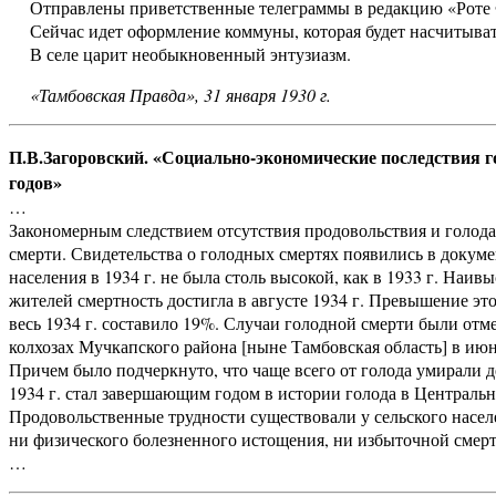
Отправлены приветственные телеграммы в редакцию «Роте 
Сейчас идет оформление коммуны, которая будет насчитывать
В селе царит необыкновенный энтузиазм.
«Тамбовская Правда», 31 января 1930 г.
П.В.Загоровский. «Социально-экономические последствия г
годов»
…
Закономерным следствием отсутствия продовольствия и голода
смерти. Свидетельства о голодных смертях появились в докуме
населения в 1934 г. не была столь высокой, как в 1933 г. Наи
жителей смертность достигла в августе 1934 г. Превышение эт
весь 1934 г. составило 19%. Случаи голодной смерти были отм
колхозах Мучкапского района [ныне Тамбовская область] в июн
Причем было подчеркнуто, что чаще всего от голода умирали д
1934 г. стал завершающим годом в истории голода в Центральн
Продовольственные трудности существовали у сельского насел
ни физического болезненного истощения, ни избыточной смерт
…