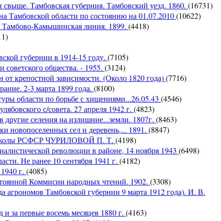
 свыше. Тамбовская губерния. Тамбовский уезд. 1860.
(16731)
а Тамбовской области по состоянию на 01.07.2010
(10622)
. Тамбово-Камышинская линия. 1899.
(4418)
11)
вской губернии в 1914-15 году.
(7105)
 советского общества. - 1955.
(3124)
 от крепостной зависимости. (Около 1820 года)
(7716)
ание. 2-3 марта 1899 года.
(8100)
туры области по борьбе с хищениями...26.05.43
(4546)
ябовского с/совета. 27 апреля 1942 г.
(4823)
 другие селения на излишние...земли. 1807г.
(8463)
и новопоселенных сел и деревень,... 1891.
(8847)
я школы РСФСР ЧУРИЛОВОЙ П. Т.
(4198)
иалистической революции в районе, 14 ноября 1943
(6498)
сти. Не ранее 10 сентября 1941 г.
(4182)
 1940 г.
(4085)
янной Коммисии народных чтений. 1902.
(3308)
грономов Тамбовской губернии 9 марта 1912 года). И. В.
д и за первые восемь месяцев 1880 г.
(4163)