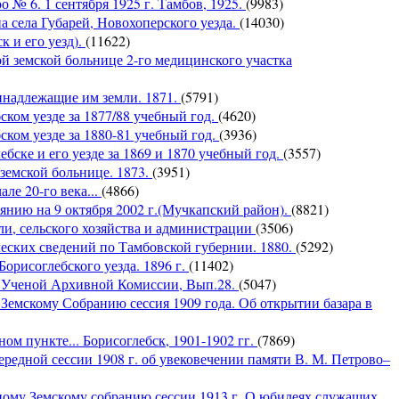
 № 6. 1 сентября 1925 г. Тамбов, 1925.
(9983)
 села Губарей, Новохоперского уезда.
(14030)
 и его уезд).
(11622)
земской больнице 2-го медицинского участка
надлежащие им земли. 1871.
(5791)
ком уезде за 1877/88 учебный год.
(4620)
ком уезде за 1880-81 учебный год.
(3936)
бске и его уезде за 1869 и 1870 учебный год.
(3557)
емской больнице. 1873.
(3951)
ле 20-го века...
(4866)
оянию на 9 октября 2002 г.(Мучкапский район).
(8821)
ли, сельского хозяйства и администрации
(3506)
ческих сведений по Тамбовской губернии. 1880.
(5292)
Борисоглебского уезда. 1896 г.
(11402)
й Ученой Архивной Комиссии, Вып.28.
(5047)
емскому Собранию сессия 1909 года. Об открытии базара в
м пункте... Борисоглебск, 1901-1902 гг.
(7869)
редной сессии 1908 г. об увековечении памяти В. М. Петрово–
ому Земскому собранию сессии 1913 г. О юбилеях служащих...