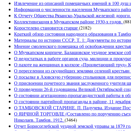
Извлечение из описаний помещичьих имений в 100 душ и
Информация о численности населения Мучкапского район
К Отчету Общества Рязанско-Уральской железной дороги
Коллективизация в Мучкапском районе 1930-х годов.
(88
Коростелево становится старше
(2182)
Краткий обзор состояния народного образования в Тамбо
Материалы по истории СССР. Т. 1: Документы по истории
Мнение смоленского помещика об освобождении крестьян
О Мучкапском кирпиче. Балашовское уездное земское собр
О недостатках в работе органов суда, милиции и прокура
О пахоте на женщинах в колхозе «Процветающий труд» Кул
О переселении из скуднейших землями селений крестьян в
О посылке в Азовскую губернию стольников для переписк
О присвоении почетного звания заслуженного учител
О проведении 26-й годовщины Великой Октябрьской соц
О состоянии агитационно-пропагандистской работы в обла
О состоянии партийной пропаганды в районе, 11 декабря
О ТАМБОВСКОЙ СТАРИНЕ. П. Падучева. Издание Посто
О ЯИЧНОЙ ТОРГОВЛЕ (Составлено по поручению съезда а
Николаев. Тамбов. 1912.
(3464)
Отчет Борисоглебской уездной земской управы за 1879 го