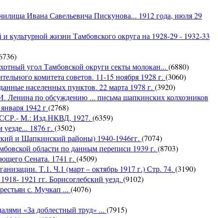
илища Ивана Савельевича Пискунова... 1912 года, июля 29
и культурной жизни Тамбовского округа на 1928-29 - 1932-33
6736)
ахотный угол Тамбовской округи секты молокан...
(6880)
ельного комитета советов. 11-15 ноября 1928 г.
(3060)
данные населенных пунктов. 22 марта 1978 г.
(3920)
И. Ленина по обсуждению ... письма шапкинских колхозников
 января 1942 г
(2768)
 ССР.- М.: Изд.НКВД, 1927.
(6359)
уезде... 1876 г.
(3502)
ский и Шапкинский районы) 1940-1946гг.
(7074)
мбовской области по данным переписи 1939 г.
(8703)
ющего Сената. 1741 г.
(4509)
низации. Т.1. Ч.1 (март – октябрь 1917 г.) Стр. 74.
(3190)
918- 1921 гг. Борисоглебский уезд.
(9102)
естьян с. Мучкап ...
(4076)
лями «За доблестный труд» ...
(7915)