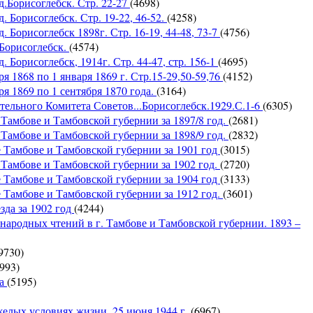
д.Борисоглебск. Стр. 22-27
(4698)
. Борисоглебск. Стр. 19-22, 46-52.
(4258)
. Борисоглебск 1898г. Стр. 16-19, 44-48, 73-7
(4756)
 Борисоглебск.
(4574)
 Борисоглебск, 1914г. Стр. 44-47, стр. 156-1
(4695)
я 1868 по 1 января 1869 г. Стр.15-29,50-59,76
(4152)
я 1869 по 1 сентября 1870 года.
(3164)
ьного Комитета Советов...Борисоглебск.1929.С.1-6
(6305)
 Тамбове и Тамбовской губернии за 1897/8 год.
(2681)
 Тамбове и Тамбовской губернии за 1898/9 год.
(2832)
 Тамбове и Тамбовской губернии за 1901 год
(3015)
 Тамбове и Тамбовской губернии за 1902 год.
(2720)
 Тамбове и Тамбовской губернии за 1904 год
(3133)
 Тамбове и Тамбовской губернии за 1912 год.
(3601)
зда за 1902 год
(4244)
 народных чтений в г. Тамбове и Тамбовской губернии. 1893 –
9730)
993)
на
(5195)
желых условиях жизни. 25 июня 1944 г.
(6967)