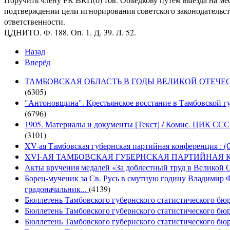
подтверждении цели игнорирования советского законодательст
ответственности.
ЦДНИТО. Ф. 188. Оп. 1. Д. 39. Л. 52.
Назад
Вперёд
ТАМБОВСКАЯ ОБЛАСТЬ В ГОДЫ ВЕЛИКОЙ ОТЕЧЕСТВЕН
(6305)
"Антоновщина". Крестьянское восстание в Тамбовской гу
(6796)
1905. Материалы и документы [Текст] / Комис. ЦИК СССР 
(3101)
XV-ая Тамбовская губернская партийная конференция : (
XVI-АЯ ТАМБОВСКАЯ ГУБЕРНСКАЯ ПАРТИЙНАЯ КОНФ
Акты вручения медалей «За доблестный труд в Великой От
Борец-мученик за Св. Русь в смутную годину Владимир 
градоначальник...
(4139)
Бюллетень Тамбовского губернского статистического бюро
Бюллетень Тамбовского губернского статистического бюро
Бюллетень Тамбовского губернского статистического бюр