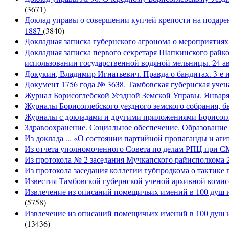
(3671)
Доклад управы о совершении купчей крепости на подарен
1887
(3840)
Докладная записка губернского агронома о мероприятия
Докладная записка первого секретаря Шапкинского райк
использовании государственной водяной мельницы. 24 ав
Докукин, Владимир Игнатьевич. Правда о бандитах. 3-е и
Документ 1756 года № 3638. Тамбовская губернская учена
Журнал Борисоглебской Уездной Земской Управы. Января 
Журналы Борисоглебского уездного земского собрания, бы
Журналы с докладами и другими приложениями Борисогле
Здравоохранение. Социальное обеспечение. Образование 
Из доклада ... «О состоянии партийной пропаганды и агит
Из отчета уполномоченного Совета по делам РПЦ при С
Из протокола № 2 заседания Мучкапского райисполкома 2
Из протокола заседания коллегии губпродкома о тактике 
Известия Тамбовской губернской ученой архивной комисс
Извлечение из описаний помещичьих имений в 100 душ и 
(5758)
Извлечение из описаний помещичьих имений в 100 душ и
(13436)