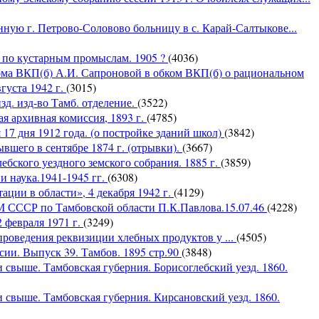
ную г. Петрово-Соловово больницу в с. Карай-Салтыкове...
х по кустарным промыслам. 1905 ?
(4036)
ома ВКП(б) А.И. Сапроновой в обком ВКП(б) о рациональном
густа 1942 г.
(3015)
зд. изд-во Тамб. отделение.
(3522)
я архивная комиссия, 1893 г.
(4785)
17 дня 1912 года. (о постройке зданий школ)
(3842)
вшего в сентябре 1874 г. (отрывки).
(3667)
бского уездного земского собрания. 1885 г.
(3859)
и наука.1941-1945 гг.
(6308)
ации в области», 4 декабря 1942 г.
(4129)
М СССР по Тамбовской области П.К.Павлова.15.07.46
(4228)
 февраля 1971 г.
(3249)
проведения реквизиции хлебных продуктов у ...
(4505)
ии. Выпуск 39. Тамбов. 1895 стр.90
(3848)
свыше. Тамбовская губерния. Борисоглебский уезд. 1860.
 свыше. Тамбовская губерния. Кирсановский уезд. 1860.