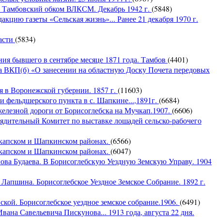
в Тамбовский обком ВЛКСМ. Декабрь 1942 г.
(5848)
кцию газеты «Сельская жизнь»... Ранее 21 декабря 1970 г.
ласти
(5834)
ния бывшего в сентябре месяце 1871 года. Тамбов
(4401)
а ВКП(б) «О занесении на областную Доску Почета передовых
я в Воронежской губернии. 1857 г.
(11603)
и фельдшерского пункта в с. Шапкине...,1891г.
(6684)
елезной дороги от Борисоглебска на Мучкап.1907.
(6606)
рядительный Комитет по выставке лошадей сельско-рабочего
чкапском и Шапкинском районах.
(6566)
чкапском и Шапкинском районах.
(6047)
ва Будаева. В Борисоглебскую Уездную Земскую Управу. 1904
Лапшина. Борисоглебское Уездное Земское Собрание. 1892 г.
ой. Борисоглебское уездное земское собрание.1906.
(6491)
ана Савельевича Пискунова... 1913 года, августа 22 дня.