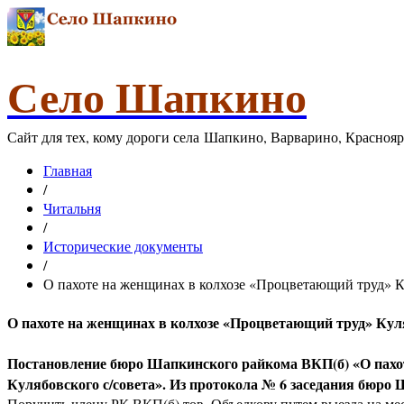
Село Шапкино
Сайт для тех, кому дороги села Шапкино, Варварино, Красноя
Главная
/
Читальня
/
Исторические документы
/
О пахоте на женщинах в колхозе «Процветающий труд» Кул
О пахоте на женщинах в колхозе «Процветающий труд» Куляб
Постановление бюро Шапкинского райкома ВКП(б) «О пахо
Кулябовского с/совета». Из протокола № 6 заседания бюро 
Поручить члену РК ВКП(б) тов. Объедкову путем выезда на ме