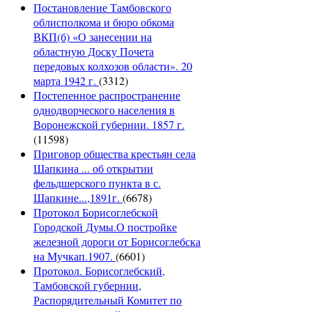
Постановление Тамбовского
облисполкома и бюро обкома
ВКП(б) «О занесении на
областную Доску Почета
передовых колхозов области». 20
марта 1942 г.
(3312)
Постепенное распространение
однодворческого населения в
Воронежской губернии. 1857 г.
(11598)
Приговор общества крестьян села
Шапкина ... об открытии
фельдшерского пункта в с.
Шапкине...,1891г.
(6678)
Протокол Борисоглебской
Городской Думы.О постройке
железной дороги от Борисоглебска
на Мучкап.1907.
(6601)
Протокол. Борисоглебский,
Тамбовской губернии,
Распорядительный Комитет по