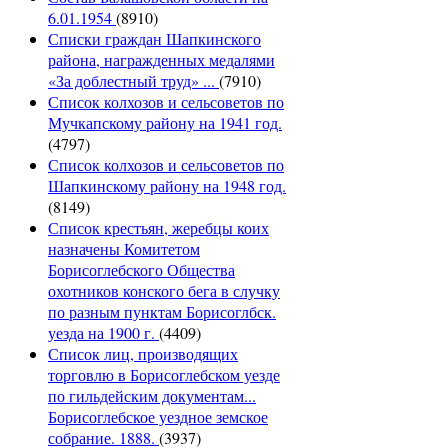
6.01.1954
(8910)
Списки граждан Шапкинского
района, награжденных медалями
«За доблестный труд» ...
(7910)
Список колхозов и сельсоветов по
Мучкапскому району на 1941 год.
(4797)
Список колхозов и сельсоветов по
Шапкинскому району на 1948 год.
(8149)
Список крестьян, жеребцы коих
назначены Комитетом
Борисоглебского Общества
охотников конского бега в случку
по разным пунктам Борисоглбск.
уезда на 1900 г.
(4409)
Список лиц, производящих
торговлю в Борисоглебском уезде
по гильдейским документам...
Борисоглебское уездное земское
собрание. 1888.
(3937)