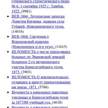
губернского статистического бюро
№ 6. 1 сентября 1925 г. Тамбов,
1925.
(9981)
ВЕВ,1866. Летописные записки
Дометия Наумова, диакона села
Губарей, Новохоперского уезда.
(14016)
ВЕВ,1866. Сведения о
Воронежской епархии
(Новохоперск и его уезд).
(11615)
ВЕДОМОСТЬ о числе приходящих
больных по Уваровской земской
больнице 2-го медицинского
участка Борисоглебского уезда.
1873.
(3903)
ВЕДОМОСТЬ О землевладельцах,
отдавших в аренду принадлежащие
им земли. 1871.
(5786)
Ведомость о начальных народных
училищах в Борисоглебском уезде
за 1877/88 учебный год.
(4618)
Ведомость о начальных народных