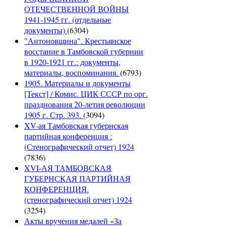
ОТЕЧЕСТВЕННОЙ ВОЙНЫ
1941-1945 гг. (отдельные
документы)
(6304)
"Антоновщина". Крестьянское
восстание в Тамбовской губернии
в 1920-1921 гг.: документы,
материалы, воспоминания.
(6793)
1905. Материалы и документы
[Текст] / Комис. ЦИК СССР по орг.
празднования 20-летия революции
1905 г. Стр. 393.
(3094)
XV-ая Тамбовская губернская
партийная конференция :
(Стенографический отчет) 1924
(7836)
XVI-АЯ ТАМБОВСКАЯ
ГУБЕРНСКАЯ ПАРТИЙНАЯ
КОНФЕРЕНЦИЯ.
(стенографический отчет) 1924
(3254)
Акты вручения медалей «За