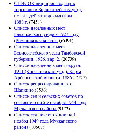
СПИСОК лиц, производящих
торговлю в Борисоглебском уезде
по гильдейским документам...,
1888 г.
(7451)
Список населенных мест
Балашовского уезда к 1927 году
(Романовская волость)
(6491)
Список населенных мест
Борисоглебского уезда Тамбовской
губернии. 1926. вар. 2.
(26739)
Список населенных мест округа,
1911 (Кирсановский уезд). Карта
Арбеньевской волости, 1886.
(7577)
Список репрессированных с.
Шапкино
(8536)
Список сел и сельских советов по
состоянию на 5-е октября 1944 года
Мучкапского района
(9172)
Список сел по состоянию на 1
ноября 1949 года Мучкапского
района
(10608)