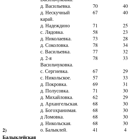
д. Васильевка.
70
40
д. Нескучный
67
40
карай.
д. Надеждино
71
25
с. Лядовка.
58
23
д. Николаевка.
73
28
д. Соколовка.
78
34
с. Васильевка.
77
32
д. 2-я
78
33
Васильчуковка.
с. Сергиевка.
67
29
с. Никольское.
57
33
д. Покровка.
69
31
д. Полусовка.
71
30
д. Михайловка.
62
29
д. Архангельская.
68
30
д. Богохранимая.
68
30
д Ломовка.
68
30
д. Никольская.
68
30
2)
о. Балыклей.
41
4
Балыклейская