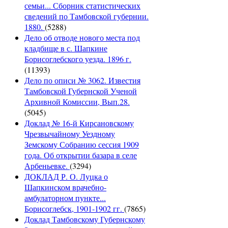
семьи... Сборник статистических
сведений по Тамбовской губернии.
1880.
(5288)
Дело об отводе нового места под
кладбище в с. Шапкине
Борисоглебского уезда. 1896 г.
(11393)
Дело по описи № 3062. Известия
Тамбовской Губернской Ученой
Архивной Комиссии, Вып.28.
(5045)
Доклад № 16-й Кирсановскому
Чрезвычайному Уездному
Земскому Собранию сессия 1909
года. Об открытии базара в селе
Арбеньевке.
(3294)
ДОКЛАД Р. О. Луцка о
Шапкинском врачебно-
амбулаторном пункте...
Борисоглебск, 1901-1902 гг.
(7865)
Доклад Тамбовскому Губернскому