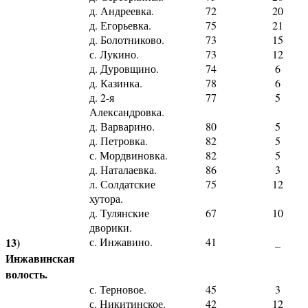
д. Андреевка.
72
20
д. Егорьевка.
75
21
д. Болотниково.
73
15
с. Лукино.
73
12
д. Дуровщино.
74
6
д. Казинка.
78
6
д. 2-я
77
5
Александровка.
д. Варварино.
80
5
д. Петровка.
82
5
с. Мордвиновка.
82
5
д. Наталаевка.
86
3
л. Солдатские
75
12
хутора.
д. Тулянские
67
10
дворики.
13)
с. Инжавино.
41
_
Инжавинская
волость.
с. Терновое.
45
3
с. Никитинское.
42
12