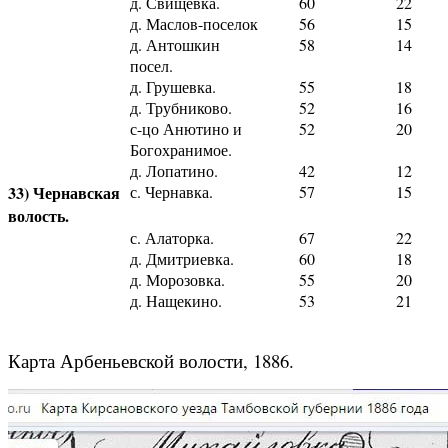
д. Свищевка.
60
22
д. Маслов-поселок
56
15
д. Антошкин
58
14
посел.
д. Грушевка.
55
18
д. Трубниково.
52
16
с-цо Анютино и
52
20
Богохранимое.
д. Лопатино.
42
12
33) Чернавская
с. Чернавка.
57
15
волость.
с. Алаторка.
67
22
д. Дмитриевка.
60
18
д. Морозовка.
55
20
д. Нащекино.
53
21
Карта Арбеньевской волости, 1886.