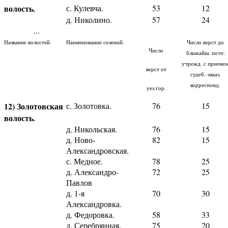
волость.
с. Кулевча.
53
12
д. Николино.
57
24
...
Название волостей.
Наименование селений.
Число верст до
Число
ближайш. почт.
учрежд. с приемо
верст от
судеб.-заказ.
корреспонд.
уез.гор.
12) Золотовская
с. Золотовка.
76
15
волость.
д. Никольская.
76
15
д. Ново-
82
15
Александровская.
с. Медное.
78
25
д. Александро-
72
25
Павлов
д. 1-я
70
30
Александровка.
д. Федоровка.
58
33
д. Серебрянная.
75
20