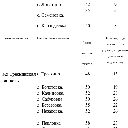
с. Лопатино
42
9
35
5
с. Семеновка.
с. Карандеевка.
50
8
...
Название волостей.
Наименование селений.
Число верст до
Число
ближайш. почт.
учрежд. с приемо
верст от
судеб.-заказ.
корреспонд.
уез.гор.
32) Трескинская
с. Трескино.
48
15
волость.
д. Болотовка.
50
19
д. Калиновка.
52
28
д. Сабуровка.
50
26
д. Березовка.
55
22
д. Назаровка.
52
26
д. Павловка.
58
23