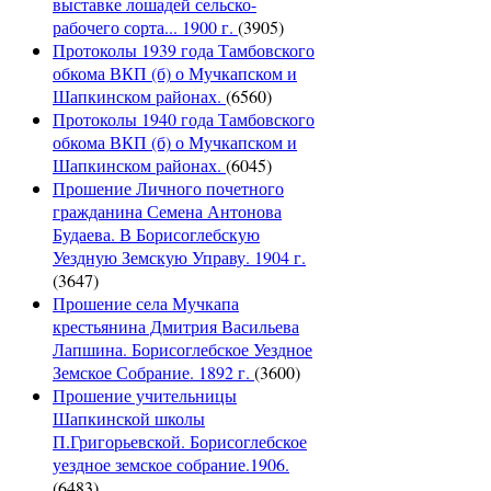
выставке лошадей сельско-
рабочего сорта... 1900 г.
(3905)
Протоколы 1939 года Тамбовского
обкома ВКП (б) о Мучкапском и
Шапкинском районах.
(6560)
Протоколы 1940 года Тамбовского
обкома ВКП (б) о Мучкапском и
Шапкинском районах.
(6045)
Прошение Личного почетного
гражданина Семена Антонова
Будаева. В Борисоглебскую
Уездную Земскую Управу. 1904 г.
(3647)
Прошение села Мучкапа
крестьянина Дмитрия Васильева
Лапшина. Борисоглебское Уездное
Земское Собрание. 1892 г.
(3600)
Прошение учительницы
Шапкинской школы
П.Григорьевской. Борисоглебское
уездное земское собрание.1906.
(6483)