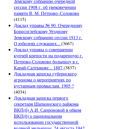
Земскому собранию очередной
сессии 1908 г. об увековечении
памяти В. М. Петрово–Соловово
(4115)
Доклад управы № 90. Очередному
Борисоглебскому Уездному
Земскому собранию сессии 1913 г.
О юбилеях служащих...
(3667)
Доклад управы о совершении
купчей крепости на подаренную г.
Петрово-Соловово больницу в с.
Карай-Салтыкове... 1887
(3837)
Докладная записка губернского
агронома о мероприятиях по
кустарным промыслам. 1905 ?
(4034)
Докладная записка первого
секретаря Шапкинского райкома
ВКП(б) А.И. Сапроновой в обком
ВКП(б) о рациональном
использовании государственной
водяной мельницы. 24 августа 1942