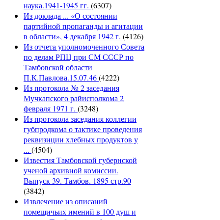
наука.1941-1945 гг.
(6307)
Из доклада ... «О состоянии
партийной пропаганды и агитации
в области», 4 декабря 1942 г.
(4126)
Из отчета уполномоченного Совета
по делам РПЦ при СМ СССР по
Тамбовской области
П.К.Павлова.15.07.46
(4222)
Из протокола № 2 заседания
Мучкапского райисполкома 2
февраля 1971 г.
(3248)
Из протокола заседания коллегии
губпродкома о тактике проведения
реквизиции хлебных продуктов у
...
(4504)
Известия Тамбовской губернской
ученой архивной комиссии.
Выпуск 39. Тамбов. 1895 стр.90
(3842)
Извлечение из описаний
помещичьих имений в 100 душ и