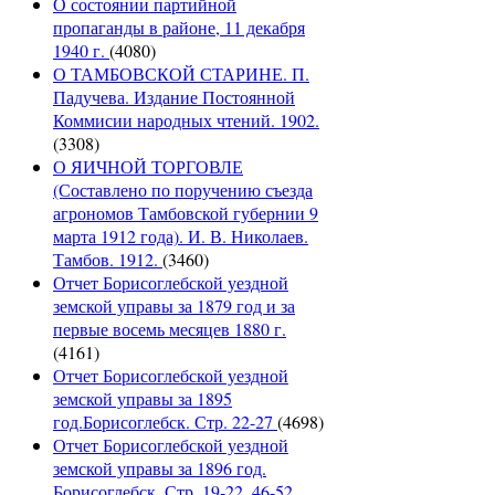
О состоянии партийной
пропаганды в районе, 11 декабря
1940 г.
(4080)
О ТАМБОВСКОЙ СТАРИНЕ. П.
Падучева. Издание Постоянной
Коммисии народных чтений. 1902.
(3308)
О ЯИЧНОЙ ТОРГОВЛЕ
(Составлено по поручению съезда
агрономов Тамбовской губернии 9
марта 1912 года). И. В. Николаев.
Тамбов. 1912.
(3460)
Отчет Борисоглебской уездной
земской управы за 1879 год и за
первые восемь месяцев 1880 г.
(4161)
Отчет Борисоглебской уездной
земской управы за 1895
год.Борисоглебск. Стр. 22-27
(4698)
Отчет Борисоглебской уездной
земской управы за 1896 год.
Борисоглебск. Стр. 19-22, 46-52.