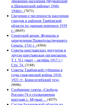
движении населения (Мучкапский
и Шапкинский районы) 1940-
1946гг.
(7073)
Сведения о численности населения
городов и районов Тамбовской
области по данным переписи 1939
г.
(8695)
Сенатский архив. Журналы и
определения Правительствующего
Сената. 1741 г.
(4504)
Советы крестьянских депутатов и
другие крестьянские организации.
Т.1. Ч.1 (март – октябрь 1917 г.)
Стр. 74.
(3188)
Советы Тамбовской губернии в
годы гражданской войны 1918-
1921 гг. Борисоглебский уезд.
(9096)
Сообщение газеты «Свобода
России»74 о столкновении
крестьян с. Мучкап ...
(4075)
Состав Балашовской области на