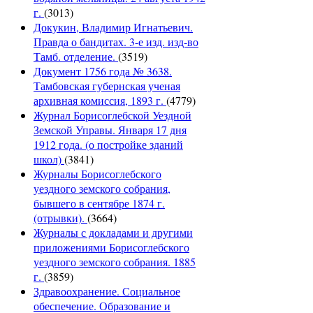
г.
(3013)
Докукин, Владимир Игнатьевич.
Правда о бандитах. 3-е изд. изд-во
Тамб. отделение.
(3519)
Документ 1756 года № 3638.
Тамбовская губернская ученая
архивная комиссия, 1893 г.
(4779)
Журнал Борисоглебской Уездной
Земской Управы. Января 17 дня
1912 года. (о постройке зданий
школ)
(3841)
Журналы Борисоглебского
уездного земского собрания,
бывшего в сентябре 1874 г.
(отрывки).
(3664)
Журналы с докладами и другими
приложениями Борисоглебского
уездного земского собрания. 1885
г.
(3859)
Здравоохранение. Социальное
обеспечение. Образование и