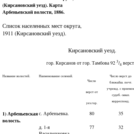
(Кирсановский уезд). Карта
Арбеньевской волости, 1886.
Список населенных мест округа,
1911 (Кирсановский уезд).
Кирсановский уезд.
3
гор. Кирсанов от гор. Тамбова 92
/
верст
4
Название волостей.
Наименование селений.
Число верст до
Число
ближайш. почт.
учрежд. с приемо
верст от
судеб.-заказ.
корреспонд.
уез.гор.
1) Арбеньевская
с. Арбеньевка.
80
35
волость.
д. 1-я
77
32
Васильчуковка.