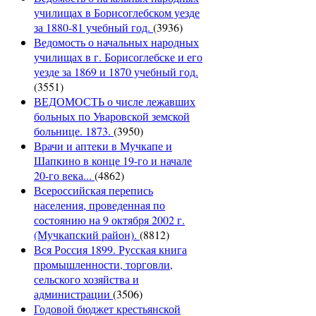
училищах в Борисоглебском уезде
за 1880-81 учебный год.
(3936)
Ведомость о начальных народных
училищах в г. Борисоглебске и его
уезде за 1869 и 1870 учебный год.
(3551)
ВЕДОМОСТЬ о числе лежавших
больных по Уваровской земской
больнице. 1873.
(3950)
Врачи и аптеки в Мучкапе и
Шапкино в конце 19-го и начале
20-го века...
(4862)
Всероссийская перепись
населения, проведенная по
состоянию на 9 октября 2002 г.
(Мучкапский район).
(8812)
Вся Россия 1899. Русская книга
промышленности, торговли,
сельского хозяйства и
администрации
(3506)
Годовой бюджет крестьянской