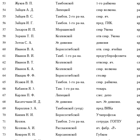
53
Жуков В. П.
Тамбовской
1-го райкома
к
54
Зайцев А. Д.
Липецкой
секр волкома.
р
55
Зайцев В. С.
Тамбов, 2-го ра-на.
секр. яч.
р
56
Зайцев И. Г.
Тамбов. 1-го ра-на.
пред. ГИК.
к
57
Захаров И. П.
Моршанской
секр Укома
к
58
Зоркин Т. П.
Козловской
отв секр. Укома
с
59
Зотов С. А.
№ дивизии
дивизия
к
60
Иванов В. А.
Борисоглебской
отв. секр. ячейки
р
61
Иванов В. И.
Тамб. 1-го ра-на.
предгубпрофсовета
к
62
Иванов В. Т.
Козловской
отвсекр. яч.
с
63
Иванов К. А.
Козловской
секр. волкома
к
64
Ивацик Ф. Ф.
Борисоглебской
столяр
р
65
Исаков И. В.
Тамбов. 1-го ра-на.
секр. райкома.
р
66
Кабанов Я. 3.
Там. 1-го ра-на.
токарь
р
67
Карлин П. Ф.
Липецкой
слес. депо
р
68
Касаточкин И. Д.
№ дивизии
нач. № дивизии.
к
69
Кириллов 3. А.
Тамбовской (уезд)
пред ВИКа
к
70
Князев Н. И.
Борисоглебской
Учкпрофсож
к
71
Козлов.
Тамбов. 2-го ра-на.
сотрудн. ГОГПУ
р
72
Козлова А. И.
Рассказовской
яч. фабр. «Р»
р
73
Кокорев Н. Н.
Кирсановской
Губком
и