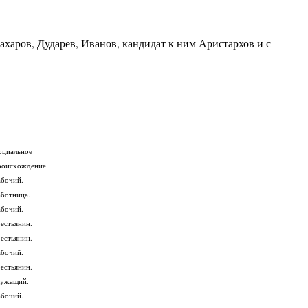
ахаров, Дударев, Иванов, кандидат к ним Аристархов и с
оциальное
роисхождение.
абочий.
аботница.
абочий.
рестьянин.
рестьянин.
абочий.
рестьянин.
лужащий.
абочий.