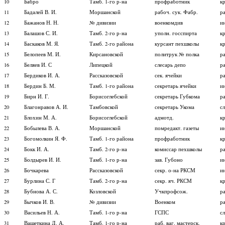
10
Бабро
Тамб. 1-го р-на
профработник
к
11
Бадалей В. И.
Моршанской
рабоч. сук. Фабр.
р
12
Бажанов Н. Н.
№ дивизии
военкомдив
и
13
Балашов С. И.
Тамб. 2-го р-на
уполн. госспирта
к
14
Баскаков М. Я.
Тамб. 2-го района
курсант пехшколы
к
15
Белопеев М. И.
Кирсановской
политрук № полка
р
16
Беляев И. С
Липецкой
слесарь депо
р
17
Бердиков И. А.
Рассказовской
сек. ячейки
р
18
Бердин Б. М.
Тамб. 1-го района
секретарь ячейки
и
19
Бирн И. Г.
Борисоглебской
секретарь Губкома
р
20
Благонравов А. И.
Тамбовской
секретарь Укома
с
21
Блохин М. А.
Борисоглебской
адмотд.
к
22
Бобылева В. А.
Моршанской
помредакт. газеты
и
23
Богомолкин Я. Ф.
Тамб. 1-го района
профработник
к
24
Бокк И. А.
Тамб. 2-го р-на
комиссар пехшколы
р
25
Болдырев И. И.
Тамб. 1-го р-на
зав. Губоно
и
26
Бочкарева
Рассказовской
секр. о-на РКСМ
и
27
Бурлина С. Г
Тамб. 2-го р-на
секр. яч. РКСМ
к
28
Бубнова А. С.
Козловской
Учкпрофсож.
р
29
Бычков И. В.
№ дивизии
Военком
р
30
Васильев Н. А.
Тамб. 1-го р-на
ГСПС
с
31
Вашеткина Д. А.
Тамб. 1-го р-на
раб. ваг. мастерск.
кр