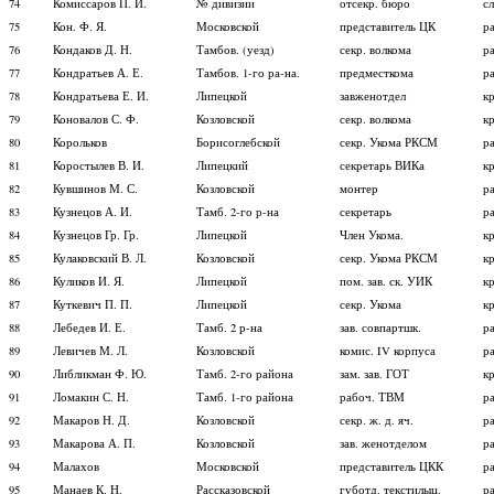
74
Комиссаров П. И.
№ дивизии
отсекр. бюро
с
75
Кон. Ф. Я.
Московской
представитель ЦК
р
76
Кондаков Д. Н.
Тамбов. (уезд)
секр. волкома
р
77
Кондратьев А. Е.
Тамбов. 1-го ра-на.
предместкома
р
78
Кондратьева Е. И.
Липецкой
завженотдел
кр
79
Коновалов С. Ф.
Козловской
секр. волкома
к
80
Корольков
Борисоглебской
секр. Укома РКСМ
р
81
Коростылев В. И.
Липецкий
секретарь ВИКа
к
82
Кувшинов М. С.
Козловской
монтер
р
83
Кузнецов А. И.
Тамб. 2-го р-на
секретарь
р
84
Кузнецов Гр. Гр.
Липецкой
Член Укома.
к
85
Кулаковский В. Л.
Козловской
секр. Укома РКСМ
к
86
Куликов И. Я.
Липецкой
пом. зав. ск. УИК
к
87
Куткевич П. П.
Липецкой
секр. Укома
к
88
Лебедев И. Е.
Тамб. 2 р-на
зав. совпартшк.
р
89
Левичев М. Л.
Козловской
комис. IV корпуса
р
90
Либликман Ф. Ю.
Тамб. 2-го района
зам. зав. ГОТ
к
91
Ломакин С. Н.
Тамб. 1-го района
рабоч. ТВМ
р
92
Макаров Н. Д.
Козловской
секр. ж. д. яч.
р
93
Макарова А. П.
Козловской
зав. женотделом
р
94
Малахов
Московской
представитель ЦКК
р
95
Манаев К. Н.
Рассказовской
губотд. текстилыц.
р