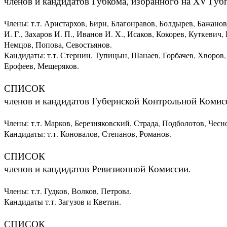
членов и кандидатов Губкома, избранного на XV Губ
Члены: т.т. Аристархов, Бирн, Благонравов, Болдырев, Бажанов
И. Г., Захаров И. П., Иванов И. X., Исаков, Кокорев, Куткеви
Немцов, Попова, Севостьянов.
Кандидаты: т.т. Стернин, Тупицын, Шанаев, Горбачев, Хворов
Ерофеев, Мещеряков.
СПИСОК
членов и кандидатов Губернской Контрольной Комис
Члены: т.т. Марков, Березняковский, Страда, Подболотов, Чесн
Кандидаты: т.т. Коновалов, Степанов, Романов.
СПИСОК
членов и кандидатов Ревизионной Комиссии.
Члены: т.т. Гудков, Волков, Петрова.
Кандидаты т.т. Загузов и Кветин.
СПИСОК