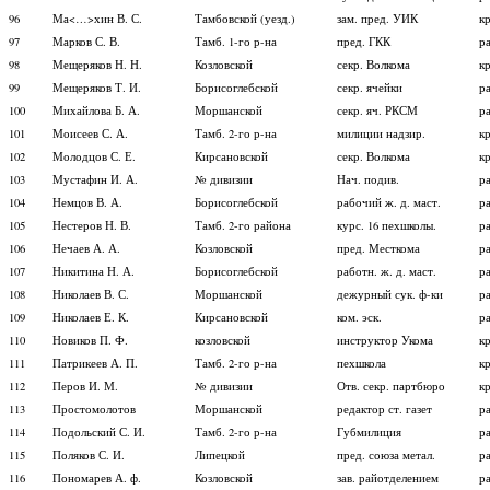
96
Ма<…>хин В. С.
Тамбовской (уезд.)
зам. пред. УИК
к
97
Марков С. В.
Тамб. 1-го р-на
пред. ГКК
р
98
Мещеряков Н. Н.
Козловской
секр. Волкома
к
99
Мещеряков Т. И.
Борисоглебской
секр. ячейки
р
100
Михайлова Б. А.
Моршанской
секр. яч. РКСМ
р
101
Моисеев С. А.
Тамб. 2-го р-на
милиции надзир.
к
102
Молодцов С. Е.
Кирсановской
секр. Волкома
к
103
Мустафин И. А.
№ дивизии
Нач. подив.
р
104
Немцов В. А.
Борисоглебской
рабочий ж. д. маст.
р
105
Нестеров Н. В.
Тамб. 2-го района
курс. 16 пехшколы.
р
106
Нечаев А. А.
Козловской
пред. Месткома
р
107
Никитина Н. А.
Борисоглебской
работн. ж. д. маст.
р
108
Николаев В. С.
Моршанской
дежурный сук. ф-ки
р
109
Николаев Е. К.
Кирсановской
ком. эск.
р
110
Новиков П. Ф.
козловской
инструктор Укома
к
111
Патрикеев А. П.
Тамб. 2-го р-на
пехшкола
к
112
Перов И. М.
№ дивизии
Отв. секр. партбюро
к
113
Простомолотов
Моршанской
редактор ст. газет
р
114
Подольский С. И.
Тамб. 2-го р-на
Губмилиция
р
115
Поляков С. И.
Липецкой
пред. союза метал.
р
116
Пономарев А. ф.
Козловской
зав. райотделением
р