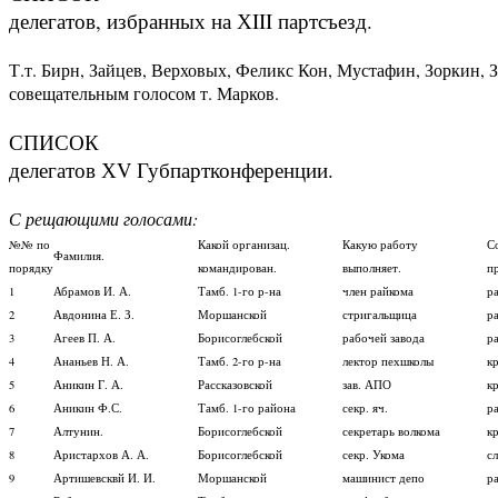
делегатов, избранных на ХIII партсъезд.
Т.т. Бирн, Зайцев, Верховых, Феликс Кон, Мустафин, Зоркин, З
совещательным голосом т. Марков.
СПИСОК
делегатов ХV Губпартконференции.
С рещающими голосами:
№№ по
Какой организац.
Какую работу
С
Фамилия.
порядку
командирован.
выполняет.
п
1
Абрамов И. А.
Тамб. 1-го р-на
член райкома
р
2
Авдонина Е. З.
Моршанской
стригальщица
р
3
Агеев П. А.
Борисоглебской
рабочей завода
р
4
Ананьев Н. А.
Тамб. 2-го р-на
лектор пехшколы
к
5
Аникин Г. А.
Рассказовской
зав. АПО
к
6
Аникин Ф.С.
Тамб. 1-го района
секр. яч.
р
7
Алтунин.
Борисоглебской
секретарь волкома
к
8
Аристархов А. А.
Борисоглебской
секр. Укома
с
9
Артишевсквй И. И.
Моршанской
машинист депо
р