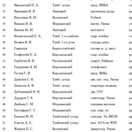
32
Введенский П. А.
Тамб. (уезд)
пред. ВИКА
с
33
Веренкин И. В.
Липецкой
инспектор труда
р
34
Верховых В. М.
Козловской
Губком
к
35
Викман В. И.
Моршанской
инстр. Укома
с
36
Внуков М. М.
Липецкой
моторист
р
37
Вознесенский Е. А.
Тамб. 1-го района
секр. ячейки
с
38
Волков И. И
Тамб. 1-го р-на
слесарь депо
р
39
Гаврилов
Борисоглебской
столяр ж. д. маст.
р
40
Голфитейн Е. А.
Кирсановской
секр. ячейки
р
41
Горбачев В. В.
Рассказовской
секрет. Райкома
р
42
Гордиенко Д. М.
Кирсановской
телефонист
к
43
Гостев Г. И.
Кирсановской
пред. ВИКа
к
44
Данилов Г. И.
Тамб. (уезд)
зав. орг. отд. Укома
с
45
Денисов А. Ф.
Тамб. (уезд)
секретарь волкома
р
46
Дубовицкий Ф. Н.
Кирсановской
зав. УЗУ
к
47
Дударев Т. Б.
Кирсановской
ответсекр. Укома
р
48
Дыбкин С. М.
Моршанской
сцепщик вагонов
р
49
Евстафьев Г. Т.
Моршанской
отв. секр, яч.
к
50
Екимов М. И.
Тамбовской (уезд)
отксекр. Ук. РКСМ
к
51
Елагин А. Е.
Тамбовской (уезд)
ком. 107 б-на ЧОН
к
52
Жирков П. С.
Козловской
заворготд. Укома
к