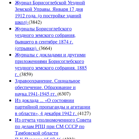
Журнал Борисоглебской Уездной
Земской Управы. Января 17 дня
1912 года. (о постройке зданий
школ)
(3842)
Журналы Борисоглебского
уездного земского собрания,
бывшего в сентябре 1874 г.
(отрывки).
(3664)
Журналы с докладами и другими
приложениями Борисоглебского
уездного земского собрания. 1885
г.
(3859)
Здравоохранение. Социальное
обеспечение. Образование и
наука.1941-1945 гг.
(6307)
Из доклада ... «О состоянии
партийной пропаганды и агитации
в области», 4 декабря 1942 г.
(4127)
Из отчета уполномоченного Совета
по делам РПЦ при СМ СССР по
Тамбовской области