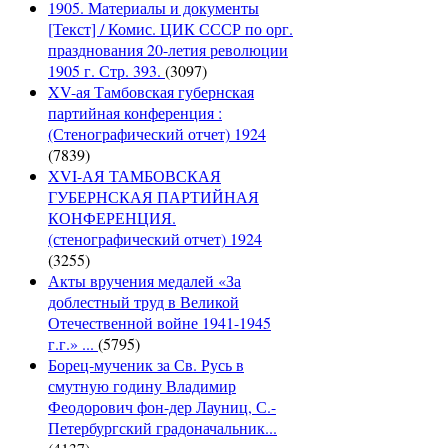
1905. Материалы и документы
[Текст] / Комис. ЦИК СССР по орг.
празднования 20-летия революции
1905 г. Стр. 393.
(3097)
XV-ая Тамбовская губернская
партийная конференция :
(Стенографический отчет) 1924
(7839)
XVI-АЯ ТАМБОВСКАЯ
ГУБЕРНСКАЯ ПАРТИЙНАЯ
КОНФЕРЕНЦИЯ.
(стенографический отчет) 1924
(3255)
Акты вручения медалей «За
доблестный труд в Великой
Отечественной войне 1941-1945
г.г.» ...
(5795)
Борец-мученик за Св. Русь в
смутную годину Владимир
Феодорович фон-дер Лауниц, С.-
Петербургский градоначальник...