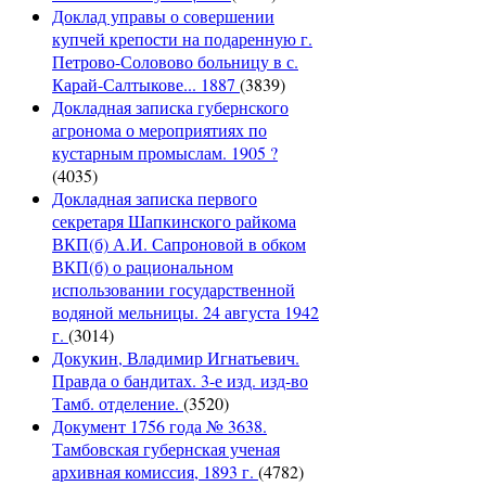
Доклад управы о совершении
купчей крепости на подаренную г.
Петрово-Соловово больницу в с.
Карай-Салтыкове... 1887
(3839)
Докладная записка губернского
агронома о мероприятиях по
кустарным промыслам. 1905 ?
(4035)
Докладная записка первого
секретаря Шапкинского райкома
ВКП(б) А.И. Сапроновой в обком
ВКП(б) о рациональном
использовании государственной
водяной мельницы. 24 августа 1942
г.
(3014)
Докукин, Владимир Игнатьевич.
Правда о бандитах. 3-е изд. изд-во
Тамб. отделение.
(3520)
Документ 1756 года № 3638.
Тамбовская губернская ученая
архивная комиссия, 1893 г.
(4782)