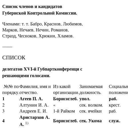
Список членов и кандидатов
Губернской Контрольной Комиссии.
Членами: т. т. Бабро, Краснов, Любимов,
Марков, Нечаев, Нечин, Романов,
Стразд, Чесноков, Хрюкин, Хламов.
-------
СПИСОК
делегатов XVI-й Губпартконференци с
решающими голосами.
№№ по
Фамилия, имя и
Из какой
Занимаемая
Социальн
порядку.
отчество.
организации.
должность.
положени
1
Агеев П. А.
Борисоглеб.
упол.
раб.
2
Алтунин И. А.
«
сек. волком.
крест.
3
Андреев Е. И.
1-й Райком
сек. ячейки
раб.
Аристархов А.
4
Борисоглеб.
сек. Укома
служ.
1)
А.