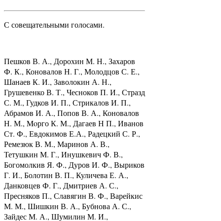
С совещательными голосами.
Пешков В. А., Дорохин М. Н., Захаров
Ф. К., Коновалов Н. Г., Молодцов С. Е.,
Шанаев К. И., Заволокин А. Н.,
Грушевенко В. Т., Чесноков П. И., Стразд
С. М., Гудков И. П., Стрикалов И. П.,
Абрамов И. А., Попов В. А., Коновалов
Н. М., Moрго К. М., Дагаев Н П., Иванов
Ст. Ф., Евдокимов Е.А., Радецкий С. Р.,
Ремезюк В. М., Маринов А. В.,
Тетушкин М. Г., Инушкевич Ф. В.,
Богомолкив Я. Ф., Дуров И. Ф., Выриков
Г. И., Болотин В. П., Куличева Е. А.,
Данковцев Ф. Г., Дмитриев А. С.,
Пресняков П., Славягин В. Ф., Варейкис
М. М., Шишкин В. А., Бубнова А. С.,
Зайдес М. А., Шумилин М. И.,