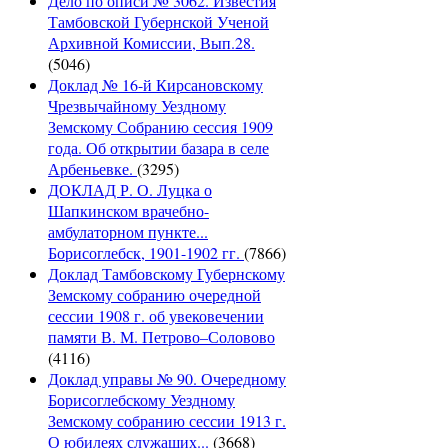
Дело по описи № 3062. Известия
Тамбовской Губернской Ученой
Архивной Комиссии, Вып.28.
(5046)
Доклад № 16-й Кирсановскому
Чрезвычайному Уездному
Земскому Собранию сессия 1909
года. Об открытии базара в селе
Арбеньевке.
(3295)
ДОКЛАД Р. О. Луцка о
Шапкинском врачебно-
амбулаторном пункте...
Борисоглебск, 1901-1902 гг.
(7866)
Доклад Тамбовскому Губернскому
Земскому собранию очередной
сессии 1908 г. об увековечении
памяти В. М. Петрово–Соловово
(4116)
Доклад управы № 90. Очередному
Борисоглебскому Уездному
Земскому собранию сессии 1913 г.
О юбилеях служащих...
(3668)