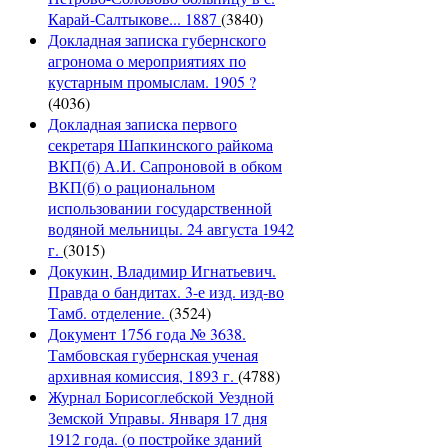
Карай-Салтыкове... 1887
(3840)
Докладная записка губернского
агронома о мероприятиях по
кустарным промыслам. 1905 ?
(4036)
Докладная записка первого
секретаря Шапкинского райкома
ВКП(б) А.И. Сапроновой в обком
ВКП(б) о рациональном
использовании государственной
водяной мельницы. 24 августа 1942
г.
(3015)
Докукин, Владимир Игнатьевич.
Правда о бандитах. 3-е изд. изд-во
Тамб. отделение.
(3524)
Документ 1756 года № 3638.
Тамбовская губернская ученая
архивная комиссия, 1893 г.
(4788)
Журнал Борисоглебской Уездной
Земской Управы. Января 17 дня
1912 года. (о постройке зданий