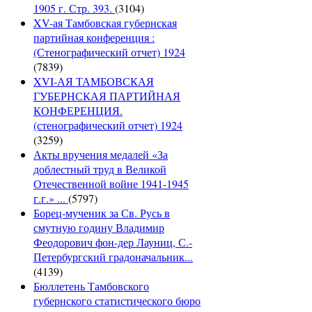
1905 г. Стр. 393.
(3104)
XV-ая Тамбовская губернская
партийная конференция :
(Стенографический отчет) 1924
(7839)
XVI-АЯ ТАМБОВСКАЯ
ГУБЕРНСКАЯ ПАРТИЙНАЯ
КОНФЕРЕНЦИЯ.
(стенографический отчет) 1924
(3259)
Акты вручения медалей «За
доблестный труд в Великой
Отечественной войне 1941-1945
г.г.» ...
(5797)
Борец-мученик за Св. Русь в
смутную годину Владимир
Феодорович фон-дер Лауниц, С.-
Петербургский градоначальник...
(4139)
Бюллетень Тамбовского
губернского статистического бюро