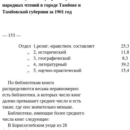
народных чтений в городе Тамбове и
Тамбовской губернии за 1901 год
— 153 —
Отдел 1,
религ.-нравствен. составляет
25,3
„ 2,
исторический
11,8
„ 3,
географический
8,3
„ 4,
литературный
39,2
„ 5,
научно-практический
15,4
По библиотекам книги
распределяются весьма неравномерно:
есть библиотеки, в которых число книг
далеко превышает среднее число и есть
такие, где оно значительно меньше.
Библиотеки, имеющие более среднего
числа книг следующие:
В Борисоглебском уезде из 28