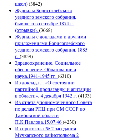
школ)
(3842)
Журналы Борисоглебского
уездного земского собрания,
бывшего в сентябре 1874 г.
(отрывки).
(3668)
Журналы с докладами и другими
приложениями Борисоглебского
уездного земского собрания. 1885
г.
(3859)
Здравоохранение. Социальное
обеспечение. Образование и
наука.1941-1945 гг.
(6310)
Из доклада ... «О состоянии
партийной пропаганды и агитации
в области», 4 декабря 1942 г.
(4133)
Из отчета уполномоченного Совета
по делам РПЦ при СМ СССР по
Тамбовской области
П.К.Павлова.15.07.46
(4230)
Из протокола № 2 заседания
Мучкапского райисполкома 2