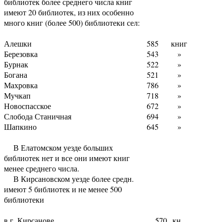
библиотек более среднего числа книг
имеют 20 библиотек, из них особенно
много книг (более 500) библиотеки сел:
Алешки
585
книг
Березовка
543
»
Бурнак
522
»
Богана
521
»
Махровка
786
»
Мучкап
718
»
Новоспасское
672
»
Слобода Станичная
694
»
Шапкино
645
»
В Елатомском уезде больших
библиотек нет и все они имеют книг
менее среднего числа.
В Кирсановском уезде более средн.
имеют 5 библиотек и не менее 500
библиотеки
в г. Кирсанове
570
кн.