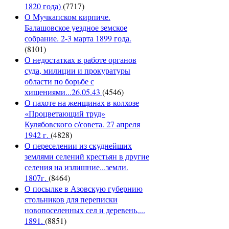
1820 года)
(7717)
О Мучкапском кирпиче.
Балашовское уездное земское
собрание. 2-3 марта 1899 года.
(8101)
О недостатках в работе органов
суда, милиции и прокуратуры
области по борьбе с
хищениями...26.05.43
(4546)
О пахоте на женщинах в колхозе
«Процветающий труд»
Кулябовского с/совета. 27 апреля
1942 г.
(4828)
О переселении из скуднейших
землями селений крестьян в другие
селения на излишние...земли.
1807г.
(8464)
О посылке в Азовскую губернию
стольников для переписки
новопоселенных сел и деревень,...
1891.
(8851)