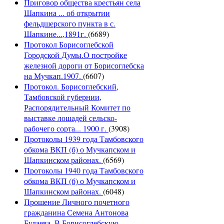
Приговор общества крестьян села
Шапкина ... об открытии
фельдшерского пункта в с.
Шапкине...,1891г.
(6689)
Протокол Борисоглебской
Городской Думы.О постройке
железной дороги от Борисоглебска
на Мучкап.1907.
(6607)
Протокол. Борисоглебский,
Тамбовской губернии,
Распорядительный Комитет по
выставке лошадей сельско-
рабочего сорта... 1900 г.
(3908)
Протоколы 1939 года Тамбовского
обкома ВКП (б) о Мучкапском и
Шапкинском районах.
(6569)
Протоколы 1940 года Тамбовского
обкома ВКП (б) о Мучкапском и
Шапкинском районах.
(6048)
Прошение Личного почетного
гражданина Семена Антонова
Будаева. В Борисоглебскую