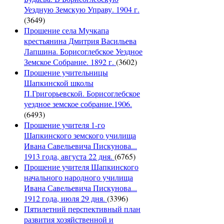
Уездную Земскую Управу. 1904 г.
(3649)
Прошение села Мучкапа
крестьянина Дмитрия Васильева
Лапшина. Борисоглебское Уездное
Земское Собрание. 1892 г.
(3602)
Прошение учительницы
Шапкинской школы
П.Григорьевской. Борисоглебское
уездное земское собрание.1906.
(6493)
Прошение учителя 1-го
Шапкинского земского училища
Ивана Савельевича Пискунова...
1913 года, августа 22 дня.
(6765)
Прошение учителя Шапкинского
начального народного училища
Ивана Савельевича Пискунова...
1912 года, июля 29 дня.
(3396)
Пятилетний перспективный план
развития хозяйственной и