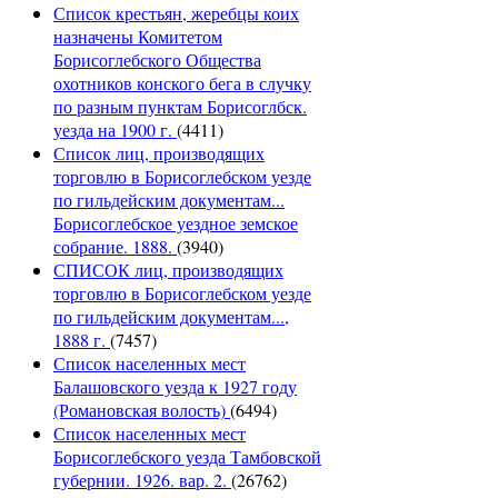
Список крестьян, жеребцы коих
назначены Комитетом
Борисоглебского Общества
охотников конского бега в случку
по разным пунктам Борисоглбск.
уезда на 1900 г.
(4411)
Список лиц, производящих
торговлю в Борисоглебском уезде
по гильдейским документам...
Борисоглебское уездное земское
собрание. 1888.
(3940)
СПИСОК лиц, производящих
торговлю в Борисоглебском уезде
по гильдейским документам...,
1888 г.
(7457)
Список населенных мест
Балашовского уезда к 1927 году
(Романовская волость)
(6494)
Список населенных мест
Борисоглебского уезда Тамбовской
губернии. 1926. вар. 2.
(26762)