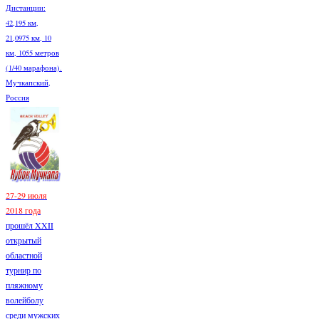
Дистанции:
42,195 км,
21,0975 км, 10
км, 1055 метров
(1/40 марафона).
Мучкапский,
Россия
27-29 июля
2018 года
прошёл XXII
открытый
областной
турнир по
пляжному
волейболу
среди мужских