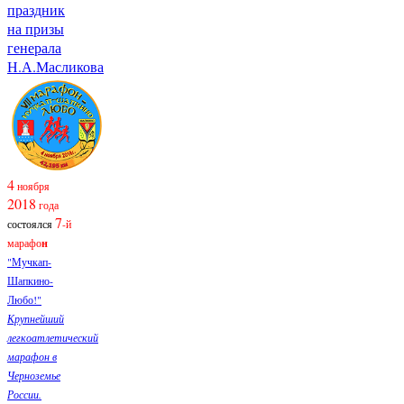
праздник
на призы
генерала
Н.А.Масликова
4
ноября
2018
года
7
состоялся
-й
марафо
н
"Мучкап-
Шапкино-
Любо!"
Крупнейший
легкоатлетический
марафон в
Черноземье
России.