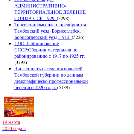
АДМИНИСТРАТИВНО-
ТЕРРИТОРИАЛЬНОЕ ДЕЛЕНИЕ
СОЮЗА ССР. 1929.
(3298)
Торгово-промышлен. предприятия.
Тамбовский уезд, Борисоглебск,
Борисоглебский уезд. 1912.
(5226)
ЦЧО. Районирование
СССР:Сборник материалов по
районированию с 1917 по 1925 гг.
(3792)
Численность населения волостей
Тамбовской губернии по данным
демографическо-профессиональной
переписи 1920 года.
(5139)
19 марта
2020 года
в