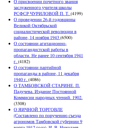
О присвоении почетного звания
заслуженного учителя школы
РСФСР ЧУРИЛОВОЙ П. Т.
(4199)
О проведении 26-й годовщины
Великой Октябрьской
социалистической революции в
районе, 14 ноября 1943
(6500)
О состоянии агитационно-
пропагандистской работы в
области. Не ранее 10 сентября 1941
г.
(4182)
О состоянии партийной
пропаганды в районе, 11 декабря
1940 г.
(4086)
О ТАМБОВСКОЙ СТАРИНЕ. П.
Падучева. Издание Постоянной
Коммисии народных чтений. 1902.
(3308)
О ЯИЧНОЙ ТОРГОВЛЕ
(Составлено по поручению съезда
агрономов Тамбовской губернии 9
марта 1912 года). И. В. Николаев.