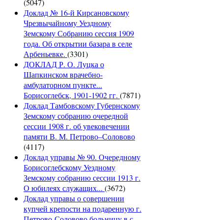
(5047)
Доклад № 16-й Кирсановскому
Чрезвычайному Уездному
Земскому Собранию сессия 1909
года. Об открытии базара в селе
Арбеньевке.
(3301)
ДОКЛАД Р. О. Луцка о
Шапкинском врачебно-
амбулаторном пункте...
Борисоглебск, 1901-1902 гг.
(7871)
Доклад Тамбовскому Губернскому
Земскому собранию очередной
сессии 1908 г. об увековечении
памяти В. М. Петрово–Соловово
(4117)
Доклад управы № 90. Очередному
Борисоглебскому Уездному
Земскому собранию сессии 1913 г.
О юбилеях служащих...
(3672)
Доклад управы о совершении
купчей крепости на подаренную г.
Петрово-Соловово больницу в с.