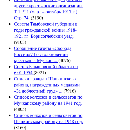
другие крестьянские организации.
Т.1. Ч.1 (март – октябрь 1917 г.)
Стр. 74.
(3190)
Советы Тамбовской губернии в
годы гражданской войны 1918-
1921 гг. Борисоглебский уезд.
(9103)
Сообщение газеты «Свобода
России»74 о столкновении
крестьян с. Мучкап ...
(4076)
Состав Балашовской области на
6.01.1954
(8921)
Списки граждан Шапкинского
района, награжденных медалями
«За доблестный труд» ...
(7916)
Список колхозов и сельсоветов по
Мучкапскому району на 1941 год.
(4805)
Список колхозов и сельсоветов по
Шапкинскому району на 1948 год.
(8160)