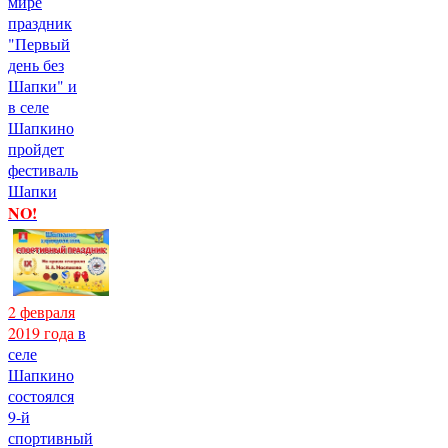
мире
праздник
"Первый
день без
Шапки" и
в селе
Шапкино
пройдет
фестиваль
Шапки
NO!
2 февраля
2019 года
в
селе
Шапкино
состоялся
9-й
спортивный