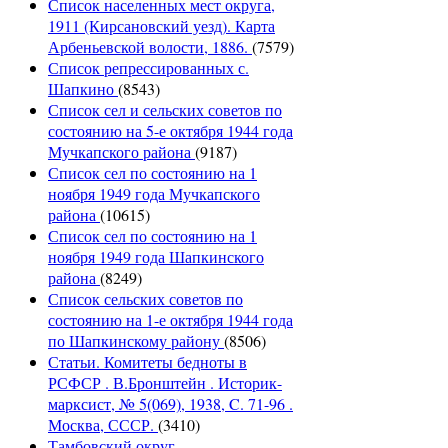
Список населенных мест округа,
1911 (Кирсановский уезд). Карта
Арбеньевской волости, 1886.
(7579)
Список репрессированных с.
Шапкино
(8543)
Список сел и сельских советов по
состоянию на 5-е октября 1944 года
Мучкапского района
(9187)
Список сел по состоянию на 1
ноября 1949 года Мучкапского
района
(10615)
Список сел по состоянию на 1
ноября 1949 года Шапкинского
района
(8249)
Список сельских советов по
состоянию на 1-е октября 1944 года
по Шапкинскому району
(8506)
Статьи. Комитеты бедноты в
РСФСР . В.Бронштейн . Историк-
марксист, № 5(069), 1938, C. 71-96 .
Москва, СССР.
(3410)
Тамбовский округ.