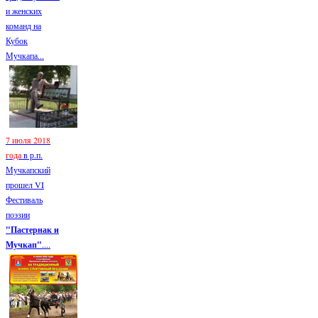
и женских
команд на
Кубок
Мучкапа...
7 июля 2018
года
в р.п.
Мучкапский
прошел VI
Фестиваль
поэзии
"Пастернак и
Мучкап"
....