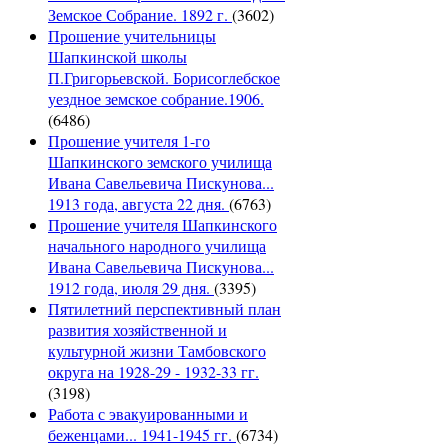
Земское Собрание. 1892 г.
(3602)
Прошение учительницы
Шапкинской школы
П.Григорьевской. Борисоглебское
уездное земское собрание.1906.
(6486)
Прошение учителя 1-го
Шапкинского земского училища
Ивана Савельевича Пискунова...
1913 года, августа 22 дня.
(6763)
Прошение учителя Шапкинского
начального народного училища
Ивана Савельевича Пискунова...
1912 года, июля 29 дня.
(3395)
Пятилетний перспективный план
развития хозяйственной и
культурной жизни Тамбовского
округа на 1928-29 - 1932-33 гг.
(3198)
Работа с эвакуированными и
беженцами... 1941-1945 гг.
(6734)