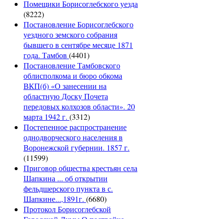
Помещики Борисоглебского уезда
(8222)
Постановление Борисоглебского
уездного земского собрания
бывшего в сентябре месяце 1871
года. Тамбов
(4401)
Постановление Тамбовского
облисполкома и бюро обкома
ВКП(б) «О занесении на
областную Доску Почета
передовых колхозов области». 20
марта 1942 г.
(3312)
Постепенное распространение
однодворческого населения в
Воронежской губернии. 1857 г.
(11599)
Приговор общества крестьян села
Шапкина ... об открытии
фельдшерского пункта в с.
Шапкине...,1891г.
(6680)
Протокол Борисоглебской