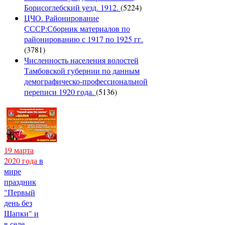
Борисоглебский уезд. 1912.
(5224)
ЦЧО. Районирование
СССР:Сборник материалов по
районированию с 1917 по 1925 гг.
(3781)
Численность населения волостей
Тамбовской губернии по данным
демографическо-профессиональной
переписи 1920 года.
(5136)
19 марта
2020 года
в
мире
праздник
"Первый
день без
Шапки" и
в селе