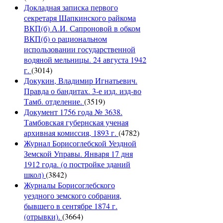
Докладная записка первого
секретаря Шапкинского райкома
ВКП(б) А.И. Сапроновой в обком
ВКП(б) о рациональном
использовании государственной
водяной мельницы. 24 августа 1942
г.
(3014)
Докукин, Владимир Игнатьевич.
Правда о бандитах. 3-е изд. изд-во
Тамб. отделение.
(3519)
Документ 1756 года № 3638.
Тамбовская губернская ученая
архивная комиссия, 1893 г.
(4782)
Журнал Борисоглебской Уездной
Земской Управы. Января 17 дня
1912 года. (о постройке зданий
школ)
(3842)
Журналы Борисоглебского
уездного земского собрания,
бывшего в сентябре 1874 г.
(отрывки).
(3664)