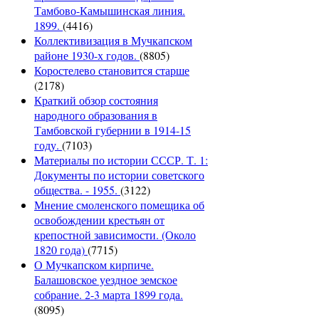
Тамбово-Камышинская линия.
1899.
(4416)
Коллективизация в Мучкапском
районе 1930-х годов.
(8805)
Коростелево становится старше
(2178)
Краткий обзор состояния
народного образования в
Тамбовской губернии в 1914-15
году.
(7103)
Материалы по истории СССР. Т. 1:
Документы по истории советского
общества. - 1955.
(3122)
Мнение смоленского помещика об
освобождении крестьян от
крепостной зависимости. (Около
1820 года)
(7715)
О Мучкапском кирпиче.
Балашовское уездное земское
собрание. 2-3 марта 1899 года.
(8095)