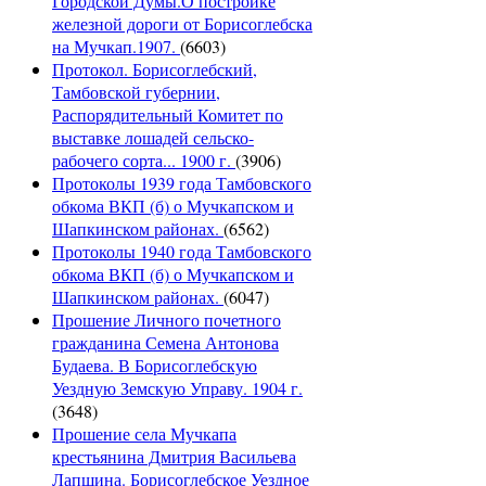
Городской Думы.О постройке
железной дороги от Борисоглебска
на Мучкап.1907.
(6603)
Протокол. Борисоглебский,
Тамбовской губернии,
Распорядительный Комитет по
выставке лошадей сельско-
рабочего сорта... 1900 г.
(3906)
Протоколы 1939 года Тамбовского
обкома ВКП (б) о Мучкапском и
Шапкинском районах.
(6562)
Протоколы 1940 года Тамбовского
обкома ВКП (б) о Мучкапском и
Шапкинском районах.
(6047)
Прошение Личного почетного
гражданина Семена Антонова
Будаева. В Борисоглебскую
Уездную Земскую Управу. 1904 г.
(3648)
Прошение села Мучкапа
крестьянина Дмитрия Васильева
Лапшина. Борисоглебское Уездное