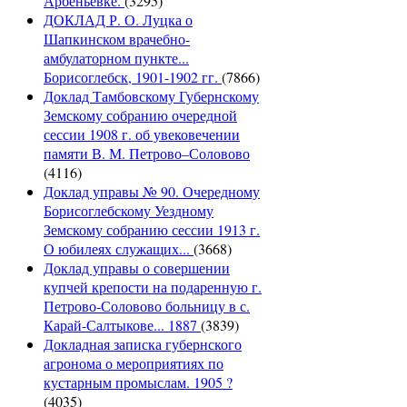
Арбеньевке.
(3295)
ДОКЛАД Р. О. Луцка о
Шапкинском врачебно-
амбулаторном пункте...
Борисоглебск, 1901-1902 гг.
(7866)
Доклад Тамбовскому Губернскому
Земскому собранию очередной
сессии 1908 г. об увековечении
памяти В. М. Петрово–Соловово
(4116)
Доклад управы № 90. Очередному
Борисоглебскому Уездному
Земскому собранию сессии 1913 г.
О юбилеях служащих...
(3668)
Доклад управы о совершении
купчей крепости на подаренную г.
Петрово-Соловово больницу в с.
Карай-Салтыкове... 1887
(3839)
Докладная записка губернского
агронома о мероприятиях по
кустарным промыслам. 1905 ?
(4035)