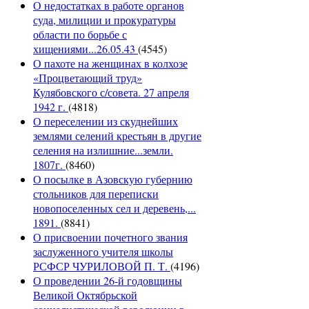
О недостатках в работе органов
суда, милиции и прокуратуры
области по борьбе с
хищениями...26.05.43
(4545)
О пахоте на женщинах в колхозе
«Процветающий труд»
Кулябовского с/совета. 27 апреля
1942 г.
(4818)
О переселении из скуднейших
землями селений крестьян в другие
селения на излишние...земли.
1807г.
(8460)
О посылке в Азовскую губернию
стольников для переписки
новопоселенных сел и деревень,...
1891.
(8841)
О присвоении почетного звания
заслуженного учителя школы
РСФСР ЧУРИЛОВОЙ П. Т.
(4196)
О проведении 26-й годовщины
Великой Октябрьской