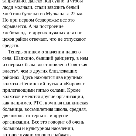
запрятались далеко под сукно, а чтобы
люди молчали, стали завозить белый
хлеб или булочки из Мучкапа за 25 км.
Но при первом бездорожье все это
обрывается. А на построение
хлебозавода и других нужных для нас
цехов район отвечает, что не отпускают
средств.
Теперь опишем о значении нашего
села. Шапкино, бывший райцентр, в нем
из первых была восстановлена Советкая
власть*, чем в других близлежащих
районах. Здесь находятся два крупных
колхоза «Ленинский путь» и «Киров» с
прилегающими пятью селами. Кроме
колхозов имеются другие организации,
как например, РТС, крупная шапкинская
больница, восьмилетняя школа, средняя,
две школы-интернаты и другие
организации. Все это говорит об очень
большом и культурном населении,
которое нужно хорошо снабжать