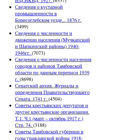
Изд.НКВД, 1927.
(6357)
Сведения о кустарной
промышленности в
Борисоглебском уезде... 1876 г.
(3499)
Сведения о численности и
движении населения (Мучкапский
и Шапкинский районы) 1940-
1946гг.
(7073)
Сведения о численности населения
городов и районов Тамбовской
области по данным переписи 1939
г.
(8698)
Сенатский архив. Журналы и
определения Правительствующего
Сената. 1741 г.
(4504)
Советы крестьянских депутатов и
другие крестьянские организации.
Т.1. Ч.1 (март – октябрь 1917 г.)
Стр. 74.
(3188)
Советы Тамбовской губернии в
годы гражданской войны 1918-