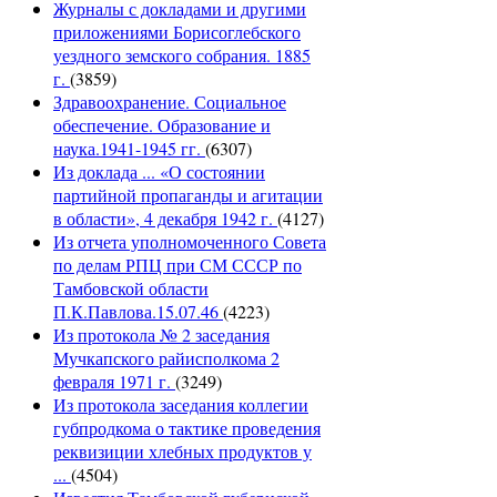
Журналы с докладами и другими
приложениями Борисоглебского
уездного земского собрания. 1885
г.
(3859)
Здравоохранение. Социальное
обеспечение. Образование и
наука.1941-1945 гг.
(6307)
Из доклада ... «О состоянии
партийной пропаганды и агитации
в области», 4 декабря 1942 г.
(4127)
Из отчета уполномоченного Совета
по делам РПЦ при СМ СССР по
Тамбовской области
П.К.Павлова.15.07.46
(4223)
Из протокола № 2 заседания
Мучкапского райисполкома 2
февраля 1971 г.
(3249)
Из протокола заседания коллегии
губпродкома о тактике проведения
реквизиции хлебных продуктов у
...
(4504)