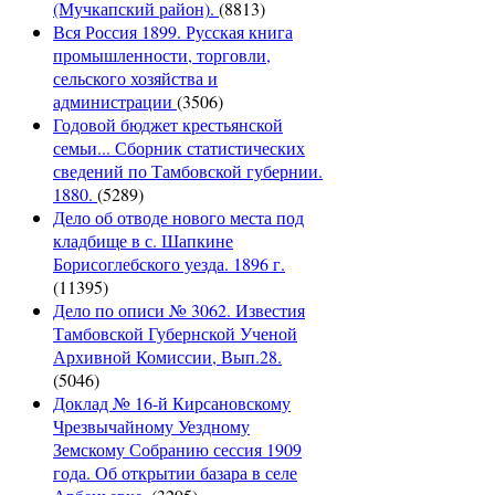
(Мучкапский район).
(8813)
Вся Россия 1899. Русская книга
промышленности, торговли,
сельского хозяйства и
администрации
(3506)
Годовой бюджет крестьянской
семьи... Сборник статистических
сведений по Тамбовской губернии.
1880.
(5289)
Дело об отводе нового места под
кладбище в с. Шапкине
Борисоглебского уезда. 1896 г.
(11395)
Дело по описи № 3062. Известия
Тамбовской Губернской Ученой
Архивной Комиссии, Вып.28.
(5046)
Доклад № 16-й Кирсановскому
Чрезвычайному Уездному
Земскому Собранию сессия 1909
года. Об открытии базара в селе