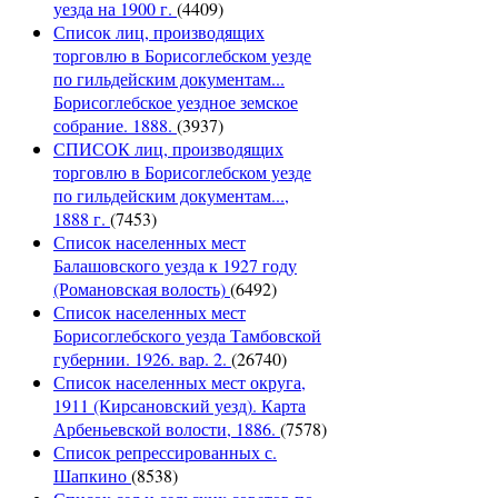
уезда на 1900 г.
(4409)
Список лиц, производящих
торговлю в Борисоглебском уезде
по гильдейским документам...
Борисоглебское уездное земское
собрание. 1888.
(3937)
СПИСОК лиц, производящих
торговлю в Борисоглебском уезде
по гильдейским документам...,
1888 г.
(7453)
Список населенных мест
Балашовского уезда к 1927 году
(Романовская волость)
(6492)
Список населенных мест
Борисоглебского уезда Тамбовской
губернии. 1926. вар. 2.
(26740)
Список населенных мест округа,
1911 (Кирсановский уезд). Карта
Арбеньевской волости, 1886.
(7578)
Список репрессированных с.
Шапкино
(8538)