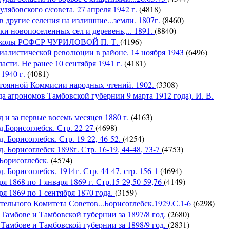
ябовского с/совета. 27 апреля 1942 г.
(4818)
 другие селения на излишние...земли. 1807г.
(8460)
и новопоселенных сел и деревень,... 1891.
(8840)
я школы РСФСР ЧУРИЛОВОЙ П. Т.
(4196)
иалистической революции в районе, 14 ноября 1943
(6496)
сти. Не ранее 10 сентября 1941 г.
(4181)
 1940 г.
(4081)
янной Коммисии народных чтений. 1902.
(3308)
грономов Тамбовской губернии 9 марта 1912 года). И. В.
д и за первые восемь месяцев 1880 г.
(4163)
д.Борисоглебск. Стр. 22-27
(4698)
. Борисоглебск. Стр. 19-22, 46-52.
(4254)
. Борисоглебск 1898г. Стр. 16-19, 44-48, 73-7
(4753)
 Борисоглебск.
(4574)
 Борисоглебск, 1914г. Стр. 44-47, стр. 156-1
(4694)
я 1868 по 1 января 1869 г. Стр.15-29,50-59,76
(4149)
я 1869 по 1 сентября 1870 года.
(3159)
ьного Комитета Советов...Борисоглебск.1929.С.1-6
(6298)
 Тамбове и Тамбовской губернии за 1897/8 год.
(2680)
 Тамбове и Тамбовской губернии за 1898/9 год.
(2831)