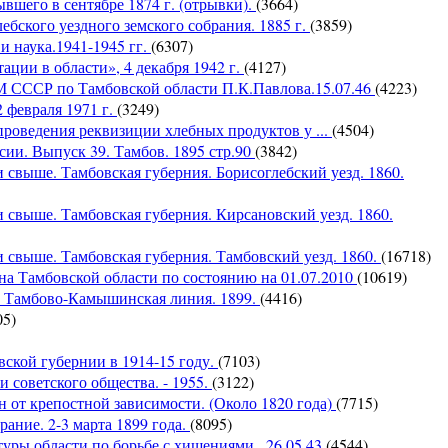
вшего в сентябре 1874 г. (отрывки).
(3664)
бского уездного земского собрания. 1885 г.
(3859)
и наука.1941-1945 гг.
(6307)
ации в области», 4 декабря 1942 г.
(4127)
М СССР по Тамбовской области П.К.Павлова.15.07.46
(4223)
 февраля 1971 г.
(3249)
проведения реквизиции хлебных продуктов у ...
(4504)
ии. Выпуск 39. Тамбов. 1895 стр.90
(3842)
свыше. Тамбовская губерния. Борисоглебский уезд. 1860.
 свыше. Тамбовская губерния. Кирсановский уезд. 1860.
 свыше. Тамбовская губерния. Тамбовский уезд. 1860.
(16718)
а Тамбовской области по состоянию на 01.07.2010
(10619)
. Тамбово-Камышинская линия. 1899.
(4416)
05)
вской губернии в 1914-15 году.
(7103)
 советского общества. - 1955.
(3122)
 от крепостной зависимости. (Около 1820 года)
(7715)
ание. 2-3 марта 1899 года.
(8095)
туры области по борьбе с хищениями...26.05.43
(4544)