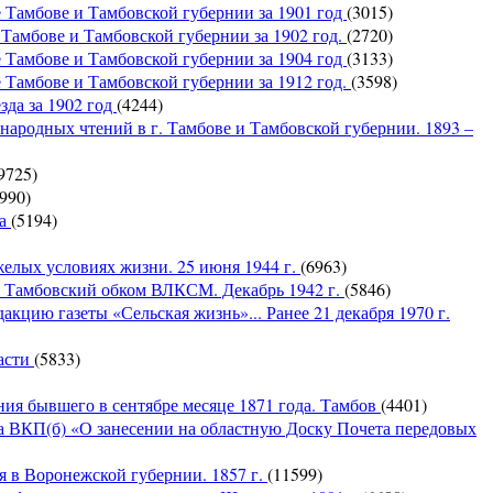
 Тамбове и Тамбовской губернии за 1901 год
(3015)
 Тамбове и Тамбовской губернии за 1902 год.
(2720)
 Тамбове и Тамбовской губернии за 1904 год
(3133)
 Тамбове и Тамбовской губернии за 1912 год.
(3598)
зда за 1902 год
(4244)
 народных чтений в г. Тамбове и Тамбовской губернии. 1893 –
9725)
990)
на
(5194)
желых условиях жизни. 25 июня 1944 г.
(6963)
в Тамбовский обком ВЛКСМ. Декабрь 1942 г.
(5846)
кцию газеты «Сельская жизнь»... Ранее 21 декабря 1970 г.
ласти
(5833)
ния бывшего в сентябре месяце 1871 года. Тамбов
(4401)
а ВКП(б) «О занесении на областную Доску Почета передовых
я в Воронежской губернии. 1857 г.
(11599)