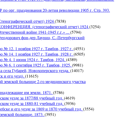
по орг. празднования 20-летия революции 1905 г. Стр. 393.
Стенографический отчет) 1924
(7838)
ЕРЕНЦИЯ. (стенографический отчет) 1924
(3254)
ечественной войне 1941-1945 г.г.» ...
(5794)
Феодорович фон-дер Лауниц, С.-Петербургский
 № 12. 1 ноября 1927 г. Тамбов, 1927 г.
(4551)
 № 14. 1 ноября 1927 г. Тамбов, 1928 г.
(6505)
о № 4. 1 июня 1924 г. Тамбов, 1924.
(4389)
 № 6. 1 сентября 1925 г. Тамбов, 1925.
(9981)
 села Губарей, Новохоперского уезда.
(14017)
 и его уезд).
(11615)
земской больнице 2-го медицинского участка
надлежащие им земли. 1871.
(5786)
ком уезде за 1877/88 учебный год.
(4619)
ком уезде за 1880-81 учебный год.
(3936)
бске и его уезде за 1869 и 1870 учебный год.
(3554)
емской больнице. 1873.
(3951)