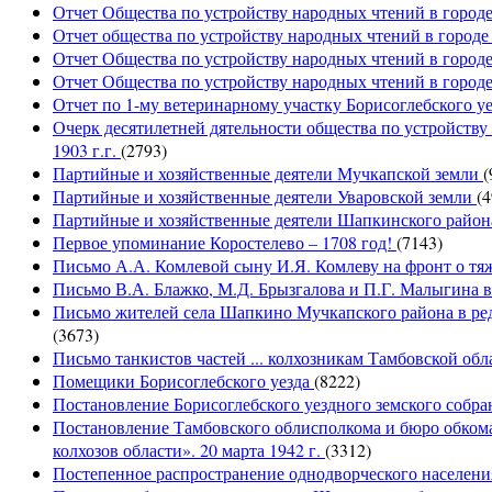
Отчет Общества по устройству народных чтений в городе
Отчет общества по устройству народных чтений в городе
Отчет Общества по устройству народных чтений в городе
Отчет Общества по устройству народных чтений в городе
Отчет по 1-му ветеринарному участку Борисоглебского уе
Очерк десятилетней дятельности общества по устройству
1903 г.г.
(2793)
Партийные и хозяйственные деятели Мучкапской земли
(
Партийные и хозяйственные деятели Уваровской земли
(4
Партийные и хозяйственные деятели Шапкинского райо
Первое упоминание Коростелево – 1708 год!
(7143)
Письмо А.А. Комлевой сыну И.Я. Комлеву на фронт о тя
Письмо В.А. Блажко, М.Д. Брызгалова и П.Г. Малыгина 
Письмо жителей села Шапкино Мучкапского района в реда
(3673)
Письмо танкистов частей ... колхозникам Тамбовской об
Помещики Борисоглебского уезда
(8222)
Постановление Борисоглебского уездного земского собра
Постановление Тамбовского облисполкома и бюро обком
колхозов области». 20 марта 1942 г.
(3312)
Постепенное распространение однодворческого населени