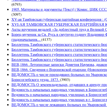
(6793)
1905. Материалы и документы [Текст] / Комис. ЦИК СССР 
(3097)
XV-ая Тамбовская губернская партийная конференция : (
XVI-АЯ ТАМБОВСКАЯ ГУБЕРНСКАЯ ПАРТИЙНАЯ КОНФ
Акты вручения медалей «За доблестный труд в Великой От
Борец-мученик за Св. Русь в смутную годину Владимир 
градоначальник...
(4137)
Бюллетень Тамбовского губернского статистического бюро
Бюллетень Тамбовского губернского статистического бюро
Бюллетень Тамбовского губернского статистического бюр
Бюллетень Тамбовского губернского статистического бюро
ВЕВ,1866. Летописные записки Дометия Наумова, диакона
ВЕВ,1866. Сведения о Воронежской епархии (Новохоперск
ВЕДОМОСТЬ о числе приходящих больных по Уваровской 
Борисоглебского уезда. 1873.
(3903)
ВЕДОМОСТЬ О землевладельцах, отдавших в аренду при
Ведомость о начальных народных училищах в Борисоглебс
Ведомость о начальных народных училищах в Борисоглебс
Ведомость о начальных народных училищах в г. Борисогле
ВЕДОМОСТЬ о числе лежавших больных по Уваровской з