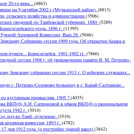
ле 20-го века...
(4863)
оянию на 9 октября 2002 г.(Мучкапский район).
(8813)
ли, сельского хозяйства и администрации
(3506)
ческих сведений по Тамбовской губернии. 1880.
(5289)
Борисоглебского уезда. 1896 г.
(11395)
й Ученой Архивной Комиссии, Вып.28.
(5046)
емскому Собранию сессия 1909 года. Об открытии базара в
м пункте... Борисоглебск, 1901-1902 гг.
(7866)
редной сессии 1908 г. об увековечении памяти В. М. Петрово–
ому Земскому собранию сессии 1913 г. О юбилеях служащих...
ную г. Петрово-Соловово больницу в с. Карай-Салтыкове...
х по кустарным промыслам. 1905 ?
(4035)
ома ВКП(б) А.И. Сапроновой в обком ВКП(б) о рациональном
густа 1942 г.
(3014)
зд. изд-во Тамб. отделение.
(3519)
я архивная комиссия, 1893 г.
(4782)
17 дня 1912 года. (о постройке зданий школ)
(3842)