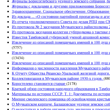
Журналы Борисоглебского уездного земского собрания, бы
Журналы с докладами и другими приложениями Борисогле
Здравоохранение. Социальное обеспечение. Образование 
Из доклада ... «О состоянии партийной пропаганды и агит
Из отчета уполномоченного Совета по делам РПЦ при С
Из протокола № 2 заседания Мучкапского райисполкома 2
Из протокола заседания коллегии губпродкома о тактике 
Известия Тамбовской губернской ученой архивной комисс
Извлечение из описаний помещичьих имений в 100 душ и 
(5757)
Извлечение из описаний помещичьих имений в 100 душ и
(13434)
Извлечение из описаний помещичьих имений в 100 душ и
Информация о численности населения Мучкапского район
К Отчету Общества Рязанско-Уральской железной дороги
Коллективизация в Мучкапском районе 1930-х годов.
(88
Коростелево становится старше
(2178)
Краткий обзор состояния народного образования в Тамбо
Материалы по истории СССР. Т. 1: Документы по истории
Мнение смоленского помещика об освобождении крестьян
О Мучкапском кирпиче. Балашовское уездное земское собр
О недостатках в работе органов суда, милиции и прокура