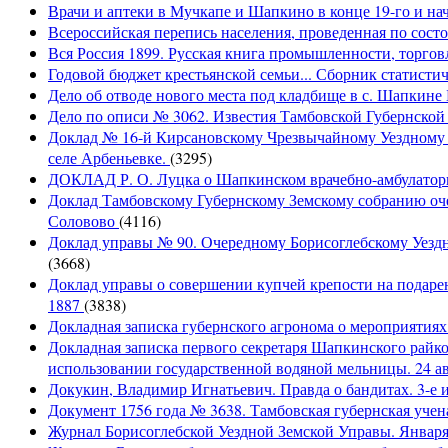
Врачи и аптеки в Мучкапе и Шапкино в конце 19-го и нача
Всероссийская перепись населения, проведенная по сост
Вся Россия 1899. Русская книга промышленности, торгов
Годовой бюджет крестьянской семьи... Сборник статисти
Дело об отводе нового места под кладбище в с. Шапкине 
Дело по описи № 3062. Известия Тамбовской Губернско
Доклад № 16-й Кирсановскому Чрезвычайному Уездному З
селе Арбеньевке.
(3295)
ДОКЛАД Р. О. Луцка о Шапкинском врачебно-амбулаторно
Доклад Тамбовскому Губернскому Земскому собранию оче
Соловово
(4116)
Доклад управы № 90. Очередному Борисоглебскому Уездн
(3668)
Доклад управы о совершении купчей крепости на подарен
1887
(3838)
Докладная записка губернского агронома о мероприятия
Докладная записка первого секретаря Шапкинского райк
использовании государственной водяной мельницы. 24 ав
Докукин, Владимир Игнатьевич. Правда о бандитах. 3-е и
Документ 1756 года № 3638. Тамбовская губернская учена
Журнал Борисоглебской Уездной Земской Управы. Января 