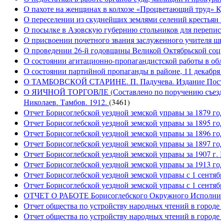
О пахоте на женщинах в колхозе «Процветающий труд» Кул
О переселении из скуднейших землями селений крестьян в
О посылке в Азовскую губернию стольников для переписк
О присвоении почетного звания заслуженного учител
О проведении 26-й годовщины Великой Октябрьской соц
О состоянии агитационно-пропагандистской работы в обла
О состоянии партийной пропаганды в районе, 11 декабря
О ТАМБОВСКОЙ СТАРИНЕ. П. Падучева. Издание Посто
О ЯИЧНОЙ ТОРГОВЛЕ (Составлено по поручению съезда а
Николаев. Тамбов. 1912.
(3461)
Отчет Борисоглебской уездной земской управы за 1879 го
Отчет Борисоглебской уездной земской управы за 1895 го
Отчет Борисоглебской уездной земской управы за 1896 год
Отчет Борисоглебской уездной земской управы за 1897 год
Отчет Борисоглебской уездной земской управы за 1907 г.
Отчет Борисоглебской уездной земской управы за 1913 год.
Отчет Борисоглебской уездной земской управы с 1 сентябр
Отчет Борисоглебской уездной земской управы с 1 сентябр
ОТЧЕТ О РАБОТЕ Борисоглебского Окружного Исполнител
Отчет общества по устройству народных чтений в городе
Отчет общества по устройству народных чтений в городе