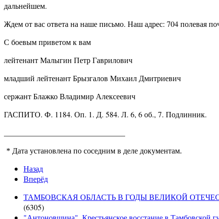
дальнейшем.
Ждем от вас ответа на наше письмо. Наш адрес: 704 полевая поч
С боевым приветом к вам
лейтенант Малыгин Петр Гаврилович
младший лейтенант Брызгалов Михаил Дмитриевич
сержант Блажко Владимир Алексеевич
ГАСПИТО. Ф. 1184. Оп. 1. Д. 584. Л. 6, 6 об., 7. Подлинник.
_______________________________
* Дата установлена по соседним в деле документам.
Назад
Вперёд
ТАМБОВСКАЯ ОБЛАСТЬ В ГОДЫ ВЕЛИКОЙ ОТЕЧЕСТВЕН
(6305)
"Антоновщина". Крестьянское восстание в Тамбовской гу