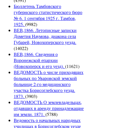
(4391)
Бюллетень Тамбовского
губернского статистического бюро
№ 6. 1 сентября 1925 г. Тамбов,
1925.
(9982)
ВЕВ,1866. Летописные записки
Дометия Наумова, диакона села
Губарей, Новохоперского уезда.
(14022)
ВЕВ,1866. Сведения о
Воронежской епархии
(Новохоперск и его уезд).
(11621)
ВЕДОМОСТЬ о числе приходящих
больных по Уваровской земской
больнице 2-го медицинского
участка Борисоглебского уезда.
1873.
(3903)
ВЕДОМОСТЬ О землевладельцах,
отдавших в аренду принадлежащие
им земли. 1871.
(5788)
Ведомость о начальных народных
училищах в Борисоглебском уезде