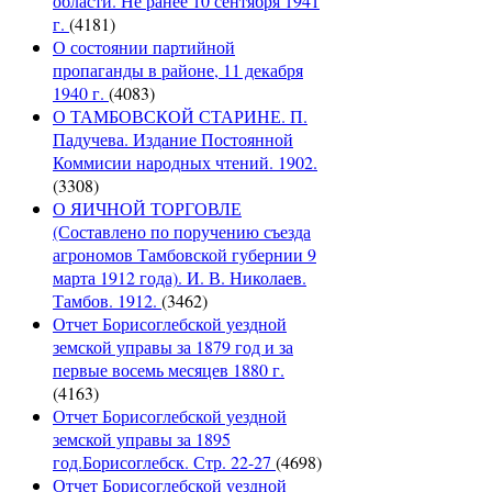
области. Не ранее 10 сентября 1941
г.
(4181)
О состоянии партийной
пропаганды в районе, 11 декабря
1940 г.
(4083)
О ТАМБОВСКОЙ СТАРИНЕ. П.
Падучева. Издание Постоянной
Коммисии народных чтений. 1902.
(3308)
О ЯИЧНОЙ ТОРГОВЛЕ
(Составлено по поручению съезда
агрономов Тамбовской губернии 9
марта 1912 года). И. В. Николаев.
Тамбов. 1912.
(3462)
Отчет Борисоглебской уездной
земской управы за 1879 год и за
первые восемь месяцев 1880 г.
(4163)
Отчет Борисоглебской уездной
земской управы за 1895
год.Борисоглебск. Стр. 22-27
(4698)
Отчет Борисоглебской уездной