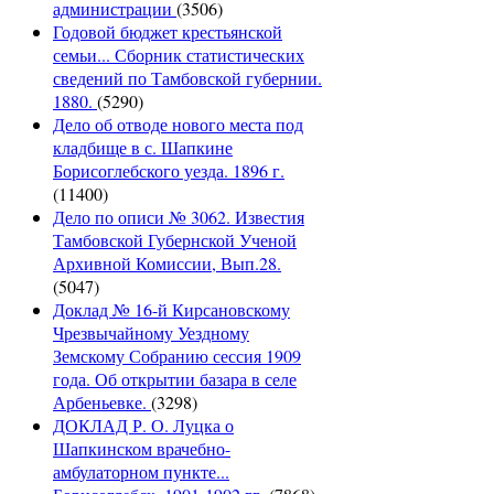
администрации
(3506)
Годовой бюджет крестьянской
семьи... Сборник статистических
сведений по Тамбовской губернии.
1880.
(5290)
Дело об отводе нового места под
кладбище в с. Шапкине
Борисоглебского уезда. 1896 г.
(11400)
Дело по описи № 3062. Известия
Тамбовской Губернской Ученой
Архивной Комиссии, Вып.28.
(5047)
Доклад № 16-й Кирсановскому
Чрезвычайному Уездному
Земскому Собранию сессия 1909
года. Об открытии базара в селе
Арбеньевке.
(3298)
ДОКЛАД Р. О. Луцка о
Шапкинском врачебно-
амбулаторном пункте...