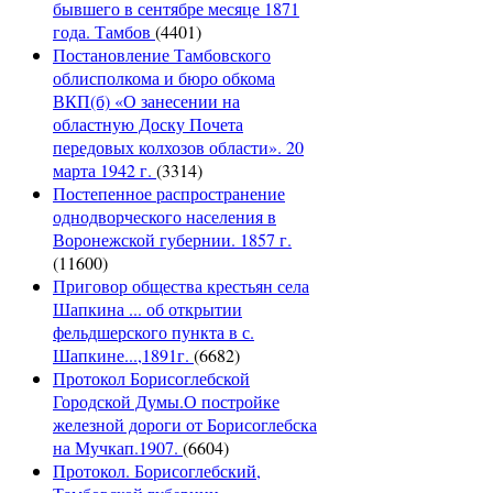
бывшего в сентябре месяце 1871
года. Тамбов
(4401)
Постановление Тамбовского
облисполкома и бюро обкома
ВКП(б) «О занесении на
областную Доску Почета
передовых колхозов области». 20
марта 1942 г.
(3314)
Постепенное распространение
однодворческого населения в
Воронежской губернии. 1857 г.
(11600)
Приговор общества крестьян села
Шапкина ... об открытии
фельдшерского пункта в с.
Шапкине...,1891г.
(6682)
Протокол Борисоглебской
Городской Думы.О постройке
железной дороги от Борисоглебска
на Мучкап.1907.
(6604)
Протокол. Борисоглебский,