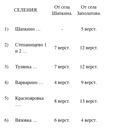
От села
От села
СЕЛЕНИЯ.
Шапкина.
Заполатова.
1)
Шапкино …
-
5 верст.
2)
Степанищево 1
7 верст.
12 верст.
и 2 …
3)
Тулянка …
7 верст.
12 верст.
4)
Варварино …
4 верст.
9 верст.
5)
Краснояровка
8 верст.
13 верст.
….
6)
Вязовка …
6 верст.
4 верст.