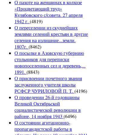
О пахоте на женщинах в колхозе
«Процветающий труд»
Кулябовского с/совета. 27 апреля
1942 г.
(4819)
О переселении из скуднейших
землями селений крестьян в другие
селения на излишние...земли.
1807г.
(8462)
О посылке в Азовскую губернию
стольников для переписки
новопоселенных сел и деревень,...
1891.
(8843)
О присвоении почетного звания
заслуженного учителя школы
РСФСР ЧУРИЛОВОЙ П. Т.
(4196)
О проведении 26-й годовщины
Великой Октябрьской
социалистической революции в
районе, 14 ноября 1943
(6496)
О состоянии агитационно-
пропагандистской работы в