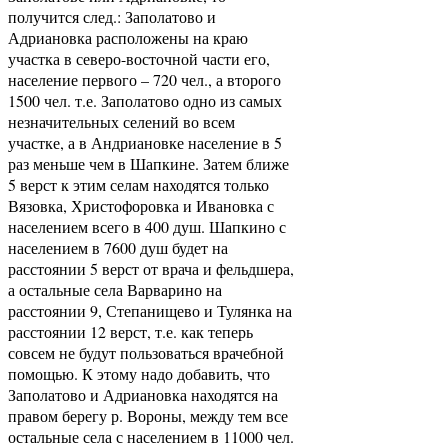
получится след.: Заполатово и
Адриановка расположены на краю
участка в северо-восточной части его,
население первого – 720 чел., а второго
1500 чел. т.е. Заполатово одно из самых
незначительных селений во всем
участке, а в Андриановке население в 5
раз меньше чем в Шапкине. Затем ближе
5 верст к этим селам находятся только
Вязовка, Христофоровка и Ивановка с
населением всего в 400 душ. Шапкино с
населением в 7600 душ будет на
расстоянии 5 верст от врача и фельдшера,
а остальные села Варварино на
расстоянии 9, Степанищево и Тулянка на
расстоянии 12 верст, т.е. как теперь
совсем не будут пользоваться врачебной
помощью. К этому надо добавить, что
Заполатово и Адриановка находятся на
правом берегу р. Вороны, между тем все
остальные села с населением в 11000 чел.