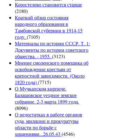
Коростелево становится старше
(2180)
Краткий обзор состояния
народного образования в
Тамбовской губернии в 1914-15
году.
(7105)
Материалы по истории СССР. Т. 1:
Документы по истории советского
общества. - 1955.
(3123)
Мнение смоленского помещика об
освобождении крестьян от
крепостной зависимости. (Около
1820 года)
(7715)
О Мучкапском кирпиче.
Балашовское уездное земское
собрание. 2-3 марта 1899 года.
(8096)
О недостатках в работе органов
суда, милиции и прокуратуры
области по борьбе с
хищениями...26.05.43
(4546)