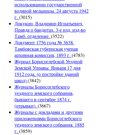
использовании государственной
водяной мельницы. 24 августа 1942
г.
(3015)
Докукин, Владимир Игнатьевич.
Правда о бандитах. 3-е изд. изд-во
Тамб. отделение.
(3522)
Документ 1756 года № 3638.
Тамбовская губернская ученая
архивная комиссия, 1893 г.
(4783)
Журнал Борисоглебской Уездной
Земской Управы. Января 17 дня
1912 года. (о постройке зданий
школ)
(3842)
Журналы Борисоглебского
уездного земского собрания,
бывшего в сентябре 1874 г.
(отрывки).
(3667)
Журналы с докладами и другими
приложениями Борисоглебского
уездного земского собрания. 1885
г.
(3859)