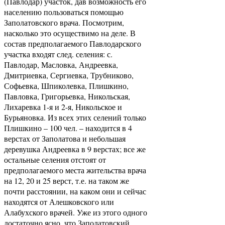
(Павлодар) участок, дав возможность его
населению пользоваться помощью
Заполатовского врача. Посмотрим,
насколько это осуществимо на деле. В
состав предполагаемого Павлодарского
участка входят след. селения: с.
Павлодар, Масловка, Андреевка,
Дмитриевка, Сергиевка, Трубниково,
Софьевка, Шпиколевка, Плишкино,
Павловка, Григорьевка, Никольская,
Лихаревка 1-я и 2-я, Никольское и
Бурьяновка. Из всех этих селений только
Плишкино – 100 чел. – находится в 4
верстах от Заполатова и небольшая
деревушка Андреевка в 9 верстах; все же
остальные селения отстоят от
предполагаемого места жительства врача
на 12, 20 и 25 верст, т.е. на таком же
почти расстоянии, на каком они и сейчас
находятся от Алешковского или
Алабухского врачей. Уже из этого одного
достаточно ясно, что Заполатовский