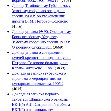
Борисоглебск, 1901-1902 гг.
(7868)
Доклад Тамбовскому Губернскому
Земскому собранию очередной
сессии 1908 г. об увековечении
памяти В. М. Петрово–Соловово
(4116)
Доклад управы № 90. Очередному
Борисоглебскому Уездному
Земскому собранию сессии 1913 г.
О юбилеях служащих...
(3669)
Доклад управы о совершении
купчей крепости на подаренную г.
Петрово-Соловово больницу в с.
Карай-Салтыкове... 1887
(3839)
Докладная записка губернского
агронома о мероприятиях по
кустарным промыслам. 1905 ?
(4035)
Докладная записка первого
секретаря Шапкинского райкома
ВКП(б) А.И. Сапроновой в обком
ВКП(б) о рациональном