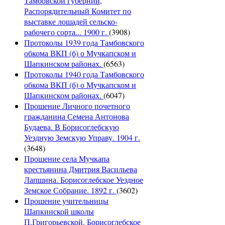
Тамбовской губернии,
Распорядительный Комитет по
выставке лошадей сельско-
рабочего сорта... 1900 г.
(3908)
Протоколы 1939 года Тамбовского
обкома ВКП (б) о Мучкапском и
Шапкинском районах.
(6563)
Протоколы 1940 года Тамбовского
обкома ВКП (б) о Мучкапском и
Шапкинском районах.
(6047)
Прошение Личного почетного
гражданина Семена Антонова
Будаева. В Борисоглебскую
Уездную Земскую Управу. 1904 г.
(3648)
Прошение села Мучкапа
крестьянина Дмитрия Васильева
Лапшина. Борисоглебское Уездное
Земское Собрание. 1892 г.
(3602)
Прошение учительницы
Шапкинской школы
П.Григорьевской. Борисоглебское