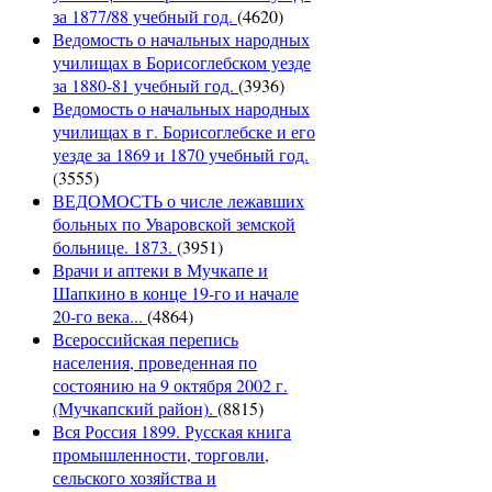
за 1877/88 учебный год.
(4620)
Ведомость о начальных народных
училищах в Борисоглебском уезде
за 1880-81 учебный год.
(3936)
Ведомость о начальных народных
училищах в г. Борисоглебске и его
уезде за 1869 и 1870 учебный год.
(3555)
ВЕДОМОСТЬ о числе лежавших
больных по Уваровской земской
больнице. 1873.
(3951)
Врачи и аптеки в Мучкапе и
Шапкино в конце 19-го и начале
20-го века...
(4864)
Всероссийская перепись
населения, проведенная по
состоянию на 9 октября 2002 г.
(Мучкапский район).
(8815)
Вся Россия 1899. Русская книга
промышленности, торговли,
сельского хозяйства и