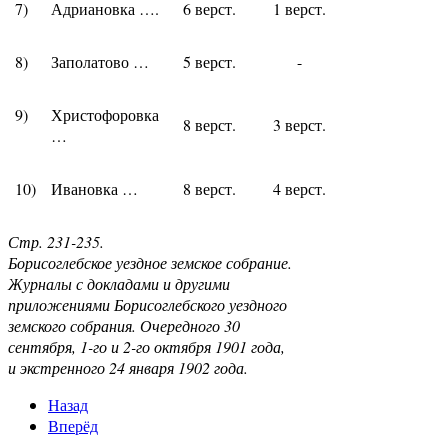
7)
Адриановка ….
6 верст.
1 верст.
8)
Заполатово …
5 верст.
-
9)
Христофоровка
8 верст.
3 верст.
…
10)
Ивановка …
8 верст.
4 верст.
Стр. 231-235.
Борисоглебское уездное земское собрание.
Журналы с докладами и другими
приложениями Борисоглебского уездного
земского собрания. Очередного 30
сентября, 1-го и 2-го октября 1901 года,
и экстренного 24 января 1902 года.
Назад
Вперёд