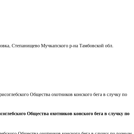
ровка, Степанищево Мучкапского р-на Тамбовской обл.
исоглебского Общества охотников конского бега в случку по
оглебского Общества охотников конского бега в случку по
ебского Общества охотников конского бега в случку по разным