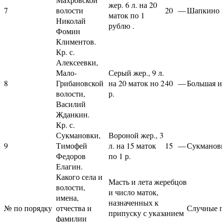
жер. 6 л. на 20
7
волости
20
—
Шапкино 
маток по 1
Николай
рублю .
Фомин
Климентов.
Кр. с.
Алексеевки,
Мало-
Серый жер., 9 л.
8
Грибановской
на 20 маток но 2
40
—
Большая и
волости,
р.
Василий
Жданкин.
Кр. с.
Сукмановки,
Вороной жер., 3
9
Тимофей
л. на 15 маток
15
—
Сукманов
Федоров
по 1 р.
Елагин.
Какого села и
Масть и лета жеребцов
волости,
и число маток,
имена,
назначенных к
№ по порядку
отчества и
Случные 
припуску с указанием
фамилии