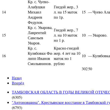
Кр. с. Чуево-
Алабушки
Гнедой жер., 3
14
Михаил
л. на 15 маток
15
—
Чуево Ала
Андреев
по 1р.
Федулов.
Кр. с. Уварова,
Гнедой жер., 7
Лаврентий
15
л. на 10 маток
10
—
Уварово.
Савельев
но 1 р.
Уваров.
Кр. с.
Красно-гнедой
Кулябовки Фи-
жер. 4 лет на 10
16
10
—
Кулябовка
липп Иванов
маток но 1
Смольянинов.
рублю
302
50
Назад
Вперёд
ТАМБОВСКАЯ ОБЛАСТЬ В ГОДЫ ВЕЛИКОЙ ОТЕЧЕСТВЕН
(6305)
"Антоновщина". Крестьянское восстание в Тамбовской гу
(6793)