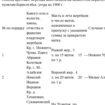
пунктам Борисоглбск. уезда на 1900 г.
Какого села и
Масть и лета жеребцов
волости,
и число маток,
имена,
назначенных к
№ по порядку
отчества и
Случные 
припуску с указанием
фамилии
суммы за прикрытую
владельцев
матку.
жеребцов.
Кр. с. Нижнего
Рыжий жер., 3
Чуева, Павел
1
л. на 15 маток
15
—
Нижнее Ч
Абрамов
по 1 р.
Колочков
Кр. с. М.-
Алабухов
Вороной жер., 4
2
Николай
л. на 20 маток
20
—
Малые Ал
Иванов
по 1 р.
Вершков
Кр. д.
Татановки,
Сукмановской
На 20 маток, по