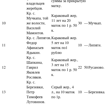
суммы за прикрытую
владельцев
матку.
жеребцов.
Кр. с.
Караковый жер,
Мучкапа, той
11 лет на 20
10
же волости,
30
—
Мучкап.
маток по 1 р. 50
Василий
к.
Мамонтов.
Кр. с. Липягов,
Караковый жер.
Федор
5 лет на 10
11
10
—
Липяги.
Афанасьев
маток по1
Ядыкин.
рублю
Кр. с.
Караковый жер.,
Шапкина,
3 лет на 15
12
Гаврил
22
50
Русаново.
маток по 1 р. 50
Яковлев
к.
Росляков.
Кр. с.
Березовки,
Серый жер., 4
13
Петр
л., на 10 маток
10
—
Березовка
Тимофеев
по 1р.
Лутовинов.