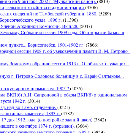
оянию на 9 октября 2002 г.(Мучкапский район).
(8813)
ли, сельского хозяйства и администрации
(3506)
ческих сведений по Тамбовской губернии. 1880.
(5289)
Борисоглебского уезда. 1896 г.
(11396)
й Ученой Архивной Комиссии, Вып.28.
(5047)
емскому Собранию сессия 1909 года. Об открытии базара в
м пункте... Борисоглебск, 1901-1902 гг.
(7866)
редной сессии 1908 г. об увековечении памяти В. М. Петрово–
ому Земскому собранию сессии 1913 г. О юбилеях служащих...
ную г. Петрово-Соловово больницу в с. Карай-Салтыкове...
х по кустарным промыслам. 1905 ?
(4035)
ома ВКП(б) А.И. Сапроновой в обком ВКП(б) о рациональном
густа 1942 г.
(3014)
зд. изд-во Тамб. отделение.
(3521)
я архивная комиссия, 1893 г.
(4782)
17 дня 1912 года. (о постройке зданий школ)
(3842)
вшего в сентябре 1874 г. (отрывки).
(3664)
бского уездного земского собрания. 1885 г.
(3859)