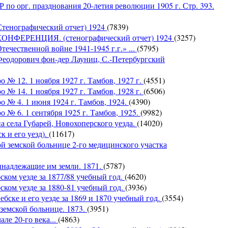
по орг. празднования 20-летия революции 1905 г. Стр. 393.
Стенографический отчет) 1924
(7839)
ЕРЕНЦИЯ. (стенографический отчет) 1924
(3257)
ечественной войне 1941-1945 г.г.» ...
(5795)
Феодорович фон-дер Лауниц, С.-Петербургский
 № 12. 1 ноября 1927 г. Тамбов, 1927 г.
(4551)
 № 14. 1 ноября 1927 г. Тамбов, 1928 г.
(6506)
о № 4. 1 июня 1924 г. Тамбов, 1924.
(4390)
 № 6. 1 сентября 1925 г. Тамбов, 1925.
(9982)
 села Губарей, Новохоперского уезда.
(14020)
 и его уезд).
(11617)
земской больнице 2-го медицинского участка
надлежащие им земли. 1871.
(5787)
ком уезде за 1877/88 учебный год.
(4620)
ком уезде за 1880-81 учебный год.
(3936)
бске и его уезде за 1869 и 1870 учебный год.
(3554)
емской больнице. 1873.
(3951)
ле 20-го века...
(4863)