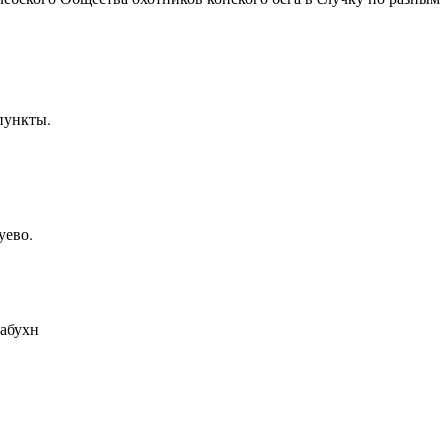
пункты.
уево.
абухн