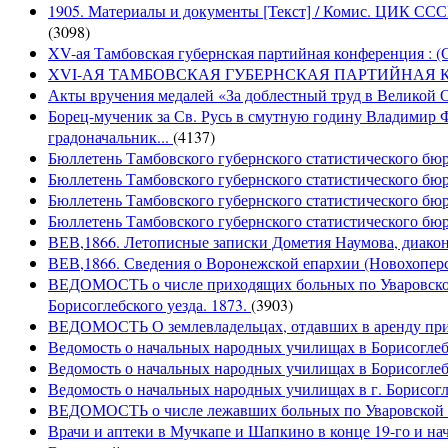
1905. Материалы и документы [Текст] / Комис. ЦИК СССР 
(3098)
XV-ая Тамбовская губернская партийная конференция : (
XVI-АЯ ТАМБОВСКАЯ ГУБЕРНСКАЯ ПАРТИЙНАЯ КОНФ
Акты вручения медалей «За доблестный труд в Великой От
Борец-мученик за Св. Русь в смутную годину Владимир 
градоначальник...
(4137)
Бюллетень Тамбовского губернского статистического бюро
Бюллетень Тамбовского губернского статистического бюро
Бюллетень Тамбовского губернского статистического бюр
Бюллетень Тамбовского губернского статистического бюро
ВЕВ,1866. Летописные записки Дометия Наумова, диакона
ВЕВ,1866. Сведения о Воронежской епархии (Новохоперск
ВЕДОМОСТЬ о числе приходящих больных по Уваровской 
Борисоглебского уезда. 1873.
(3903)
ВЕДОМОСТЬ О землевладельцах, отдавших в аренду при
Ведомость о начальных народных училищах в Борисоглебс
Ведомость о начальных народных училищах в Борисоглебс
Ведомость о начальных народных училищах в г. Борисогле
ВЕДОМОСТЬ о числе лежавших больных по Уваровской з
Врачи и аптеки в Мучкапе и Шапкино в конце 19-го и нача