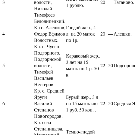
3
волости,
20
—
Татаново.
1 рублю.
Николай
Тимофеев
Белолипецкий.
Кр с. Алешков,
Гнедой жер., 4
4
Федор Ефимов
л. на 20 маток
20
—
Алешки.
Волостных.
по 1р.
Кр. с. Чуево-
Подгорного,
Караковый жер.,
Подгорнской
3 лет на 15
5
волости,
22
50
Подгорно
маток по 1 р. 50
Тимофей
к.
Васильев
Нестеров
Кр. с. Средней
Яруги
Бурый жер., 3 л
6
Василий
на 15 маток ию
22
50
Средняя Я
Степанов
1 руб. 50 кои. .
Новогородов.
Кр. села
Степанищева,
Темно-гнедой
Махровской