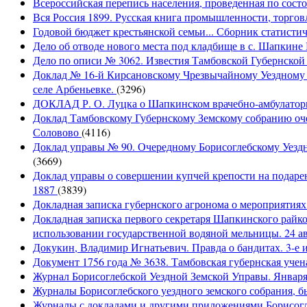
Всероссийская перепись населения, проведенная по сост
Вся Россия 1899. Русская книга промышленности, торгов
Годовой бюджет крестьянской семьи... Сборник статисти
Дело об отводе нового места под кладбище в с. Шапкине 
Дело по описи № 3062. Известия Тамбовской Губернско
Доклад № 16-й Кирсановскому Чрезвычайному Уездному З
селе Арбеньевке.
(3296)
ДОКЛАД Р. О. Луцка о Шапкинском врачебно-амбулаторно
Доклад Тамбовскому Губернскому Земскому собранию оче
Соловово
(4116)
Доклад управы № 90. Очередному Борисоглебскому Уездн
(3669)
Доклад управы о совершении купчей крепости на подарен
1887
(3839)
Докладная записка губернского агронома о мероприятия
Докладная записка первого секретаря Шапкинского райк
использовании государственной водяной мельницы. 24 ав
Докукин, Владимир Игнатьевич. Правда о бандитах. 3-е и
Документ 1756 года № 3638. Тамбовская губернская учена
Журнал Борисоглебской Уездной Земской Управы. Января 
Журналы Борисоглебского уездного земского собрания, бы
Журналы с докладами и другими приложениями Борисогле