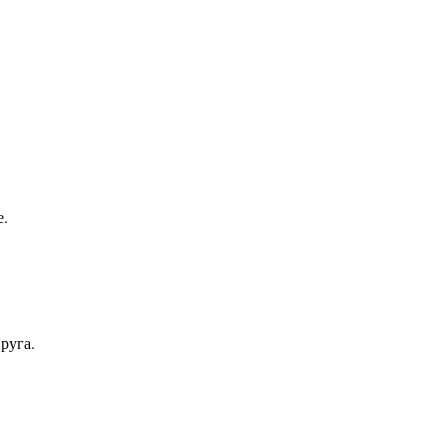
е.
руга.