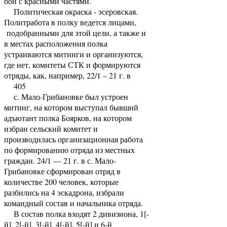
бои с красными частями.
Политическая окраска - эсеровская.
Политработа в полку ведется лицами,
подобранными для этой цели, а также и
в местах расположения полка
устраиваются митинги и организуются,
где нет, комитеты СТК и формируются
отряды, как, например, 22/1 – 21 г. в
405
с. Мало-Грибановке был устроен
митинг, на котором выступал бывший
адъютант полка Боярков, на котором
избран сельский комитет и
производилась организационная работа
по формированию отряда из местных
граждан. 24/1 — 21 г. в с. Мало-
Грибановке сформирован отряд в
количестве 200 человек, которые
разбились на 4 эскадрона, избрали
командный состав и начальника отряда.
В состав полка входят 2 дивизиона, 1[-
й], 2[-й], 3[-й], 4[-й], 5[-й] и 6-й