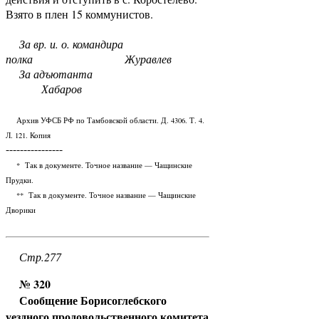
Взято в плен 15 коммунистов.
За вр. и. о. командира
полка Журавлев
За адъютанта
Хабаров
Архив УФСБ РФ по Тамбовской области. Д. 4306. Т. 4.
Л. 121. Копия
----------------
* Так в документе. Точное название — Чащинские
Прудки.
** Так в документе. Точное название — Чащинские
Дворики
Стр.277
№ 320
Сообщение Борисоглебского
уездного продовольственного комитета