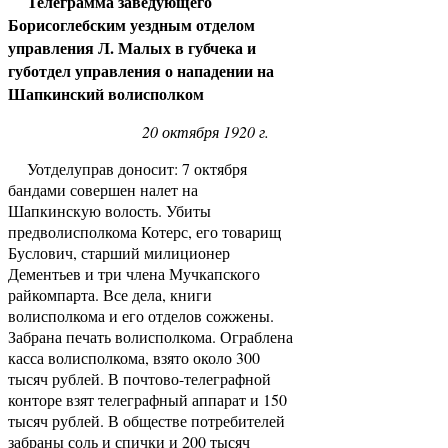
Телеграмма заведующего
Борисоглебским уездным отделом
управления Л. Малых в губчека и
губотдел управления о нападении на
Шапкинский волисполком
20 октября 1920 г.
Уотделуправ доносит: 7 октября
бандами совершен налет на
Шапкинскую волость. Убиты
предволисполкома Котерс, его товарищ
Буслович, старший милиционер
Дементьев и три члена Мучкапского
райкомпарта. Все дела, книги
волисполкома и его отделов сожжены.
Забрана печать волисполкома. Ограблена
касса волисполкома, взято около 300
тысяч рублей. В почтово-телеграфной
конторе взят телеграфный аппарат и 150
тысяч рублей. В обществе потребителей
забраны соль и спички и 200 тысяч