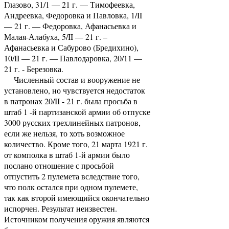
Глазово, 31/1 — 21 г. — Тимофеевка,
Андреевка, Федоровка и Павловка, 1/II
— 21 г. — Федоровка, Афанасьевка и
Малая-Алабуха, 5/II — 21 г. –
Афанасьевка и Сабурово (Бредихино),
10/II — 21 г. — Павлодаровка, 20/11 —
21 г. - Березовка.
Численный состав и вооружение не
установлено, но чувствуется недостаток
в патронах 20/II - 21 г. была просьба в
штаб 1 -й партизанской армии об отпуске
3000 русских трехлинейных патронов,
если же нельзя, то хоть возможное
количество. Кроме того, 21 марта 1921 г.
от комполка в штаб 1-й армии было
послано отношение с просьбой
отпустить 2 пулемета вследствие того,
что полк остался при одном пулемете,
так как второй имеющийся окончательно
испорчен. Результат неизвестен.
Источником получения оружия являются