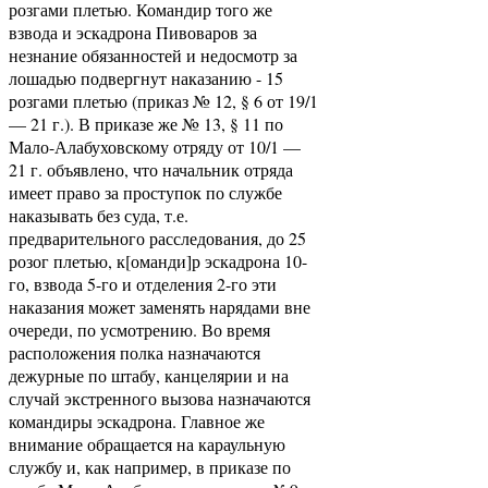
розгами плетью. Командир того же
взвода и эскадрона Пивоваров за
незнание обязанностей и недосмотр за
лошадью подвергнут наказанию - 15
розгами плетью (приказ № 12, § 6 от 19/1
— 21 г.). В приказе же № 13, § 11 по
Мало-Алабуховскому отряду от 10/1 —
21 г. объявлено, что начальник отряда
имеет право за проступок по службе
наказывать без суда, т.е.
предварительного расследования, до 25
розог плетью, к[оманди]р эскадрона 10-
го, взвода 5-го и отделения 2-го эти
наказания может заменять нарядами вне
очереди, по усмотрению. Во время
расположения полка назначаются
дежурные по штабу, канцелярии и на
случай экстренного вызова назначаются
командиры эскадрона. Главное же
внимание обращается на караульную
службу и, как например, в приказе по