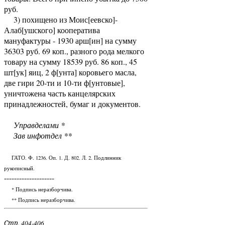
руб.
3) похищено из Моис[еевско]-
Алаб[ушского] кооператива
мануфактуры - 1930 арш[ин] на сумму
36303 руб. 69 коп., разного рода мелкого
товару на сумму 18539 руб. 86 коп., 45
шт[ук] яиц, 2 ф[унта] коровьего масла,
две гири 20-ти и 10-ти ф[унтовые],
уничтожена часть канцелярских
принадлежностей, бумаг и документов.
Управделами *
Зав инфотдел **
ГАТО. Ф. 1236. Оп. 1. Д. 802. Л. 2. Подлинник
рукописный.
--------------------
* Подпись неразборчива.
** Подпись неразборчива.
Стр. 404-406