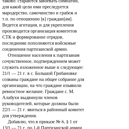
таково: стараются завоевать симпатии,
для какой цели ими преследуется
мародерство, самочинство и грабеж и
т.п. по отношению [к] граждан[ам].
Ведется агитация, и для укрепления
производится организация комитетов
СТК и формирование отрядов,
последними пополняются войсковые
соединения партизанской армии.
Отношение населения к партизанам
сочувственное, подтверждением может
служить изложенное выше и следующее:
21/1 — 21 г. в с. Большой Грибановке
созваны граждане на общее собрание для
организации, на что граждане изъявили
ревностное желание. Граждане с. М.
Алабухи выдвинули членов
руководителей, которые должны были
22/1 — 21 г. явиться в районный комитет
для утверждения.
Добавлю, что в приказе № 6, § 1 от
13/1 — 21 г. по 1-й Партизанской армии