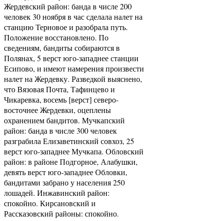
Жердевский район: банда в числе 200
человек 30 ноября в час сделала налет на
станцию Терновое и разобрала путь.
Положение восстановлено. По
сведениям, бандиты собираются в
Полянах, 5 верст юго-западнее станции
Есипово, и имеют намерения произвести
налет на Жердевку. Разведкой выяснено,
что Вязовая Почта, Тафинцево и
Чикаревка, восемь [верст] северо-
восточнее Жердевки, оцеплены
охранением бандитов. Мучкапский
район: банда в числе 300 человек
разграбила Елизаветинский совхоз, 25
верст юго-западнее Мучкапа. Обловский
район: в районе Подгорное, Алабушки,
девять верст юго-западнее Обловки,
бандитами забрано у населения 250
лошадей. Инжавинский район:
спокойно. Кирсановский и
Рассказовский районы: спокойно.