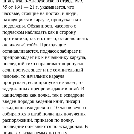
штабу Мало-Алабуховского отряда №9,
§5 от 16/1 — 21 г. указывается, что
часовые, стоящие на постах, и люди,
находящиеся в карауле, пропуска знать
не должны. Обязанность часового с
подчаском наблюдать как в сторону
противника, так и от него, останавливать
окликом «Стой!». Проходящие
останавливаются, подчасок забирает и
препровождает их к начальнику караула,
последний тихо спрашивает «пропуск»,
если пропуск знает и не сомнительный
человек, то начальник караула
пропускает, если пропуска не знает, то
задержанных препровождают в штаб. В
канцеляриях как полка, так и эскадрона
введен порядок ведения книг, писари
эскадронов ежедневно в 10 часов вечера
собираются в штаб полка для получения
распоряжений, приказов по полку,
последние объявляются по эскадронам. В
приказах, издаваемых по полку,