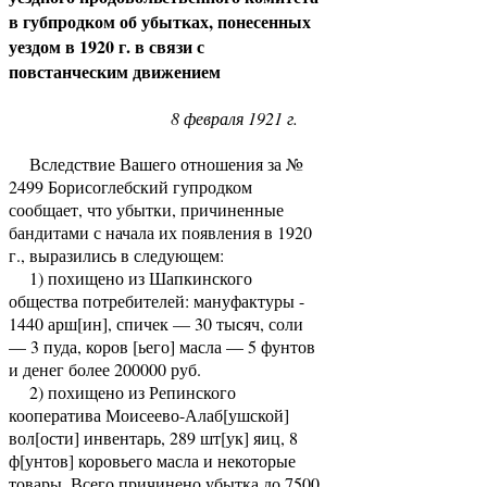
в губпродком об убытках, понесенных
уездом в 1920 г. в связи с
повстанческим движением
8 февраля 1921 г.
Вследствие Вашего отношения за №
2499 Борисоглебский гупродком
сообщает, что убытки, причиненные
бандитами с начала их появления в 1920
г., выразились в следующем:
1) похищено из Шапкинского
общества потребителей: мануфактуры -
1440 арш[ин], спичек — 30 тысяч, соли
— 3 пуда, коров [ьего] масла — 5 фунтов
и денег более 200000 руб.
2) похищено из Репинского
кооператива Моисеево-Алаб[ушской]
вол[ости] инвентарь, 289 шт[ук] яиц, 8
ф[унтов] коровьего масла и некоторые
товары. Всего причинено убытка до 7500