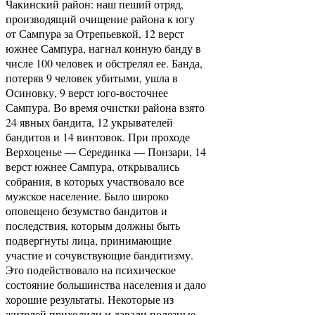
Чакинский район: наш пеший отряд,
производящий очищение района к югу
от Сампура за Отрепьевкой, 12 верст
южнее Сампура, нагнал конную банду в
числе 100 человек и обстрелял ее. Банда,
потеряв 9 человек убитыми, ушла в
Осиновку, 9 верст юго-восточнее
Сампура. Во время очистки района взято
24 явных бандита, 12 укрывателей
бандитов и 14 винтовок. При проходе
Верхоценье — Серединка — Понзари, 14
верст южнее Сампура, открывались
собрания, в которых участвовало все
мужское население. Было широко
оповещено безумство бандитов и
последствия, которым должны быть
подвергнуты лица, принимающие
участие и сочувствующие бандитизму.
Это подействовало на психическое
состояние большинства населения и дало
хорошие результаты. Некоторые из
жителей приходили и давали полезные