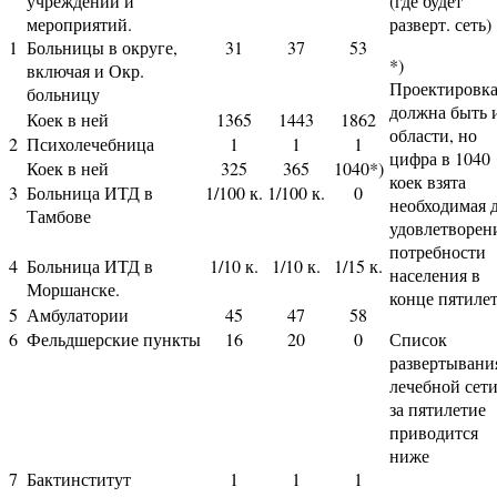
учреждений и
(где будет
мероприятий.
разверт. сеть)
1
Больницы в округе,
31
37
53
*)
включая и Окр.
Проектировк
больницу
должна быть 
Коек в ней
1365
1443
1862
области, но
2
Психолечебница
1
1
1
цифра в 1040
Коек в ней
325
365
1040*)
коек взята
3
Больница ИТД в
1/100 к.
1/100 к.
0
необходимая 
Тамбове
удовлетворен
потребности
4
Больница ИТД в
1/10 к.
1/10 к.
1/15 к.
населения в
Моршанске.
конце пятиле
5
Амбулатории
45
47
58
6
Фельдшерские пункты
16
20
0
Список
развертывани
лечебной сет
за пятилетие
приводится
ниже
7
Бактинститут
1
1
1