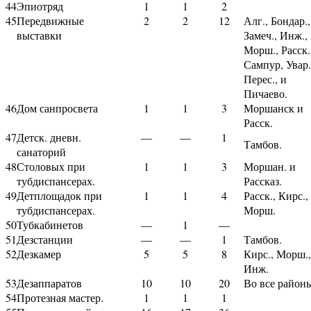
44
Эпиотряд
1
1
2
45
Передвижные
2
2
12
Алг., Бондар.,
выставки
Замеч., Инж.
Морш., Расск.
Сампур, Увар.
Перес., и
Пичаево.
46
Дом санпросвета
1
1
3
Моршанск и
Расск.
47
Детск. дневн.
—
—
1
Тамбов.
санаторий
48
Столовых при
1
1
3
Моршан. и
тубдиспансерах.
Рассказ.
49
Детплощадок при
1
1
4
Расск., Кирс.,
тубдиспансерах.
Морш.
50
Тубкабинетов
—
1
—
51
Дезстанции
—
—
1
Тамбов.
52
Дезкамер
5
5
8
Кирс., Морш.,
Инж.
53
Дезаппаратов
10
10
20
Во все район
54
Протезная мастер.
1
1
1