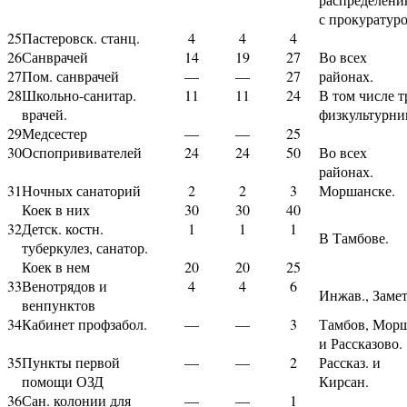
с прокуратуро
25
Пастеровск. станц.
4
4
4
26
Санврачей
14
19
27
Во всех
27
Пом. санврачей
—
—
27
районах.
28
Школьно-санитар.
11
11
24
В том числе т
врачей.
физкультурни
29
Медсестер
—
—
25
30
Оспопрививателей
24
24
50
Во всех
районах.
31
Ночных санаторий
2
2
3
Моршанске.
Коек в них
30
30
40
32
Детск. костн.
1
1
1
В Тамбове.
туберкулез, санатор.
Коек в нем
20
20
25
33
Венотрядов и
4
4
6
Инжав., Замет
венпунктов
34
Кабинет профзабол.
—
—
3
Тамбов, Морш
и Рассказово.
35
Пункты первой
—
—
2
Рассказ. и
помощи ОЗД
Кирсан.
36
Сан. колонии для
—
—
1