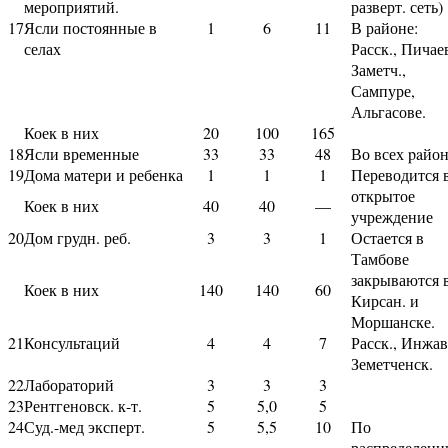
мероприятий.
разверт. сеть)
17
Ясли постоянные в
1
6
11
В районе:
селах
Расск., Пичае
Заметч.,
Сампуре,
Альгасове.
Коек в них
20
100
165
18
Ясли временные
33
33
48
Во всех paйо
19
Дома матери и ребенка
1
1
1
Переводится 
открытое
Коек в них
40
40
—
учреждение
20
Дом грудн. реб.
3
3
1
Остается в
Тамбове
закрываются 
Коек в них
140
140
60
Кирсан. и
Моршанске.
21
Консультаций
4
4
7
Расск., Инжав
Земетченск.
22
Лабораторий
3
3
3
23
Рентгеновск. к-т.
5
5,0
5
24
Суд.-мед эксперт.
5
5,5
10
По
распределен