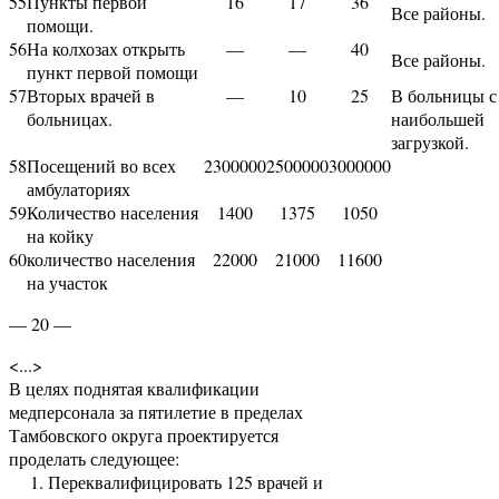
55
Пункты первой
16
17
36
Все районы.
помощи.
56
На колхозах открыть
—
—
40
Все районы.
пункт первой помощи
57
Вторых врачей в
—
10
25
В больницы с
больницах.
наибольшей
загрузкой.
58
Посещений во всех
2300000
2500000
3000000
амбулаториях
59
Количество населения
1400
1375
1050
на койку
60
количество населения
22000
21000
11600
на участок
— 20 —
<...>
В целях поднятая квалификации
медперсонала за пятилетие в пределах
Тамбов­ского округа проектируется
проделать следующее:
1. Переквалифицировать 125 врачей и