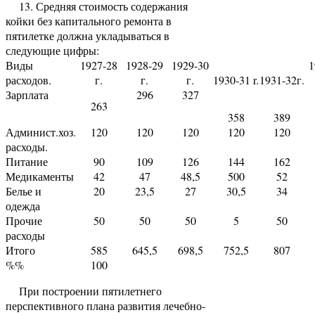
13. Средняя стоимость содержания
койки без капитального ремонта в
пятилетке должна укладываться в
следующие цифры:
Виды
1927-28
1928-29
1929-30
1
расходов.
г.
г.
г.
1930-31 r.
1931-32г.
Зарплата
296
327
263
358
389
Админист.хоз.
120
120
120
120
120
расходы.
Питание
90
109
126
144
162
Медикаменты
42
47
48,5
500
52
Белье и
20
23,5
27
30,5
34
одежда
Прочие
50
50
50
5
50
расходы
Итого
585
645,5
698,5
752,5
807
%%
100
При построении пятилетнего
перспективного плана развития лечебно-