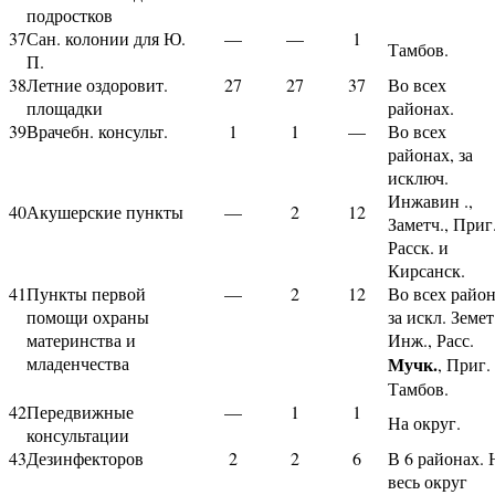
подростков
37
Сан. колонии для Ю.
—
—
1
Тамбов.
П.
38
Летние оздоровит.
27
27
37
Во всех
площадки
районах.
39
Врачебн. консульт.
1
1
—
Во всех
районах, за
исключ.
Инжавин .,
40
Акушерские пункты
—
2
12
Заметч., Приг.
Расск. и
Кирсанск.
41
Пункты первой
—
2
12
Во всех райо
помощи охраны
за искл. Земет
материнства и
Инж., Расс.
младенчества
Мучк.
, Приг.
Тамбов.
42
Передвижные
—
1
1
На округ.
консультации
43
Дезинфекторов
2
2
6
В 6 районах. 
весь округ