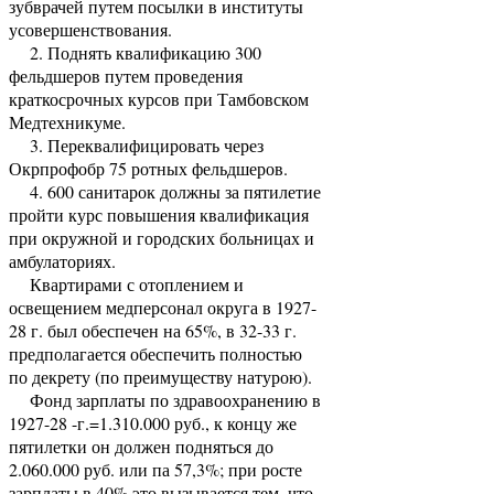
зубврачей путем посылки в институты
усовершенствования.
2. Поднять квалификацию 300
фельдшеров путем проведения
краткосрочных курсов при Тамбовском
Медтехникуме.
3. Переквалифицировать через
Окрпрофобр 75 ротных фельдшеров.
4. 600 санитарок должны за пятилетие
пройти курс повышения квалификация
при окружной и городских больницах и
амбулаториях.
Квартирами с отоплением и
освещением медперсонал округа в 1927-
28 г. был обеспечен на 65%, в 32-33 г.
предполагается обеспечить полностью
по декрету (по преимуществу натурою).
Фонд зарплаты по здравоохранению в
1927-28 -г.=1.310.000 руб., к концу же
пятилетки он должен подняться до
2.060.000 руб. или па 57,3%; при росте
зар­платы в 40% это вызывается тем, что