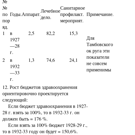
№
№
Санитарное
Лечебное
по
Годы.
Аппарат.
профилакт.
Примечание.
дело.
пор
мероприят.
яд.
1
в
2,5
82,2
15,3
Для
1927
Тамбовского
—28
ок руга эти
г.
показатели
2
в
1,3
74,6
24,1
не совсем
1932
применимы
—33
г.
12. Рост бюджетов здравоохранения
ориентировочно проектируется
следующий:
Если бюджет здравоохранения в 1927-
28 г. взять за 100%, то в 1932-33 г. он
должен быть = 176 %.
Если взять за 100% бюджет 1928-29 г.,
то в 1932-33 году он будет = 150,6%.