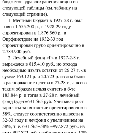
бюджетов здравоохранения видна из
следующей таблицы (см. таблицу на
следующей странице).
1. Местный бюджет в 1927-28 г. был
равен 1.555.200 р., в 1928-29 году
спроектирован в 1.876.560 р., в
Окрфинотделе на 1932-33 год
спроектирован грубо ориентировочно в
2.783.900 руб.
2. Лечебный фонд «Г» в 1927-2-8 г.
выражался в 815.410 руб., но отсюда
необходимо изъять остатки от 26-27 г. <в
сумме 163.121 р. и 20.723 р. из'яты были
в распоряжение центра в 27-28 г., а всего
таким образам нельзя считать в б-те
183.844 р. и тогда в 27-28 г. лечебный
фонд будет=631.565 руб. Учитывая рост
зарплаты за пятилетие ориентировочно в
58%, следует соответственно вывести к
32-33 году и лечфонд с увеличением на
58%, т. е. 631.565+58% =997.872 руб.. из
этих 997.872 руб. необходимо изъять 10%