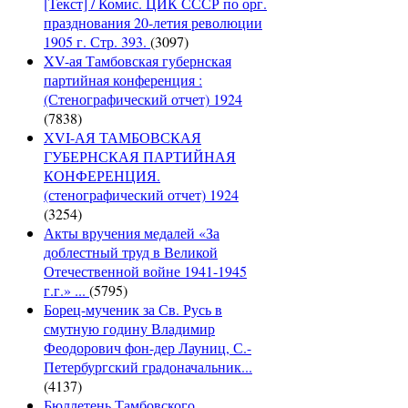
[Текст] / Комис. ЦИК СССР по орг.
празднования 20-летия революции
1905 г. Стр. 393.
(3097)
XV-ая Тамбовская губернская
партийная конференция :
(Стенографический отчет) 1924
(7838)
XVI-АЯ ТАМБОВСКАЯ
ГУБЕРНСКАЯ ПАРТИЙНАЯ
КОНФЕРЕНЦИЯ.
(стенографический отчет) 1924
(3254)
Акты вручения медалей «За
доблестный труд в Великой
Отечественной войне 1941-1945
г.г.» ...
(5795)
Борец-мученик за Св. Русь в
смутную годину Владимир
Феодорович фон-дер Лауниц, С.-
Петербургский градоначальник...
(4137)
Бюллетень Тамбовского