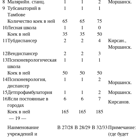
8
Малярийн. станц.
1
1
2
Моршанск.
9
Тубсанаторий в
1
1
1
Тамбове
Количество коек в ней
65
65
75
10
Лесная школа
1
1
0
Коек в ней
35
35
50
11
Тубдиспансер
2
2
4
Кирсан.,
Моршанск.
12
Вендиспансер
2
2
3
13
Психоневрологическая
1
1
1
школа
Коек в ней
50
50
50
14
Психоневрология,
1
1
2
Моршанск.
диспансер
15
Детпрофамбулатория
1
1
2
Моршанск.
16
Ясли постоянные в
6
6
7
Кирсанов.
городах
Коек в ней
165
165
185
— 19 —
Наименование
В 27/28
В 28/29
В 32/33
Примечание:
учреждений и
(где будет