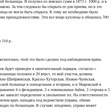
 больницы. Я получил из земских сумм в 1873 г. 1000 р. и в
авою. За тем следовало бы открыть ее для приема, но в это
ьница не могла быть открыта. К тому же необходимо было
ными принадлежностями. Эти все вещи куплены и обошлись 700
 310 р.
лательно, чтоб это было сделано под наблюдением врача.
будет приведен в окончательный порядок, согласно с
больницы положен в 20 верст, то мой участок должны
рхне-Шибряевская, Красно-Хуторская, Нижне-Чуевская,
ской больнице в понедельник и вторник, и в Уваровской в
ведывании 4-х фельдшеров, 2-х повивальных бабок, 2 сторожа и 2
кже зависит определение и увольнение их. На ответственности
ичем врач, находясь под ведомством управы, обязан
сходах по больницам. В случаях эпидемии, управа может