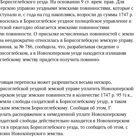
орисоглебского уезда. На основании 9 ст. врем. прав. Для
хоперскою управою уездными земскими повинностями, которые с
тупали и, с года на год накопляясь, возросли до суммы 1747 р.
носилась в Борисоглебское уездное полицейское управление и
датской ежегодно облагается земскими повинностями
али повинности. О присылке исчисленных повинностей с земли
ва неоднократно относилась в Борисоглебскую земскую управу.
июня, за № 786, сообщила, что, разрабатывая сведение о
орисоглебском, а в Новохоперском уезде находится излишняя
глебскому земству придется получить повинно-
тоящая переписка может разрешиться весьма нескоро,
орисоглебской уездной земской управе уплатить Новохоперской
рском уезде земские повинности в количестве 1747 р. 95 ½ к.,
земли слободы солдатской к Борисоглебскому уезду, в таком
ким земством Борисоглебскому. Сообщая об этом, Г.
делать распоряжение к немедленной уплате Новохоперскому
олдатской слободы действительно находится в Новохоперском
ся в пределах Борисоглебского уезда, то сообщить об этом, с
ензии Новохоперского земства.