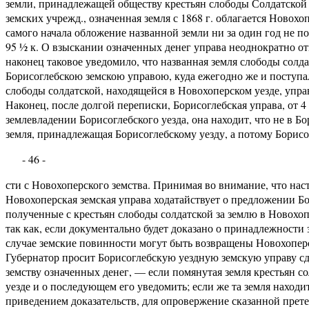
земли, принадлежащей обществу крестьян слободы Солдатской Б
земских учрежд., означенная земля с 1868 г. облагается Ново
самого начала обложение названной земли ни за один год не пос
95 ½ к. О взыскании означенных денег управа неоднократно от
наконец таковое уведомило, что названная земля слободы сол
Борисоглебскою земскою управою, куда ежегодно же и поступ
слободы солдатской, находящейся в Новохоперском уезде, упра
Наконец, после долгой переписки, Борисоглебская управа, от 4 
землевладении Борисоглебского уезда, она находит, что не в Б
земля, принадлежащая Борисоглебскому уезду, а потому Борисо
- 46 -
сти с Новохоперского земства. Принимая во внимание, что нас
Новохоперская земская управа ходатайствует о предложении Б
полученные с крестьян слободы солдатской за землю в Новохопе
так как, если документально будет доказано о принадлежности 
случае земские повинности могут быть возвращены Новохоперс
Губернатор просит Борисоглебскую уездную земскую управу с
земству означенных денег, — если помянутая земля крестьян с
уезде и о последующем его уведомить; если же та земля находит
приведением доказательств, для опровержение сказанной прет