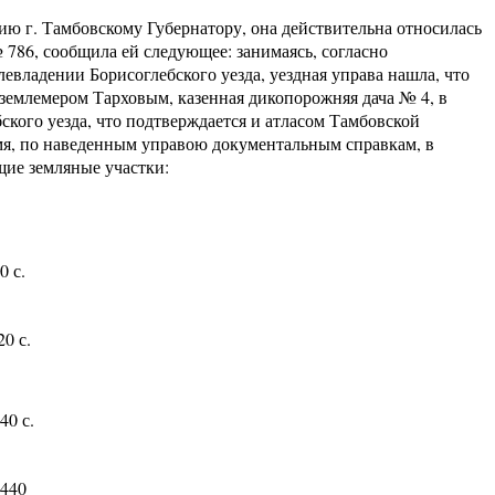
 г. Тамбовскому Губернатору, она действительна относилась
 786, сообщила ей следующее: занимаясь, согласно
евладении Борисоглебского уезда, уездная управа нашла, что
 землемером Тарховым, казенная дикопорожняя дача № 4, в
бского уезда, что подтверждается и атласом Тамбовской
мя, по наведенным управою документальным справкам, в
щие земляные участки:
0 с.
20 с.
40 с.
1440