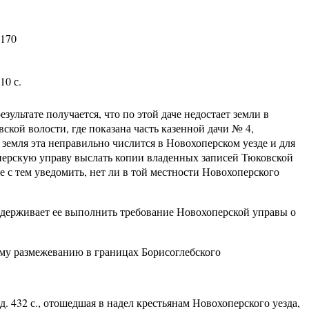
2170
10 с.
зультате получается, что по этой даче недостает земли в
вской волости, где показана часть казенной дачи № 4,
о земля эта неправильно числится в Новохоперском уезде и для
оперскую управу выслать копии владенных записей Тюковской
е с тем уведомить, нет ли в той местности Новохоперского
адерживает ее выполнить требование Новохоперской управы о
му размежеванию в границах Борисоглебского
д. 432 с., отошедшая в надел крестьянам Новохоперского уезда,