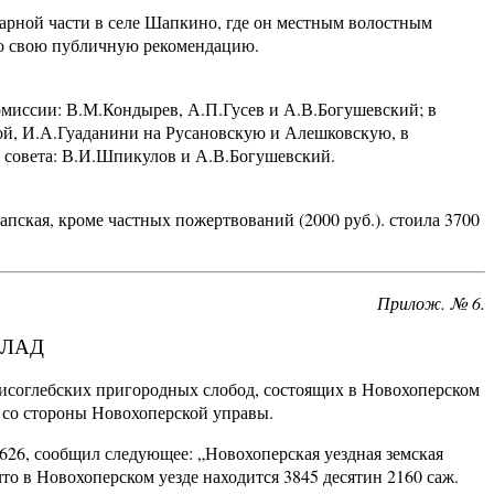
ожарной части в селе Шапкино, где он местным волостным
ло свою публичную рекомендацию.
комиссии: В.М.Кондырев, А.П.Гусев и А.В.Богушевский; в
ой, И.А.Гуаданини на Русановскую и Алешковскую, в
 совета: В.И.Шпикулов и А.В.Богушевский.
апская, кроме частных пожертвований (2000 руб.). стоила 3700
Прилож. № 6.
КЛАД
орисоглебских пригородных слобод, состоящих в Новохоперском
у со стороны Новохоперской управы.
626, сообщил следующее: „Новохоперская уездная земская
что в Новохоперском уезде находится 3845 десятин 2160 саж.