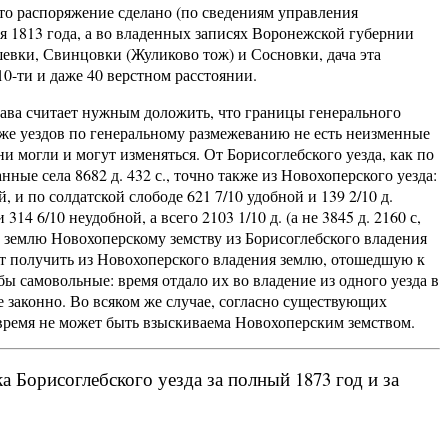
Это распоряжение сделано (по сведениям управления
 1813 года, а во владенных записях Воронежской губернии
шевки, Свинцовки (Жуликово тож) и Сосновки, дача эта
10-ти и даже 40 верстном расстоянии.
ава считает нужным доложить, что границы генерального
 же уездов по генеральному размежеванию не есть неизменные
и могли и могут изменяться. От Борисоглебского уезда, как по
ные села 8682 д. 432 с., точно также из Новохоперского уезда:
, и по солдатской слободе 621 7/10 удобной и 139 2/10 д.
14 6/10 неудобной, а всего 2103 1/10 д. (а не 3845 д. 2160 с,
ть землю Новохоперскому земству из Борисоглебского владения
ет получить из Новохоперского владения землю, отошедшую к
 самовольные: время отдало их во владение из одного уезда в
 законно. Во всяком же случае, согласно существующих
время не может быть взыскиваема Новохоперским земством.
а Борисоглебского уезда за полный 1873 год и за