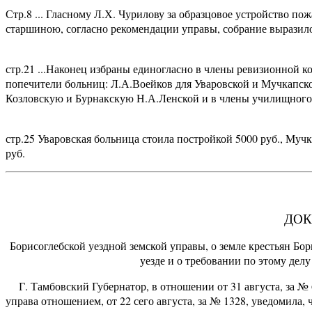
Стр.8 ... Гласному Л.Х. Чурилову за образцовое устройство п
старшиною, согласно рекомендации управы, собрание вырази
стр.21 ...Наконец избраны единогласно в члены ревизионной 
попечители больниц: Л.А.Воейков для Уваровской и Мучкапск
Козловскую и Бурнакскую Н.А.Ленской и в члены училищного
стр.25 Уваровская больница стоила постройкой 5000 руб., Мучк
руб.
ДО
Борисоглебской уездной земской управы, о земле крестьян Б
уезде и о требовании по этому дел
Г. Тамбовский Губернатор, в отношении от 31 августа, за № 
управа отношением, от 22 сего августа, за № 1328, уведомила, 