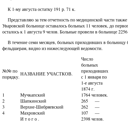
К 1-му августа остатку 191 р. 71 к.
Представляю за тем отчетность по медицинской части также за 
Уваровской больнице оставалось больных 11 человек, до первого
осталось к 1 августа 9 челов. Больные провели в больнице 2256
В течение семи месяцев, больных приходивших в больницу бы
фельдшерам, видно из нижеследующей ведомости.
Число
больных
№№ по
приходивших
НАЗВАНИЕ УЧАСТКОВ.
порядку.
с 1 января по
1-е августа
1874 г.
1
Мучкапский
1764 человек.
2
Шапкинский
265 —
3
Верхне-Шибряевский
262 —
4
Махровский
107 —
И т о г о .
2398 челов.