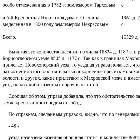
особо отмежеванная в 1782 г. землемером Тарховым.
с.
и 5-й Крепостная Никитская дача г. Оленина,
1961 д. 
выделенная в 1800 году землемером Некрасовым.
с.
Всего.
10329 д. 
Вычитая это количество десятин из числа 18834 д. 1187 с. в ре
Борисоглебском уезде 8505 д. 1177 с. Так как в границах Махро
прилегает Новохоперский уезд, то уездная управа полагает, чт
разъяснения этого обстоятельства покорнейше просить Новох
волости и других, какие прилегают к Махровской меже и вмест
уезда каких либо казенных оброчных статей.
Сообщая об этом, управа добавила, что это обстоятельство з
земле крестьян пригородных слобод.
По справкам, сделанным управою, видно, что по генерально
- 48 -
уезда назначена казенная оброчная статья, в количестве 8682 