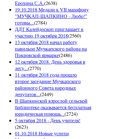
Ерохина С.А.
(
2638
)
19.10.2018 Медали к VII марафону
"МУЧКАП-ШАПКИНО - Любо!"
готовы...
(
2784
)
ДДТ Калейдоскоп приглашает к
участию 19 октября 2018
(
2560
)
13 октября 2018 начал работу
павильон Мучкапского района на
Покровской ярмарке
(
2486
)
12 октября 2018. День здоровья в
лесу...
(
2770
)
11 октября 2018 года прошло
второе заседание Мучкапского
районного Совета народных
депутатов...
(
2449
)
В Шапкинской взрослой сельской
библиотеке оказывается бесплатная
юридическая помощь...
(
2724
)
5 октября 2018 - День учителя!
(
2623
)
01.10.2018 Новые успехи