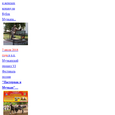
и женских
команд на
Кубок
Мучкапа...
7 июля 2018
года
в р.п.
Мучкапский
прошел VI
Фестиваль
поэзии
"Пастернак и
Мучкап"
....