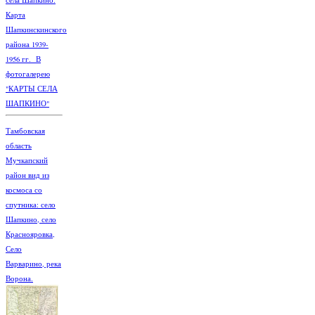
Карта
Шапкинскинского
района 1939-
1956 гг. В
фотогалерею
"КАРТЫ СЕЛА
ШАПКИНО"
Тамбовская
область
Мучкапский
район вид из
космоса со
спутника: село
Шапкино, село
Краснояровка,
Село
Варварино, река
Ворона.