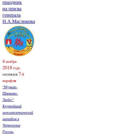
праздник
на призы
генерала
Н.А.Масликова
4
ноября
2018
года
7
состоялся
-й
марафо
н
"Мучкап-
Шапкино-
Любо!"
Крупнейший
легкоатлетический
марафон в
Черноземье
России.