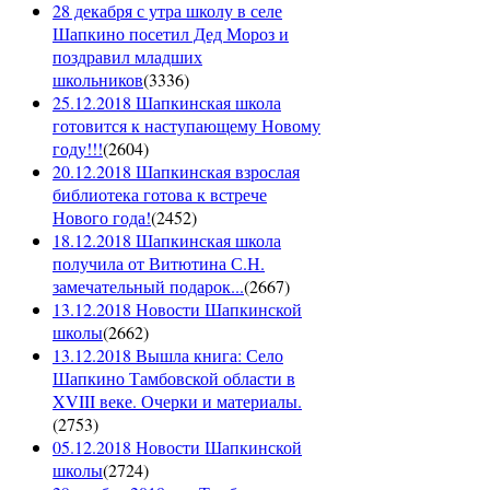
28 декабря с утра школу в селе
Шапкино посетил Дед Мороз и
поздравил младших
школьников
(
3336
)
25.12.2018 Шапкинская школа
готовится к наступающему Новому
году!!!
(
2604
)
20.12.2018 Шапкинская взрослая
библиотека готова к встрече
Нового года!
(
2452
)
18.12.2018 Шапкинская школа
получила от Витютина С.Н.
замечательный подарок...
(
2667
)
13.12.2018 Новости Шапкинской
школы
(
2662
)
13.12.2018 Вышла книга: Село
Шапкино Тамбовской области в
XVIII веке. Очерки и материалы.
(
2753
)
05.12.2018 Новости Шапкинской
школы
(
2724
)