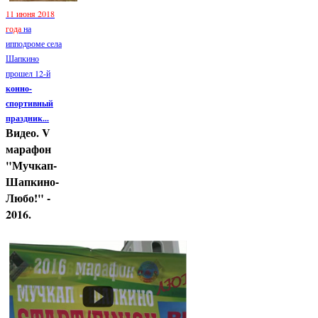
11 июня 2018
года
на
ипподроме села
Шапкино
прошел 12-й
конно-
спортивный
праздник...
Видео. V
марафон
"Мучкап-
Шапкино-
Любо!" -
2016.