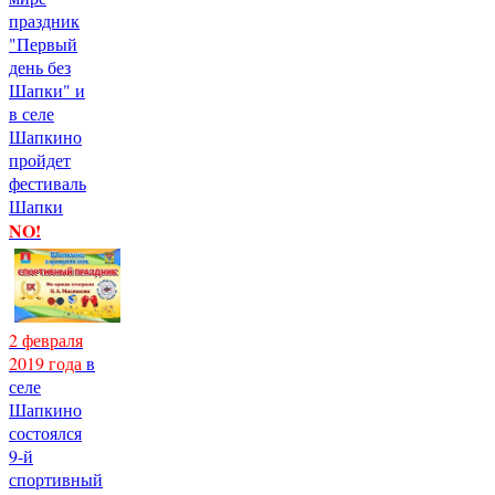
праздник
"Первый
день без
Шапки" и
в селе
Шапкино
пройдет
фестиваль
Шапки
NO!
2 февраля
2019 года
в
селе
Шапкино
состоялся
9-й
спортивный