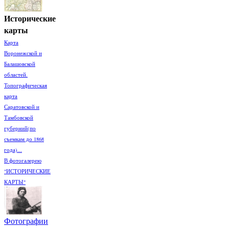
Исторические
карты
Карта
Воронежской и
Балашовской
областей.
Топографическая
карта
Саратовской и
Тамбовской
губерний(по
съемкам до 1868
года)...
В фотогалерею
"ИСТОРИЧЕСКИЕ
КАРТЫ"
Фотографии