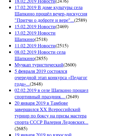
18.02.2019 Новости
(
2476
)
17.02.2019 В доме культуры села
Шапкино прошёл вечер-дискуссия
"Притчи о доброте и вере"...
(
2589
)
15.02.2019 Новости
(
2469
)
13.02.2019 Новости
Шапкино
(
2518
)
11.02.2019 Новости
(
2515
)
08.02.2019 Новости села
Шапкино
(
2855
)
Мучкап туристический
(
2600
)
5 февраля 2019 состоялся
очередной этап конкурса «Педагог
года»...
(
2648
)
02.02.2019 в селе Шапкино прошел
спортивный праздник...
(
2649
)
20 января 2019 в Тамбове
завершился XX Всероссийский
турнир по боксу на призы мастера
спорта СССР Валерия Ледовских...
(
2685
)
19 января 2019 во взрослой