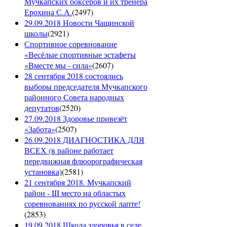
Мучкапских боксеров и их тренера
Ерохина С.А.
(
2497
)
29.09.2018 Новости Чащинской
школы
(
2921
)
Спортивное соревнование
«Весёлые спортивные эстафеты
«Вместе мы - сила»
(
2607
)
28 сентября 2018 состоялись
выборы председателя Мучкапского
районного Совета народных
депутатов
(
2520
)
27.09.2018 Здоровье привезёт
«Забота»
(
2507
)
26.09.2018 ДИАГНОСТИКА ДЛЯ
ВСЕХ (в районе работает
передвижная флюорографическая
установка)
(
2581
)
21 сентября 2018. Мучкапский
район - III место на областых
соревнованиях по русской лапте!
(
2853
)
19.09.2018 Школа здоровья в селе