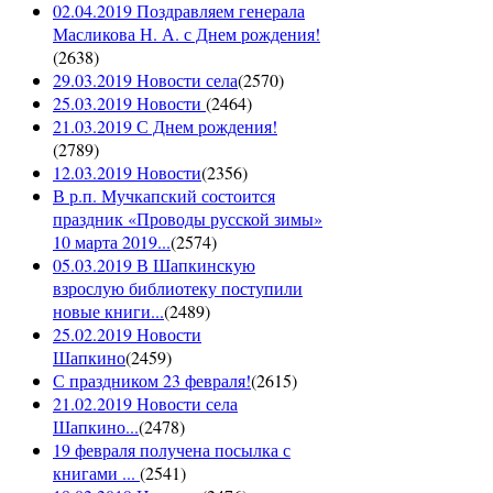
02.04.2019 Поздравляем генерала
Масликова Н. А. с Днем рождения!
(
2638
)
29.03.2019 Новости села
(
2570
)
25.03.2019 Новости
(
2464
)
21.03.2019 С Днем рождения!
(
2789
)
12.03.2019 Новости
(
2356
)
В р.п. Мучкапский состоится
праздник «Проводы русской зимы»
10 марта 2019...
(
2574
)
05.03.2019 В Шапкинскую
взрослую библиотеку поступили
новые книги...
(
2489
)
25.02.2019 Новости
Шапкино
(
2459
)
С праздником 23 февраля!
(
2615
)
21.02.2019 Новости села
Шапкино...
(
2478
)
19 февраля получена посылка с
книгами ...
(
2541
)