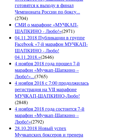
готовятся к выходу в финал
Чемпионата России по боксу...
(
2704
)
СМИ о марафоне «МУЧКАП-
ШАПКИНО - Любо!»
(
2971
)
04.11.2018 Публикации в группе
Facebook «7-й марафон МУЧКАП-
ШАПКИНО - Любо!
04.11.2018.»
(
2646
)
4 ноября 2018 года прошел 7-й
марафон «Мучкап-Шапкино –
Любо!»...
(
3765
)
4 ноября 2018 с 7:00 продолжилась
регистрация на VII марафоне
МУЧКАП-ШАПКИНО-Любо!
(
2848
)
4 ноября 2018 года состоится 7-й
марафон «Мучкап-Шапкино –
Любо!»
(
2792
)
28.10.2018 Новый успех
Мучкапских боксеров и тренера