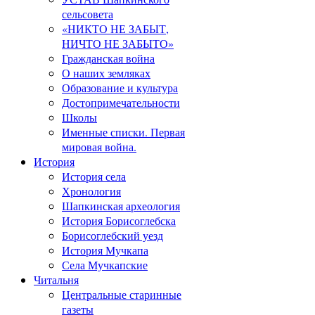
сельсовета
«НИКТО НЕ ЗАБЫТ,
НИЧТО НЕ ЗАБЫТО»
Гражданская война
О наших земляках
Образование и культура
Достопримечательности
Школы
Именные списки. Первая
мировая война.
История
История села
Хронология
Шапкинская археология
История Борисоглебска
Борисоглебский уезд
История Мучкапа
Села Мучкапские
Читальня
Центральные старинные
газеты