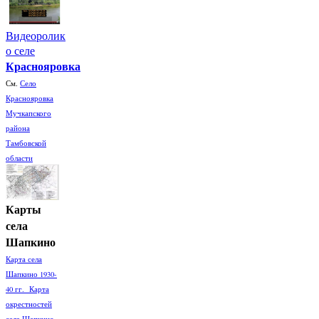
Видеоролик
о селе
Краснояровка
См.
Село
Краснояровка
Мучкапского
района
Тамбовской
области
Карты
села
Шапкино
Карта села
Шапкино 1930-
40 гг. Карта
окрестностей
села Шапкино.