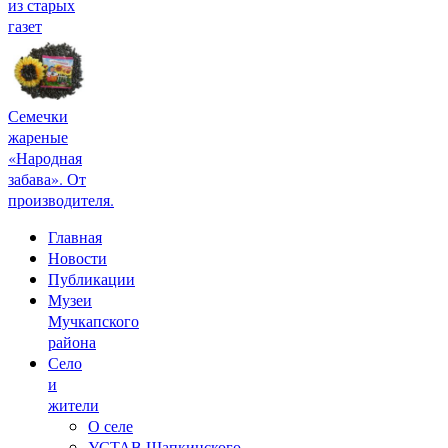
из старых
газет
Семечки
жареные
«Народная
забава». От
производителя.
Главная
Новости
Публикации
Музеи
Мучкапского
района
Село
и
жители
О селе
УСТАВ Шапкинского