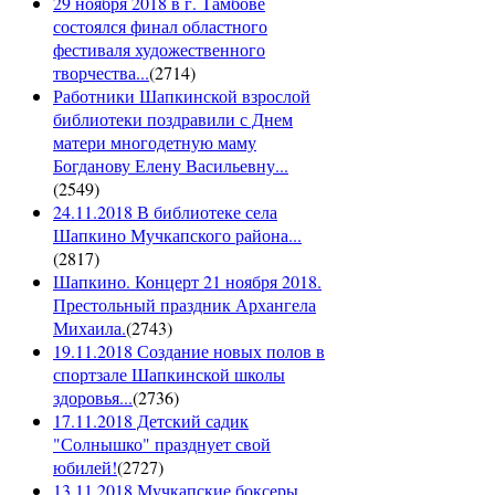
29 ноября 2018 в г. Тамбове
состоялся финал областного
фестиваля художественного
творчества...
(
2714
)
Работники Шапкинской взрослой
библиотеки поздравили с Днем
матери многодетную маму
Богданову Елену Васильевну...
(
2549
)
24.11.2018 В библиотеке села
Шапкино Мучкапского района...
(
2817
)
Шапкино. Концерт 21 ноября 2018.
Престольный праздник Архангела
Михаила.
(
2743
)
19.11.2018 Создание новых полов в
спортзале Шапкинской школы
здоровья...
(
2736
)
17.11.2018 Детский садик
"Солнышко" празднует свой
юбилей!
(
2727
)
13.11.2018 Мучкапские боксеры