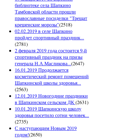
библиотеке села Шапкино
Тамбовской области прошли
православные посиделки "Трещат
крещенские морозы"
(
2518
)
02.02.2019 в селе Шапкино
пройдет спортивный праздник...
(
2781
)
2 февраля 2019 года состоится 9-й
спортивный праздник на призы
генерала Н.А.Масликова...
(
2647
)
16.01.2019 Продолжается
косметический ремонт помещений
Шапкинской школы здоровья...
(
2563
)
12.01.2019 Новогодние праздники
в Шапкинском сельском ДК
(
2631
)
10.01.2019 Шапкинскую школу
здоровья посетило сотни человек...
(
2735
)
С наступающим Новым 2019
годом!
(
2650
)