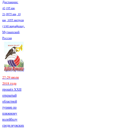
Дистанции:
42,195 км,
21,0975 км, 10
км, 1055 метров
(1/40 марафона).
Мучкапский,
Россия
27-29 июля
2018 года
прошёл XXII
открытый
областной
турнир по
пляжному
волейболу
среди мужских