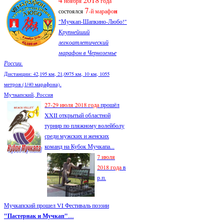
ноября
года
7
состоялся
-й марафо
н
"Мучкап-Шапкино-Любо!"
Крупнейший
легкоатлетический
марафон в Черноземье
России.
Дистанции: 42,195 км, 21,0975 км, 10 км, 1055
метров (1/40 марафона).
Мучкапский, Россия
27-29 июля 2018 года
прошёл
XXII открытый областной
турнир по пляжному волейболу
среди мужских и женских
команд на Кубок Мучкапа...
7 июля
2018 года
в
р.п.
Мучкапский прошел VI Фестиваль поэзии
"Пастернак и Мучкап"
....