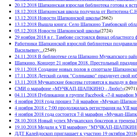
20.12.2018 Шапкинская взрослая библиотека готова к вст
18.12.2018 Шапкинская школа получила от Витютина С.Н.
13.12.2018 Новости Шапкинской школы
(
2662
)
13.12.2018 Вышла книга: Село Шапкино Тамбовской облас
05.12.2018 Новости Шапкинской школы
(
2724
)
29 ноября 2018 в г. Тамбове состоялся финал областного 
Работники Шапкинской взрослой библиотеки поздравили
Васильевну...
(
2549
)
24.11.2018 В библиотеке села Шапкино Мучкапского райо
Шапкино. Концерт 21 ноября 2018. Престольный праздн
19.11.2018 Создание новых полов в спортзале Шапкинско
17.11.2018 Детский садик "Солнышко" празднует свой ю
13.11.2018 Мучкапские боксеры готовятся к выходу в фин
СМИ о марафоне «МУЧКАП-ШАПКИНО - Любо!»
(
2971
)
04.11.2018 Публикации в группе Facebook «7-й мараф
4 ноября 2018 года прошел 7-й марафон «Мучкап-Шапкин
4 ноября 2018 с 7:00 продолжилась регистрация на 
4 ноября 2018 года состоится 7-й марафон «Мучкап-Шап
28.10.2018 Новый успех Мучкапских боксеров и тренера
19.10.2018 Медали к VII марафону "МУЧКАП-ШАПКИНО 
ДДТ Калейдоскоп приглашает к участию 19 октября 2018