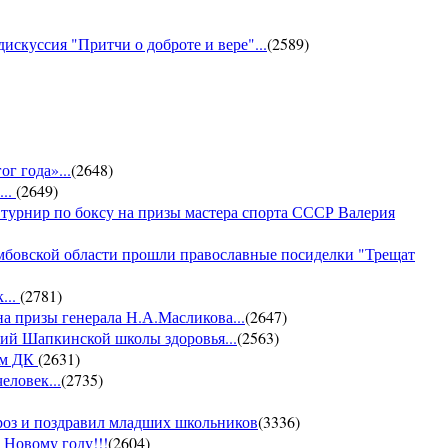
искуссия "Притчи о доброте и вере"...
(
2589
)
г года»...
(
2648
)
...
(
2649
)
 турнир по боксу на призы мастера спорта СССР Валерия
амбовской области прошли православные посиделки "Трещат
...
(
2781
)
на призы генерала Н.А.Масликова...
(
2647
)
ий Шапкинской школы здоровья...
(
2563
)
ом ДК
(
2631
)
еловек...
(
2735
)
ороз и поздравил младших школьников
(
3336
)
 Новому году!!!
(
2604
)