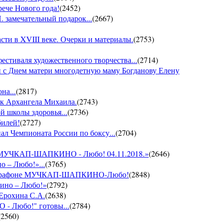
рече Нового года!
(
2452
)
 замечательный подарок...
(
2667
)
ти в XVIII веке. Очерки и материалы.
(
2753
)
фестиваля художественного творчества...
(
2714
)
 с Днем матери многодетную маму Богданову Елену
на...
(
2817
)
ик Архангела Михаила.
(
2743
)
й школы здоровья...
(
2736
)
билей!
(
2727
)
ал Чемпионата России по боксу...
(
2704
)
он МУЧКАП-ШАПКИНО - Любо! 04.11.2018.»
(
2646
)
о – Любо!»...
(
3765
)
VII марафоне МУЧКАП-ШАПКИНО-Любо!
(
2848
)
кино – Любо!»
(
2792
)
 Ерохина С.А.
(
2638
)
- Любо!" готовы...
(
2784
)
(
2560
)