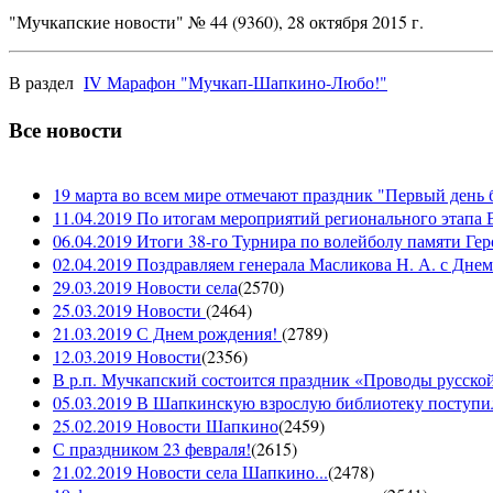
"Мучкапские новости" № 44 (9360), 28 октября 2015 г.
В раздел
IV Марафон "Мучкап-Шапкино-Любо!"
Все новости
19 марта во всем мире отмечают праздник "Первый день 
11.04.2019 По итогам мероприятий регионального этапа В
06.04.2019 Итоги 38-го Турнира по волейболу памяти Ге
02.04.2019 Поздравляем генерала Масликова Н. А. с Дне
29.03.2019 Новости села
(
2570
)
25.03.2019 Новости
(
2464
)
21.03.2019 С Днем рождения!
(
2789
)
12.03.2019 Новости
(
2356
)
В р.п. Мучкапский состоится праздник «Проводы русской 
05.03.2019 В Шапкинскую взрослую библиотеку поступил
25.02.2019 Новости Шапкино
(
2459
)
С праздником 23 февраля!
(
2615
)
21.02.2019 Новости села Шапкино...
(
2478
)