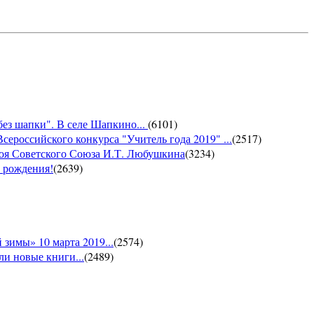
без шапки". В селе Шапкино...
(
6101
)
сероссийского конкурса "Учитель года 2019" ...
(
2517
)
роя Советского Союза И.Т. Любушкина
(
3234
)
м рождения!
(
2639
)
зимы» 10 марта 2019...
(
2574
)
и новые книги...
(
2489
)