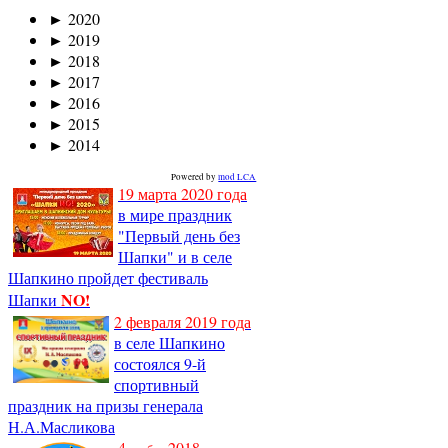
►
2020
►
2019
►
2018
►
2017
►
2016
►
2015
►
2014
Powered by
mod LCA
19 марта 2020 года
в мире праздник
"Первый день без
Шапки" и в селе
Шапкино пройдет фестиваль
NO!
Шапки
2 февраля 2019 года
в селе Шапкино
состоялся 9-й
спортивный
праздник на призы генерала
Н.А.Масликова
4
2018