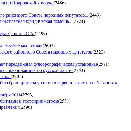
она на Покровской ярмарке
(
2486
)
го районного Совета народных депутатов...
(
2449
)
 бесплатная юридическая помощь...
(
2724
)
ера Ерохина С.А.
(
2497
)
 «Вместе мы - сила»
(
2607
)
пского районного Совета народных депутатов
(
2520
)
т передвижная флюорографическая установка)
(
2581
)
тых соревнованиях по русской лапте!
(
2853
)
ть...
(
2701
)
боксёров приняла участие в соревнованиях в г. Ульяновск.
тября 2018
(
2793
)
обытиями и гостеприимством
(
2531
)
управления
(
2596
)