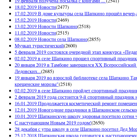
19 февраля получена посылка с книгами ...
(
2541
)
18.02.2019 Новости
(
2477
)
17.02.2019 В доме культуры села Шапкино прошёл вечер-д
15.02.2019 Новости
(
2469
)
13.02.2019 Новости Шапкино
(
2518
)
11.02.2019 Новости
(
2515
)
08.02.2019 Новости села Шапкино
(
2855
)
Мучкап туристический
(
2600
)
5 февраля 2019 состоялся очередной этап конкурса «Педаго
02.02.2019 в селе Шапкино прошел спортивный праздник
20 января 2019 в Тамбове завершился XX Всероссийский
Ледовских...
(
2685
)
19 января 2019 во взрослой библиотеке села Шапкино Т
крещенские морозы"
(
2518
)
02.02.2019 в селе Шапкино пройдет спортивный праздник
2 февраля 2019 года состоится 9-й спортивный праздник 
16.01.2019 Продолжается косметический ремонт помещен
12.01.2019 Новогодние праздники в Шапкинском сельск
10.01.2019 Шапкинскую школу здоровья посетило сотни ч
С наступающим Новым 2019 годом!
(
2650
)
28 декабря с утра школу в селе Шапкино посетил Дед М
25.12.2018 Шапкинская школа готовится к наступающему