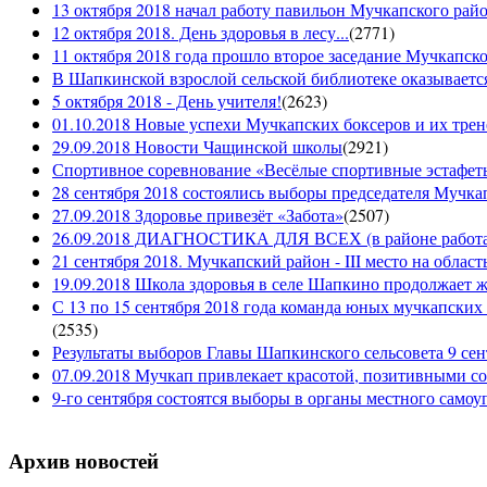
13 октября 2018 начал работу павильон Мучкапского рай
12 октября 2018. День здоровья в лесу...
(
2771
)
11 октября 2018 года прошло второе заседание Мучкапско
В Шапкинской взрослой сельской библиотеке оказывается
5 октября 2018 - День учителя!
(
2623
)
01.10.2018 Новые успехи Мучкапских боксеров и их трен
29.09.2018 Новости Чащинской школы
(
2921
)
Спортивное соревнование «Весёлые спортивные эстафеты
28 сентября 2018 состоялись выборы председателя Мучка
27.09.2018 Здоровье привезёт «Забота»
(
2507
)
26.09.2018 ДИАГНОСТИКА ДЛЯ ВСЕХ (в районе работае
21 сентября 2018. Мучкапский район - III место на облас
19.09.2018 Школа здоровья в селе Шапкино продолжает жи
С 13 по 15 сентября 2018 года команда юных мучкапских 
(
2535
)
Результаты выборов Главы Шапкинского сельсовета 9 сен
07.09.2018 Мучкап привлекает красотой, позитивными с
9-го сентября состоятся выборы в органы местного само
Архив новостей