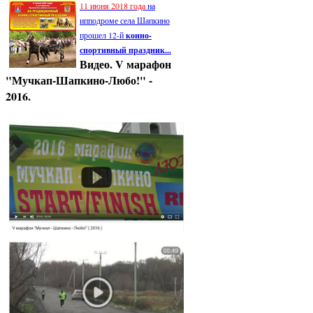
11 июня 2018 года
на
ипподроме села Шапкино
прошел 12-й
конно-
спортивный праздник...
Видео. V марафон
"Мучкап-Шапкино-Любо!" -
2016.