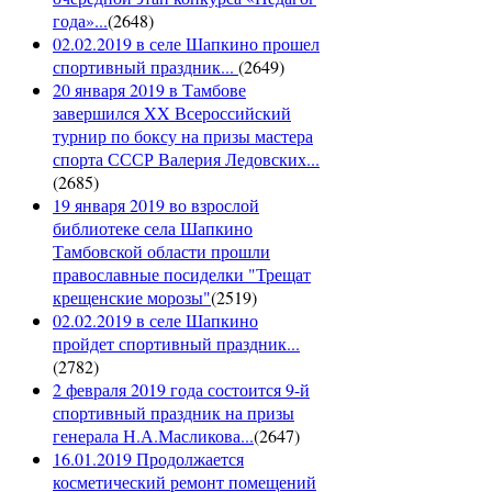
года»...
(
2648
)
02.02.2019 в селе Шапкино прошел
спортивный праздник...
(
2649
)
20 января 2019 в Тамбове
завершился XX Всероссийский
турнир по боксу на призы мастера
спорта СССР Валерия Ледовских...
(
2685
)
19 января 2019 во взрослой
библиотеке села Шапкино
Тамбовской области прошли
православные посиделки "Трещат
крещенские морозы"
(
2519
)
02.02.2019 в селе Шапкино
пройдет спортивный праздник...
(
2782
)
2 февраля 2019 года состоится 9-й
спортивный праздник на призы
генерала Н.А.Масликова...
(
2647
)
16.01.2019 Продолжается
косметический ремонт помещений