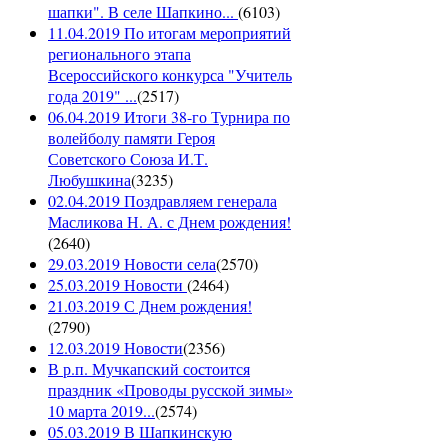
шапки". В селе Шапкино...
(
6103
)
11.04.2019 По итогам мероприятий
регионального этапа
Всероссийского конкурса "Учитель
года 2019" ...
(
2517
)
06.04.2019 Итоги 38-го Турнира по
волейболу памяти Героя
Советского Союза И.Т.
Любушкина
(
3235
)
02.04.2019 Поздравляем генерала
Масликова Н. А. с Днем рождения!
(
2640
)
29.03.2019 Новости села
(
2570
)
25.03.2019 Новости
(
2464
)
21.03.2019 С Днем рождения!
(
2790
)
12.03.2019 Новости
(
2356
)
В р.п. Мучкапский состоится
праздник «Проводы русской зимы»
10 марта 2019...
(
2574
)
05.03.2019 В Шапкинскую