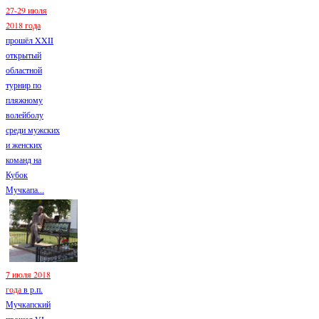
27-29 июля
2018 года
прошёл XXII
открытый
областной
турнир по
пляжному
волейболу
среди мужских
и женских
команд на
Кубок
Мучкапа...
7 июля 2018
года
в р.п.
Мучкапский
прошел VI