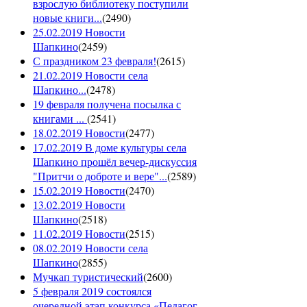
взрослую библиотеку поступили
новые книги...
(
2490
)
25.02.2019 Новости
Шапкино
(
2459
)
С праздником 23 февраля!
(
2615
)
21.02.2019 Новости села
Шапкино...
(
2478
)
19 февраля получена посылка с
книгами ...
(
2541
)
18.02.2019 Новости
(
2477
)
17.02.2019 В доме культуры села
Шапкино прошёл вечер-дискуссия
"Притчи о доброте и вере"...
(
2589
)
15.02.2019 Новости
(
2470
)
13.02.2019 Новости
Шапкино
(
2518
)
11.02.2019 Новости
(
2515
)
08.02.2019 Новости села
Шапкино
(
2855
)
Мучкап туристический
(
2600
)
5 февраля 2019 состоялся
очередной этап конкурса «Педагог