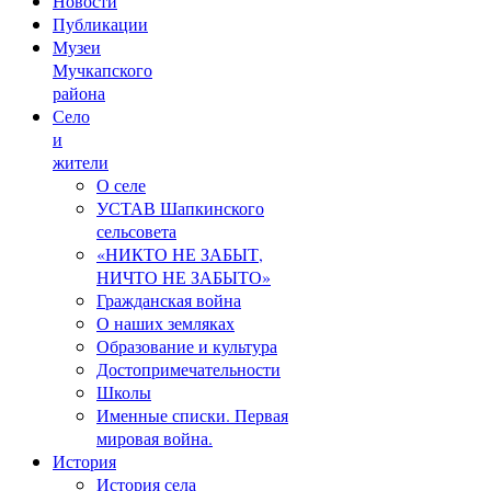
Новости
Публикации
Музеи
Мучкапского
района
Село
и
жители
О селе
УСТАВ Шапкинского
сельсовета
«НИКТО НЕ ЗАБЫТ,
НИЧТО НЕ ЗАБЫТО»
Гражданская война
О наших земляках
Образование и культура
Достопримечательности
Школы
Именные списки. Первая
мировая война.
История
История села