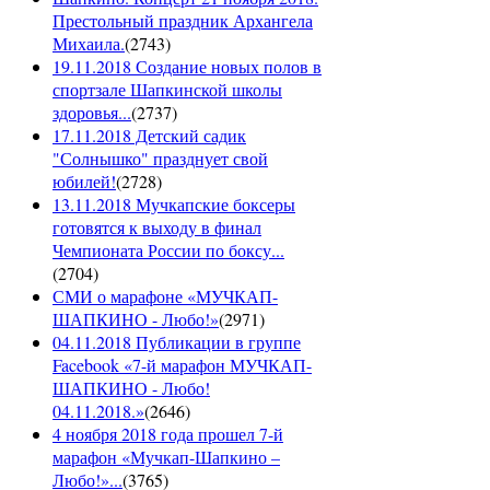
Престольный праздник Архангела
Михаила.
(
2743
)
19.11.2018 Создание новых полов в
спортзале Шапкинской школы
здоровья...
(
2737
)
17.11.2018 Детский садик
"Солнышко" празднует свой
юбилей!
(
2728
)
13.11.2018 Мучкапские боксеры
готовятся к выходу в финал
Чемпионата России по боксу...
(
2704
)
СМИ о марафоне «МУЧКАП-
ШАПКИНО - Любо!»
(
2971
)
04.11.2018 Публикации в группе
Facebook «7-й марафон МУЧКАП-
ШАПКИНО - Любо!
04.11.2018.»
(
2646
)
4 ноября 2018 года прошел 7-й
марафон «Мучкап-Шапкино –
Любо!»...
(
3765
)