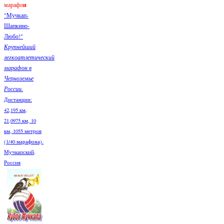
марафо
н
"Мучкап-
Шапкино-
Любо!"
Крупнейший
легкоатлетический
марафон в
Черноземье
России.
Дистанции:
42,195 км,
21,0975 км, 10
км, 1055 метров
(1/40 марафона).
Мучкапский,
Россия