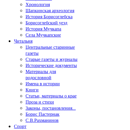
Хронология
Шапкинская археология
История Борисоглебска
Борисоглебский уезд
История Мучкапа
Села Мучкапские
Читальня
Центральные старинные
газеты
Старые газеты и журналы
Исторические документы
Материалы для
родословной
Имена в истории
Книги
Статьи, материалы о крае
Проза и стихи
Законы, постановления...
Борис Пастернак
С.В.Рахманинов
Спорт