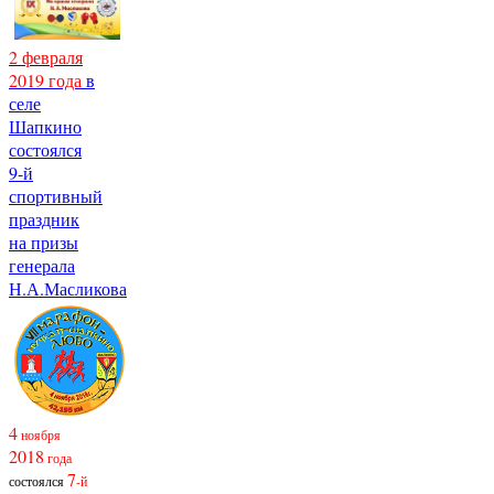
2 февраля
2019 года
в
селе
Шапкино
состоялся
9-й
спортивный
праздник
на призы
генерала
Н.А.Масликова
4
ноября
2018
года
7
состоялся
-й