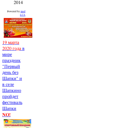
2014
Powered by
mod
LCA
19 марта
2020 года
в
мире
праздник
"Первый
день без
Шапки" и
в селе
Шапкино
пройдет
фестиваль
Шапки
NO!