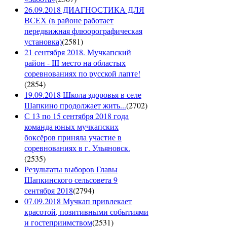
26.09.2018 ДИАГНОСТИКА ДЛЯ
ВСЕХ (в районе работает
передвижная флюорографическая
установка)
(
2581
)
21 сентября 2018. Мучкапский
район - III место на областых
соревнованиях по русской лапте!
(
2854
)
19.09.2018 Школа здоровья в селе
Шапкино продолжает жить...
(
2702
)
С 13 по 15 сентября 2018 года
команда юных мучкапских
боксёров приняла участие в
соревнованиях в г. Ульяновск.
(
2535
)
Результаты выборов Главы
Шапкинского сельсовета 9
сентября 2018
(
2794
)
07.09.2018 Мучкап привлекает
красотой, позитивными событиями
и гостеприимством
(
2531
)