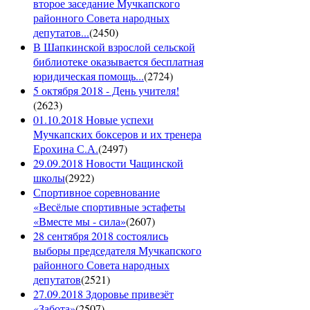
второе заседание Мучкапского
районного Совета народных
депутатов...
(
2450
)
В Шапкинской взрослой сельской
библиотеке оказывается бесплатная
юридическая помощь...
(
2724
)
5 октября 2018 - День учителя!
(
2623
)
01.10.2018 Новые успехи
Мучкапских боксеров и их тренера
Ерохина С.А.
(
2497
)
29.09.2018 Новости Чащинской
школы
(
2922
)
Спортивное соревнование
«Весёлые спортивные эстафеты
«Вместе мы - сила»
(
2607
)
28 сентября 2018 состоялись
выборы председателя Мучкапского
районного Совета народных
депутатов
(
2521
)
27.09.2018 Здоровье привезёт
«Забота»
(
2507
)