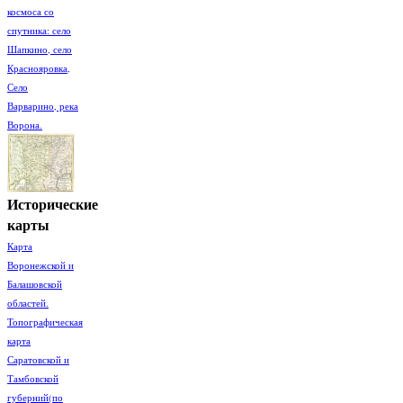
космоса со
спутника: село
Шапкино, село
Краснояровка,
Село
Варварино, река
Ворона.
Исторические
карты
Карта
Воронежской и
Балашовской
областей.
Топографическая
карта
Саратовской и
Тамбовской
губерний(по