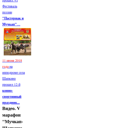
Фестиваль
поэзии
"Пастернак и
Мучкап"
....
11 июня 2018
года
на
ипподроме села
Шапкино
прошел 12-й
конно-
спортивный
праздник...
Видео. V
марафон
"Мучкап-
Шапкино-