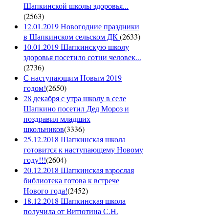
Шапкинской школы здоровья...
(
2563
)
12.01.2019 Новогодние праздники
в Шапкинском сельском ДК
(
2633
)
10.01.2019 Шапкинскую школу
здоровья посетило сотни человек...
(
2736
)
С наступающим Новым 2019
годом!
(
2650
)
28 декабря с утра школу в селе
Шапкино посетил Дед Мороз и
поздравил младших
школьников
(
3336
)
25.12.2018 Шапкинская школа
готовится к наступающему Новому
году!!!
(
2604
)
20.12.2018 Шапкинская взрослая
библиотека готова к встрече
Нового года!
(
2452
)
18.12.2018 Шапкинская школа
получила от Витютина С.Н.