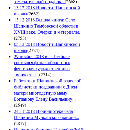
замечательный подарок...
(
2668
)
13.12.2018 Новости Шапкинской
школы
(
2662
)
13.12.2018 Вышла книга: Село
Шапкино Тамбовской области в
XVIII веке. Очерки и материалы.
(
2753
)
05.12.2018 Новости Шапкинской
школы
(
2724
)
29 ноября 2018 в г. Тамбове
состоялся финал областного
фестиваля художественного
творчества...
(
2714
)
Работники Шапкинской взрослой
библиотеки поздравили с Днем
матери многодетную маму
Богданову Елену Васильевну...
(
2549
)
24.11.2018 В библиотеке села
Шапкино Мучкапского района...
(
2817
)
Шапкино. Концерт 21 ноября 2018.