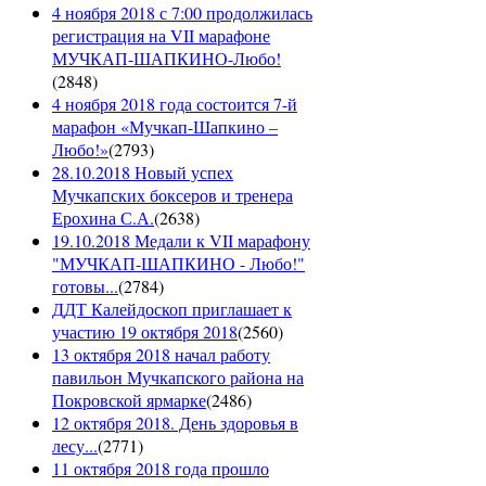
4 ноября 2018 с 7:00 продолжилась
регистрация на VII марафоне
МУЧКАП-ШАПКИНО-Любо!
(
2848
)
4 ноября 2018 года состоится 7-й
марафон «Мучкап-Шапкино –
Любо!»
(
2793
)
28.10.2018 Новый успех
Мучкапских боксеров и тренера
Ерохина С.А.
(
2638
)
19.10.2018 Медали к VII марафону
"МУЧКАП-ШАПКИНО - Любо!"
готовы...
(
2784
)
ДДТ Калейдоскоп приглашает к
участию 19 октября 2018
(
2560
)
13 октября 2018 начал работу
павильон Мучкапского района на
Покровской ярмарке
(
2486
)
12 октября 2018. День здоровья в
лесу...
(
2771
)
11 октября 2018 года прошло