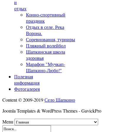
и
отдых
Конно-спортивный
праздник
Отдых в селе. Река
Ворона.
Соревнования, турниры
Пляжный волейбол
Шапкинская школа
здоровья
Марафон "Мучкап-
Шапкино-Любо!"
Полезная
информация
Фотогалерея
Content © 2009-2019
Село Шапкино
Joomla Templates & WordPress Themes - GavickPro
Menu