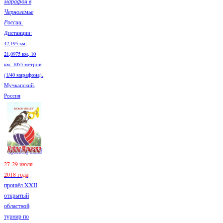
марафон в
Черноземье
России.
Дистанции:
42,195 км,
21,0975 км, 10
км, 1055 метров
(1/40 марафона).
Мучкапский,
Россия
27-29 июля
2018 года
прошёл XXII
открытый
областной
турнир по