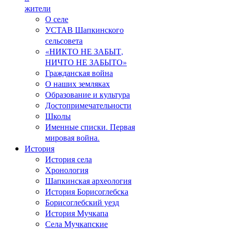
жители
О селе
УСТАВ Шапкинского
сельсовета
«НИКТО НЕ ЗАБЫТ,
НИЧТО НЕ ЗАБЫТО»
Гражданская война
О наших земляках
Образование и культура
Достопримечательности
Школы
Именные списки. Первая
мировая война.
История
История села
Хронология
Шапкинская археология
История Борисоглебска
Борисоглебский уезд
История Мучкапа
Села Мучкапские