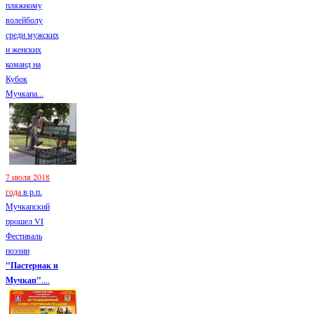
пляжному
волейболу
среди мужских
и женских
команд на
Кубок
Мучкапа...
7 июля 2018
года
в р.п.
Мучкапский
прошел VI
Фестиваль
поэзии
"Пастернак и
Мучкап"
....