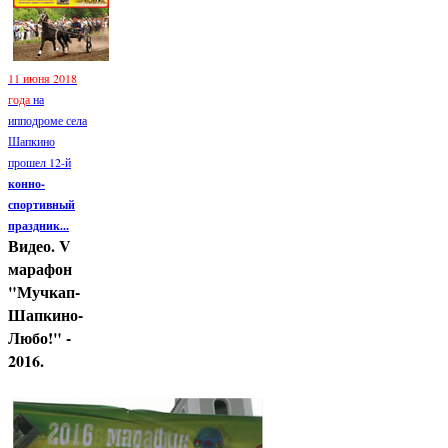
11 июня 2018
года
на
ипподроме села
Шапкино
прошел 12-й
конно-
спортивный
праздник...
Видео. V
марафон
"Мучкап-
Шапкино-
Любо!" -
2016.