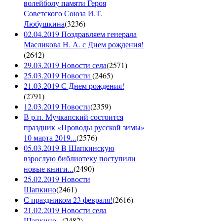
волейболу памяти Героя
Советского Союза И.Т.
Любушкина
(
3236
)
02.04.2019 Поздравляем генерала
Масликова Н. А. с Днем рождения!
(
2642
)
29.03.2019 Новости села
(
2571
)
25.03.2019 Новости
(
2465
)
21.03.2019 С Днем рождения!
(
2791
)
12.03.2019 Новости
(
2359
)
В р.п. Мучкапский состоится
праздник «Проводы русской зимы»
10 марта 2019...
(
2576
)
05.03.2019 В Шапкинскую
взрослую библиотеку поступили
новые книги...
(
2490
)
25.02.2019 Новости
Шапкино
(
2461
)
С праздником 23 февраля!
(
2616
)
21.02.2019 Новости села
Шапкино...
(
2482
)