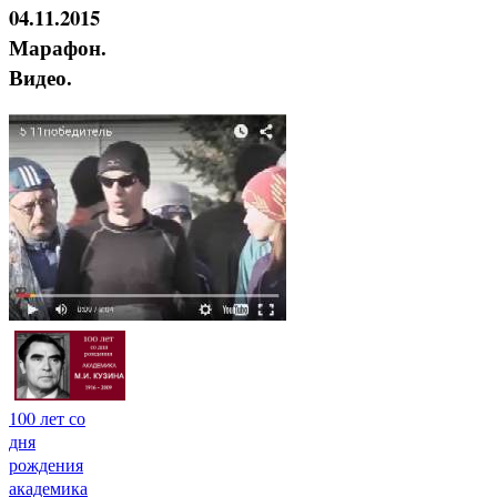
04.11.2015
Марафон.
Видео.
100 лет со
дня
рождения
академика