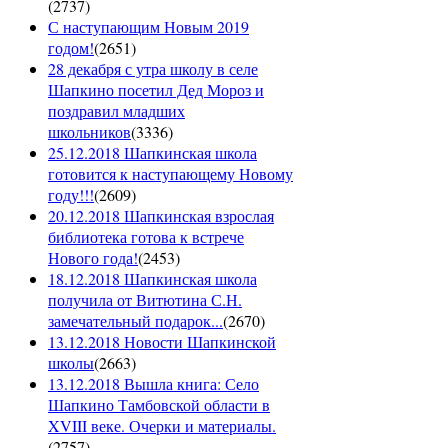
(
2737
)
С наступающим Новым 2019
годом!
(
2651
)
28 декабря с утра школу в селе
Шапкино посетил Дед Мороз и
поздравил младших
школьников
(
3336
)
25.12.2018 Шапкинская школа
готовится к наступающему Новому
году!!!
(
2609
)
20.12.2018 Шапкинская взрослая
библиотека готова к встрече
Нового года!
(
2453
)
18.12.2018 Шапкинская школа
получила от Витютина С.Н.
замечательный подарок...
(
2670
)
13.12.2018 Новости Шапкинской
школы
(
2663
)
13.12.2018 Вышла книга: Село
Шапкино Тамбовской области в
XVIII веке. Очерки и материалы.
(
2757
)