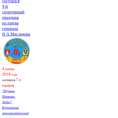
состоялся
9-й
спортивный
праздник
на призы
генерала
Н.А.Масликова
4
ноября
2018
года
7
состоялся
-й
марафо
н
"Мучкап-
Шапкино-
Любо!"
Крупнейший
легкоатлетический