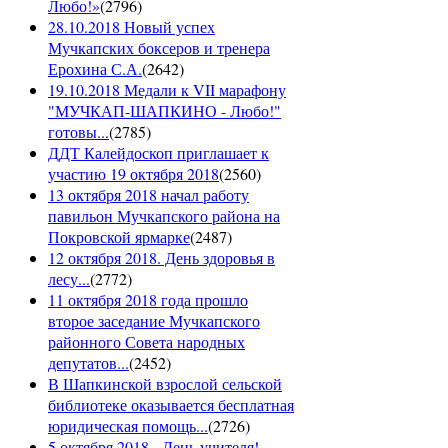
Любо!»
(
2796
)
28.10.2018 Новый успех
Мучкапских боксеров и тренера
Ерохина С.А.
(
2642
)
19.10.2018 Медали к VII марафону
"МУЧКАП-ШАПКИНО - Любо!"
готовы...
(
2785
)
ДДТ Калейдоскоп приглашает к
участию 19 октября 2018
(
2560
)
13 октября 2018 начал работу
павильон Мучкапского района на
Покровской ярмарке
(
2487
)
12 октября 2018. День здоровья в
лесу...
(
2772
)
11 октября 2018 года прошло
второе заседание Мучкапского
районного Совета народных
депутатов...
(
2452
)
В Шапкинской взрослой сельской
библиотеке оказывается бесплатная
юридическая помощь...
(
2726
)
5 октября 2018 - День учителя!