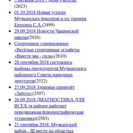
(
2623
)
01.10.2018 Новые успехи
Мучкапских боксеров и их тренера
Ерохина С.А.
(
2499
)
29.09.2018 Новости Чащинской
школы
(
2926
)
Спортивное соревнование
«Весёлые спортивные эстафеты
«Вместе мы - сила»
(
2610
)
28 сентября 2018 состоялись
выборы председателя Мучкапского
районного Совета народных
депутатов
(
2522
)
27.09.2018 Здоровье привезёт
«Забота»
(
2507
)
26.09.2018 ДИАГНОСТИКА ДЛЯ
ВСЕХ (в районе работает
передвижная флюорографическая
установка)
(
2583
)
21 сентября 2018. Мучкапский
район - III место на областых