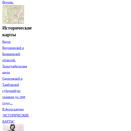
Ворона.
Исторические
карты
Карта
Воронежской и
Балашовской
областей.
Топографическая
карта
Саратовской и
Тамбовской
губерний(по
съемкам до 1868
года)...
В фотогалерею
"ИСТОРИЧЕСКИЕ
КАРТЫ"