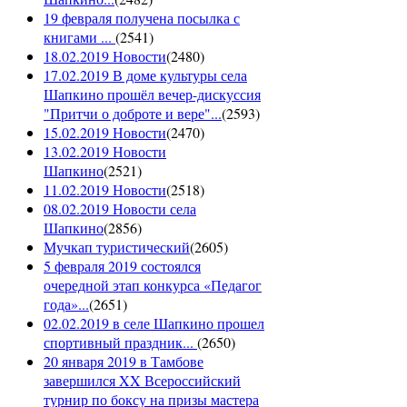
19 февраля получена посылка с
книгами ...
(
2541
)
18.02.2019 Новости
(
2480
)
17.02.2019 В доме культуры села
Шапкино прошёл вечер-дискуссия
"Притчи о доброте и вере"...
(
2593
)
15.02.2019 Новости
(
2470
)
13.02.2019 Новости
Шапкино
(
2521
)
11.02.2019 Новости
(
2518
)
08.02.2019 Новости села
Шапкино
(
2856
)
Мучкап туристический
(
2605
)
5 февраля 2019 состоялся
очередной этап конкурса «Педагог
года»...
(
2651
)
02.02.2019 в селе Шапкино прошел
спортивный праздник...
(
2650
)
20 января 2019 в Тамбове
завершился XX Всероссийский
турнир по боксу на призы мастера