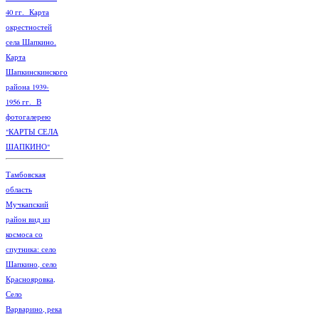
40 гг. Карта
окрестностей
села Шапкино.
Карта
Шапкинскинского
района 1939-
1956 гг. В
фотогалерею
"КАРТЫ СЕЛА
ШАПКИНО"
Тамбовская
область
Мучкапский
район вид из
космоса со
спутника: село
Шапкино, село
Краснояровка,
Село
Варварино, река