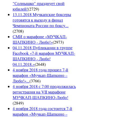
"Солнышко" празднует свой
юбилей!
(
2729
)
13.11.2018 Мучкапские боксеры
готовятся к выходу в финал
Чемпионата России по боксу...
(
2708
)
СМИ о марафоне «МУЧКАП-
ШАПКИНО - Любо!»
(
2973
)
04.11.2018 Публикации в группе
Facebook «7-й марафон МУЧКАП-
ШАПКИНО - Любо!
04.11.2018.»
(
2648
)
4 ноября 2018 года прошел 7-й
марафон «Мучкап-Шапкино –
Любо!»...
(
3766
)
4 ноября 2018 с 7:00 продолжилась
регистрация на VII марафоне
МУЧКАП-ШАПКИНО-Любо!
(
2849
)
4 ноября 2018 года состоится 7-й
марафон «Мучкап-Шапкино –