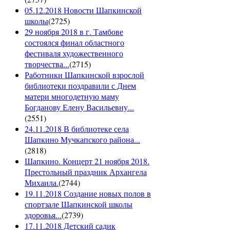
05.12.2018 Новости Шапкинской
школы
(
2725
)
29 ноября 2018 в г. Тамбове
состоялся финал областного
фестиваля художественного
творчества...
(
2715
)
Работники Шапкинской взрослой
библиотеки поздравили с Днем
матери многодетную маму
Богданову Елену Васильевну...
(
2551
)
24.11.2018 В библиотеке села
Шапкино Мучкапского района...
(
2818
)
Шапкино. Концерт 21 ноября 2018.
Престольный праздник Архангела
Михаила.
(
2744
)
19.11.2018 Создание новых полов в
спортзале Шапкинской школы
здоровья...
(
2739
)
17.11.2018 Детский садик