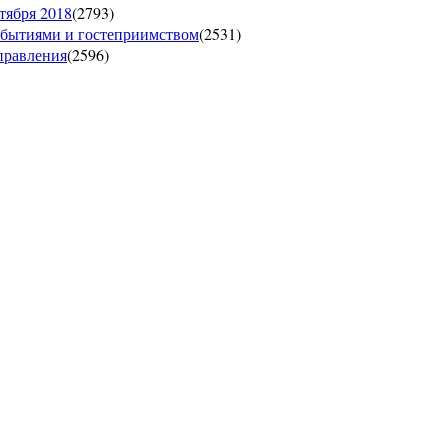
тября 2018
(
2793
)
обытиями и гостеприимством
(
2531
)
управления
(
2596
)