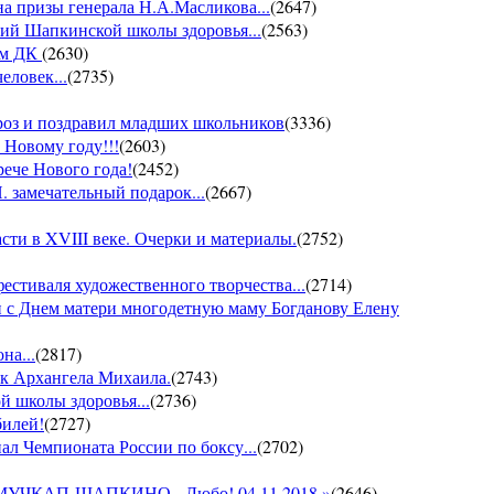
на призы генерала Н.А.Масликова...
(
2647
)
ий Шапкинской школы здоровья...
(
2563
)
ом ДК
(
2630
)
еловек...
(
2735
)
ороз и поздравил младших школьников
(
3336
)
 Новому году!!!
(
2603
)
рече Нового года!
(
2452
)
 замечательный подарок...
(
2667
)
ти в XVIII веке. Очерки и материалы.
(
2752
)
фестиваля художественного творчества...
(
2714
)
 с Днем матери многодетную маму Богданову Елену
на...
(
2817
)
ик Архангела Михаила.
(
2743
)
й школы здоровья...
(
2736
)
билей!
(
2727
)
ал Чемпионата России по боксу...
(
2702
)
он МУЧКАП-ШАПКИНО - Любо! 04.11.2018.»
(
2646
)