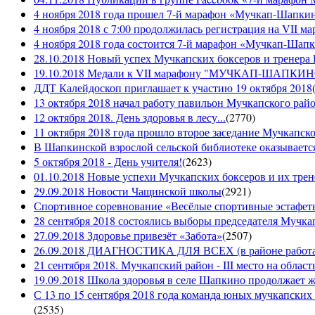
4 ноября 2018 года прошел 7-й марафон «Мучкап-Шапкин
4 ноября 2018 с 7:00 продолжилась регистрация на 
4 ноября 2018 года состоится 7-й марафон «Мучкап-Шап
28.10.2018 Новый успех Мучкапских боксеров и тренера
19.10.2018 Медали к VII марафону "МУЧКАП-ШАПКИНО 
ДДТ Калейдоскоп приглашает к участию 19 октября 2018
13 октября 2018 начал работу павильон Мучкапского рай
12 октября 2018. День здоровья в лесу...
(
2770
)
11 октября 2018 года прошло второе заседание Мучкапско
В Шапкинской взрослой сельской библиотеке оказывается
5 октября 2018 - День учителя!
(
2623
)
01.10.2018 Новые успехи Мучкапских боксеров и их трен
29.09.2018 Новости Чащинской школы
(
2921
)
Спортивное соревнование «Весёлые спортивные эстафеты
28 сентября 2018 состоялись выборы председателя Мучка
27.09.2018 Здоровье привезёт «Забота»
(
2507
)
26.09.2018 ДИАГНОСТИКА ДЛЯ ВСЕХ (в районе работае
21 сентября 2018. Мучкапский район - III место на облас
19.09.2018 Школа здоровья в селе Шапкино продолжает жи
С 13 по 15 сентября 2018 года команда юных мучкапских 
(
2535
)