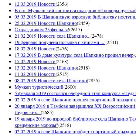
12.03.2019 Новости
(
2356
)
В р.п. Мучкапский состоится праздник «Проводы русской 
05.03.2019 В Шапкинскую взрослую библиотеку поступил
25.02.2019 Новости Шапкино
(
2459
)
С праздником 23 февраля!
(
2615
)
21.02.2019 Новости села Шапкино...
(
2478
)
19 февраля получена посылка с книгами ...
(
2541
)
18.02.2019 Новости
(
2476
)
17.02.2019 В доме культуры села Шапкино прошёл вечер-д
15.02.2019 Новости
(
2468
)
13.02.2019 Новости Шапкино
(
2518
)
11.02.2019 Новости
(
2515
)
08.02.2019 Новости села Шапкино
(
2855
)
Мучкап туристический
(
2600
)
5 февраля 2019 состоялся очередной этап конкурса «Педаго
02.02.2019 в селе Шапкино прошел спортивный праздник
20 января 2019 в Тамбове завершился XX Всероссийский
Ледовских...
(
2685
)
19 января 2019 во взрослой библиотеке села Шапкино Т
крещенские морозы"
(
2518
)
02.02.2019 в селе Шапкино пройдет спортивный праздник