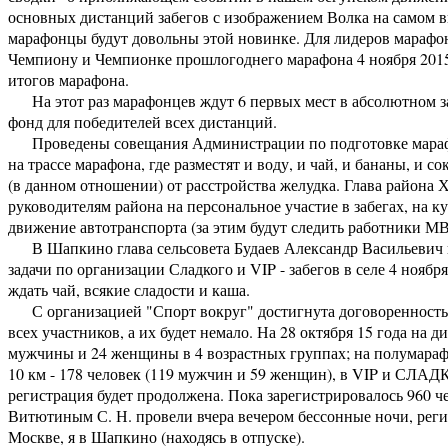
основных дистанций забегов с изображением Волка на самом в
марафонцы будут довольны этой новинке. Для лидеров марафон
Чемпиону и Чемпионке прошлогоднего марафона 4 ноября 201
итогов марафона.
На этот раз марафонцев ждут 6 первых мест в абсолютном за
фонд для победителей всех дистанций.
Проведены совещания Администрации по подготовке марафона
на трассе марафона, где разместят и воду, и чай, и бананы, и 
(в данном отношении) от расстройства желудка. Глава района
руководителям района на персональное участие в забегах, на 
движение автотранспорта (за этим будут следить работники МВ
В Шапкино глава сельсовета Будаев Александр Васильевич н
задачи по организации Сладкого и VIP - забегов в селе 4 ноябр
ждать чай, всякие сладости и каша.
С организацией "Спорт вокруг" достигнута договоренность 
всех участников, а их будет немало. На 28 октября 15 года на 
мужчины и 24 женщины в 4 возрастных группах; на полумарафон
10 км - 178 человек (119 мужчин и 59 женщин), в VIP и СЛАД
регистрация будет продолжена. Пока зарегистрировалось 960 че
Витютиным С. Н. провели вчера вечером бессонные ночи, реги
Москве, я в Шапкино (находясь в отпуске).