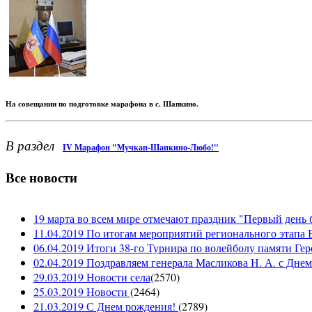
На совещании по подготовке марафона в с. Шапкино.
В раздел
IV Марафон "Мучкап-Шапкино-Любо!"
Все новости
19 марта во всем мире отмечают праздник "Первый день 
11.04.2019 По итогам мероприятий регионального этапа В
06.04.2019 Итоги 38-го Турнира по волейболу памяти Ге
02.04.2019 Поздравляем генерала Масликова Н. А. с Дне
29.03.2019 Новости села
(
2570
)
25.03.2019 Новости
(
2464
)
21.03.2019 С Днем рождения!
(
2789
)