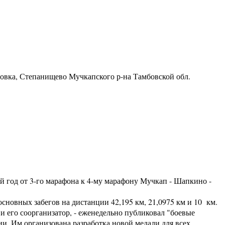
ровка, Степанищево Мучкапского р-на Тамбовской обл.
год от 3-го марафона к 4-му марафону Мучкап - Шапкино -
новных забегов на дистанции 42,195 км, 21,0975 км и 10 км.
 его соорганизатор, - еженедельно публиковал "боевые
. Им организована разработка новой медали для всех