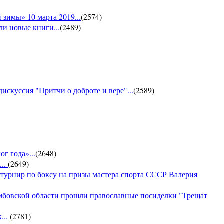
зимы» 10 марта 2019...
(
2574
)
и новые книги...
(
2489
)
искуссия "Притчи о доброте и вере"...
(
2589
)
г года»...
(
2648
)
...
(
2649
)
 турнир по боксу на призы мастера спорта СССР Валерия
амбовской области прошли православные посиделки "Трещат
...
(
2781
)