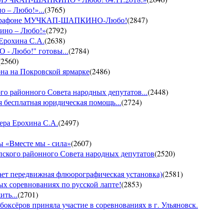
о – Любо!»...
(
3765
)
VII марафоне МУЧКАП-ШАПКИНО-Любо!
(
2847
)
кино – Любо!»
(
2792
)
 Ерохина С.А.
(
2638
)
- Любо!" готовы...
(
2784
)
(
2560
)
она на Покровской ярмарке
(
2486
)
го районного Совета народных депутатов...
(
2448
)
 бесплатная юридическая помощь...
(
2724
)
ера Ерохина С.А.
(
2497
)
 «Вместе мы - сила»
(
2607
)
пского районного Совета народных депутатов
(
2520
)
т передвижная флюорографическая установка)
(
2581
)
тых соревнованиях по русской лапте!
(
2853
)
ть...
(
2701
)
боксёров приняла участие в соревнованиях в г. Ульяновск.