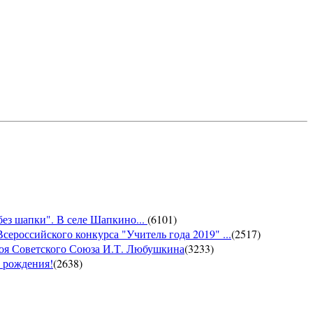
без шапки". В селе Шапкино...
(
6101
)
сероссийского конкурса "Учитель года 2019" ...
(
2517
)
роя Советского Союза И.Т. Любушкина
(
3233
)
м рождения!
(
2638
)