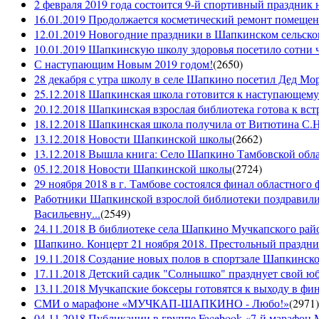
2 февраля 2019 года состоится 9-й спортивный праздник 
16.01.2019 Продолжается косметический ремонт помещен
12.01.2019 Новогодние праздники в Шапкинском сельск
10.01.2019 Шапкинскую школу здоровья посетило сотни ч
С наступающим Новым 2019 годом!
(
2650
)
28 декабря с утра школу в селе Шапкино посетил Дед М
25.12.2018 Шапкинская школа готовится к наступающему
20.12.2018 Шапкинская взрослая библиотека готова к вст
18.12.2018 Шапкинская школа получила от Витютина С.Н.
13.12.2018 Новости Шапкинской школы
(
2662
)
13.12.2018 Вышла книга: Село Шапкино Тамбовской облас
05.12.2018 Новости Шапкинской школы
(
2724
)
29 ноября 2018 в г. Тамбове состоялся финал областного 
Работники Шапкинской взрослой библиотеки поздравили
Васильевну...
(
2549
)
24.11.2018 В библиотеке села Шапкино Мучкапского райо
Шапкино. Концерт 21 ноября 2018. Престольный праздн
19.11.2018 Создание новых полов в спортзале Шапкинско
17.11.2018 Детский садик "Солнышко" празднует свой ю
13.11.2018 Мучкапские боксеры готовятся к выходу в фин
СМИ о марафоне «МУЧКАП-ШАПКИНО - Любо!»
(
2971
)
04.11.2018 Публикации в группе Facebook «7-й мараф