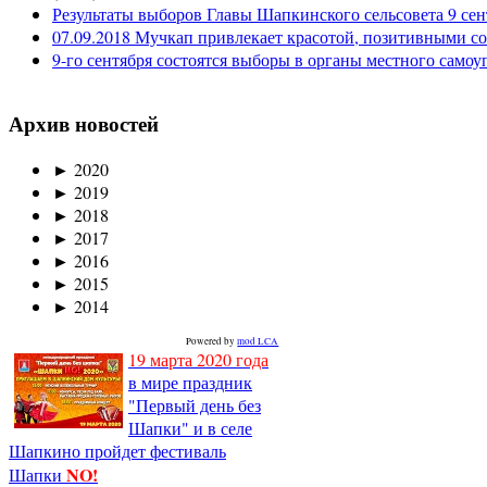
Результаты выборов Главы Шапкинского сельсовета 9 сен
07.09.2018 Мучкап привлекает красотой, позитивными с
9-го сентября состоятся выборы в органы местного само
Архив новостей
►
2020
►
2019
►
2018
►
2017
►
2016
►
2015
►
2014
Powered by
mod LCA
19 марта 2020 года
в мире праздник
"Первый день без
Шапки" и в селе
Шапкино пройдет фестиваль
NO!
Шапки