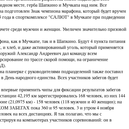
идном месте, герба Шапкино и Мучкапа над ним. Все
а подготовлен Знак чемпиона марафона, который будет вручен
5 года в спорткомплексе "САЛЮТ" в Мучкапе при подведении
чете среди мужчин и женщин. Увеличен значительно призовой
, как в Мучкапе, так и в Шапкино. Будут 4 пункта питания
сок, и хлеб, и даже активированный уголь, который применяется
 Хоружий Александр Андреевич дал команду всем
курсирование по трассе скорой помощи, на ограничение
Д).
а планерке с руководителями подразделений также поставил
я в День народного единства. Всех участников забегов будет
впервые применить чипы для фиксации результатов забегов
дистанции 42,195 км зарегистрировались 168 человек, из них 144
е (21,0975 км) - 158 человек (118 мужчин и 40 женщин); на
КОМ ЗАБЕГАХ пока 360 и 95 человек. 3 и утром 4 ноября
ловек на всех дистанциях. Я так полагаю, что мы с
стрируя на компьютерах участников соревнований: он в