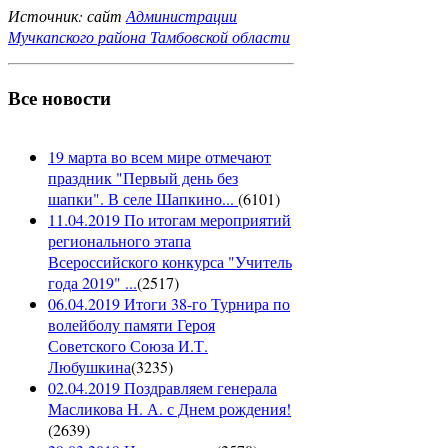
Источник: сайт
Администрации
Мучкапского района Тамбовской области
Все новости
19 марта во всем мире отмечают
праздник "Первый день без
шапки". В селе Шапкино...
(
6101
)
11.04.2019 По итогам мероприятий
регионального этапа
Всероссийского конкурса "Учитель
года 2019" ...
(
2517
)
06.04.2019 Итоги 38-го Турнира по
волейболу памяти Героя
Советского Союза И.Т.
Любушкина
(
3235
)
02.04.2019 Поздравляем генерала
Масликова Н. А. с Днем рождения!
(
2639
)