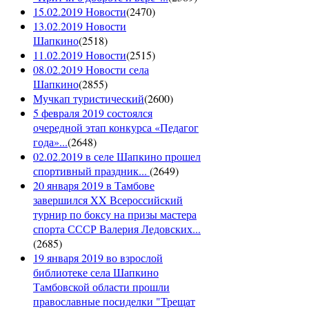
15.02.2019 Новости
(
2470
)
13.02.2019 Новости
Шапкино
(
2518
)
11.02.2019 Новости
(
2515
)
08.02.2019 Новости села
Шапкино
(
2855
)
Мучкап туристический
(
2600
)
5 февраля 2019 состоялся
очередной этап конкурса «Педагог
года»...
(
2648
)
02.02.2019 в селе Шапкино прошел
спортивный праздник...
(
2649
)
20 января 2019 в Тамбове
завершился XX Всероссийский
турнир по боксу на призы мастера
спорта СССР Валерия Ледовских...
(
2685
)
19 января 2019 во взрослой
библиотеке села Шапкино
Тамбовской области прошли
православные посиделки "Трещат