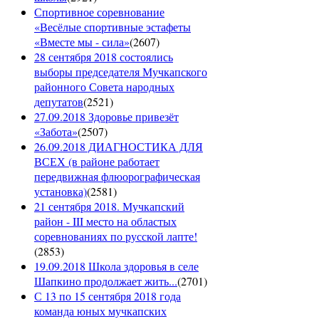
Спортивное соревнование
«Весёлые спортивные эстафеты
«Вместе мы - сила»
(
2607
)
28 сентября 2018 состоялись
выборы председателя Мучкапского
районного Совета народных
депутатов
(
2521
)
27.09.2018 Здоровье привезёт
«Забота»
(
2507
)
26.09.2018 ДИАГНОСТИКА ДЛЯ
ВСЕХ (в районе работает
передвижная флюорографическая
установка)
(
2581
)
21 сентября 2018. Мучкапский
район - III место на областых
соревнованиях по русской лапте!
(
2853
)
19.09.2018 Школа здоровья в селе
Шапкино продолжает жить...
(
2701
)
С 13 по 15 сентября 2018 года
команда юных мучкапских