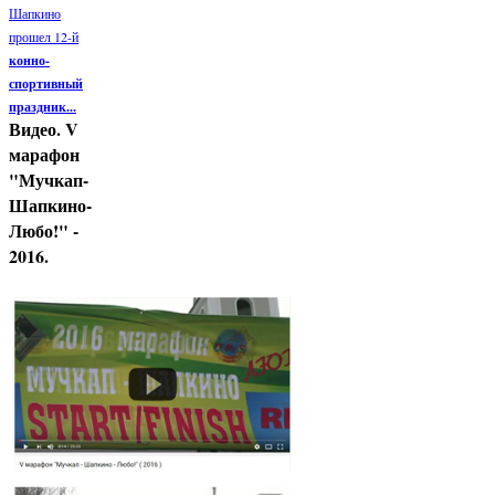
Шапкино
прошел 12-й
конно-
спортивный
праздник...
Видео. V
марафон
"Мучкап-
Шапкино-
Любо!" -
2016.