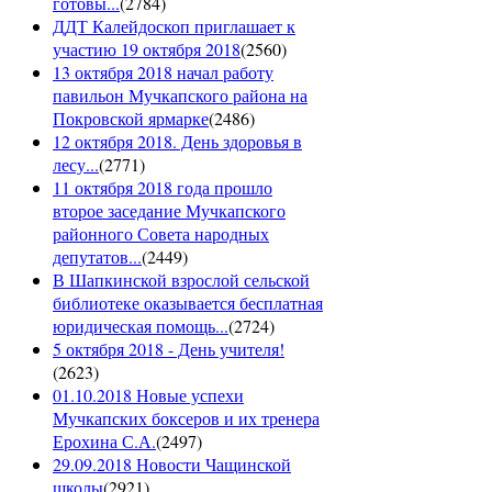
готовы...
(
2784
)
ДДТ Калейдоскоп приглашает к
участию 19 октября 2018
(
2560
)
13 октября 2018 начал работу
павильон Мучкапского района на
Покровской ярмарке
(
2486
)
12 октября 2018. День здоровья в
лесу...
(
2771
)
11 октября 2018 года прошло
второе заседание Мучкапского
районного Совета народных
депутатов...
(
2449
)
В Шапкинской взрослой сельской
библиотеке оказывается бесплатная
юридическая помощь...
(
2724
)
5 октября 2018 - День учителя!
(
2623
)
01.10.2018 Новые успехи
Мучкапских боксеров и их тренера
Ерохина С.А.
(
2497
)
29.09.2018 Новости Чащинской
школы
(
2921
)