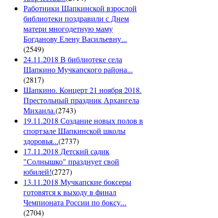
Работники Шапкинской взрослой
библиотеки поздравили с Днем
матери многодетную маму
Богданову Елену Васильевну...
(
2549
)
24.11.2018 В библиотеке села
Шапкино Мучкапского района...
(
2817
)
Шапкино. Концерт 21 ноября 2018.
Престольный праздник Архангела
Михаила.
(
2743
)
19.11.2018 Создание новых полов в
спортзале Шапкинской школы
здоровья...
(
2737
)
17.11.2018 Детский садик
"Солнышко" празднует свой
юбилей!
(
2727
)
13.11.2018 Мучкапские боксеры
готовятся к выходу в финал
Чемпионата России по боксу...
(
2704
)