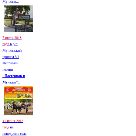
Мучкапа...
7 июля 2018
года
в р.п.
Мучкапский
прошел VI
Фестиваль
поэзии
"Пастернак и
Мучкап"
....
11 июня 2018
года
на
ипподроме села