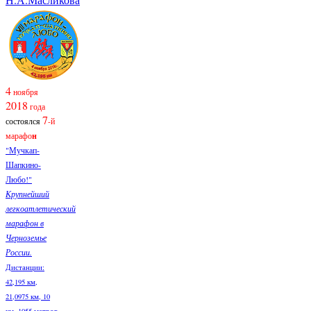
4
ноября
2018
года
7
состоялся
-й
марафо
н
"Мучкап-
Шапкино-
Любо!"
Крупнейший
легкоатлетический
марафон в
Черноземье
России.
Дистанции:
42,195 км,
21,0975 км, 10