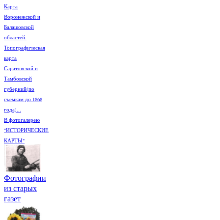
Карта
Воронежской и
Балашовской
областей.
Топографическая
карта
Саратовской и
Тамбовской
губерний(по
съемкам до 1868
года)...
В фотогалерею
"ИСТОРИЧЕСКИЕ
КАРТЫ"
Фотографии
из старых
газет