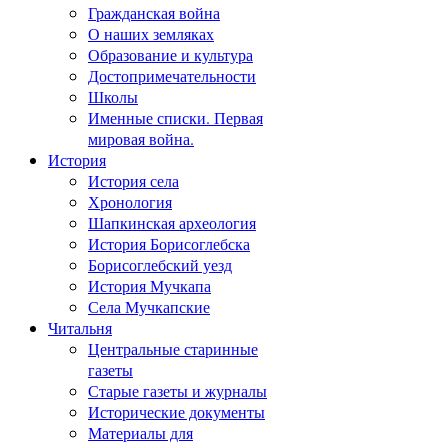
Гражданская война
О наших земляках
Образование и культура
Достопримечательности
Школы
Именные списки. Первая
мировая война.
История
История села
Хронология
Шапкинская археология
История Борисоглебска
Борисоглебский уезд
История Мучкапа
Села Мучкапские
Читальня
Центральные старинные
газеты
Старые газеты и журналы
Исторические документы
Материалы для