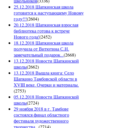
школьников
(
3336
)
25.12.2018 Шапкинская школа
готовится к наступающему Новому
году!!!
(
2604
)
20.12.2018 Шапкинская взрослая
библиотека готова к встрече
Нового года!
(
2452
)
18.12.2018 Шапкинская школа
получила от Витютина С.Н.
замечательный подарок...
(
2668
)
13.12.2018 Новости Шапкинской
школы
(
2662
)
13.12.2018 Вышла книга: Село
Шапкино Тамбовской области в
XVIII веке. Очерки и материалы.
(
2753
)
05.12.2018 Новости Шапкинской
школы
(
2724
)
29 ноября 2018 в г. Тамбове
состоялся финал областного
фестиваля художественного
творчества...
(
2714
)