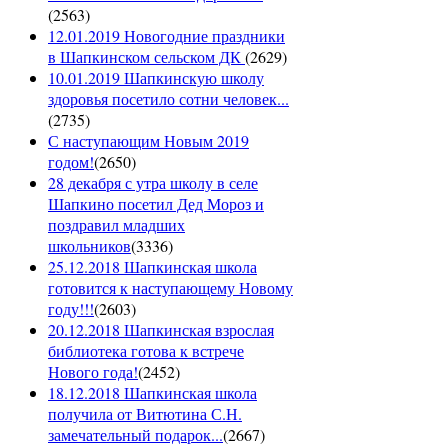
(
2563
)
12.01.2019 Новогодние праздники
в Шапкинском сельском ДК
(
2629
)
10.01.2019 Шапкинскую школу
здоровья посетило сотни человек...
(
2735
)
С наступающим Новым 2019
годом!
(
2650
)
28 декабря с утра школу в селе
Шапкино посетил Дед Мороз и
поздравил младших
школьников
(
3336
)
25.12.2018 Шапкинская школа
готовится к наступающему Новому
году!!!
(
2603
)
20.12.2018 Шапкинская взрослая
библиотека готова к встрече
Нового года!
(
2452
)
18.12.2018 Шапкинская школа
получила от Витютина С.Н.
замечательный подарок...
(
2667
)