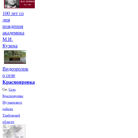
100 лет со
дня
рождения
академика
М.И.
Кузина
Видеоролик
о селе
Краснояровка
См.
Село
Краснояровка
Мучкапского
района
Тамбовской
области