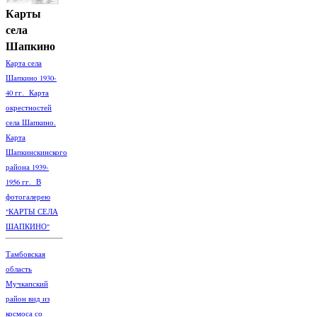
Карты
села
Шапкино
Карта села
Шапкино 1930-
40 гг. Карта
окрестностей
села Шапкино.
Карта
Шапкинскинского
района 1939-
1956 гг. В
фотогалерею
"КАРТЫ СЕЛА
ШАПКИНО"
Тамбовская
область
Мучкапский
район вид из
космоса со