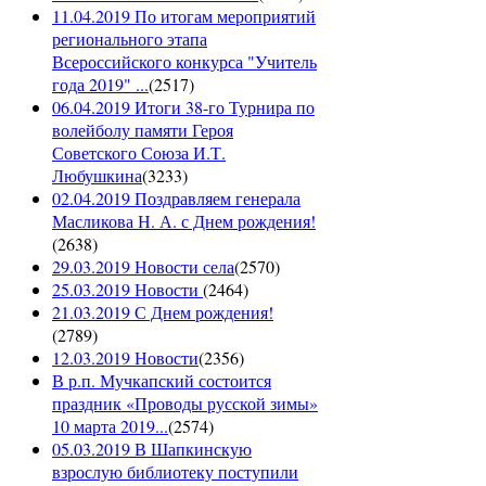
11.04.2019 По итогам мероприятий
регионального этапа
Всероссийского конкурса "Учитель
года 2019" ...
(
2517
)
06.04.2019 Итоги 38-го Турнира по
волейболу памяти Героя
Советского Союза И.Т.
Любушкина
(
3233
)
02.04.2019 Поздравляем генерала
Масликова Н. А. с Днем рождения!
(
2638
)
29.03.2019 Новости села
(
2570
)
25.03.2019 Новости
(
2464
)
21.03.2019 С Днем рождения!
(
2789
)
12.03.2019 Новости
(
2356
)
В р.п. Мучкапский состоится
праздник «Проводы русской зимы»
10 марта 2019...
(
2574
)
05.03.2019 В Шапкинскую
взрослую библиотеку поступили