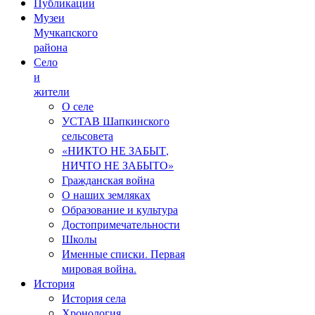
Публикации
Музеи
Мучкапского
района
Село
и
жители
О селе
УСТАВ Шапкинского
сельсовета
«НИКТО НЕ ЗАБЫТ,
НИЧТО НЕ ЗАБЫТО»
Гражданская война
О наших земляках
Образование и культура
Достопримечательности
Школы
Именные списки. Первая
мировая война.
История
История села
Хронология