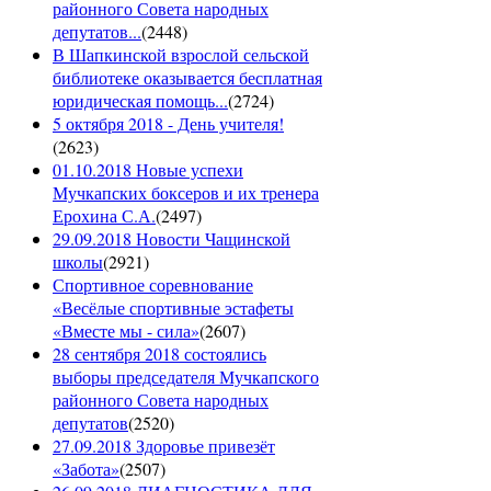
районного Совета народных
депутатов...
(
2448
)
В Шапкинской взрослой сельской
библиотеке оказывается бесплатная
юридическая помощь...
(
2724
)
5 октября 2018 - День учителя!
(
2623
)
01.10.2018 Новые успехи
Мучкапских боксеров и их тренера
Ерохина С.А.
(
2497
)
29.09.2018 Новости Чащинской
школы
(
2921
)
Спортивное соревнование
«Весёлые спортивные эстафеты
«Вместе мы - сила»
(
2607
)
28 сентября 2018 состоялись
выборы председателя Мучкапского
районного Совета народных
депутатов
(
2520
)
27.09.2018 Здоровье привезёт
«Забота»
(
2507
)