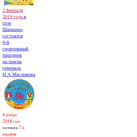
2 февраля
2019 года
в
селе
Шапкино
состоялся
9-й
спортивный
праздник
на призы
генерала
Н.А.Масликова
4
ноября
2018
года
7
состоялся
-й
марафо
н