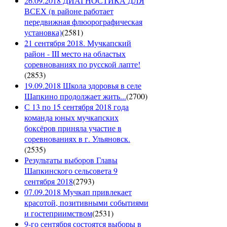
26.09.2018 ДИАГНОСТИКА ДЛЯ
ВСЕХ (в районе работает
передвижная флюорографическая
установка)
(
2581
)
21 сентября 2018. Мучкапский
район - III место на областых
соревнованиях по русской лапте!
(
2853
)
19.09.2018 Школа здоровья в селе
Шапкино продолжает жить...
(
2700
)
С 13 по 15 сентября 2018 года
команда юных мучкапских
боксёров приняла участие в
соревнованиях в г. Ульяновск.
(
2535
)
Результаты выборов Главы
Шапкинского сельсовета 9
сентября 2018
(
2793
)
07.09.2018 Мучкап привлекает
красотой, позитивными событиями
и гостеприимством
(
2531
)
9-го сентября состоятся выборы в