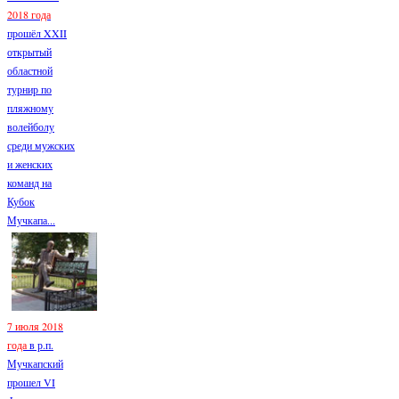
2018 года
прошёл XXII
открытый
областной
турнир по
пляжному
волейболу
среди мужских
и женских
команд на
Кубок
Мучкапа...
7 июля 2018
года
в р.п.
Мучкапский
прошел VI