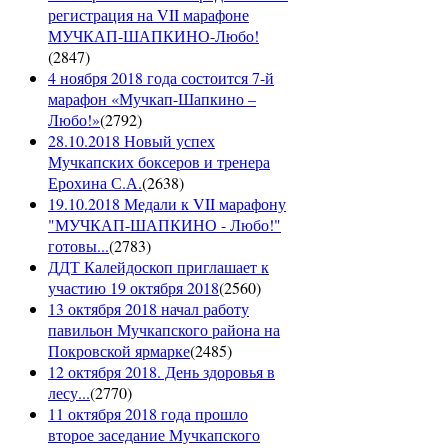
регистрация на VII марафоне
МУЧКАП-ШАПКИНО-Любо!
(
2847
)
4 ноября 2018 года состоится 7-й
марафон «Мучкап-Шапкино –
Любо!»
(
2792
)
28.10.2018 Новый успех
Мучкапских боксеров и тренера
Ерохина С.А.
(
2638
)
19.10.2018 Медали к VII марафону
"МУЧКАП-ШАПКИНО - Любо!"
готовы...
(
2783
)
ДДТ Калейдоскоп приглашает к
участию 19 октября 2018
(
2560
)
13 октября 2018 начал работу
павильон Мучкапского района на
Покровской ярмарке
(
2485
)
12 октября 2018. День здоровья в
лесу...
(
2770
)
11 октября 2018 года прошло
второе заседание Мучкапского