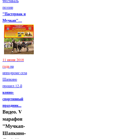
Фестиваль
поэзии
"Пастернак и
Мучкап"
....
11 июня 2018
года
на
ипподроме села
Шапкино
прошел 12-й
конно-
спортивный
праздник...
Видео. V
марафон
"Мучкап-
Шапкино-