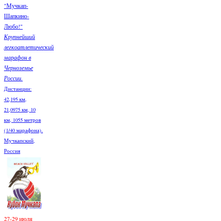
"Мучкап-
Шапкино-
Любо!"
Крупнейший
легкоатлетический
марафон в
Черноземье
России.
Дистанции:
42,195 км,
21,0975 км, 10
км, 1055 метров
(1/40 марафона).
Мучкапский,
Россия
27-29 июля