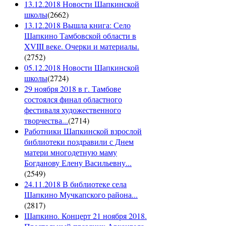
13.12.2018 Новости Шапкинской
школы
(
2662
)
13.12.2018 Вышла книга: Село
Шапкино Тамбовской области в
XVIII веке. Очерки и материалы.
(
2752
)
05.12.2018 Новости Шапкинской
школы
(
2724
)
29 ноября 2018 в г. Тамбове
состоялся финал областного
фестиваля художественного
творчества...
(
2714
)
Работники Шапкинской взрослой
библиотеки поздравили с Днем
матери многодетную маму
Богданову Елену Васильевну...
(
2549
)
24.11.2018 В библиотеке села
Шапкино Мучкапского района...
(
2817
)
Шапкино. Концерт 21 ноября 2018.