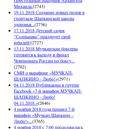
Престольный праздник Архангела
Михаила.
(
2743
)
19.11.2018 Создание новых полов в
спортзале Шапкинской школы
здоровья...
(
2736
)
17.11.2018 Детский садик
"Солнышко" празднует свой
юбилей!
(
2727
)
13.11.2018 Мучкапские боксеры
готовятся к выходу в финал
Чемпионата России по боксу...
(
2702
)
СМИ о марафоне «МУЧКАП-
ШАПКИНО - Любо!»
(
2971
)
04.11.2018 Публикации в группе
Facebook «7-й марафон МУЧКАП-
ШАПКИНО - Любо!
04.11.2018.»
(
2646
)
4 ноября 2018 года прошел 7-й
марафон «Мучкап-Шапкино –
Любо!»...
(
3765
)
4 ноября 2018 с 7:00 продолжилась