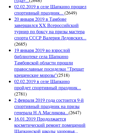
года»...
(
2648
)
02.02.2019 в селе Шапкино прошел
спортивный праздник...
(
2649
)
20 января 2019 в Тамбове
завершился XX Всероссийский
турнир по боксу на призы мастера
спорта СССР Валерия Ледовских...
(
2685
)
19 января 2019 во взрослой
библиотеке села Шапкино
Тамбовской области прошли
православные посиделки "Трещат
крещенские морозы"
(
2518
)
02.02.2019 в селе Шапкино
пройдет спортивный праздник...
(
2781
)
2 февраля 2019 года состоится 9-й
спортивный праздник на призы
генерала Н.А.Масликова...
(
2647
)
16.01.2019 Продолжается
косметический ремонт помещений
Шапкинской школы здоровья...