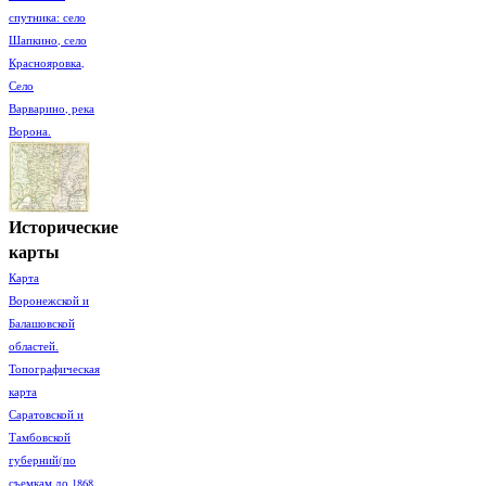
спутника: село
Шапкино, село
Краснояровка,
Село
Варварино, река
Ворона.
Исторические
карты
Карта
Воронежской и
Балашовской
областей.
Топографическая
карта
Саратовской и
Тамбовской
губерний(по
съемкам до 1868