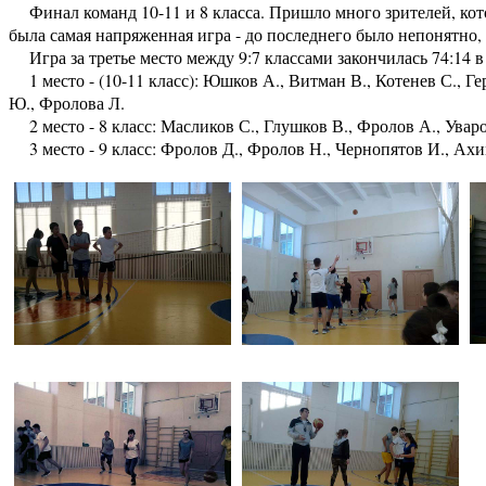
Финал команд 10-11 и 8 класса. Пришло много зрителей, кот
была самая напряженная игра - до последнего было непонятно, к
Игра за третье место между 9:7 классами закончилась 74:14 в
1 место - (10-11 класс): Юшков А., Витман В., Котенев С., Ге
Ю., Фролова Л.
2 место - 8 класс: Масликов С., Глушков В., Фролов А., Уваро
3 место - 9 класс: Фролов Д., Фролов Н., Чернопятов И., Ахим