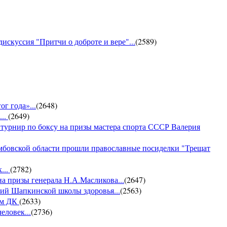
искуссия "Притчи о доброте и вере"...
(
2589
)
г года»...
(
2648
)
...
(
2649
)
 турнир по боксу на призы мастера спорта СССР Валерия
амбовской области прошли православные посиделки "Трещат
...
(
2782
)
на призы генерала Н.А.Масликова...
(
2647
)
ий Шапкинской школы здоровья...
(
2563
)
ом ДК
(
2633
)
еловек...
(
2736
)