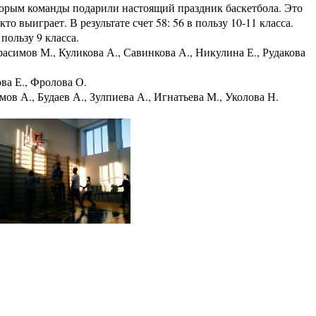
орым команды подарили настоящий праздник баскетбола. Это
то выиграет. В результате счет 58: 56 в пользу 10-11 класса.
 пользу 9 класса.
расимов М., Куликова А., Савинкова А., Никулина Е., Рудакова
ва Е., Фролова О.
ов А., Будаев А., Зулпиева А., Игнатьева М., Уколова Н.