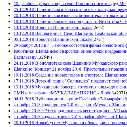
28 декабря с утра школу в селе Шапкино посетил Дед М
25.12.2018 Шапкинская школа готовится к наступающему
20.12.2018 Шапкинская взрослая библиотека готова к вст
18.12.2018 Шапкинская школа получила от Витютина С.Н.
13.12.2018 Новости Шапкинской школы
(
2662
)
13.12.2018 Вышла книга: Село Шапкино Тамбовской облас
05.12.2018 Новости Шапкинской школы
(
2724
)
29 ноября 2018 в г. Тамбове состоялся финал областного 
Работники Шапкинской взрослой библиотеки поздравили
Васильевну...
(
2549
)
24.11.2018 В библиотеке села Шапкино Мучкапского райо
Шапкино. Концерт 21 ноября 2018. Престольный праздн
19.11.2018 Создание новых полов в спортзале Шапкинско
17.11.2018 Детский садик "Солнышко" празднует свой ю
13.11.2018 Мучкапские боксеры готовятся к выходу в фин
СМИ о марафоне «МУЧКАП-ШАПКИНО - Любо!»
(
2971
)
04.11.2018 Публикации в группе Facebook «7-й мараф
4 ноября 2018 года прошел 7-й марафон «Мучкап-Шапкин
4 ноября 2018 с 7:00 продолжилась регистрация на 
4 ноября 2018 года состоится 7-й марафон «Мучкап-Шап
28.10.2018 Новый успех Мучкапских боксеров и тренера