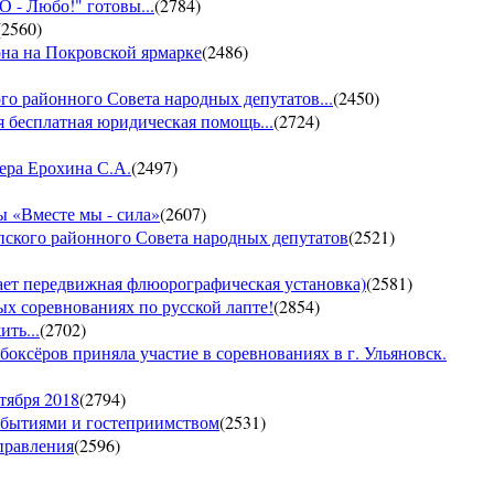
- Любо!" готовы...
(
2784
)
(
2560
)
она на Покровской ярмарке
(
2486
)
го районного Совета народных депутатов...
(
2450
)
 бесплатная юридическая помощь...
(
2724
)
ера Ерохина С.А.
(
2497
)
 «Вместе мы - сила»
(
2607
)
пского районного Совета народных депутатов
(
2521
)
т передвижная флюорографическая установка)
(
2581
)
тых соревнованиях по русской лапте!
(
2854
)
ть...
(
2702
)
боксёров приняла участие в соревнованиях в г. Ульяновск.
тября 2018
(
2794
)
обытиями и гостеприимством
(
2531
)
управления
(
2596
)