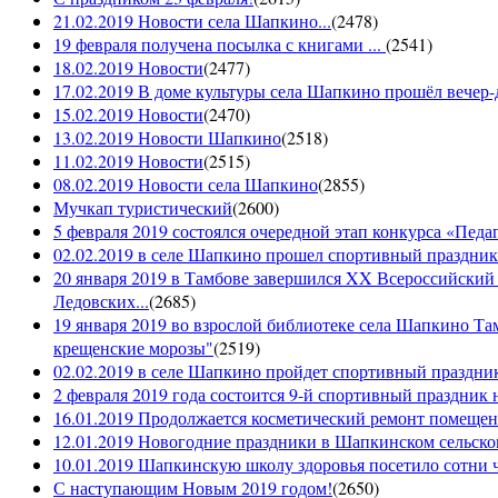
21.02.2019 Новости села Шапкино...
(
2478
)
19 февраля получена посылка с книгами ...
(
2541
)
18.02.2019 Новости
(
2477
)
17.02.2019 В доме культуры села Шапкино прошёл вечер-д
15.02.2019 Новости
(
2470
)
13.02.2019 Новости Шапкино
(
2518
)
11.02.2019 Новости
(
2515
)
08.02.2019 Новости села Шапкино
(
2855
)
Мучкап туристический
(
2600
)
5 февраля 2019 состоялся очередной этап конкурса «Педаго
02.02.2019 в селе Шапкино прошел спортивный праздник
20 января 2019 в Тамбове завершился XX Всероссийский
Ледовских...
(
2685
)
19 января 2019 во взрослой библиотеке села Шапкино Т
крещенские морозы"
(
2519
)
02.02.2019 в селе Шапкино пройдет спортивный праздник
2 февраля 2019 года состоится 9-й спортивный праздник 
16.01.2019 Продолжается косметический ремонт помещен
12.01.2019 Новогодние праздники в Шапкинском сельск
10.01.2019 Шапкинскую школу здоровья посетило сотни ч
С наступающим Новым 2019 годом!
(
2650
)