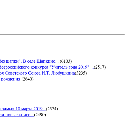
без шапки". В селе Шапкино...
(
6103
)
сероссийского конкурса "Учитель года 2019" ...
(
2517
)
роя Советского Союза И.Т. Любушкина
(
3235
)
м рождения!
(
2640
)
зимы» 10 марта 2019...
(
2574
)
и новые книги...
(
2490
)