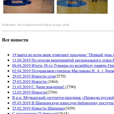
Подробнее: http://schapkinoschkola3.68edu.ru/?page_id=88
Все новости
19 марта во всем мире отмечают праздник "Первый день 
11.04.2019 По итогам мероприятий регионального этапа В
06.04.2019 Итоги 38-го Турнира по волейболу памяти Ге
02.04.2019 Поздравляем генерала Масликова Н. А. с Дне
29.03.2019 Новости села
(
2570
)
25.03.2019 Новости
(
2464
)
21.03.2019 С Днем рождения!
(
2790
)
12.03.2019 Новости
(
2356
)
В р.п. Мучкапский состоится праздник «Проводы русской 
05.03.2019 В Шапкинскую взрослую библиотеку поступил
25.02.2019 Новости Шапкино
(
2459
)
С праздником 23 февраля!
(
2615
)