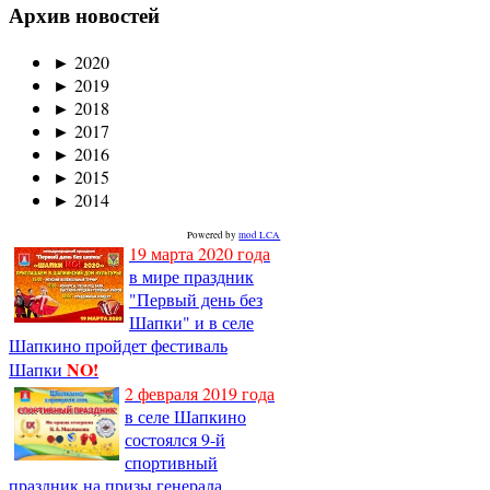
Архив новостей
►
2020
►
2019
►
2018
►
2017
►
2016
►
2015
►
2014
Powered by
mod LCA
19 марта 2020 года
в мире праздник
"Первый день без
Шапки" и в селе
Шапкино пройдет фестиваль
NO!
Шапки
2 февраля 2019 года
в селе Шапкино
состоялся 9-й
спортивный
праздник на призы генерала