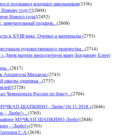
ороз и поздравил младших школьников
(
3336
)
 Новому году!!!
(
2604
)
рече Нового года!
(
2452
)
 замечательный подарок...
(
2668
)
ти в XVIII веке. Очерки и материалы.
(
2753
)
фестиваля художественного творчества...
(
2714
)
 с Днем матери многодетную маму Богданову Елену
на...
(
2817
)
ик Архангела Михаила.
(
2743
)
й школы здоровья...
(
2737
)
билей!
(
2728
)
ал Чемпионата России по боксу...
(
2704
)
он МУЧКАП-ШАПКИНО - Любо! 04.11.2018.»
(
2646
)
о – Любо!»...
(
3765
)
VII марафоне МУЧКАП-ШАПКИНО-Любо!
(
2848
)
кино – Любо!»
(
2793
)
 Ерохина С.А.
(
2638
)