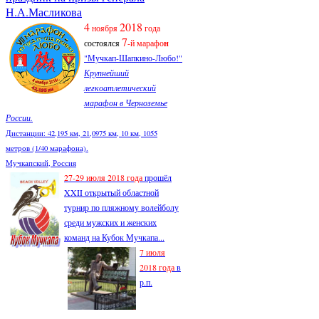
Н.А.Масликова
4
2018
ноября
года
7
состоялся
-й марафо
н
"Мучкап-Шапкино-Любо!"
Крупнейший
легкоатлетический
марафон в Черноземье
России.
Дистанции: 42,195 км, 21,0975 км, 10 км, 1055
метров (1/40 марафона).
Мучкапский, Россия
27-29 июля 2018 года
прошёл
XXII открытый областной
турнир по пляжному волейболу
среди мужских и женских
команд на Кубок Мучкапа...
7 июля
2018 года
в
р.п.