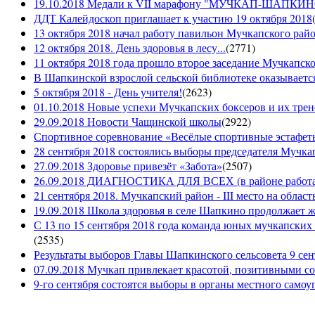
19.10.2018 Медали к VII марафону "МУЧКАП-ШАПКИНО 
ДДТ Калейдоскоп приглашает к участию 19 октября 2018
13 октября 2018 начал работу павильон Мучкапского рай
12 октября 2018. День здоровья в лесу...
(
2771
)
11 октября 2018 года прошло второе заседание Мучкапско
В Шапкинской взрослой сельской библиотеке оказывается
5 октября 2018 - День учителя!
(
2623
)
01.10.2018 Новые успехи Мучкапских боксеров и их трен
29.09.2018 Новости Чащинской школы
(
2922
)
Спортивное соревнование «Весёлые спортивные эстафеты
28 сентября 2018 состоялись выборы председателя Мучка
27.09.2018 Здоровье привезёт «Забота»
(
2507
)
26.09.2018 ДИАГНОСТИКА ДЛЯ ВСЕХ (в районе работае
21 сентября 2018. Мучкапский район - III место на облас
19.09.2018 Школа здоровья в селе Шапкино продолжает жи
С 13 по 15 сентября 2018 года команда юных мучкапских 
(
2535
)
Результаты выборов Главы Шапкинского сельсовета 9 сен
07.09.2018 Мучкап привлекает красотой, позитивными с
9-го сентября состоятся выборы в органы местного само