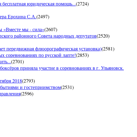
 бесплатная юридическая помощь...
(
2724
)
ера Ерохина С.А.
(
2497
)
 «Вместе мы - сила»
(
2607
)
пского районного Совета народных депутатов
(
2520
)
т передвижная флюорографическая установка)
(
2581
)
тых соревнованиях по русской лапте!
(
2853
)
ть...
(
2701
)
боксёров приняла участие в соревнованиях в г. Ульяновск.
тября 2018
(
2793
)
обытиями и гостеприимством
(
2531
)
управления
(
2596
)