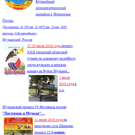
Крупнейший
легкоатлетический
марафон в Черноземье
России.
Дистанции: 42,195 км, 21,0975 км, 10 км, 1055
метров (1/40 марафона).
Мучкапский, Россия
27-29 июля 2018 года
прошёл
XXII открытый областной
турнир по пляжному волейболу
среди мужских и женских
команд на Кубок Мучкапа...
7 июля
2018 года
в
р.п.
Мучкапский прошел VI Фестиваль поэзии
"Пастернак и Мучкап"
....
11 июня 2018 года
на
ипподроме села Шапкино
прошел 12-й
конно-