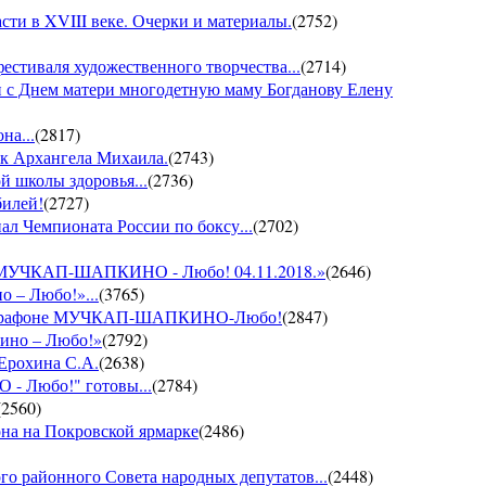
ти в XVIII веке. Очерки и материалы.
(
2752
)
фестиваля художественного творчества...
(
2714
)
 с Днем матери многодетную маму Богданову Елену
на...
(
2817
)
ик Архангела Михаила.
(
2743
)
й школы здоровья...
(
2736
)
билей!
(
2727
)
ал Чемпионата России по боксу...
(
2702
)
он МУЧКАП-ШАПКИНО - Любо! 04.11.2018.»
(
2646
)
о – Любо!»...
(
3765
)
VII марафоне МУЧКАП-ШАПКИНО-Любо!
(
2847
)
кино – Любо!»
(
2792
)
 Ерохина С.А.
(
2638
)
- Любо!" готовы...
(
2784
)
(
2560
)
она на Покровской ярмарке
(
2486
)
го районного Совета народных депутатов...
(
2448
)