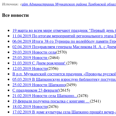
Источник: с
айт Администрации Мучкапского района Тамбовской обла
Все новости
19 марта во всем мире отмечают праздник "Первый день 
11.04.2019 По итогам мероприятий регионального этапа В
06.04.2019 Итоги 38-го Турнира по волейболу памяти Ге
02.04.2019 Поздравляем генерала Масликова Н. А. с Дне
29.03.2019 Новости села
(
2570
)
25.03.2019 Новости
(
2464
)
21.03.2019 С Днем рождения!
(
2789
)
12.03.2019 Новости
(
2356
)
В р.п. Мучкапский состоится праздник «Проводы русской 
05.03.2019 В Шапкинскую взрослую библиотеку поступил
25.02.2019 Новости Шапкино
(
2459
)
С праздником 23 февраля!
(
2615
)
21.02.2019 Новости села Шапкино...
(
2478
)
19 февраля получена посылка с книгами ...
(
2541
)
18.02.2019 Новости
(
2476
)
17.02.2019 В доме культуры села Шапкино прошёл вечер-д