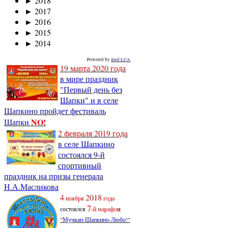
►
2018
►
2017
►
2016
►
2015
►
2014
Powered by
mod LCA
19 марта 2020 года
в мире праздник
"Первый день без
Шапки" и в селе
Шапкино пройдет фестиваль
NO!
Шапки
2 февраля 2019 года
в селе Шапкино
состоялся 9-й
спортивный
праздник на призы генерала
Н.А.Масликова
4
2018
ноября
года
7
состоялся
-й марафо
н
"Мучкап-Шапкино-Любо!"