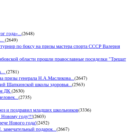
г года»...
(
2648
)
...
(
2649
)
 турнир по боксу на призы мастера спорта СССР Валерия
амбовской области прошли православные посиделки "Трещат
...
(
2781
)
на призы генерала Н.А.Масликова...
(
2647
)
ий Шапкинской школы здоровья...
(
2563
)
ом ДК
(
2630
)
еловек...
(
2735
)
ороз и поздравил младших школьников
(
3336
)
 Новому году!!!
(
2603
)
рече Нового года!
(
2452
)
 замечательный подарок...
(
2667
)