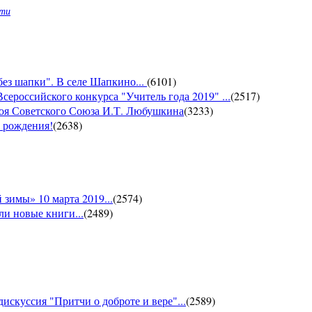
сти
без шапки". В селе Шапкино...
(
6101
)
сероссийского конкурса "Учитель года 2019" ...
(
2517
)
роя Советского Союза И.Т. Любушкина
(
3233
)
м рождения!
(
2638
)
зимы» 10 марта 2019...
(
2574
)
и новые книги...
(
2489
)
искуссия "Притчи о доброте и вере"...
(
2589
)