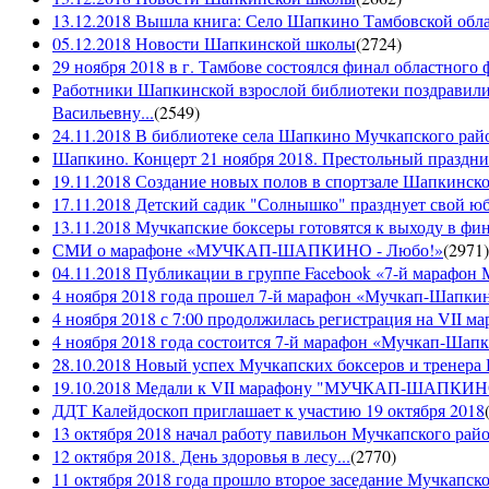
13.12.2018 Вышла книга: Село Шапкино Тамбовской облас
05.12.2018 Новости Шапкинской школы
(
2724
)
29 ноября 2018 в г. Тамбове состоялся финал областного 
Работники Шапкинской взрослой библиотеки поздравили
Васильевну...
(
2549
)
24.11.2018 В библиотеке села Шапкино Мучкапского райо
Шапкино. Концерт 21 ноября 2018. Престольный праздн
19.11.2018 Создание новых полов в спортзале Шапкинско
17.11.2018 Детский садик "Солнышко" празднует свой ю
13.11.2018 Мучкапские боксеры готовятся к выходу в фин
СМИ о марафоне «МУЧКАП-ШАПКИНО - Любо!»
(
2971
)
04.11.2018 Публикации в группе Facebook «7-й мараф
4 ноября 2018 года прошел 7-й марафон «Мучкап-Шапкин
4 ноября 2018 с 7:00 продолжилась регистрация на 
4 ноября 2018 года состоится 7-й марафон «Мучкап-Шап
28.10.2018 Новый успех Мучкапских боксеров и тренера
19.10.2018 Медали к VII марафону "МУЧКАП-ШАПКИНО 
ДДТ Калейдоскоп приглашает к участию 19 октября 2018
13 октября 2018 начал работу павильон Мучкапского рай
12 октября 2018. День здоровья в лесу...
(
2770
)
11 октября 2018 года прошло второе заседание Мучкапско