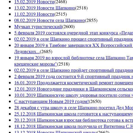
15.02.2019 Новости
(
2468
)
13.02.2019 Новости Шапкино
(
2518
)
11.02.2019 Новости
(
2515
)
08.02.2019 Новости села Шапкино
(
2855
)
Мучкап туристический
(
2600
)
5 февраля 2019 состоялся очередной этап конкурса «Педаго
02.02.2019 в селе Шапкино прошел спортивный праздник
20 января 2019 в Тамбове завершился XX Всероссийский
Ледовских...
(
2685
)
19 января 2019 во взрослой библиотеке села Шапкино Т
крещенские морозы"
(
2518
)
02.02.2019 в селе Шапкино пройдет спортивный праздник
2 февраля 2019 года состоится 9-й спортивный праздник 
16.01.2019 Продолжается косметический ремонт помещен
12.01.2019 Новогодние праздники в Шапкинском сельск
10.01.2019 Шапкинскую школу здоровья посетило сотни ч
С наступающим Новым 2019 годом!
(
2650
)
28 декабря с утра школу в селе Шапкино посетил Дед М
25.12.2018 Шапкинская школа готовится к наступающему
20.12.2018 Шапкинская взрослая библиотека готова к вст
18.12.2018 Шапкинская школа получила от Витютина С.Н.
13.12.2018 Новости Шапкинской школы
(
2662
)