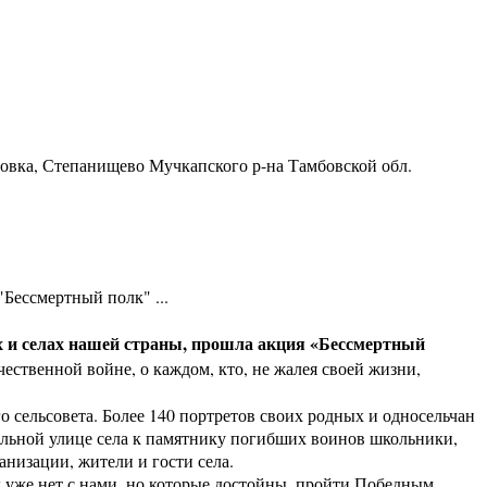
ровка, Степанищево Мучкапского р-на Тамбовской обл.
Бессмертный полк" ...
дах и селах нашей страны, прошла акция «Бессмертный
ественной войне, о каждом, кто, не жалея своей жизни,
ельсовета. Более 140 портретов своих родных и односельчан
льной улице села к памятнику погибших воинов школьники,
низации, жители и гости села.
 уже нет с нами, но которые достойны, пройти Победным