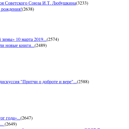
роя Советского Союза И.Т. Любушкина
(
3233
)
м рождения!
(
2638
)
зимы» 10 марта 2019...
(
2574
)
и новые книги...
(
2489
)
искуссия "Притчи о доброте и вере"...
(
2588
)
г года»...
(
2647
)
...
(
2649
)