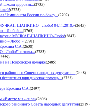
й школы здоровья...
(
2735
)
билей!
(
2725
)
ал Чемпионата России по боксу...
(
2702
)
он МУЧКАП-ШАПКИНО - Любо! 04.11.2018.»
(
2645
)
о – Любо!»...
(
3765
)
VII марафоне МУЧКАП-ШАПКИНО-Любо!
(
2847
)
кино – Любо!»
(
2791
)
 Ерохина С.А.
(
2638
)
- Любо!" готовы...
(
2783
)
(
2559
)
она на Покровской ярмарке
(
2485
)
го районного Совета народных депутатов...
(
2448
)
 бесплатная юридическая помощь...
(
2723
)
ера Ерохина С.А.
(
2497
)
 «Вместе мы - сила»
(
2606
)
пского районного Совета народных депутатов
(
2519
)