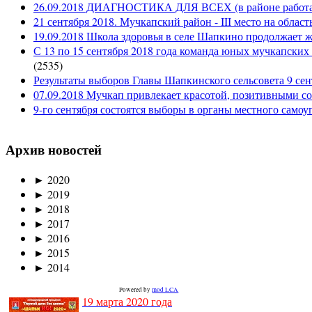
26.09.2018 ДИАГНОСТИКА ДЛЯ ВСЕХ (в районе работае
21 сентября 2018. Мучкапский район - III место на облас
19.09.2018 Школа здоровья в селе Шапкино продолжает жи
С 13 по 15 сентября 2018 года команда юных мучкапских 
(
2535
)
Результаты выборов Главы Шапкинского сельсовета 9 сен
07.09.2018 Мучкап привлекает красотой, позитивными с
9-го сентября состоятся выборы в органы местного само
Архив новостей
►
2020
►
2019
►
2018
►
2017
►
2016
►
2015
►
2014
Powered by
mod LCA
19 марта 2020 года