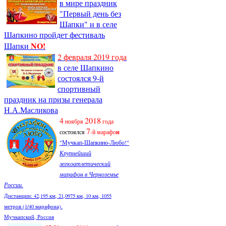
в мире праздник
"Первый день без
Шапки" и в селе
Шапкино пройдет фестиваль
NO!
Шапки
2 февраля 2019 года
в селе Шапкино
состоялся 9-й
спортивный
праздник на призы генерала
Н.А.Масликова
4
2018
ноября
года
7
состоялся
-й марафо
н
"Мучкап-Шапкино-Любо!"
Крупнейший
легкоатлетический
марафон в Черноземье
России.
Дистанции: 42,195 км, 21,0975 км, 10 км, 1055
метров (1/40 марафона).
Мучкапский, Россия