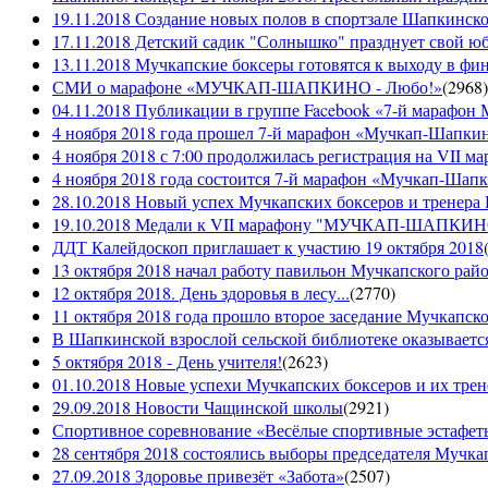
19.11.2018 Создание новых полов в спортзале Шапкинско
17.11.2018 Детский садик "Солнышко" празднует свой ю
13.11.2018 Мучкапские боксеры готовятся к выходу в фин
СМИ о марафоне «МУЧКАП-ШАПКИНО - Любо!»
(
2968
)
04.11.2018 Публикации в группе Facebook «7-й мараф
4 ноября 2018 года прошел 7-й марафон «Мучкап-Шапкин
4 ноября 2018 с 7:00 продолжилась регистрация на 
4 ноября 2018 года состоится 7-й марафон «Мучкап-Шап
28.10.2018 Новый успех Мучкапских боксеров и тренера
19.10.2018 Медали к VII марафону "МУЧКАП-ШАПКИНО 
ДДТ Калейдоскоп приглашает к участию 19 октября 2018
13 октября 2018 начал работу павильон Мучкапского рай
12 октября 2018. День здоровья в лесу...
(
2770
)
11 октября 2018 года прошло второе заседание Мучкапско
В Шапкинской взрослой сельской библиотеке оказывается
5 октября 2018 - День учителя!
(
2623
)
01.10.2018 Новые успехи Мучкапских боксеров и их трен
29.09.2018 Новости Чащинской школы
(
2921
)
Спортивное соревнование «Весёлые спортивные эстафеты
28 сентября 2018 состоялись выборы председателя Мучка
27.09.2018 Здоровье привезёт «Забота»
(
2507
)