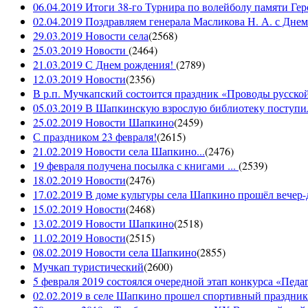
06.04.2019 Итоги 38-го Турнира по волейболу памяти Ге
02.04.2019 Поздравляем генерала Масликова Н. А. с Дне
29.03.2019 Новости села
(
2568
)
25.03.2019 Новости
(
2464
)
21.03.2019 С Днем рождения!
(
2789
)
12.03.2019 Новости
(
2356
)
В р.п. Мучкапский состоится праздник «Проводы русской 
05.03.2019 В Шапкинскую взрослую библиотеку поступил
25.02.2019 Новости Шапкино
(
2459
)
С праздником 23 февраля!
(
2615
)
21.02.2019 Новости села Шапкино...
(
2476
)
19 февраля получена посылка с книгами ...
(
2539
)
18.02.2019 Новости
(
2476
)
17.02.2019 В доме культуры села Шапкино прошёл вечер-д
15.02.2019 Новости
(
2468
)
13.02.2019 Новости Шапкино
(
2518
)
11.02.2019 Новости
(
2515
)
08.02.2019 Новости села Шапкино
(
2855
)
Мучкап туристический
(
2600
)
5 февраля 2019 состоялся очередной этап конкурса «Педаго
02.02.2019 в селе Шапкино прошел спортивный праздник