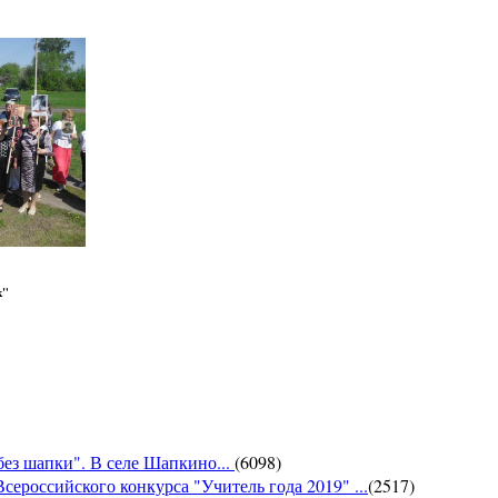
к"
без шапки". В селе Шапкино...
(
6098
)
сероссийского конкурса "Учитель года 2019" ...
(
2517
)