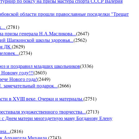
 турнир по боксу на призы мастера спорта СССР Валерия
амбовской области прошли православные посиделки "Трещат
...
(
2781
)
на призы генерала Н.А.Масликова...
(
2647
)
ий Шапкинской школы здоровья...
(
2562
)
ом ДК
(
2629
)
еловек...
(
2734
)
ороз и поздравил младших школьников
(
3336
)
 Новому году!!!
(
2603
)
рече Нового года!
(
2449
)
 замечательный подарок...
(
2666
)
ти в XVIII веке. Очерки и материалы.
(
2751
)
фестиваля художественного творчества...
(
2713
)
 с Днем матери многодетную маму Богданову Елену
на...
(
2816
)
ик Архангела Михаила.
(
2743
)