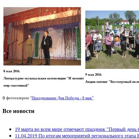
8 мая 2016.
9 мая 2016.
Литературно-музыкальная композиция "И помнит
Акция-митинг "Бессмертный пол
мир спасенный"
"
В фотогалерею "
Празднование Дня Победы - 9 мая
Все новости
19 марта во всем мире отмечают праздник "Первый день 
11.04.2019 По итогам мероприятий регионального этапа В