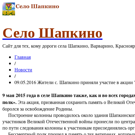
Село Шапкино
Сайт для тех, кому дороги села Шапкино, Варварино, Красноя
Главная
/
Новости
/
09.05.2016 Жители с. Шапкино приняли участие в акции "
9 мая 2015 года в селе Шапкино также, как и во всех горо
полк».
Эта акция, призванная сохранить память о Великой Отеч
боролся за освобождение Родины.
Построение колонны проводилось около здания Шапкинского с
участников Великой Отечественной войны пронесли по центра
по пути следования колонны к участникам присоединялись орга
Бессмертный полк прошел в память о тех ветеранах, которых