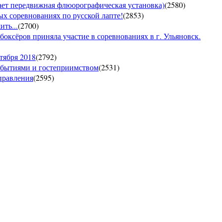
т передвижная флюорографическая установка)
(
2580
)
тых соревнованиях по русской лапте!
(
2853
)
ть...
(
2700
)
боксёров приняла участие в соревнованиях в г. Ульяновск.
тября 2018
(
2792
)
обытиями и гостеприимством
(
2531
)
управления
(
2595
)