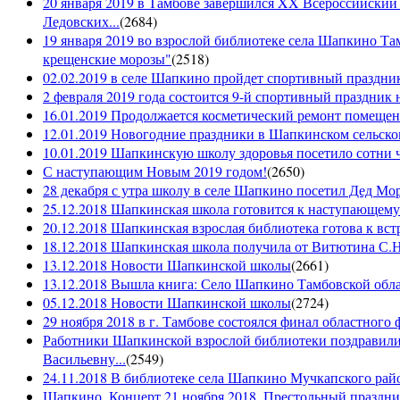
20 января 2019 в Тамбове завершился XX Всероссийский
Ледовских...
(
2684
)
19 января 2019 во взрослой библиотеке села Шапкино Т
крещенские морозы"
(
2518
)
02.02.2019 в селе Шапкино пройдет спортивный праздник
2 февраля 2019 года состоится 9-й спортивный праздник 
16.01.2019 Продолжается косметический ремонт помещен
12.01.2019 Новогодние праздники в Шапкинском сельск
10.01.2019 Шапкинскую школу здоровья посетило сотни ч
С наступающим Новым 2019 годом!
(
2650
)
28 декабря с утра школу в селе Шапкино посетил Дед М
25.12.2018 Шапкинская школа готовится к наступающему
20.12.2018 Шапкинская взрослая библиотека готова к вст
18.12.2018 Шапкинская школа получила от Витютина С.Н.
13.12.2018 Новости Шапкинской школы
(
2661
)
13.12.2018 Вышла книга: Село Шапкино Тамбовской облас
05.12.2018 Новости Шапкинской школы
(
2724
)
29 ноября 2018 в г. Тамбове состоялся финал областного 
Работники Шапкинской взрослой библиотеки поздравили
Васильевну...
(
2549
)
24.11.2018 В библиотеке села Шапкино Мучкапского райо
Шапкино. Концерт 21 ноября 2018. Престольный праздн