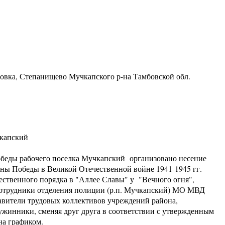
ровка, Степанищево Мучкапского р-на Тамбовской обл.
чкапский
Победы рабочего поселка Мучкапский организовано несение
ины Победы в Великой Отечественной войне 1941-1945 гг.
ественного порядка в "Аллее Славы" у "Вечного огня",
сотрудники отделения полиции (р.п. Мучкапский) МО МВД
авители трудовых коллективов учреждений района,
жинники, сменяя друг друга в соответствии с утвержденным
на графиком.