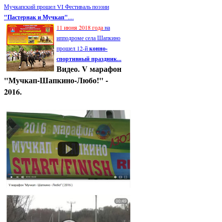
Мучкапский прошел VI Фестиваль поэзии
"Пастернак и Мучкап"
....
11 июня 2018 года
на
ипподроме села Шапкино
прошел 12-й
конно-
спортивный праздник...
Видео. V марафон
"Мучкап-Шапкино-Любо!" -
2016.