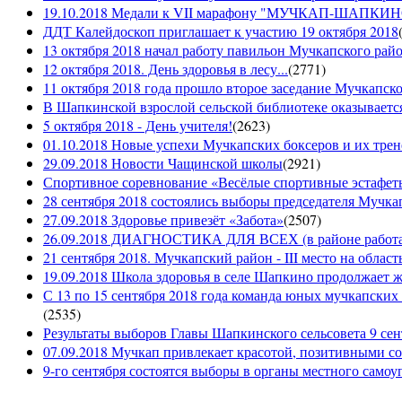
19.10.2018 Медали к VII марафону "МУЧКАП-ШАПКИНО 
ДДТ Калейдоскоп приглашает к участию 19 октября 2018
13 октября 2018 начал работу павильон Мучкапского рай
12 октября 2018. День здоровья в лесу...
(
2771
)
11 октября 2018 года прошло второе заседание Мучкапско
В Шапкинской взрослой сельской библиотеке оказывается
5 октября 2018 - День учителя!
(
2623
)
01.10.2018 Новые успехи Мучкапских боксеров и их трен
29.09.2018 Новости Чащинской школы
(
2921
)
Спортивное соревнование «Весёлые спортивные эстафеты
28 сентября 2018 состоялись выборы председателя Мучка
27.09.2018 Здоровье привезёт «Забота»
(
2507
)
26.09.2018 ДИАГНОСТИКА ДЛЯ ВСЕХ (в районе работае
21 сентября 2018. Мучкапский район - III место на облас
19.09.2018 Школа здоровья в селе Шапкино продолжает жи
С 13 по 15 сентября 2018 года команда юных мучкапских 
(
2535
)
Результаты выборов Главы Шапкинского сельсовета 9 сен
07.09.2018 Мучкап привлекает красотой, позитивными с
9-го сентября состоятся выборы в органы местного само