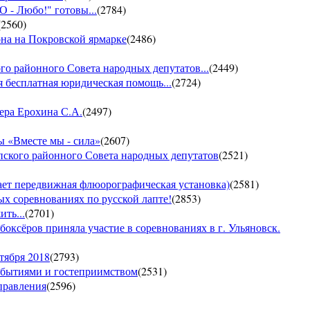
- Любо!" готовы...
(
2784
)
(
2560
)
она на Покровской ярмарке
(
2486
)
го районного Совета народных депутатов...
(
2449
)
 бесплатная юридическая помощь...
(
2724
)
ера Ерохина С.А.
(
2497
)
 «Вместе мы - сила»
(
2607
)
пского районного Совета народных депутатов
(
2521
)
т передвижная флюорографическая установка)
(
2581
)
тых соревнованиях по русской лапте!
(
2853
)
ть...
(
2701
)
боксёров приняла участие в соревнованиях в г. Ульяновск.
тября 2018
(
2793
)
обытиями и гостеприимством
(
2531
)
управления
(
2596
)