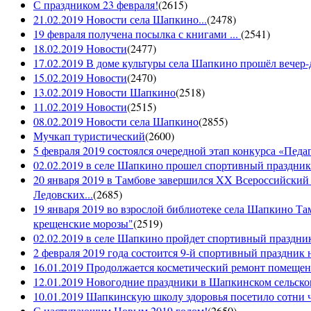
С праздником 23 февраля!
(
2615
)
21.02.2019 Новости села Шапкино...
(
2478
)
19 февраля получена посылка с книгами ...
(
2541
)
18.02.2019 Новости
(
2477
)
17.02.2019 В доме культуры села Шапкино прошёл вечер-д
15.02.2019 Новости
(
2470
)
13.02.2019 Новости Шапкино
(
2518
)
11.02.2019 Новости
(
2515
)
08.02.2019 Новости села Шапкино
(
2855
)
Мучкап туристический
(
2600
)
5 февраля 2019 состоялся очередной этап конкурса «Педаго
02.02.2019 в селе Шапкино прошел спортивный праздник
20 января 2019 в Тамбове завершился XX Всероссийский
Ледовских...
(
2685
)
19 января 2019 во взрослой библиотеке села Шапкино Т
крещенские морозы"
(
2519
)
02.02.2019 в селе Шапкино пройдет спортивный праздник
2 февраля 2019 года состоится 9-й спортивный праздник 
16.01.2019 Продолжается косметический ремонт помещен
12.01.2019 Новогодние праздники в Шапкинском сельск
10.01.2019 Шапкинскую школу здоровья посетило сотни ч
С наступающим Новым 2019 годом!
(
2650
)