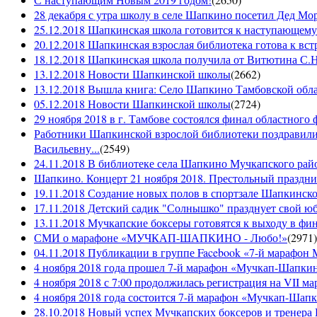
28 декабря с утра школу в селе Шапкино посетил Дед М
25.12.2018 Шапкинская школа готовится к наступающему
20.12.2018 Шапкинская взрослая библиотека готова к вст
18.12.2018 Шапкинская школа получила от Витютина С.Н.
13.12.2018 Новости Шапкинской школы
(
2662
)
13.12.2018 Вышла книга: Село Шапкино Тамбовской облас
05.12.2018 Новости Шапкинской школы
(
2724
)
29 ноября 2018 в г. Тамбове состоялся финал областного 
Работники Шапкинской взрослой библиотеки поздравили
Васильевну...
(
2549
)
24.11.2018 В библиотеке села Шапкино Мучкапского райо
Шапкино. Концерт 21 ноября 2018. Престольный праздн
19.11.2018 Создание новых полов в спортзале Шапкинско
17.11.2018 Детский садик "Солнышко" празднует свой ю
13.11.2018 Мучкапские боксеры готовятся к выходу в фин
СМИ о марафоне «МУЧКАП-ШАПКИНО - Любо!»
(
2971
)
04.11.2018 Публикации в группе Facebook «7-й мараф
4 ноября 2018 года прошел 7-й марафон «Мучкап-Шапкин
4 ноября 2018 с 7:00 продолжилась регистрация на 
4 ноября 2018 года состоится 7-й марафон «Мучкап-Шап
28.10.2018 Новый успех Мучкапских боксеров и тренера