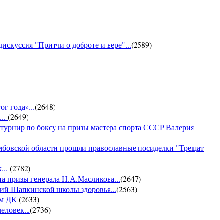
искуссия "Притчи о доброте и вере"...
(
2589
)
г года»...
(
2648
)
...
(
2649
)
 турнир по боксу на призы мастера спорта СССР Валерия
амбовской области прошли православные посиделки "Трещат
...
(
2782
)
на призы генерала Н.А.Масликова...
(
2647
)
ий Шапкинской школы здоровья...
(
2563
)
ом ДК
(
2633
)
еловек...
(
2736
)