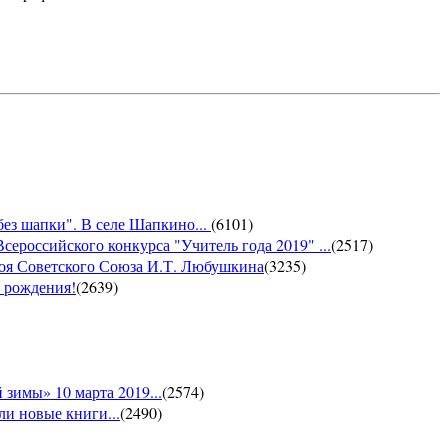
без шапки". В селе Шапкино...
(
6101
)
сероссийского конкурса "Учитель года 2019" ...
(
2517
)
роя Советского Союза И.Т. Любушкина
(
3235
)
м рождения!
(
2639
)
зимы» 10 марта 2019...
(
2574
)
и новые книги...
(
2490
)