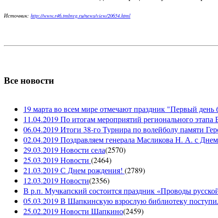
Источник:
http://www.r46.tmbreg.ru/news/view/20654.html
Все новости
19 марта во всем мире отмечают праздник "Первый день 
11.04.2019 По итогам мероприятий регионального этапа В
06.04.2019 Итоги 38-го Турнира по волейболу памяти Ге
02.04.2019 Поздравляем генерала Масликова Н. А. с Дне
29.03.2019 Новости села
(
2570
)
25.03.2019 Новости
(
2464
)
21.03.2019 С Днем рождения!
(
2789
)
12.03.2019 Новости
(
2356
)
В р.п. Мучкапский состоится праздник «Проводы русской 
05.03.2019 В Шапкинскую взрослую библиотеку поступил
25.02.2019 Новости Шапкино
(
2459
)