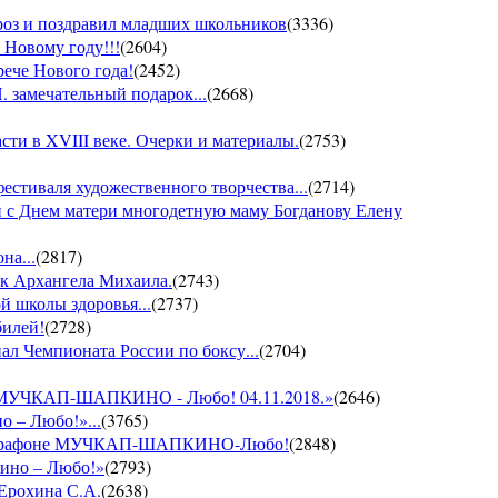
ороз и поздравил младших школьников
(
3336
)
 Новому году!!!
(
2604
)
рече Нового года!
(
2452
)
 замечательный подарок...
(
2668
)
ти в XVIII веке. Очерки и материалы.
(
2753
)
фестиваля художественного творчества...
(
2714
)
 с Днем матери многодетную маму Богданову Елену
на...
(
2817
)
ик Архангела Михаила.
(
2743
)
й школы здоровья...
(
2737
)
билей!
(
2728
)
ал Чемпионата России по боксу...
(
2704
)
он МУЧКАП-ШАПКИНО - Любо! 04.11.2018.»
(
2646
)
о – Любо!»...
(
3765
)
VII марафоне МУЧКАП-ШАПКИНО-Любо!
(
2848
)
кино – Любо!»
(
2793
)
 Ерохина С.А.
(
2638
)