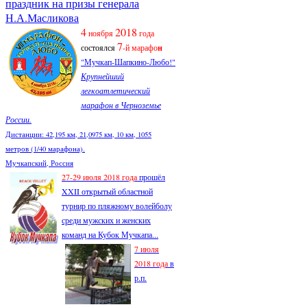
праздник на призы генерала
Н.А.Масликова
4
2018
ноября
года
7
состоялся
-й марафо
н
"Мучкап-Шапкино-Любо!"
Крупнейший
легкоатлетический
марафон в Черноземье
России.
Дистанции: 42,195 км, 21,0975 км, 10 км, 1055
метров (1/40 марафона).
Мучкапский, Россия
27-29 июля 2018 года
прошёл
XXII открытый областной
турнир по пляжному волейболу
среди мужских и женских
команд на Кубок Мучкапа...
7 июля
2018 года
в
р.п.