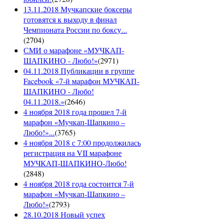
13.11.2018 Мучкапские боксеры
готовятся к выходу в финал
Чемпионата России по боксу...
(
2704
)
СМИ о марафоне «МУЧКАП-
ШАПКИНО - Любо!»
(
2971
)
04.11.2018 Публикации в группе
Facebook «7-й марафон МУЧКАП-
ШАПКИНО - Любо!
04.11.2018.»
(
2646
)
4 ноября 2018 года прошел 7-й
марафон «Мучкап-Шапкино –
Любо!»...
(
3765
)
4 ноября 2018 с 7:00 продолжилась
регистрация на VII марафоне
МУЧКАП-ШАПКИНО-Любо!
(
2848
)
4 ноября 2018 года состоится 7-й
марафон «Мучкап-Шапкино –
Любо!»
(
2793
)
28.10.2018 Новый успех