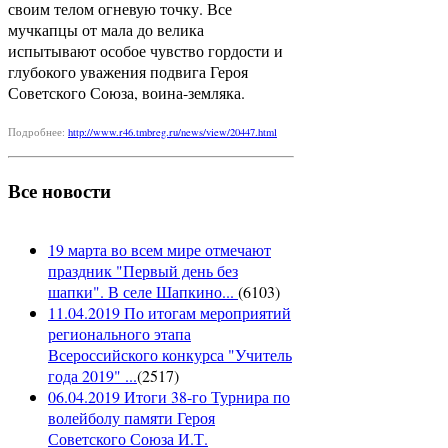
своим телом огневую точку. Все
мучкапцы от мала до велика
испытывают особое чувство гордости и
глубокого уважения подвига Героя
Советского Союза, воина-земляка.
Подробнее:
http://www.r46.tmbreg.ru/news/view/20447.html
Все новости
19 марта во всем мире отмечают
праздник "Первый день без
шапки". В селе Шапкино...
(
6103
)
11.04.2019 По итогам мероприятий
регионального этапа
Всероссийского конкурса "Учитель
года 2019" ...
(
2517
)
06.04.2019 Итоги 38-го Турнира по
волейболу памяти Героя
Советского Союза И.Т.