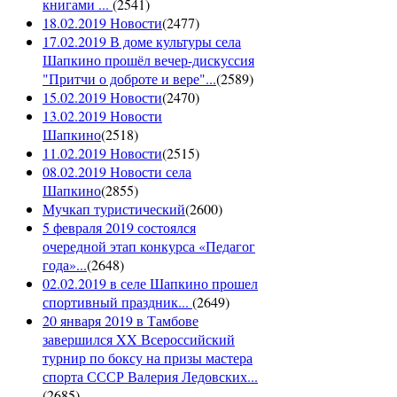
книгами ...
(
2541
)
18.02.2019 Новости
(
2477
)
17.02.2019 В доме культуры села
Шапкино прошёл вечер-дискуссия
"Притчи о доброте и вере"...
(
2589
)
15.02.2019 Новости
(
2470
)
13.02.2019 Новости
Шапкино
(
2518
)
11.02.2019 Новости
(
2515
)
08.02.2019 Новости села
Шапкино
(
2855
)
Мучкап туристический
(
2600
)
5 февраля 2019 состоялся
очередной этап конкурса «Педагог
года»...
(
2648
)
02.02.2019 в селе Шапкино прошел
спортивный праздник...
(
2649
)
20 января 2019 в Тамбове
завершился XX Всероссийский
турнир по боксу на призы мастера
спорта СССР Валерия Ледовских...
(
2685
)