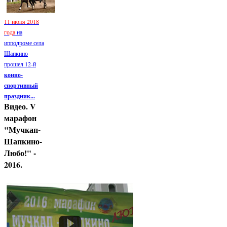
11 июня 2018
года
на
ипподроме села
Шапкино
прошел 12-й
конно-
спортивный
праздник...
Видео. V
марафон
"Мучкап-
Шапкино-
Любо!" -
2016.