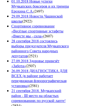
01.10.2018 Новые успехи
Мучкапских боксеров и их тренера
Ерохина С.А.
(
2497
)
29.09.2018 Новости Чащинской
школы
(
2922
)
Спортивное соревнование
«Весёлые спортивные эстафеты
«Вместе мы - сила»
(
2607
)
28 сентября 2018 состоялись
выборы председателя Мучкапского
районного Совета народных
депутатов
(
2521
)
27.09.2018 Здоровье привезёт
«Забота»
(
2507
)
26.09.2018 ДИАГНОСТИКА ДЛЯ
ВСЕХ (в районе работает
передвижная флюорографическая
установка)
(
2581
)
21 сентября 2018. Мучкапский
район - III место на областых
соревнованиях по русской лапте!
(
2854
)