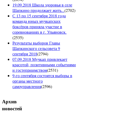
19.09.2018 Школа здоровья в селе
Шапкино продолжает жить...
(
2702
)
С 13 по 15 сентября 2018 года
команда юных мучкапских
боксёров приняла участие в
соревнованиях в г. Ульяновск.
(
2535
)
Результаты выборов Главы
Шапкинского сельсовета 9
сентября 2018
(
2794
)
07.09.2018 Мучкап привлекает
красотой, позитивными событиями
и гостеприимством
(
2531
)
9-го сентября состоятся выборы в
органы местного
самоуправления
(
2596
)
Архив
новостей