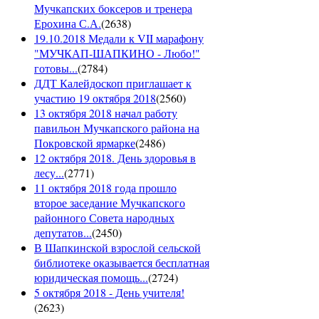
Мучкапских боксеров и тренера
Ерохина С.А.
(
2638
)
19.10.2018 Медали к VII марафону
"МУЧКАП-ШАПКИНО - Любо!"
готовы...
(
2784
)
ДДТ Калейдоскоп приглашает к
участию 19 октября 2018
(
2560
)
13 октября 2018 начал работу
павильон Мучкапского района на
Покровской ярмарке
(
2486
)
12 октября 2018. День здоровья в
лесу...
(
2771
)
11 октября 2018 года прошло
второе заседание Мучкапского
районного Совета народных
депутатов...
(
2450
)
В Шапкинской взрослой сельской
библиотеке оказывается бесплатная
юридическая помощь...
(
2724
)
5 октября 2018 - День учителя!
(
2623
)