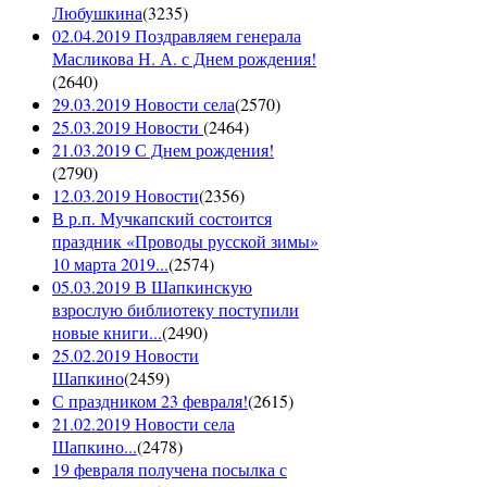
Любушкина
(
3235
)
02.04.2019 Поздравляем генерала
Масликова Н. А. с Днем рождения!
(
2640
)
29.03.2019 Новости села
(
2570
)
25.03.2019 Новости
(
2464
)
21.03.2019 С Днем рождения!
(
2790
)
12.03.2019 Новости
(
2356
)
В р.п. Мучкапский состоится
праздник «Проводы русской зимы»
10 марта 2019...
(
2574
)
05.03.2019 В Шапкинскую
взрослую библиотеку поступили
новые книги...
(
2490
)
25.02.2019 Новости
Шапкино
(
2459
)
С праздником 23 февраля!
(
2615
)
21.02.2019 Новости села
Шапкино...
(
2478
)
19 февраля получена посылка с