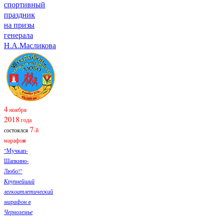
спортивный
праздник
на призы
генерала
Н.А.Масликова
4
ноября
2018
года
7
состоялся
-й
марафо
н
"Мучкап-
Шапкино-
Любо!"
Крупнейший
легкоатлетический
марафон в
Черноземье