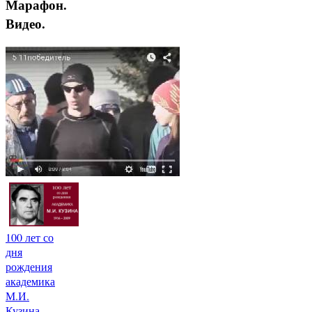
Марафон.
Видео.
100 лет со
дня
рождения
академика
М.И.
Кузина