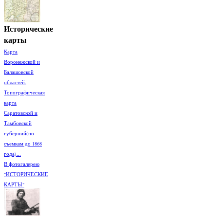
Исторические
карты
Карта
Воронежской и
Балашовской
областей.
Топографическая
карта
Саратовской и
Тамбовской
губерний(по
съемкам до 1868
года)...
В фотогалерею
"ИСТОРИЧЕСКИЕ
КАРТЫ"