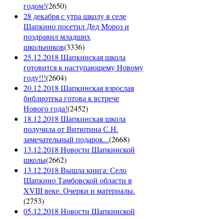
годом!
(
2650
)
28 декабря с утра школу в селе
Шапкино посетил Дед Мороз и
поздравил младших
школьников
(
3336
)
25.12.2018 Шапкинская школа
готовится к наступающему Новому
году!!!
(
2604
)
20.12.2018 Шапкинская взрослая
библиотека готова к встрече
Нового года!
(
2452
)
18.12.2018 Шапкинская школа
получила от Витютина С.Н.
замечательный подарок...
(
2668
)
13.12.2018 Новости Шапкинской
школы
(
2662
)
13.12.2018 Вышла книга: Село
Шапкино Тамбовской области в
XVIII веке. Очерки и материалы.
(
2753
)
05.12.2018 Новости Шапкинской