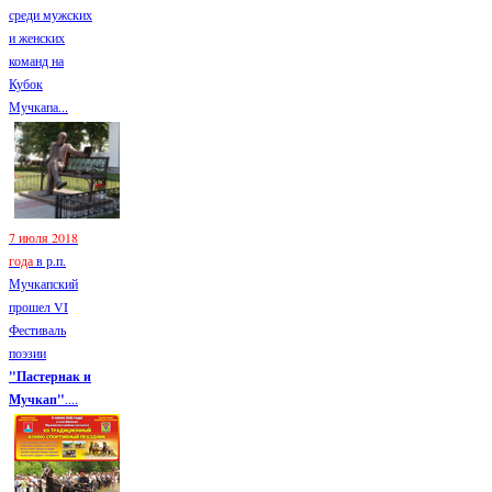
среди мужских
и женских
команд на
Кубок
Мучкапа...
7 июля 2018
года
в р.п.
Мучкапский
прошел VI
Фестиваль
поэзии
"Пастернак и
Мучкап"
....