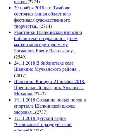
школы
(
2724
)
29 ноября 2018 в г. Тамбове
состоялся финал областного
фестиваля художественного
творчества...
(
2714
)
Работники Шапкинской взрослой
библиотеки поздравили с Днем
матери многодетную маму
Богданову Елену Васильевну...
(
2549
)
24.11.2018 В библиотеке села
Шапкино Мучкапского района...
(
2817
)
Шапкино. Концерт 21 ноября 2018.
Престольный праздник Архангела
Михаила.
(
2743
)
19.11.2018 Создание новых полов в
спортзале Шапкинской школы
здоровья...
(
2737
)
17.11.2018 Детский садик
"Солнышко" празднует свой
юбилей!
(
2728
)