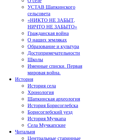
О селе
УСТАВ Шапкинского
сельсовета
«НИКТО НЕ ЗАБЫТ,
НИЧТО НЕ ЗАБЫТО»
Гражданская война
О наших земляках
Образование и культура
Достопримечательности
Школы
Именные списки. Первая
мировая война.
История
История села
Хронология
Шапкинская археология
История Борисоглебска
Борисоглебский уезд
История Мучкапа
Села Мучкапские
Читальня
Центральные старинные