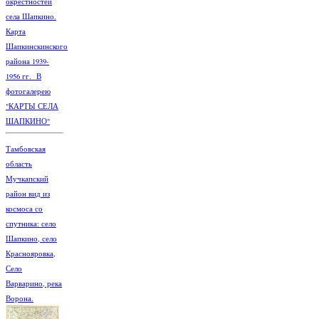
окрестностей
села Шапкино.
Карта
Шапкинскинского
района 1939-
1956 гг. В
фотогалерею
"КАРТЫ СЕЛА
ШАПКИНО"
Тамбовская
область
Мучкапский
район вид из
космоса со
спутника: село
Шапкино, село
Краснояровка,
Село
Варварино, река
Ворона.