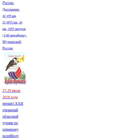
России.
Дистанции:
42,195 км,
21,0975 км, 10
км, 1055 метров
(1/40 марафона).
Мучкапский,
Россия
27-29 июля
2018 года
прошёл XXII
открытый
областной
турнир по
пляжному
волейболу