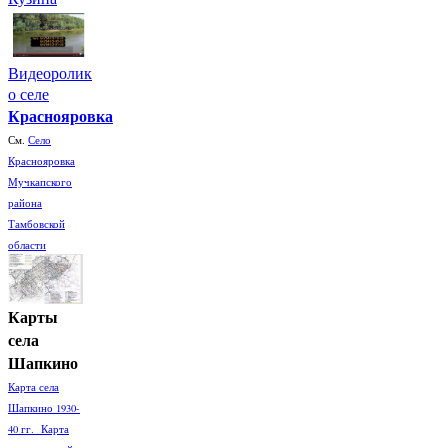
Видеоролик
о селе
Краснояровка
См.
Село
Краснояровка
Мучкапского
района
Тамбовской
области
Карты
села
Шапкино
Карта села
Шапкино 1930-
40 гг. Карта