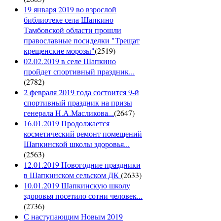
19 января 2019 во взрослой
библиотеке села Шапкино
Тамбовской области прошли
православные посиделки "Трещат
крещенские морозы"
(
2519
)
02.02.2019 в селе Шапкино
пройдет спортивный праздник...
(
2782
)
2 февраля 2019 года состоится 9-й
спортивный праздник на призы
генерала Н.А.Масликова...
(
2647
)
16.01.2019 Продолжается
косметический ремонт помещений
Шапкинской школы здоровья...
(
2563
)
12.01.2019 Новогодние праздники
в Шапкинском сельском ДК
(
2633
)
10.01.2019 Шапкинскую школу
здоровья посетило сотни человек...
(
2736
)
С наступающим Новым 2019