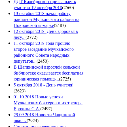
ДДТ Калейдоскоп приглашает к
участию 19 октября 2018
(
2560
)
13 октября 2018 начал работу
павильон Мучкапского района на
Покровской ярмарке
(
2487
)
12 октября 2018. День здоровья в
лесу...
(
2772
)
11 октября 2018 года прошло
второе заседание Мучкапского
районного Совета народных
депутатов...
(
2450
)
В Шапкинской взрослой сельской
библиотеке оказывается бесплатная
юридическая помощь...
(
2725
)
5 октября 2018 - День учителя!
(
2623
)
01.10.2018 Новые успехи
Мучкапских боксеров и их тренера
Ерохина С.А.
(
2497
)
29.09.2018 Новости Чащинской
школы
(
2924
)
Спортивное соревнование