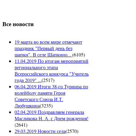
Все новости
19 марта во всем мире отмечают
праздник "Первый день без
шапки". В селе Шапкино...
(
6105
)
11.04.2019 По итогам мероприятий
регионального этапа
Всероссийского конкурса "Учитель
года 2019" ...
(
2517
)
06.04.2019 Итоги 38-го Турнира по
волейболу памяти Героя
Советского Союза И.Т.
Любушкина
(
3235
)
02.04.2019 Поздравляем генерала
Масликова Н. А. с Днем рождения!
(
2641
)
29.03.2019 Новости села
(
2570
)