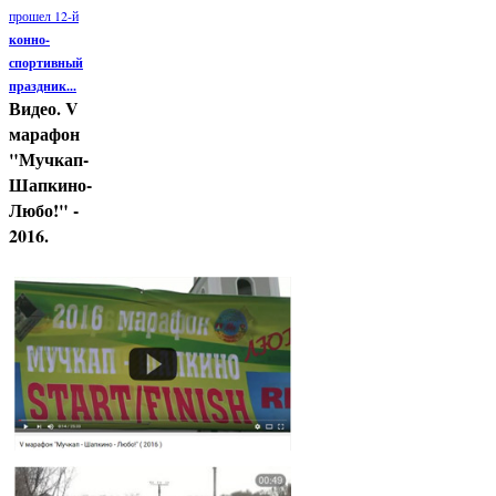
прошел 12-й
конно-
спортивный
праздник...
Видео. V
марафон
"Мучкап-
Шапкино-
Любо!" -
2016.