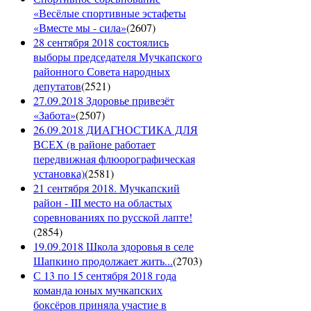
«Весёлые спортивные эстафеты
«Вместе мы - сила»
(
2607
)
28 сентября 2018 состоялись
выборы председателя Мучкапского
районного Совета народных
депутатов
(
2521
)
27.09.2018 Здоровье привезёт
«Забота»
(
2507
)
26.09.2018 ДИАГНОСТИКА ДЛЯ
ВСЕХ (в районе работает
передвижная флюорографическая
установка)
(
2581
)
21 сентября 2018. Мучкапский
район - III место на областых
соревнованиях по русской лапте!
(
2854
)
19.09.2018 Школа здоровья в селе
Шапкино продолжает жить...
(
2703
)
С 13 по 15 сентября 2018 года
команда юных мучкапских
боксёров приняла участие в