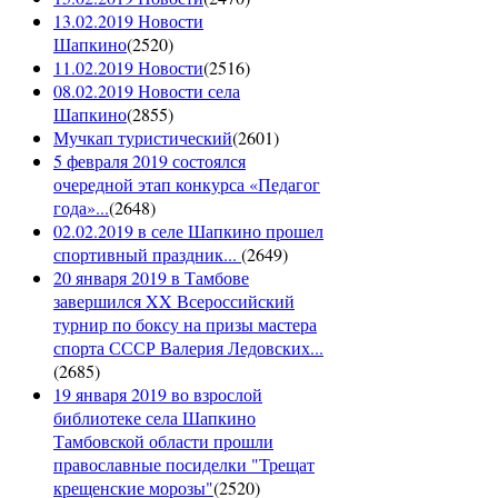
13.02.2019 Новости
Шапкино
(
2520
)
11.02.2019 Новости
(
2516
)
08.02.2019 Новости села
Шапкино
(
2855
)
Мучкап туристический
(
2601
)
5 февраля 2019 состоялся
очередной этап конкурса «Педагог
года»...
(
2648
)
02.02.2019 в селе Шапкино прошел
спортивный праздник...
(
2649
)
20 января 2019 в Тамбове
завершился XX Всероссийский
турнир по боксу на призы мастера
спорта СССР Валерия Ледовских...
(
2685
)
19 января 2019 во взрослой
библиотеке села Шапкино
Тамбовской области прошли
православные посиделки "Трещат
крещенские морозы"
(
2520
)