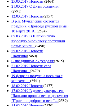
25.03.2019 Новости
(
2464
)
21.03.2019 С Днем рождения!
(
2791
)
12.03.2019 Новости
(
2357
)
В р.п. Мучкапский состоится
праздник «Проводы русской зимы»
10 марта 2019...
(
2574
)
05.03.2019 В Шапкинскую
взрослую библиотеку поступили
новые книги...
(
2490
)
25.02.2019 Новости
Шапкино
(
2460
)
С праздником 23 февраля!
(
2615
)
21.02.2019 Новости села
Шапкино...
(
2479
)
19 февраля получена посылка с
книгами ...
(
2541
)
18.02.2019 Новости
(
2477
)
17.02.2019 В доме культуры села
Шапкино прошёл вечер-дискуссия
"Притчи о доброте и вере"...
(
2589
)
15.02.2019 Новости
(
2470
)