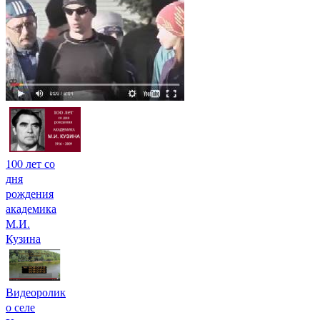
100 лет со
дня
рождения
академика
М.И.
Кузина
Видеоролик
о селе