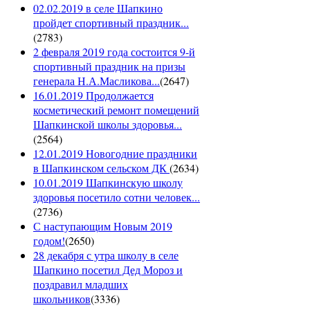
02.02.2019 в селе Шапкино
пройдет спортивный праздник...
(
2783
)
2 февраля 2019 года состоится 9-й
спортивный праздник на призы
генерала Н.А.Масликова...
(
2647
)
16.01.2019 Продолжается
косметический ремонт помещений
Шапкинской школы здоровья...
(
2564
)
12.01.2019 Новогодние праздники
в Шапкинском сельском ДК
(
2634
)
10.01.2019 Шапкинскую школу
здоровья посетило сотни человек...
(
2736
)
С наступающим Новым 2019
годом!
(
2650
)
28 декабря с утра школу в селе
Шапкино посетил Дед Мороз и
поздравил младших
школьников
(
3336
)