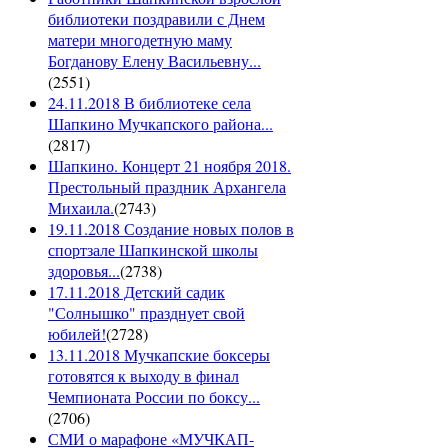
библиотеки поздравили с Днем
матери многодетную маму
Богданову Елену Васильевну...
(
2551
)
24.11.2018 В библиотеке села
Шапкино Мучкапского района...
(
2817
)
Шапкино. Концерт 21 ноября 2018.
Престольный праздник Архангела
Михаила.
(
2743
)
19.11.2018 Создание новых полов в
спортзале Шапкинской школы
здоровья...
(
2738
)
17.11.2018 Детский садик
"Солнышко" празднует свой
юбилей!
(
2728
)
13.11.2018 Мучкапские боксеры
готовятся к выходу в финал
Чемпионата России по боксу...
(
2706
)
СМИ о марафоне «МУЧКАП-