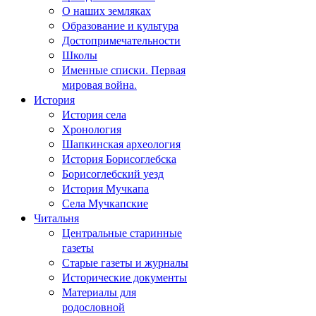
О наших земляках
Образование и культура
Достопримечательности
Школы
Именные списки. Первая
мировая война.
История
История села
Хронология
Шапкинская археология
История Борисоглебска
Борисоглебский уезд
История Мучкапа
Села Мучкапские
Читальня
Центральные старинные
газеты
Старые газеты и журналы
Исторические документы
Материалы для
родословной