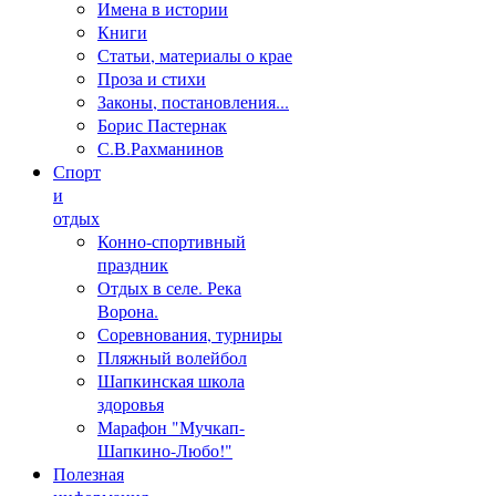
Имена в истории
Книги
Статьи, материалы о крае
Проза и стихи
Законы, постановления...
Борис Пастернак
С.В.Рахманинов
Спорт
и
отдых
Конно-спортивный
праздник
Отдых в селе. Река
Ворона.
Соревнования, турниры
Пляжный волейбол
Шапкинская школа
здоровья
Марафон "Мучкап-
Шапкино-Любо!"
Полезная