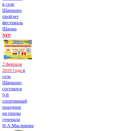
в селе
Шапкино
пройдет
фестиваль
Шапки
NO!
2 февраля
2019 года
в
селе
Шапкино
состоялся
9-й
спортивный
праздник
на призы
генерала
Н.А.Масликова