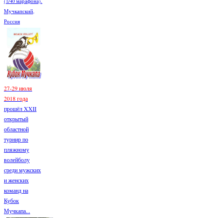
(1/40 марафона).
Мучкапский,
Россия
27-29 июля
2018 года
прошёл XXII
открытый
областной
турнир по
пляжному
волейболу
среди мужских
и женских
команд на
Кубок
Мучкапа...