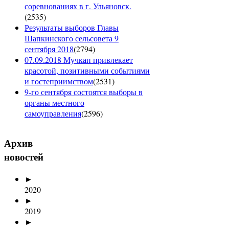
соревнованиях в г. Ульяновск.
(
2535
)
Результаты выборов Главы
Шапкинского сельсовета 9
сентября 2018
(
2794
)
07.09.2018 Мучкап привлекает
красотой, позитивными событиями
и гостеприимством
(
2531
)
9-го сентября состоятся выборы в
органы местного
самоуправления
(
2596
)
Архив
новостей
►
2020
►
2019
►