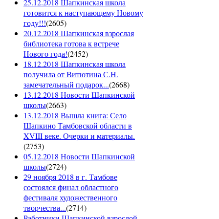
25.12.2018 Шапкинская школа
готовится к наступающему Новому
году!!!
(
2605
)
20.12.2018 Шапкинская взрослая
библиотека готова к встрече
Нового года!
(
2452
)
18.12.2018 Шапкинская школа
получила от Витютина С.Н.
замечательный подарок...
(
2668
)
13.12.2018 Новости Шапкинской
школы
(
2663
)
13.12.2018 Вышла книга: Село
Шапкино Тамбовской области в
XVIII веке. Очерки и материалы.
(
2753
)
05.12.2018 Новости Шапкинской
школы
(
2724
)
29 ноября 2018 в г. Тамбове
состоялся финал областного
фестиваля художественного
творчества...
(
2714
)
Работники Шапкинской взрослой