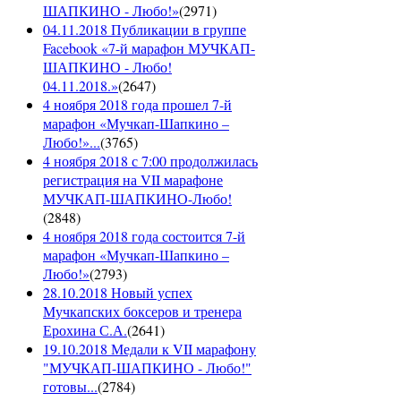
ШАПКИНО - Любо!»
(
2971
)
04.11.2018 Публикации в группе
Facebook «7-й марафон МУЧКАП-
ШАПКИНО - Любо!
04.11.2018.»
(
2647
)
4 ноября 2018 года прошел 7-й
марафон «Мучкап-Шапкино –
Любо!»...
(
3765
)
4 ноября 2018 с 7:00 продолжилась
регистрация на VII марафоне
МУЧКАП-ШАПКИНО-Любо!
(
2848
)
4 ноября 2018 года состоится 7-й
марафон «Мучкап-Шапкино –
Любо!»
(
2793
)
28.10.2018 Новый успех
Мучкапских боксеров и тренера
Ерохина С.А.
(
2641
)
19.10.2018 Медали к VII марафону
"МУЧКАП-ШАПКИНО - Любо!"
готовы...
(
2784
)