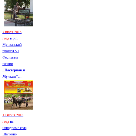
7 июля 2018
года
в р.п.
Мучкапский
прошел VI
Фестиваль
поэзии
"Пастернак и
Мучкап"
....
11 июня 2018
года
на
ипподроме села
Шапкино