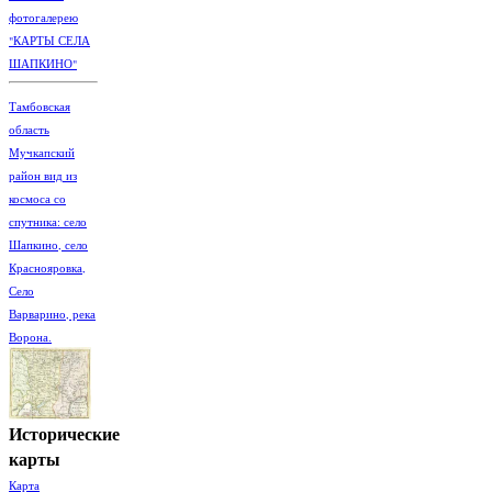
фотогалерею
"КАРТЫ СЕЛА
ШАПКИНО"
Тамбовская
область
Мучкапский
район вид из
космоса со
спутника: село
Шапкино, село
Краснояровка,
Село
Варварино, река
Ворона.
Исторические
карты
Карта