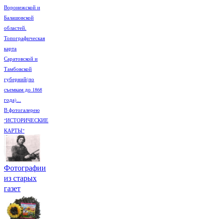
Воронежской и
Балашовской
областей.
Топографическая
карта
Саратовской и
Тамбовской
губерний(по
съемкам до 1868
года)...
В фотогалерею
"ИСТОРИЧЕСКИЕ
КАРТЫ"
Фотографии
из старых
газет