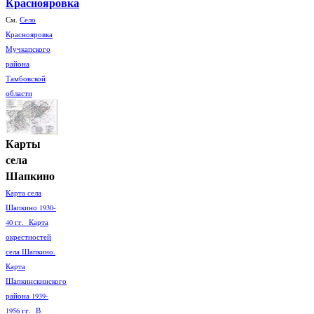
Краснояровка
См.
Село
Краснояровка
Мучкапского
района
Тамбовской
области
Карты
села
Шапкино
Карта села
Шапкино 1930-
40 гг. Карта
окрестностей
села Шапкино.
Карта
Шапкинскинского
района 1939-
1956 гг. В