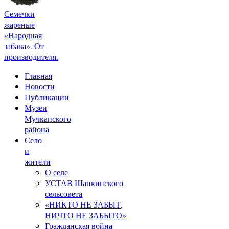
Семечки
жареные
«Народная
забава». От
производителя.
Главная
Новости
Публикации
Музеи
Мучкапского
района
Село
и
жители
О селе
УСТАВ Шапкинского
сельсовета
«НИКТО НЕ ЗАБЫТ,
НИЧТО НЕ ЗАБЫТО»
Гражданская война