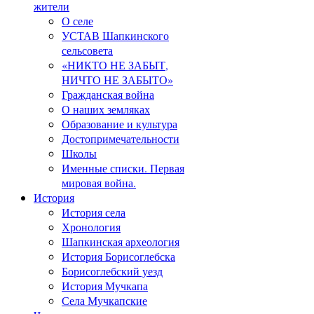
жители
О селе
УСТАВ Шапкинского
сельсовета
«НИКТО НЕ ЗАБЫТ,
НИЧТО НЕ ЗАБЫТО»
Гражданская война
О наших земляках
Образование и культура
Достопримечательности
Школы
Именные списки. Первая
мировая война.
История
История села
Хронология
Шапкинская археология
История Борисоглебска
Борисоглебский уезд
История Мучкапа
Села Мучкапские