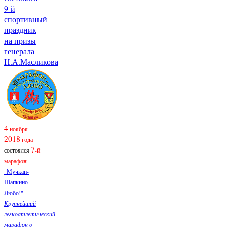
9-й
спортивный
праздник
на призы
генерала
Н.А.Масликова
4
ноября
2018
года
7
состоялся
-й
марафо
н
"Мучкап-
Шапкино-
Любо!"
Крупнейший
легкоатлетический
марафон в