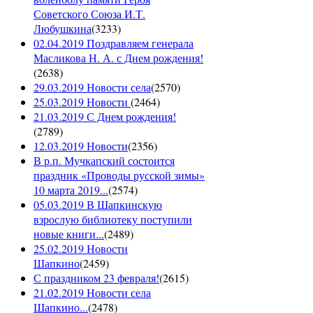
Советского Союза И.Т.
Любушкина
(
3233
)
02.04.2019 Поздравляем генерала
Масликова Н. А. с Днем рождения!
(
2638
)
29.03.2019 Новости села
(
2570
)
25.03.2019 Новости
(
2464
)
21.03.2019 С Днем рождения!
(
2789
)
12.03.2019 Новости
(
2356
)
В р.п. Мучкапский состоится
праздник «Проводы русской зимы»
10 марта 2019...
(
2574
)
05.03.2019 В Шапкинскую
взрослую библиотеку поступили
новые книги...
(
2489
)
25.02.2019 Новости
Шапкино
(
2459
)
С праздником 23 февраля!
(
2615
)
21.02.2019 Новости села
Шапкино...
(
2478
)