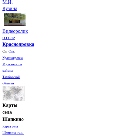
М.И.
Кузина
Видеоролик
о селе
Краснояровка
См.
Село
Краснояровка
Мучкапского
района
Тамбовской
области
Карты
села
Шапкино
Карта села
Шапкино 1930-