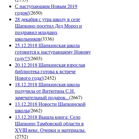
С наступающим Новым 2019
годом!
(
2650
)
28 декабря с утра школу в селе
Шапкино посетил Дед Мороз и
поздравил младших
школьников
(
3336
)
25.12.2018 Шапкинская школа
готовится к наступающему Новому
году!!!
(
2603
)
20.12.2018 Шапкинская взрослая
библиотека готова к встрече
Нового года!
(
2452
)
18.12.2018 Шапкинская школа
получила от Витютина С.Н.
замечательный подарок...
(
2667
)
13.12.2018 Новости Шапкинской
школы
(
2662
)
13.12.2018 Вышла книга: Село
Шапкино Тамбовской области в
XVIII веке. Очерки и материалы.
(
2752
)