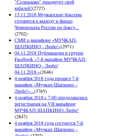
"Солнышко" празднует свой
юбилей!
(
2727
)
13.11.2018 Мучкапские боксеры
готовятся к выходу в финал
Чемпионата России по боксу...
(
2702
)
СМИ о марафоне «МУЧКАП-
ШАПКИНО - Любо!»
(
2971
)
04.11.2018 Публикации в группе
Facebook «7-й марафон МУЧКАП-
ШАПКИНО - Любо!
04.11.2018.»
(
2646
)
4 ноября 2018 года прошел 7-й
марафон «Мучкап-Шапкино –
Любо!»...
(
3765
)
4 ноября 2018 с 7:00 продолжилась
регистрация на VII марафоне
МУЧКАП-ШАПКИНО-Любо!
(
2847
)
4 ноября 2018 года состоится 7-й
марафон «Мучкап-Шапкино –
Любо!»
(
2792
)