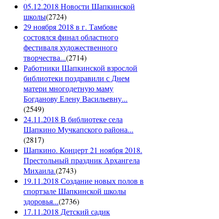
05.12.2018 Новости Шапкинской
школы
(
2724
)
29 ноября 2018 в г. Тамбове
состоялся финал областного
фестиваля художественного
творчества...
(
2714
)
Работники Шапкинской взрослой
библиотеки поздравили с Днем
матери многодетную маму
Богданову Елену Васильевну...
(
2549
)
24.11.2018 В библиотеке села
Шапкино Мучкапского района...
(
2817
)
Шапкино. Концерт 21 ноября 2018.
Престольный праздник Архангела
Михаила.
(
2743
)
19.11.2018 Создание новых полов в
спортзале Шапкинской школы
здоровья...
(
2736
)
17.11.2018 Детский садик