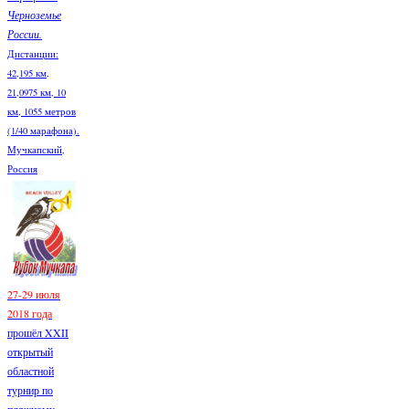
Черноземье
России.
Дистанции:
42,195 км,
21,0975 км, 10
км, 1055 метров
(1/40 марафона).
Мучкапский,
Россия
27-29 июля
2018 года
прошёл XXII
открытый
областной
турнир по