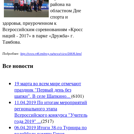
района на
областном Дне
спорта и
здоровья, приуроченном к
Всероссийским соревнованиям «Кросс
наций - 2017» в парке «Дружба» г.
Тамбова.
Подробнее:
http://www.r46.tmbreg.ru/news/view/20836.html
Все новости
19 марта во всем мире отмечают
праздник "Первый день без
шапки". В селе Шапкино...
(
6101
)
11.04.2019 По итогам мероприятий
регионального этапа
Всероссийского конкурса "Учитель
года 2019" ...
(
2517
)
06.04.2019 Итоги 38-го Турнира по
волейболу памяти Героя