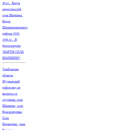
40 гг. Карта
окрестностей
села Шапкино.
Карта
Шапкинскинского
района 1939-
1956 гг. В
фотогалерею
"КАРТЫ СЕЛА
ШАПКИНО"
Тамбовская
область
Мучкапский
район вид из
космоса со
спутника: село
Шапкино, село
Краснояровка,
Село
Варварино, река
Ворона.