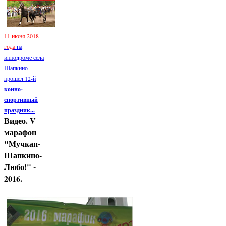
11 июня 2018
года
на
ипподроме села
Шапкино
прошел 12-й
конно-
спортивный
праздник...
Видео. V
марафон
"Мучкап-
Шапкино-
Любо!" -
2016.