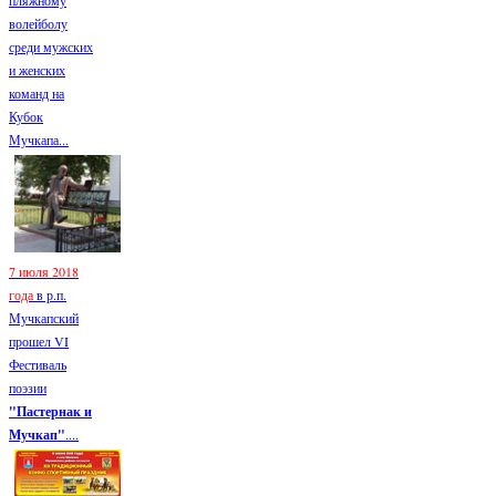
пляжному
волейболу
среди мужских
и женских
команд на
Кубок
Мучкапа...
7 июля 2018
года
в р.п.
Мучкапский
прошел VI
Фестиваль
поэзии
"Пастернак и
Мучкап"
....