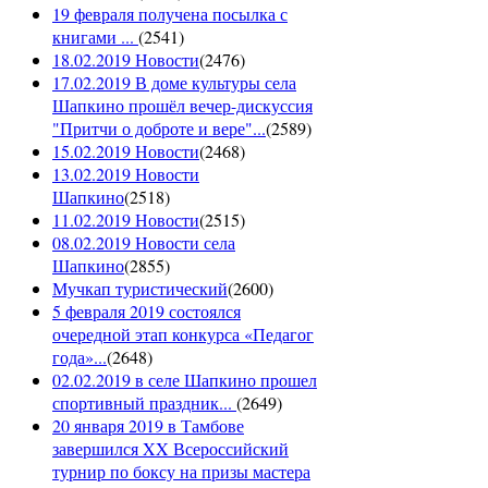
19 февраля получена посылка с
книгами ...
(
2541
)
18.02.2019 Новости
(
2476
)
17.02.2019 В доме культуры села
Шапкино прошёл вечер-дискуссия
"Притчи о доброте и вере"...
(
2589
)
15.02.2019 Новости
(
2468
)
13.02.2019 Новости
Шапкино
(
2518
)
11.02.2019 Новости
(
2515
)
08.02.2019 Новости села
Шапкино
(
2855
)
Мучкап туристический
(
2600
)
5 февраля 2019 состоялся
очередной этап конкурса «Педагог
года»...
(
2648
)
02.02.2019 в селе Шапкино прошел
спортивный праздник...
(
2649
)
20 января 2019 в Тамбове
завершился XX Всероссийский
турнир по боксу на призы мастера