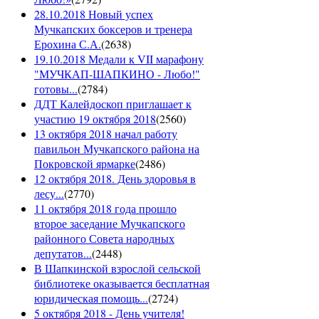
28.10.2018 Новый успех
Мучкапских боксеров и тренера
Ерохина С.А.
(
2638
)
19.10.2018 Медали к VII марафону
"МУЧКАП-ШАПКИНО - Любо!"
готовы...
(
2784
)
ДДТ Калейдоскоп приглашает к
участию 19 октября 2018
(
2560
)
13 октября 2018 начал работу
павильон Мучкапского района на
Покровской ярмарке
(
2486
)
12 октября 2018. День здоровья в
лесу...
(
2770
)
11 октября 2018 года прошло
второе заседание Мучкапского
районного Совета народных
депутатов...
(
2448
)
В Шапкинской взрослой сельской
библиотеке оказывается бесплатная
юридическая помощь...
(
2724
)
5 октября 2018 - День учителя!