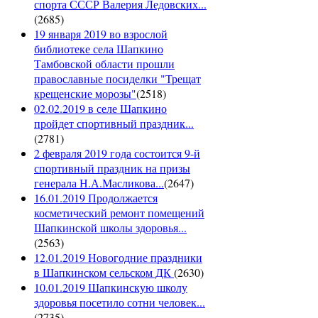
спорта СССР Валерия Ледовских...
(
2685
)
19 января 2019 во взрослой
библиотеке села Шапкино
Тамбовской области прошли
православные посиделки "Трещат
крещенские морозы"
(
2518
)
02.02.2019 в селе Шапкино
пройдет спортивный праздник...
(
2781
)
2 февраля 2019 года состоится 9-й
спортивный праздник на призы
генерала Н.А.Масликова...
(
2647
)
16.01.2019 Продолжается
косметический ремонт помещений
Шапкинской школы здоровья...
(
2563
)
12.01.2019 Новогодние праздники
в Шапкинском сельском ДК
(
2630
)
10.01.2019 Шапкинскую школу
здоровья посетило сотни человек...
(
2735
)