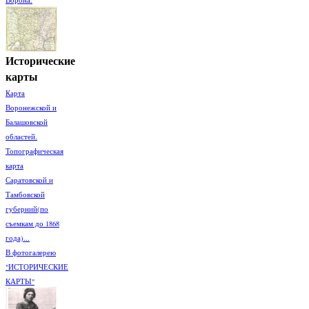
Исторические
карты
Карта
Воронежской и
Балашовской
областей.
Топографическая
карта
Саратовской и
Тамбовской
губерний(по
съемкам до 1868
года)...
В фотогалерею
"ИСТОРИЧЕСКИЕ
КАРТЫ"