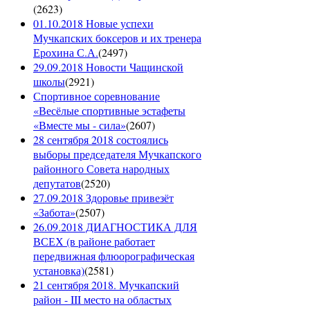
(
2623
)
01.10.2018 Новые успехи
Мучкапских боксеров и их тренера
Ерохина С.А.
(
2497
)
29.09.2018 Новости Чащинской
школы
(
2921
)
Спортивное соревнование
«Весёлые спортивные эстафеты
«Вместе мы - сила»
(
2607
)
28 сентября 2018 состоялись
выборы председателя Мучкапского
районного Совета народных
депутатов
(
2520
)
27.09.2018 Здоровье привезёт
«Забота»
(
2507
)
26.09.2018 ДИАГНОСТИКА ДЛЯ
ВСЕХ (в районе работает
передвижная флюорографическая
установка)
(
2581
)
21 сентября 2018. Мучкапский
район - III место на областых