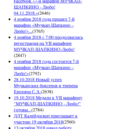
Facebook «7-й марафон МУЧКАП-
ШАПКИНО - Любо!
04.11.2018.»
(
2646
)
4 ноября 2018 года прошел 7-й
марафон «Мучкап-Шапкино –
Любо!»...
(
3765
)
4 ноября 2018 с 7:00 продолжилась
регистрация на VII марафоне
МУЧКАП-ШАПКИНО-Любо!
(
2847
)
4 ноября 2018 года состоится 7-й
марафон «Мучкап-Шапкино –
Любо!»
(
2792
)
28.10.2018 Новый успех
Мучкапских боксеров и тренера
Ерохина С.А.
(
2638
)
19.10.2018 Медали к VII марафону
"МУЧКАП-ШАПКИНО - Любо!"
готовы...
(
2784
)
ДДТ Калейдоскоп приглашает к
участию 19 октября 2018
(
2560
)
13 октября 2018 начал работу