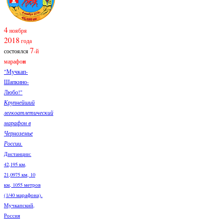
4
ноября
2018
года
7
состоялся
-й
марафо
н
"Мучкап-
Шапкино-
Любо!"
Крупнейший
легкоатлетический
марафон в
Черноземье
России.
Дистанции:
42,195 км,
21,0975 км, 10
км, 1055 метров
(1/40 марафона).
Мучкапский,
Россия