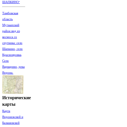
ШАПКИНО"
Тамбовская
область
Мучкапский
район вид из
космоса со
спутника: село
Шапкино, село
Краснояровка,
Село
Варварино, река
Ворона.
Исторические
карты
Карта
Воронежской и
Балашовской