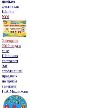
пройдет
фестиваль
Шапки
NO!
2 февраля
2019 года
в
селе
Шапкино
состоялся
9-й
спортивный
праздник
на призы
генерала
Н.А.Масликова