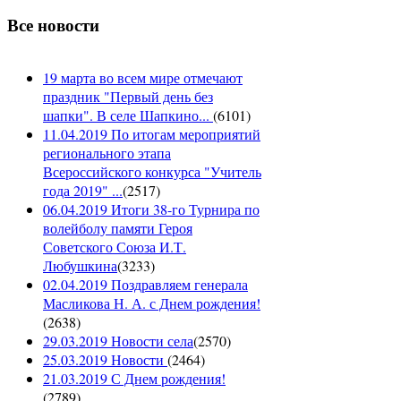
Все новости
19 марта во всем мире отмечают
праздник "Первый день без
шапки". В селе Шапкино...
(
6101
)
11.04.2019 По итогам мероприятий
регионального этапа
Всероссийского конкурса "Учитель
года 2019" ...
(
2517
)
06.04.2019 Итоги 38-го Турнира по
волейболу памяти Героя
Советского Союза И.Т.
Любушкина
(
3233
)
02.04.2019 Поздравляем генерала
Масликова Н. А. с Днем рождения!
(
2638
)
29.03.2019 Новости села
(
2570
)
25.03.2019 Новости
(
2464
)
21.03.2019 С Днем рождения!
(
2789
)