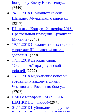
Богданову Елену Васильевну...
(
2549
)
24.11.2018 В библиотеке села
Шапкино Мучкапского района...
(
2817
)
Шапкино. Концерт 21 ноября 2018.
Престольный праздник Архангела
Михаила.
(
2743
)
19.11.2018 Создание новых полов в
спортзале Шапкинской школы
здоровья...
(
2736
)
17.11.2018 Детский садик
"Солнышко" празднует свой
юбилей!
(
2727
)
13.11.2018 Мучкапские боксеры
готовятся к выходу в финал
Чемпионата России по боксу...
(
2702
)
СМИ о марафоне «МУЧКАП-
ШАПКИНО - Любо!»
(
2971
)
04.11.2018 Публикации в группе