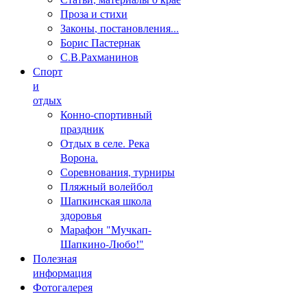
Проза и стихи
Законы, постановления...
Борис Пастернак
С.В.Рахманинов
Спорт
и
отдых
Конно-спортивный
праздник
Отдых в селе. Река
Ворона.
Соревнования, турниры
Пляжный волейбол
Шапкинская школа
здоровья
Марафон "Мучкап-
Шапкино-Любо!"
Полезная
информация
Фотогалерея