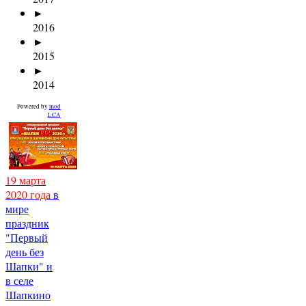
►
2016
►
2015
►
2014
Powered by
mod
LCA
19 марта
2020 года
в
мире
праздник
"Первый
день без
Шапки" и
в селе
Шапкино