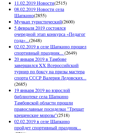
11.02.2019 Новости
(
2515
)
08.02.2019 Новости села
Шапкино
(
2855
)
Мучкап туристический
(
2600
)
5 февраля 2019 состоялся
очередной этап конкурса «Педагог
года»...
(
2648
)
02.02.2019 в селе Шапкино прошел
спортивный праздник...
(
2649
)
20 января 2019 в Тамбове
завершился XX Всероссийский
турнир по боксу на призы мастера
спорта СССР Валерия Ледовских...
(
2685
)
19 января 2019 во взрослой
библиотеке села Шапкино
Тамбовской области прошли
православные посиделки "Трещат
крещенские морозы"
(
2518
)
02.02.2019 в селе Шапкино
пройдет спортивный праздник...