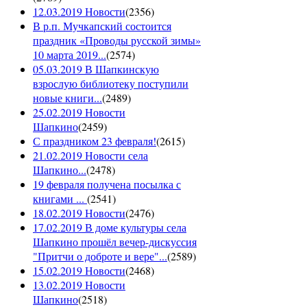
12.03.2019 Новости
(
2356
)
В р.п. Мучкапский состоится
праздник «Проводы русской зимы»
10 марта 2019...
(
2574
)
05.03.2019 В Шапкинскую
взрослую библиотеку поступили
новые книги...
(
2489
)
25.02.2019 Новости
Шапкино
(
2459
)
С праздником 23 февраля!
(
2615
)
21.02.2019 Новости села
Шапкино...
(
2478
)
19 февраля получена посылка с
книгами ...
(
2541
)
18.02.2019 Новости
(
2476
)
17.02.2019 В доме культуры села
Шапкино прошёл вечер-дискуссия
"Притчи о доброте и вере"...
(
2589
)
15.02.2019 Новости
(
2468
)
13.02.2019 Новости
Шапкино
(
2518
)