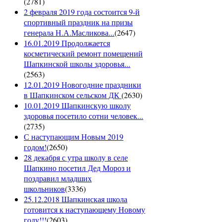
(
2781
)
2 февраля 2019 года состоится 9-й
спортивный праздник на призы
генерала Н.А.Масликова...
(
2647
)
16.01.2019 Продолжается
косметический ремонт помещений
Шапкинской школы здоровья...
(
2563
)
12.01.2019 Новогодние праздники
в Шапкинском сельском ДК
(
2630
)
10.01.2019 Шапкинскую школу
здоровья посетило сотни человек...
(
2735
)
С наступающим Новым 2019
годом!
(
2650
)
28 декабря с утра школу в селе
Шапкино посетил Дед Мороз и
поздравил младших
школьников
(
3336
)
25.12.2018 Шапкинская школа
готовится к наступающему Новому
году!!!
(
2603
)