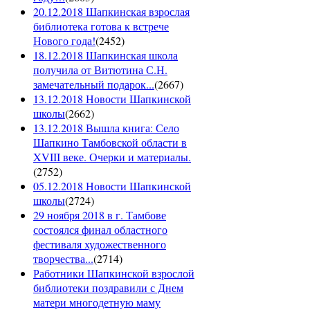
20.12.2018 Шапкинская взрослая
библиотека готова к встрече
Нового года!
(
2452
)
18.12.2018 Шапкинская школа
получила от Витютина С.Н.
замечательный подарок...
(
2667
)
13.12.2018 Новости Шапкинской
школы
(
2662
)
13.12.2018 Вышла книга: Село
Шапкино Тамбовской области в
XVIII веке. Очерки и материалы.
(
2752
)
05.12.2018 Новости Шапкинской
школы
(
2724
)
29 ноября 2018 в г. Тамбове
состоялся финал областного
фестиваля художественного
творчества...
(
2714
)
Работники Шапкинской взрослой
библиотеки поздравили с Днем
матери многодетную маму