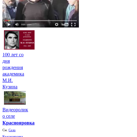
100 лет со
дня
рождения
академика
М.И.
Кузина
Видеоролик
о селе
Краснояровка
См.
Село
Краснояровка