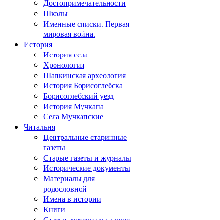
Достопримечательности
Школы
Именные списки. Первая
мировая война.
История
История села
Хронология
Шапкинская археология
История Борисоглебска
Борисоглебский уезд
История Мучкапа
Села Мучкапские
Читальня
Центральные старинные
газеты
Старые газеты и журналы
Исторические документы
Материалы для
родословной
Имена в истории
Книги
Статьи, материалы о крае