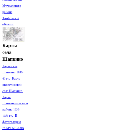
Мучкапского
района
Тамбовской
области
Карты
села
Шапкино
Карта села
Шапкино 1930-
40 гг. Карта
окрестностей
села Шапкино.
Карта
Шапкинскинского
района 1939-
1956 гг. В
фотогалерею
"КАРТЫ СЕЛА