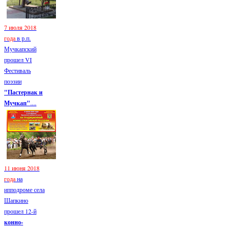
7 июля 2018
года
в р.п.
Мучкапский
прошел VI
Фестиваль
поэзии
"Пастернак и
Мучкап"
....
11 июня 2018
года
на
ипподроме села
Шапкино
прошел 12-й
конно-