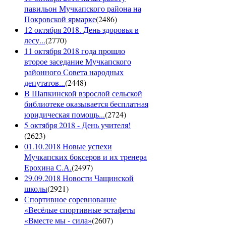
павильон Мучкапского района на
Покровской ярмарке
(
2486
)
12 октября 2018. День здоровья в
лесу...
(
2770
)
11 октября 2018 года прошло
второе заседание Мучкапского
районного Совета народных
депутатов...
(
2448
)
В Шапкинской взрослой сельской
библиотеке оказывается бесплатная
юридическая помощь...
(
2724
)
5 октября 2018 - День учителя!
(
2623
)
01.10.2018 Новые успехи
Мучкапских боксеров и их тренера
Ерохина С.А.
(
2497
)
29.09.2018 Новости Чащинской
школы
(
2921
)
Спортивное соревнование
«Весёлые спортивные эстафеты
«Вместе мы - сила»
(
2607
)