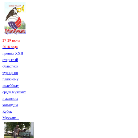
27-29 июля
2018 года
прошёл XXII
открытый
областной
турнир по
пляжному
волейболу
среди мужских
и женских
команд на
Кубок
Мучкапа...