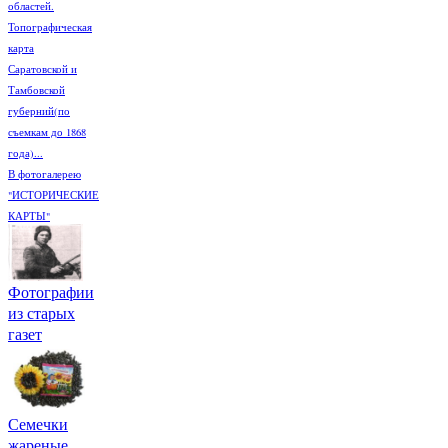
областей.
Топографическая
карта
Саратовской и
Тамбовской
губерний(по
съемкам до 1868
года)...
В фотогалерею
"ИСТОРИЧЕСКИЕ
КАРТЫ"
Фотографии
из старых
газет
Семечки
жареные