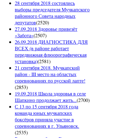
28 сентября 2018 состоялись
выборы председателя Мучкапского
районного Совета народных
депутатов
(
2520
)
27.09.2018 Здоровье привезёт
«Забота»
(
2507
)
26.09.2018 ДИАГНОСТИКА ДЛЯ
ВСЕХ (в районе работает
передвижная флюорографическая
установка)
(
2581
)
21 сентября 2018. Мучкапский
район - III место на областых
соревнованиях по русской лапте!
(
2853
)
19.09.2018 Школа здоровья в селе
Шапкино продолжает жить...
(
2700
)
С 13 по 15 сентября 2018 года
команда юных мучкапских
боксёров приняла участие в
соревнованиях в г. Ульяновск.
(
2535
)