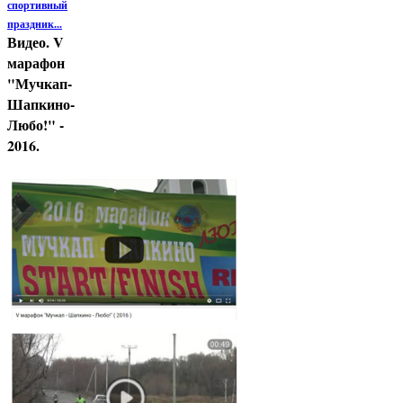
спортивный
праздник...
Видео. V
марафон
"Мучкап-
Шапкино-
Любо!" -
2016.