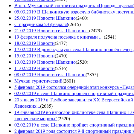
В р.п. Мучкапский состоится праздник «Проводы русской 
05.03.2019 В Шапкинскую взрослую библиотеку поступил
25.02.2019 Новости Шапкино
(
2460
)
С праздником 23 февраля!
(
2615
)
21.02.2019 Новости села Шапкино...
(
2479
)
19 февраля получена посылка с книгами ...
(
2541
)
18.02.2019 Новости
(
2477
)
17.02.2019 В доме культуры села Шапкино прошёл вечер-д
15.02.2019 Новости
(
2470
)
13.02.2019 Новости Шапкино
(
2520
)
11.02.2019 Новости
(
2516
)
08.02.2019 Новости села Шапкино
(
2855
)
Мучкап туристический
(
2601
)
5 февраля 2019 состоялся очередной этап конкурса «Педаго
02.02.2019 в селе Шапкино прошел спортивный праздник
20 января 2019 в Тамбове завершился XX Всероссийский
Ледовских...
(
2685
)
19 января 2019 во взрослой библиотеке села Шапкино Т
крещенские морозы"
(
2520
)
02.02.2019 в селе Шапкино пройдет спортивный праздник
2 февраля 2019 года состоится 9-й спортивный праздник 