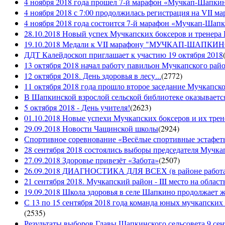
4 ноября 2018 года прошел 7-й марафон «Мучкап-Шапкин
4 ноября 2018 с 7:00 продолжилась регистрация на 
4 ноября 2018 года состоится 7-й марафон «Мучкап-Шап
28.10.2018 Новый успех Мучкапских боксеров и тренера
19.10.2018 Медали к VII марафону "МУЧКАП-ШАПКИНО 
ДДТ Калейдоскоп приглашает к участию 19 октября 2018
13 октября 2018 начал работу павильон Мучкапского рай
12 октября 2018. День здоровья в лесу...
(
2772
)
11 октября 2018 года прошло второе заседание Мучкапско
В Шапкинской взрослой сельской библиотеке оказывается
5 октября 2018 - День учителя!
(
2623
)
01.10.2018 Новые успехи Мучкапских боксеров и их трен
29.09.2018 Новости Чащинской школы
(
2924
)
Спортивное соревнование «Весёлые спортивные эстафеты
28 сентября 2018 состоялись выборы председателя Мучка
27.09.2018 Здоровье привезёт «Забота»
(
2507
)
26.09.2018 ДИАГНОСТИКА ДЛЯ ВСЕХ (в районе работае
21 сентября 2018. Мучкапский район - III место на облас
19.09.2018 Школа здоровья в селе Шапкино продолжает жи
С 13 по 15 сентября 2018 года команда юных мучкапских 
(
2535
)
Результаты выборов Главы Шапкинского сельсовета 9 сен