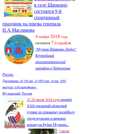
в селе Шапкино
состоялся 9-й
спортивный
праздник на призы генерала
Н.А.Масликова
4
2018
ноября
года
7
состоялся
-й марафо
н
"Мучкап-Шапкино-Любо!"
Крупнейший
легкоатлетический
марафон в Черноземье
России.
Дистанции: 42,195 км, 21,0975 км, 10 км, 1055
метров (1/40 марафона).
Мучкапский, Россия
27-29 июля 2018 года
прошёл
XXII открытый областной
турнир по пляжному волейболу
среди мужских и женских
команд на Кубок Мучкапа...
7 июля