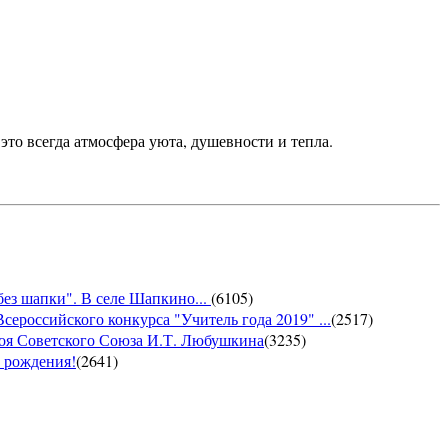
это всегда атмосфера уюта, душевности и тепла.
без шапки". В селе Шапкино...
(
6105
)
сероссийского конкурса "Учитель года 2019" ...
(
2517
)
роя Советского Союза И.Т. Любушкина
(
3235
)
м рождения!
(
2641
)