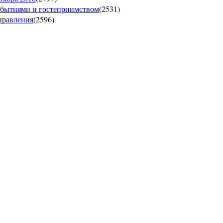
обытиями и гостеприимством
(
2531
)
управления
(
2596
)