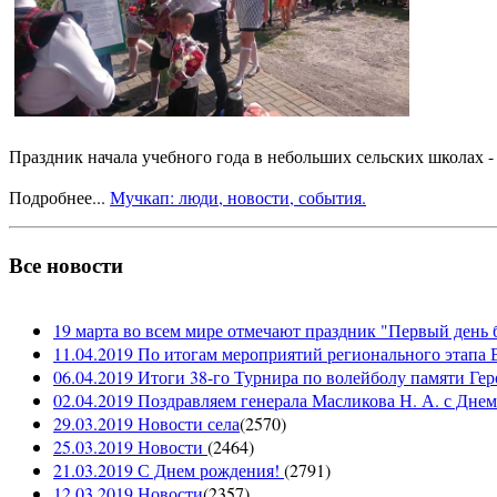
Праздник начала учебного года в небольших сельских школах - 
Подробнее...
Мучкап: люди, новости, события.
Все новости
19 марта во всем мире отмечают праздник "Первый день 
11.04.2019 По итогам мероприятий регионального этапа В
06.04.2019 Итоги 38-го Турнира по волейболу памяти Ге
02.04.2019 Поздравляем генерала Масликова Н. А. с Дне
29.03.2019 Новости села
(
2570
)
25.03.2019 Новости
(
2464
)
21.03.2019 С Днем рождения!
(
2791
)
12.03.2019 Новости
(
2357
)