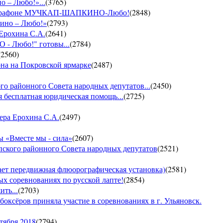
о – Любо!»...
(
3765
)
VII марафоне МУЧКАП-ШАПКИНО-Любо!
(
2848
)
кино – Любо!»
(
2793
)
 Ерохина С.А.
(
2641
)
- Любо!" готовы...
(
2784
)
(
2560
)
она на Покровской ярмарке
(
2487
)
го районного Совета народных депутатов...
(
2450
)
 бесплатная юридическая помощь...
(
2725
)
ера Ерохина С.А.
(
2497
)
 «Вместе мы - сила»
(
2607
)
пского районного Совета народных депутатов
(
2521
)
т передвижная флюорографическая установка)
(
2581
)
тых соревнованиях по русской лапте!
(
2854
)
ть...
(
2703
)
боксёров приняла участие в соревнованиях в г. Ульяновск.
тября 2018
(
2794
)