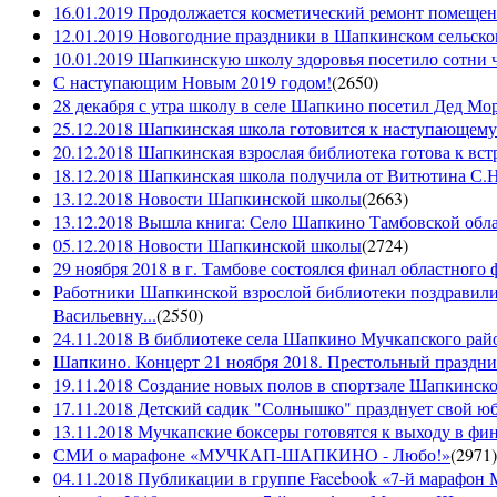
16.01.2019 Продолжается косметический ремонт помещен
12.01.2019 Новогодние праздники в Шапкинском сельск
10.01.2019 Шапкинскую школу здоровья посетило сотни ч
С наступающим Новым 2019 годом!
(
2650
)
28 декабря с утра школу в селе Шапкино посетил Дед М
25.12.2018 Шапкинская школа готовится к наступающему
20.12.2018 Шапкинская взрослая библиотека готова к вст
18.12.2018 Шапкинская школа получила от Витютина С.Н.
13.12.2018 Новости Шапкинской школы
(
2663
)
13.12.2018 Вышла книга: Село Шапкино Тамбовской облас
05.12.2018 Новости Шапкинской школы
(
2724
)
29 ноября 2018 в г. Тамбове состоялся финал областного 
Работники Шапкинской взрослой библиотеки поздравили
Васильевну...
(
2550
)
24.11.2018 В библиотеке села Шапкино Мучкапского райо
Шапкино. Концерт 21 ноября 2018. Престольный праздн
19.11.2018 Создание новых полов в спортзале Шапкинско
17.11.2018 Детский садик "Солнышко" празднует свой ю
13.11.2018 Мучкапские боксеры готовятся к выходу в фин
СМИ о марафоне «МУЧКАП-ШАПКИНО - Любо!»
(
2971
)
04.11.2018 Публикации в группе Facebook «7-й мараф