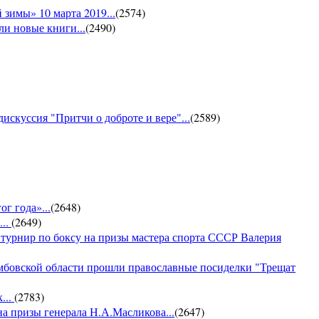
зимы» 10 марта 2019...
(
2574
)
и новые книги...
(
2490
)
искуссия "Притчи о доброте и вере"...
(
2589
)
г года»...
(
2648
)
...
(
2649
)
 турнир по боксу на призы мастера спорта СССР Валерия
амбовской области прошли православные посиделки "Трещат
...
(
2783
)
на призы генерала Н.А.Масликова...
(
2647
)