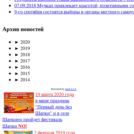
07.09.2018 Мучкап привлекает красотой, позитивными с
9-го сентября состоятся выборы в органы местного само
Архив новостей
►
2020
►
2019
►
2018
►
2017
►
2016
►
2015
►
2014
Powered by
mod LCA
19 марта 2020 года
в мире праздник
"Первый день без
Шапки" и в селе
Шапкино пройдет фестиваль
NO!
Шапки
2 февраля 2019 года