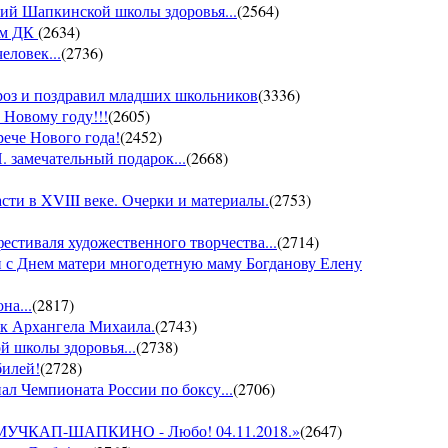
ий Шапкинской школы здоровья...
(
2564
)
ом ДК
(
2634
)
еловек...
(
2736
)
ороз и поздравил младших школьников
(
3336
)
 Новому году!!!
(
2605
)
рече Нового года!
(
2452
)
 замечательный подарок...
(
2668
)
ти в XVIII веке. Очерки и материалы.
(
2753
)
фестиваля художественного творчества...
(
2714
)
 с Днем матери многодетную маму Богданову Елену
на...
(
2817
)
ик Архангела Михаила.
(
2743
)
й школы здоровья...
(
2738
)
билей!
(
2728
)
ал Чемпионата России по боксу...
(
2706
)
он МУЧКАП-ШАПКИНО - Любо! 04.11.2018.»
(
2647
)