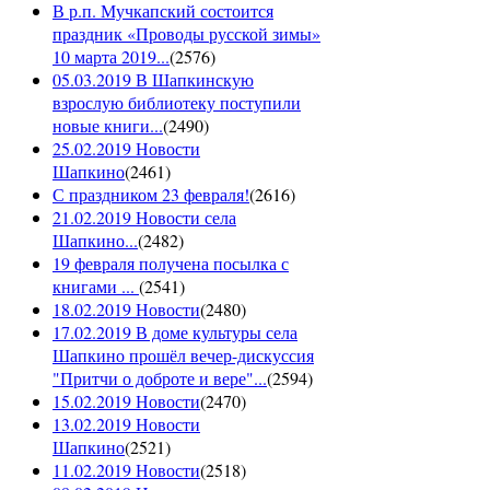
В р.п. Мучкапский состоится
праздник «Проводы русской зимы»
10 марта 2019...
(
2576
)
05.03.2019 В Шапкинскую
взрослую библиотеку поступили
новые книги...
(
2490
)
25.02.2019 Новости
Шапкино
(
2461
)
С праздником 23 февраля!
(
2616
)
21.02.2019 Новости села
Шапкино...
(
2482
)
19 февраля получена посылка с
книгами ...
(
2541
)
18.02.2019 Новости
(
2480
)
17.02.2019 В доме культуры села
Шапкино прошёл вечер-дискуссия
"Притчи о доброте и вере"...
(
2594
)
15.02.2019 Новости
(
2470
)
13.02.2019 Новости
Шапкино
(
2521
)
11.02.2019 Новости
(
2518
)