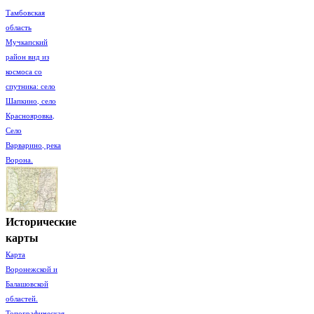
Тамбовская
область
Мучкапский
район вид из
космоса со
спутника: село
Шапкино, село
Краснояровка,
Село
Варварино, река
Ворона.
Исторические
карты
Карта
Воронежской и
Балашовской
областей.
Топографическая