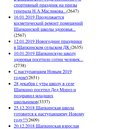
спортивный праздник на призы
генерала Н.А.Масликова...
(
2647
)
16.01.2019 Продолжается
косметический ремонт помещений
Шапкинской школы здоровья...
(
2567
)
12.01.2019 Новогодние праздники
в Шапкинском сельском ДК
(
2635
)
10.01.2019 Шапкинскую школу
здоровья посетило сотни человек...
(
2738
)
С наступающим Новым 2019
годом!
(
2651
)
28 декабря с утра школу в селе
Шапкино посетил Дед Мороз и
поздравил младших
школьников
(
3337
)
25.12.2018 Шапкинская школа
готовится к наступающему Новому
году!!!
(
2609
)
20.12.2018 Шапкинская взрослая