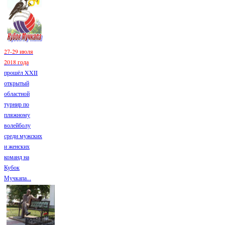
27-29 июля
2018 года
прошёл XXII
открытый
областной
турнир по
пляжному
волейболу
среди мужских
и женских
команд на
Кубок
Мучкапа...