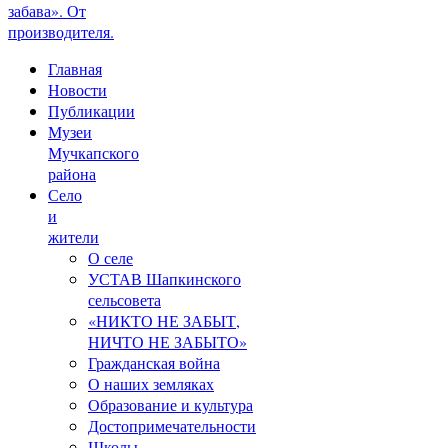
забава». От
производителя.
Главная
Новости
Публикации
Музеи
Мучкапского
района
Село
и
жители
О селе
УСТАВ Шапкинского
сельсовета
«НИКТО НЕ ЗАБЫТ,
НИЧТО НЕ ЗАБЫТО»
Гражданская война
О наших земляках
Образование и культура
Достопримечательности
Школы