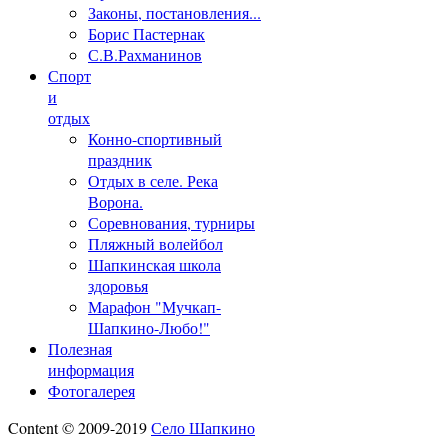
Законы, постановления...
Борис Пастернак
С.В.Рахманинов
Спорт
и
отдых
Конно-спортивный
праздник
Отдых в селе. Река
Ворона.
Соревнования, турниры
Пляжный волейбол
Шапкинская школа
здоровья
Марафон "Мучкап-
Шапкино-Любо!"
Полезная
информация
Фотогалерея
Content © 2009-2019
Село Шапкино