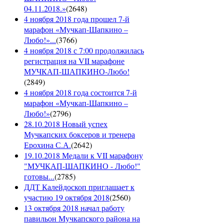
04.11.2018.»
(
2648
)
4 ноября 2018 года прошел 7-й
марафон «Мучкап-Шапкино –
Любо!»...
(
3766
)
4 ноября 2018 с 7:00 продолжилась
регистрация на VII марафоне
МУЧКАП-ШАПКИНО-Любо!
(
2849
)
4 ноября 2018 года состоится 7-й
марафон «Мучкап-Шапкино –
Любо!»
(
2796
)
28.10.2018 Новый успех
Мучкапских боксеров и тренера
Ерохина С.А.
(
2642
)
19.10.2018 Медали к VII марафону
"МУЧКАП-ШАПКИНО - Любо!"
готовы...
(
2785
)
ДДТ Калейдоскоп приглашает к
участию 19 октября 2018
(
2560
)
13 октября 2018 начал работу
павильон Мучкапского района на