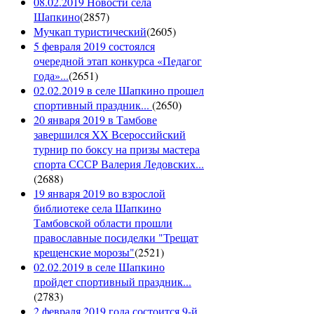
08.02.2019 Новости села
Шапкино
(
2857
)
Мучкап туристический
(
2605
)
5 февраля 2019 состоялся
очередной этап конкурса «Педагог
года»...
(
2651
)
02.02.2019 в селе Шапкино прошел
спортивный праздник...
(
2650
)
20 января 2019 в Тамбове
завершился XX Всероссийский
турнир по боксу на призы мастера
спорта СССР Валерия Ледовских...
(
2688
)
19 января 2019 во взрослой
библиотеке села Шапкино
Тамбовской области прошли
православные посиделки "Трещат
крещенские морозы"
(
2521
)
02.02.2019 в селе Шапкино
пройдет спортивный праздник...
(
2783
)
2 февраля 2019 года состоится 9-й