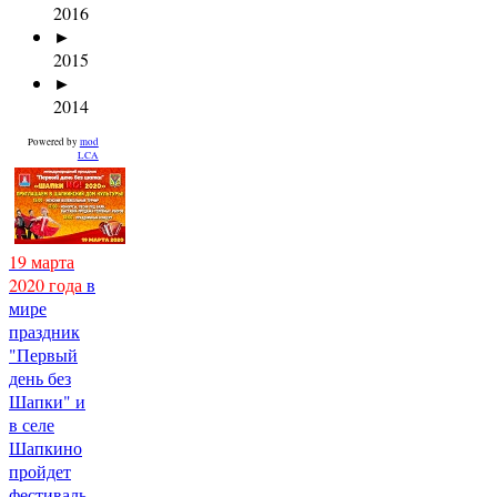
2016
►
2015
►
2014
Powered by
mod
LCA
19 марта
2020 года
в
мире
праздник
"Первый
день без
Шапки" и
в селе
Шапкино
пройдет
фестиваль