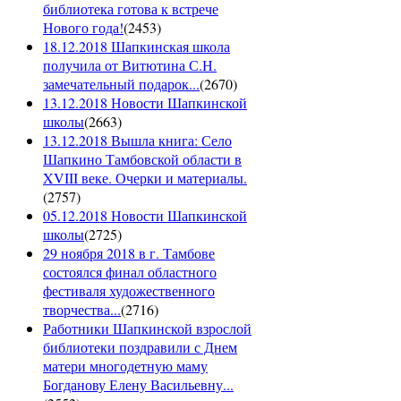
библиотека готова к встрече
Нового года!
(
2453
)
18.12.2018 Шапкинская школа
получила от Витютина С.Н.
замечательный подарок...
(
2670
)
13.12.2018 Новости Шапкинской
школы
(
2663
)
13.12.2018 Вышла книга: Село
Шапкино Тамбовской области в
XVIII веке. Очерки и материалы.
(
2757
)
05.12.2018 Новости Шапкинской
школы
(
2725
)
29 ноября 2018 в г. Тамбове
состоялся финал областного
фестиваля художественного
творчества...
(
2716
)
Работники Шапкинской взрослой
библиотеки поздравили с Днем
матери многодетную маму
Богданову Елену Васильевну...