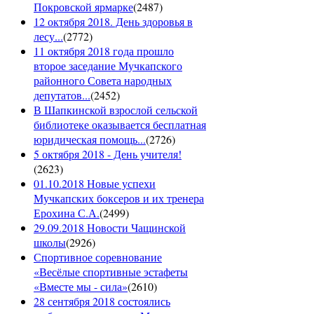
Покровской ярмарке
(
2487
)
12 октября 2018. День здоровья в
лесу...
(
2772
)
11 октября 2018 года прошло
второе заседание Мучкапского
районного Совета народных
депутатов...
(
2452
)
В Шапкинской взрослой сельской
библиотеке оказывается бесплатная
юридическая помощь...
(
2726
)
5 октября 2018 - День учителя!
(
2623
)
01.10.2018 Новые успехи
Мучкапских боксеров и их тренера
Ерохина С.А.
(
2499
)
29.09.2018 Новости Чащинской
школы
(
2926
)
Спортивное соревнование
«Весёлые спортивные эстафеты
«Вместе мы - сила»
(
2610
)
28 сентября 2018 состоялись