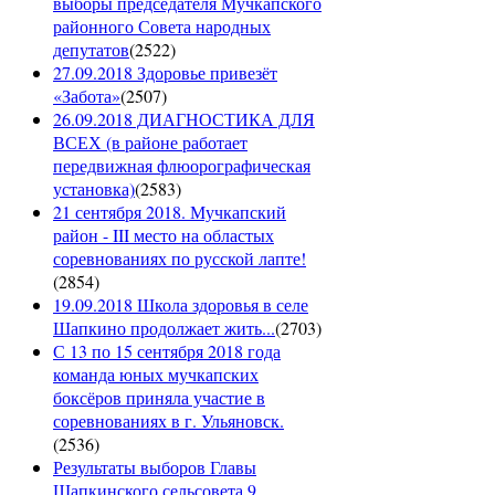
выборы председателя Мучкапского
районного Совета народных
депутатов
(
2522
)
27.09.2018 Здоровье привезёт
«Забота»
(
2507
)
26.09.2018 ДИАГНОСТИКА ДЛЯ
ВСЕХ (в районе работает
передвижная флюорографическая
установка)
(
2583
)
21 сентября 2018. Мучкапский
район - III место на областых
соревнованиях по русской лапте!
(
2854
)
19.09.2018 Школа здоровья в селе
Шапкино продолжает жить...
(
2703
)
С 13 по 15 сентября 2018 года
команда юных мучкапских
боксёров приняла участие в
соревнованиях в г. Ульяновск.
(
2536
)
Результаты выборов Главы
Шапкинского сельсовета 9