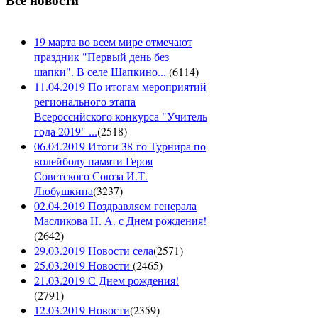
19 марта во всем мире отмечают
праздник "Первый день без
шапки". В селе Шапкино...
(
6114
)
11.04.2019 По итогам мероприятий
регионального этапа
Всероссийского конкурса "Учитель
года 2019" ...
(
2518
)
06.04.2019 Итоги 38-го Турнира по
волейболу памяти Героя
Советского Союза И.Т.
Любушкина
(
3237
)
02.04.2019 Поздравляем генерала
Масликова Н. А. с Днем рождения!
(
2642
)
29.03.2019 Новости села
(
2571
)
25.03.2019 Новости
(
2465
)
21.03.2019 С Днем рождения!
(
2791
)
12.03.2019 Новости
(
2359
)