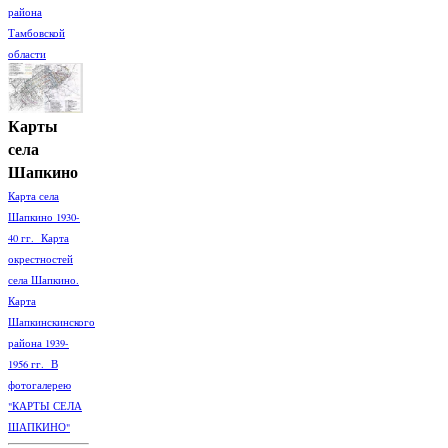
района
Тамбовской
области
Карты
села
Шапкино
Карта села
Шапкино 1930-
40 гг. Карта
окрестностей
села Шапкино.
Карта
Шапкинскинского
района 1939-
1956 гг. В
фотогалерею
"КАРТЫ СЕЛА
ШАПКИНО"