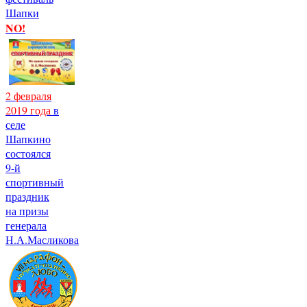
Шапки
NO!
2 февраля
2019 года
в
селе
Шапкино
состоялся
9-й
спортивный
праздник
на призы
генерала
Н.А.Масликова