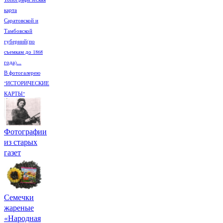
карта
Саратовской и
Тамбовской
губерний(по
съемкам до 1868
года)...
В фотогалерею
"ИСТОРИЧЕСКИЕ
КАРТЫ"
Фотографии
из старых
газет
Семечки
жареные
«Народная