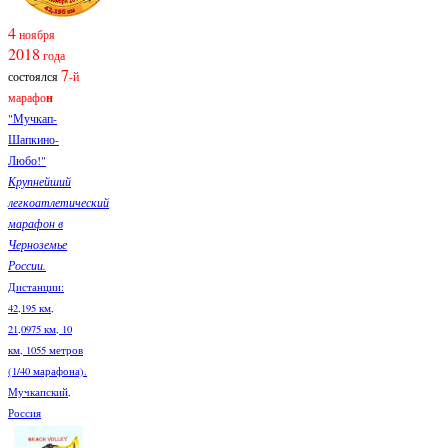
4
ноября
2018
года
7
состоялся
-й
марафо
н
"Мучкап-
Шапкино-
Любо!"
Крупнейший
легкоатлетический
марафон в
Черноземье
России.
Дистанции:
42,195 км,
21,0975 км, 10
км, 1055 метров
(1/40 марафона).
Мучкапский,
Россия