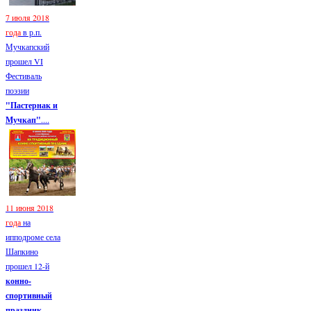
7 июля 2018
года
в р.п.
Мучкапский
прошел VI
Фестиваль
поэзии
"Пастернак и
Мучкап"
....
11 июня 2018
года
на
ипподроме села
Шапкино
прошел 12-й
конно-
спортивный
праздник...