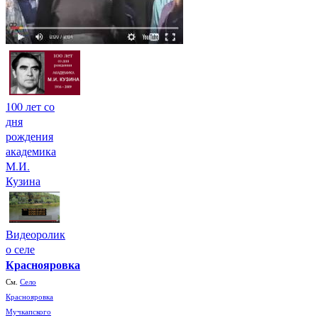
100 лет со
дня
рождения
академика
М.И.
Кузина
Видеоролик
о селе
Краснояровка
См.
Село
Краснояровка
Мучкапского