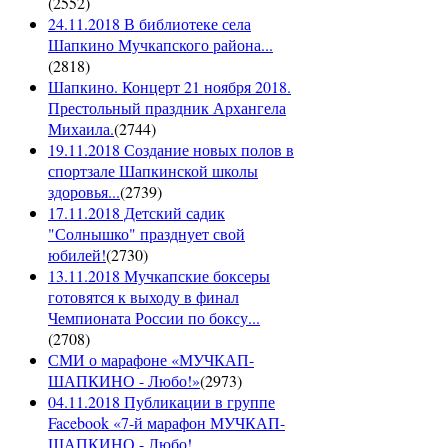
(
2552
)
24.11.2018 В библиотеке села
Шапкино Мучкапского района...
(
2818
)
Шапкино. Концерт 21 ноября 2018.
Престольный праздник Архангела
Михаила.
(
2744
)
19.11.2018 Создание новых полов в
спортзале Шапкинской школы
здоровья...
(
2739
)
17.11.2018 Детский садик
"Солнышко" празднует свой
юбилей!
(
2730
)
13.11.2018 Мучкапские боксеры
готовятся к выходу в финал
Чемпионата России по боксу...
(
2708
)
СМИ о марафоне «МУЧКАП-
ШАПКИНО - Любо!»
(
2973
)
04.11.2018 Публикации в группе
Facebook «7-й марафон МУЧКАП-
ШАПКИНО - Любо!