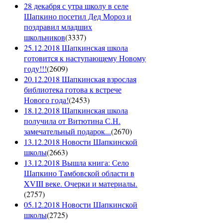
28 декабря с утра школу в селе
Шапкино посетил Дед Мороз и
поздравил младших
школьников
(
3337
)
25.12.2018 Шапкинская школа
готовится к наступающему Новому
году!!!
(
2609
)
20.12.2018 Шапкинская взрослая
библиотека готова к встрече
Нового года!
(
2453
)
18.12.2018 Шапкинская школа
получила от Витютина С.Н.
замечательный подарок...
(
2670
)
13.12.2018 Новости Шапкинской
школы
(
2663
)
13.12.2018 Вышла книга: Село
Шапкино Тамбовской области в
XVIII веке. Очерки и материалы.
(
2757
)
05.12.2018 Новости Шапкинской
школы
(
2725
)