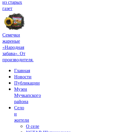
из старых
газет
Семечки
жареные
«Народная
забава». От
производителя.
Главная
Новости
Публикации
Музеи
Мучкапского
района
Село
и
жители
О селе