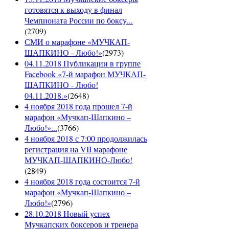
готовятся к выходу в финал
Чемпионата России по боксу...
(
2709
)
СМИ о марафоне «МУЧКАП-
ШАПКИНО - Любо!»
(
2973
)
04.11.2018 Публикации в группе
Facebook «7-й марафон МУЧКАП-
ШАПКИНО - Любо!
04.11.2018.»
(
2648
)
4 ноября 2018 года прошел 7-й
марафон «Мучкап-Шапкино –
Любо!»...
(
3766
)
4 ноября 2018 с 7:00 продолжилась
регистрация на VII марафоне
МУЧКАП-ШАПКИНО-Любо!
(
2849
)
4 ноября 2018 года состоится 7-й
марафон «Мучкап-Шапкино –
Любо!»
(
2796
)
28.10.2018 Новый успех
Мучкапских боксеров и тренера