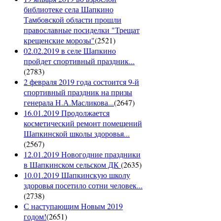
библиотеке села Шапкино
Тамбовской области прошли
православные посиделки "Трещат
крещенские морозы"
(
2521
)
02.02.2019 в селе Шапкино
пройдет спортивный праздник...
(
2783
)
2 февраля 2019 года состоится 9-й
спортивный праздник на призы
генерала Н.А.Масликова...
(
2647
)
16.01.2019 Продолжается
косметический ремонт помещений
Шапкинской школы здоровья...
(
2567
)
12.01.2019 Новогодние праздники
в Шапкинском сельском ДК
(
2635
)
10.01.2019 Шапкинскую школу
здоровья посетило сотни человек...
(
2738
)
С наступающим Новым 2019
годом!
(
2651
)