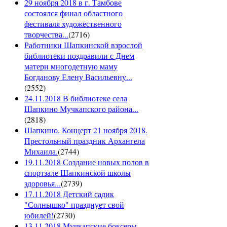
29 ноября 2018 в г. Тамбове
состоялся финал областного
фестиваля художественного
творчества...
(
2716
)
Работники Шапкинской взрослой
библиотеки поздравили с Днем
матери многодетную маму
Богданову Елену Васильевну...
(
2552
)
24.11.2018 В библиотеке села
Шапкино Мучкапского района...
(
2818
)
Шапкино. Концерт 21 ноября 2018.
Престольный праздник Архангела
Михаила.
(
2744
)
19.11.2018 Создание новых полов в
спортзале Шапкинской школы
здоровья...
(
2739
)
17.11.2018 Детский садик
"Солнышко" празднует свой
юбилей!
(
2730
)
13.11.2018 Мучкапские боксеры