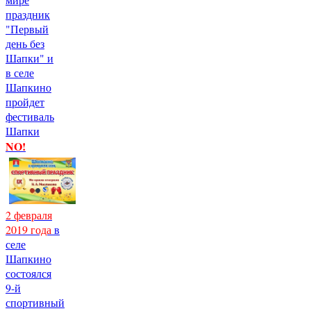
праздник
"Первый
день без
Шапки" и
в селе
Шапкино
пройдет
фестиваль
Шапки
NO!
2 февраля
2019 года
в
селе
Шапкино
состоялся
9-й
спортивный