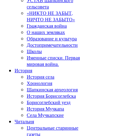
УСТАВ Шапкинского
сельсовета
«НИКТО НЕ ЗАБЫТ,
НИЧТО НЕ ЗАБЫТО»
Гражданская война
О наших земляках
Образование и культура
Достопримечательности
Школы
Именные списки. Первая
мировая война.
История
История села
Хронология
Шапкинская археология
История Борисоглебска
Борисоглебский уезд
История Мучкапа
Села Мучкапские
Читальня
Центральные старинные
газеты