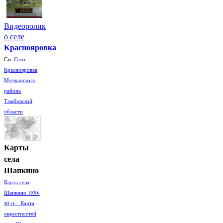
Видеоролик
о селе
Краснояровка
См.
Село
Краснояровка
Мучкапского
района
Тамбовской
области
Карты
села
Шапкино
Карта села
Шапкино 1930-
40 гг. Карта
окрестностей