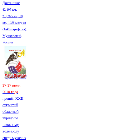
Дистанции:
42,195 км,
21,0975 км, 10
км, 1055 метров
(1/40 марафона).
Мучкапский,
Россия
27-29 июля
2018 года
прошёл XXII
открытый
областной
турнир по
пляжному
волейболу
среди мужских