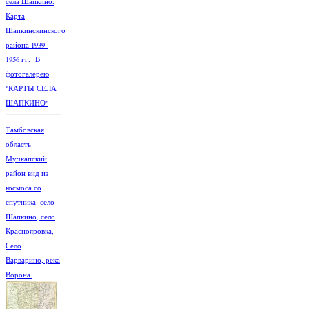
села Шапкино.
Карта
Шапкинскинского
района 1939-
1956 гг. В
фотогалерею
"КАРТЫ СЕЛА
ШАПКИНО"
Тамбовская
область
Мучкапский
район вид из
космоса со
спутника: село
Шапкино, село
Краснояровка,
Село
Варварино, река
Ворона.