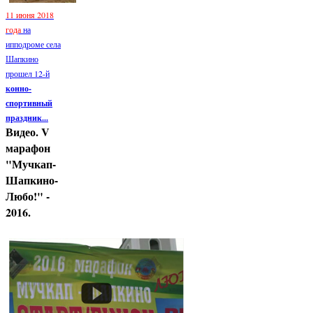
11 июня 2018
года
на
ипподроме села
Шапкино
прошел 12-й
конно-
спортивный
праздник...
Видео. V
марафон
"Мучкап-
Шапкино-
Любо!" -
2016.