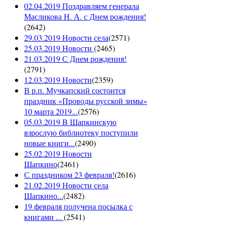
02.04.2019 Поздравляем генерала
Масликова Н. А. с Днем рождения!
(
2642
)
29.03.2019 Новости села
(
2571
)
25.03.2019 Новости
(
2465
)
21.03.2019 С Днем рождения!
(
2791
)
12.03.2019 Новости
(
2359
)
В р.п. Мучкапский состоится
праздник «Проводы русской зимы»
10 марта 2019...
(
2576
)
05.03.2019 В Шапкинскую
взрослую библиотеку поступили
новые книги...
(
2490
)
25.02.2019 Новости
Шапкино
(
2461
)
С праздником 23 февраля!
(
2616
)
21.02.2019 Новости села
Шапкино...
(
2482
)
19 февраля получена посылка с
книгами ...
(
2541
)