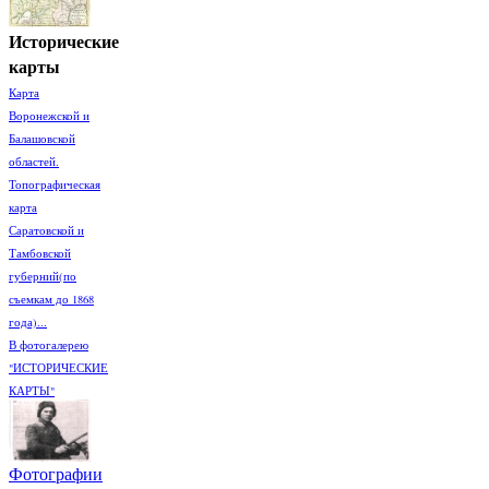
Исторические
карты
Карта
Воронежской и
Балашовской
областей.
Топографическая
карта
Саратовской и
Тамбовской
губерний(по
съемкам до 1868
года)...
В фотогалерею
"ИСТОРИЧЕСКИЕ
КАРТЫ"
Фотографии