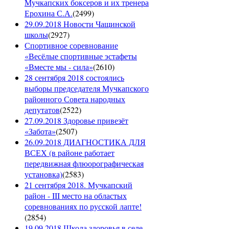
Мучкапских боксеров и их тренера
Ерохина С.А.
(
2499
)
29.09.2018 Новости Чащинской
школы
(
2927
)
Спортивное соревнование
«Весёлые спортивные эстафеты
«Вместе мы - сила»
(
2610
)
28 сентября 2018 состоялись
выборы председателя Мучкапского
районного Совета народных
депутатов
(
2522
)
27.09.2018 Здоровье привезёт
«Забота»
(
2507
)
26.09.2018 ДИАГНОСТИКА ДЛЯ
ВСЕХ (в районе работает
передвижная флюорографическая
установка)
(
2583
)
21 сентября 2018. Мучкапский
район - III место на областых
соревнованиях по русской лапте!
(
2854
)
19.09.2018 Школа здоровья в селе