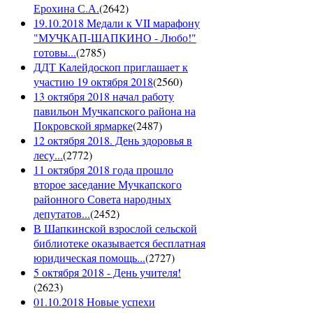
Ерохина С.А.
(
2642
)
19.10.2018 Медали к VII марафону
"МУЧКАП-ШАПКИНО - Любо!"
готовы...
(
2785
)
ДДТ Калейдоскоп приглашает к
участию 19 октября 2018
(
2560
)
13 октября 2018 начал работу
павильон Мучкапского района на
Покровской ярмарке
(
2487
)
12 октября 2018. День здоровья в
лесу...
(
2772
)
11 октября 2018 года прошло
второе заседание Мучкапского
районного Совета народных
депутатов...
(
2452
)
В Шапкинской взрослой сельской
библиотеке оказывается бесплатная
юридическая помощь...
(
2727
)
5 октября 2018 - День учителя!
(
2623
)
01.10.2018 Новые успехи