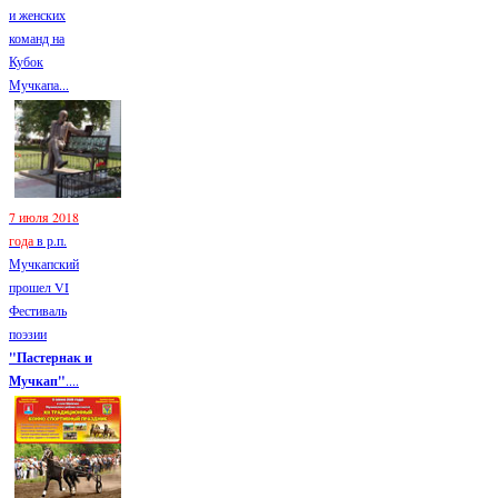
и женских
команд на
Кубок
Мучкапа...
7 июля 2018
года
в р.п.
Мучкапский
прошел VI
Фестиваль
поэзии
"Пастернак и
Мучкап"
....