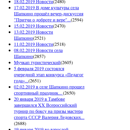
18.02.2019 Новости
(
2480
)
17.02.2019 В доме культуры села
Шапкино прошёл вечер-дискуссия
"Притчи о доброте и вере"...
(
2594
)
15.02.2019 Новости
(
2470
)
13.02.2019 Новости
Шапкино
(
2521
)
11.02.2019 Новости
(
2518
)
08.02.2019 Новости села
Шапкино
(
2857
)
Мучкап туристический
(
2605
)
5 февраля 2019 состоялся
очередной этап конкурса «Педагог
года»...
(
2651
)
02.02.2019 в селе Шапкино прошел
спортивный праздник...
(
2650
)
20 января 2019 в Тамбове
завершился XX Всероссийский
турнир по боксу на призы мастера
спорта СССР Валерия Ледовских...
(
2688
)
19 января 2019 во взрослой