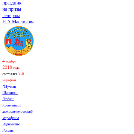
праздник
на призы
генерала
Н.А.Масликова
4
ноября
2018
года
7
состоялся
-й
марафо
н
"Мучкап-
Шапкино-
Любо!"
Крупнейший
легкоатлетический
марафон в
Черноземье
России.