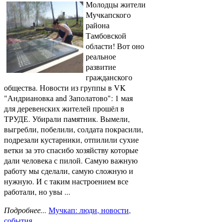
Молодцы жители
Мучкапского
района
Тамбовской
области! Вот оно
реальное
развитие
гражданского
общества. Новости из группы в VK
"Андриановка and Заполатово": 1 мая
для деревенских жителей прошёл в
ТРУДЕ. Убирали памятник. Вымели,
выгребли, побелили, солдата покрасили,
подрезали кустарники, отпилили сухие
ветки за это спасибо хозяйству которые
дали человека с пилой. Самую важную
работу мы сделали, самую сложную и
нужную. И с таким настроением все
работали, но увы ...
Подробнее...
Мучкап: люди, новости,
события
.