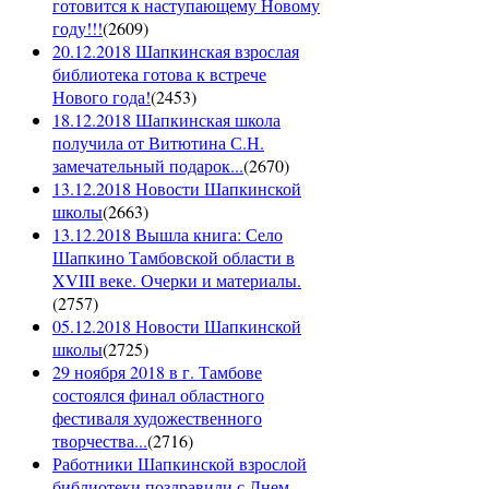
готовится к наступающему Новому
году!!!
(
2609
)
20.12.2018 Шапкинская взрослая
библиотека готова к встрече
Нового года!
(
2453
)
18.12.2018 Шапкинская школа
получила от Витютина С.Н.
замечательный подарок...
(
2670
)
13.12.2018 Новости Шапкинской
школы
(
2663
)
13.12.2018 Вышла книга: Село
Шапкино Тамбовской области в
XVIII веке. Очерки и материалы.
(
2757
)
05.12.2018 Новости Шапкинской
школы
(
2725
)
29 ноября 2018 в г. Тамбове
состоялся финал областного
фестиваля художественного
творчества...
(
2716
)
Работники Шапкинской взрослой
библиотеки поздравили с Днем