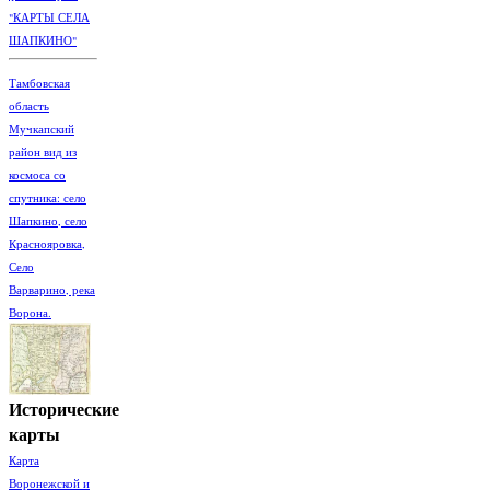
"КАРТЫ СЕЛА
ШАПКИНО"
Тамбовская
область
Мучкапский
район вид из
космоса со
спутника: село
Шапкино, село
Краснояровка,
Село
Варварино, река
Ворона.
Исторические
карты
Карта
Воронежской и