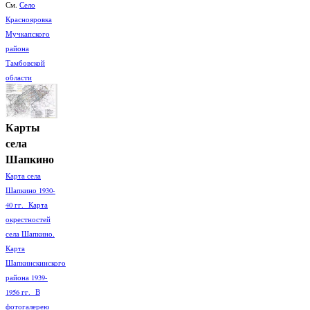
См.
Село
Краснояровка
Мучкапского
района
Тамбовской
области
Карты
села
Шапкино
Карта села
Шапкино 1930-
40 гг. Карта
окрестностей
села Шапкино.
Карта
Шапкинскинского
района 1939-
1956 гг. В
фотогалерею