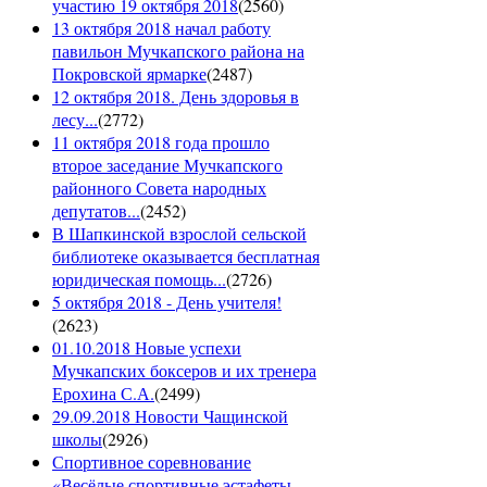
участию 19 октября 2018
(
2560
)
13 октября 2018 начал работу
павильон Мучкапского района на
Покровской ярмарке
(
2487
)
12 октября 2018. День здоровья в
лесу...
(
2772
)
11 октября 2018 года прошло
второе заседание Мучкапского
районного Совета народных
депутатов...
(
2452
)
В Шапкинской взрослой сельской
библиотеке оказывается бесплатная
юридическая помощь...
(
2726
)
5 октября 2018 - День учителя!
(
2623
)
01.10.2018 Новые успехи
Мучкапских боксеров и их тренера
Ерохина С.А.
(
2499
)
29.09.2018 Новости Чащинской
школы
(
2926
)
Спортивное соревнование
«Весёлые спортивные эстафеты