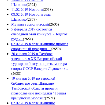
Шапкино
(
2521
)
11.02.2019 Новости
(
2518
)
08.02.2019 Новости села
Шапкино
(
2857
)
Мучкап туристический
(
2605
)
5 февраля 2019 состоялся
очередной этап конкурса «Педагог
года»...
(
2651
)
02.02.2019 в селе Шапкино прошел
спортивный праздник...
(
2650
)
20 января 2019 в Тамбове
завершился XX Всероссийский
турнир по боксу на призы мастера
спорта СССР Валерия Ледовских...
(
2688
)
19 января 2019 во взрослой
библиотеке села Шапкино
Тамбовской области прошли
православные посиделки "Трещат
крещенские морозы"
(
2521
)
02.02.2019 в селе Шапкино