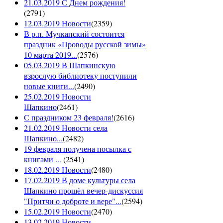
21.03.2019 С Днем рождения!
(
2791
)
12.03.2019 Новости
(
2359
)
В р.п. Мучкапский состоится
праздник «Проводы русской зимы»
10 марта 2019...
(
2576
)
05.03.2019 В Шапкинскую
взрослую библиотеку поступили
новые книги...
(
2490
)
25.02.2019 Новости
Шапкино
(
2461
)
С праздником 23 февраля!
(
2616
)
21.02.2019 Новости села
Шапкино...
(
2482
)
19 февраля получена посылка с
книгами ...
(
2541
)
18.02.2019 Новости
(
2480
)
17.02.2019 В доме культуры села
Шапкино прошёл вечер-дискуссия
"Притчи о доброте и вере"...
(
2594
)
15.02.2019 Новости
(
2470
)
13.02.2019 Новости