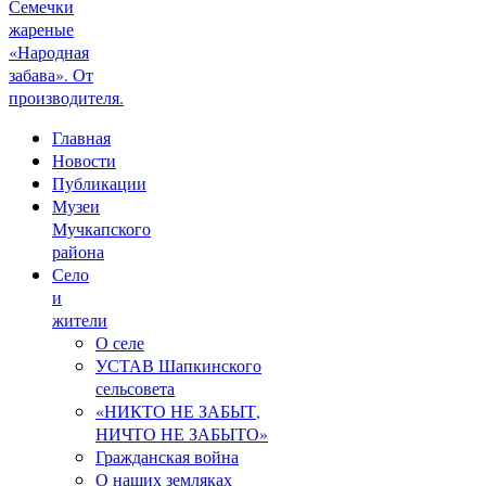
Семечки
жареные
«Народная
забава». От
производителя.
Главная
Новости
Публикации
Музеи
Мучкапского
района
Село
и
жители
О селе
УСТАВ Шапкинского
сельсовета
«НИКТО НЕ ЗАБЫТ,
НИЧТО НЕ ЗАБЫТО»
Гражданская война
О наших земляках