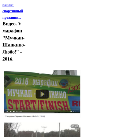
конно-
спортивный
праздник...
Видео. V
марафон
"Мучкап-
Шапкино-
Любо!" -
2016.