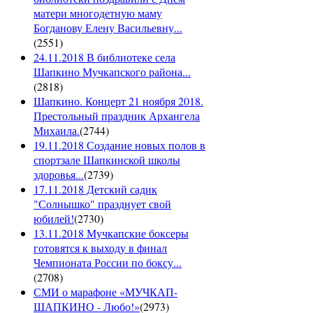
матери многодетную маму
Богданову Елену Васильевну...
(
2551
)
24.11.2018 В библиотеке села
Шапкино Мучкапского района...
(
2818
)
Шапкино. Концерт 21 ноября 2018.
Престольный праздник Архангела
Михаила.
(
2744
)
19.11.2018 Создание новых полов в
спортзале Шапкинской школы
здоровья...
(
2739
)
17.11.2018 Детский садик
"Солнышко" празднует свой
юбилей!
(
2730
)
13.11.2018 Мучкапские боксеры
готовятся к выходу в финал
Чемпионата России по боксу...
(
2708
)
СМИ о марафоне «МУЧКАП-
ШАПКИНО - Любо!»
(
2973
)