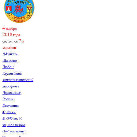
4
ноября
2018
года
7
состоялся
-й
марафо
н
"Мучкап-
Шапкино-
Любо!"
Крупнейший
легкоатлетический
марафон в
Черноземье
России.
Дистанции:
42,195 км,
21,0975 км, 10
км, 1055 метров
(1/40 марафона).