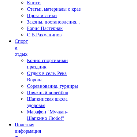
Книги
Статьи, материалы о крае
Проза и стихи
Законы, постановления...
Борис Пастернак
С.В.Рахманинов
Спорт
и
отдых
Конно-спортивный
праздник
Отдых в селе. Река
Ворона.
Соревнования, турниры
Пляжный волейбол
Шапкинская школа
здоровья
Марафон "Мучкап-
Шапкино-Любо!"
Полезная
информация