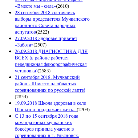
«Вместе мы - сила»
(
2610
)
28 сентября 2018 состоялись
выборы председателя Мучкапского
районного Совета народных
депутатов
(
2522
)
27.09.2018 Здоровье привезёт
«Забота»
(
2507
)
26.09.2018 ДИАГНОСТИКА ДЛЯ
ВСЕХ (в районе работает
передвижная флюорографическая
установка)
(
2583
)
21 сентября 2018. Мучкапский
район - III место на областых
соревнованиях по русской лапте!
(
2854
)
19.09.2018 Школа здоровья в селе
Шапкино продолжает жить...
(
2703
)
С 13 по 15 сентября 2018 года
команда юных мучкапских
боксёров приняла участие в
соревнованиях в г. Ульяновск.