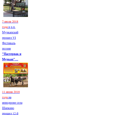
7 июля 2018
года
в р.п.
Мучкапский
прошел VI
Фестиваль
поэзии
"Пастернак и
Мучкап"
....
11 июня 2018
года
на
ипподроме села
Шапкино
прошел 12-й