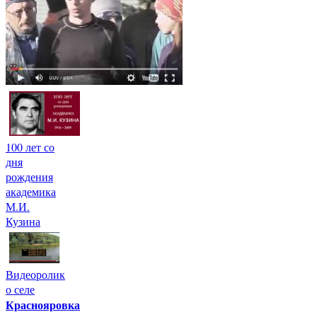
100 лет со
дня
рождения
академика
М.И.
Кузина
Видеоролик
о селе
Краснояровка