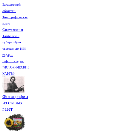
Балашовской
областей.
Топографическая
карта
Саратовской и
Тамбовской
губерний(по
съемкам до 1868
года)...
В фотогалерею
"ИСТОРИЧЕСКИЕ
КАРТЫ"
Фотографии
из старых
газет