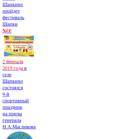
Шапкино
пройдет
фестиваль
Шапки
NO!
2 февраля
2019 года
в
селе
Шапкино
состоялся
9-й
спортивный
праздник
на призы
генерала
Н.А.Масликова