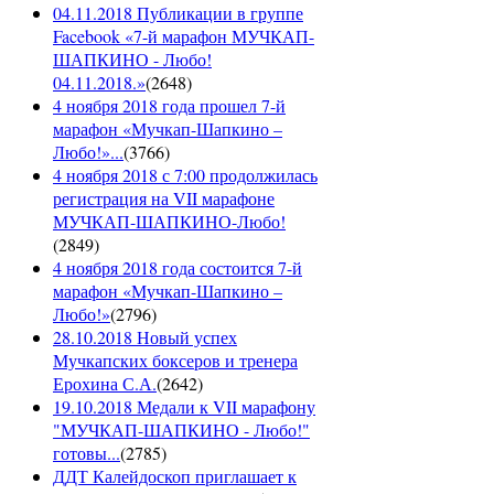
04.11.2018 Публикации в группе
Facebook «7-й марафон МУЧКАП-
ШАПКИНО - Любо!
04.11.2018.»
(
2648
)
4 ноября 2018 года прошел 7-й
марафон «Мучкап-Шапкино –
Любо!»...
(
3766
)
4 ноября 2018 с 7:00 продолжилась
регистрация на VII марафоне
МУЧКАП-ШАПКИНО-Любо!
(
2849
)
4 ноября 2018 года состоится 7-й
марафон «Мучкап-Шапкино –
Любо!»
(
2796
)
28.10.2018 Новый успех
Мучкапских боксеров и тренера
Ерохина С.А.
(
2642
)
19.10.2018 Медали к VII марафону
"МУЧКАП-ШАПКИНО - Любо!"
готовы...
(
2785
)
ДДТ Калейдоскоп приглашает к