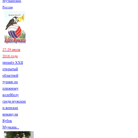
Мучкапский,
Россия
27-29 июля
2018 года
прошёл XXII
открытый
областной
турнир по
пляжному
волейболу
среди мужских
и женских
команд на
Кубок
Мучкапа...