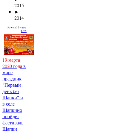
2015
►
2014
Powered by
mod
LCA
19 марта
2020 года
в
мире
праздник
"Первый
день без
Шапки" и
в селе
Шапкино
пройдет
фестиваль
Шапки