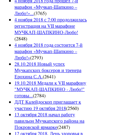
4 ноября 2018 года прошел 7-й
марафон «Мучкап-Шапкино –
Любо!»...
(
3765
)
4 ноября 2018 с 7:00 продолжилась
регистрация на VII марафоне
МУЧКАП-ШАПКИНО-Любо!
(
2848
)
4 ноября 2018 года состоится 7-й
марафон «Мучкап-Шапкино –
Любо!»
(
2793
)
28.10.2018 Новый успех
Мучкапских боксеров и тренера
Ерохина С.А.
(
2641
)
19.10.2018 Медали к VII марафону
"МУЧКАП-ШАПКИНО - Любо!"
готовы...
(
2784
)
ДДТ Калейдоскоп приглашает к
участию 19 октября 2018
(
2560
)
13 октября 2018 начал работу
павильон Мучкапского района на
Покровской ярмарке
(
2487
)
12 октября 2018. День здоровья в