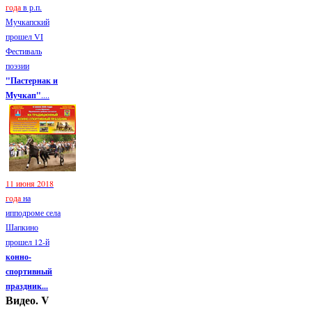
года
в р.п.
Мучкапский
прошел VI
Фестиваль
поэзии
"Пастернак и
Мучкап"
....
11 июня 2018
года
на
ипподроме села
Шапкино
прошел 12-й
конно-
спортивный
праздник...
Видео. V