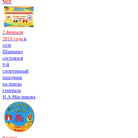
NO!
2 февраля
2019 года
в
селе
Шапкино
состоялся
9-й
спортивный
праздник
на призы
генерала
Н.А.Масликова
4
ноября