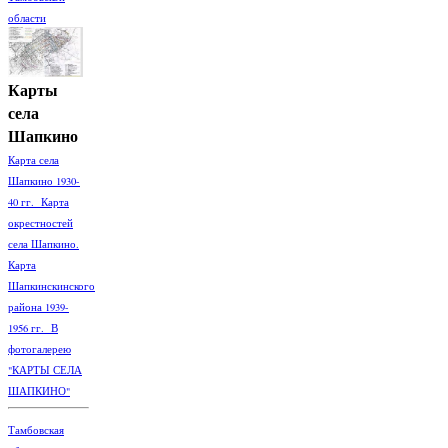
области
Карты
села
Шапкино
Карта села
Шапкино 1930-
40 гг. Карта
окрестностей
села Шапкино.
Карта
Шапкинскинского
района 1939-
1956 гг. В
фотогалерею
"КАРТЫ СЕЛА
ШАПКИНО"
Тамбовская