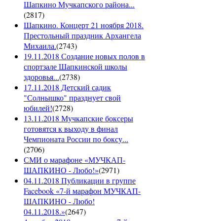
Шапкино Мучкапского района...
(
2817
)
Шапкино. Концерт 21 ноября 2018.
Престольный праздник Архангела
Михаила.
(
2743
)
19.11.2018 Создание новых полов в
спортзале Шапкинской школы
здоровья...
(
2738
)
17.11.2018 Детский садик
"Солнышко" празднует свой
юбилей!
(
2728
)
13.11.2018 Мучкапские боксеры
готовятся к выходу в финал
Чемпионата России по боксу...
(
2706
)
СМИ о марафоне «МУЧКАП-
ШАПКИНО - Любо!»
(
2971
)
04.11.2018 Публикации в группе
Facebook «7-й марафон МУЧКАП-
ШАПКИНО - Любо!
04.11.2018.»
(
2647
)