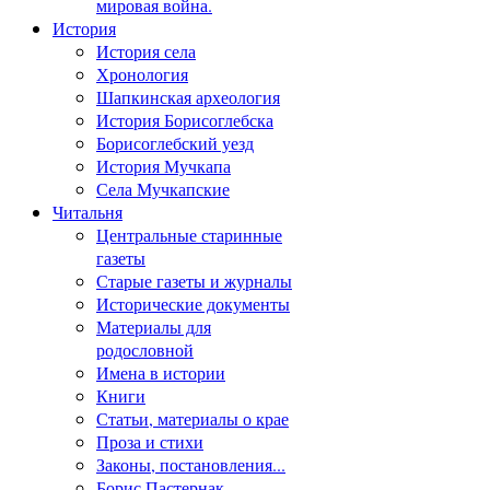
мировая война.
История
История села
Хронология
Шапкинская археология
История Борисоглебска
Борисоглебский уезд
История Мучкапа
Села Мучкапские
Читальня
Центральные старинные
газеты
Старые газеты и журналы
Исторические документы
Материалы для
родословной
Имена в истории
Книги
Статьи, материалы о крае
Проза и стихи
Законы, постановления...
Борис Пастернак