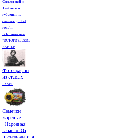
Саратовской и
Тамбовской
губерний(по
съемкам до 1868
года)...
В фотогалерею
"ИСТОРИЧЕСКИЕ
КАРТЫ"
Фотографии
из старых
газет
Семечки
жареные
«Народная
забава». От
производителя.