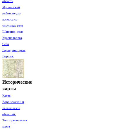
область
Мучкапский
район вид из
космоса со
спутника: село
Шапкино, село
Краснояровка,
Село
Варварино, река
Ворона.
Исторические
карты
Карта
Воронежской и
Балашовской
областей.
Топографическая
карта