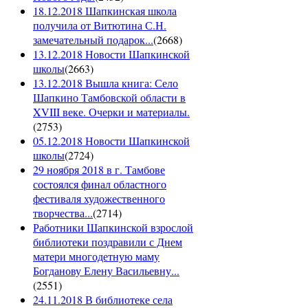
18.12.2018 Шапкинская школа
получила от Витютина С.Н.
замечательный подарок...
(
2668
)
13.12.2018 Новости Шапкинской
школы
(
2663
)
13.12.2018 Вышла книга: Село
Шапкино Тамбовской области в
XVIII веке. Очерки и материалы.
(
2753
)
05.12.2018 Новости Шапкинской
школы
(
2724
)
29 ноября 2018 в г. Тамбове
состоялся финал областного
фестиваля художественного
творчества...
(
2714
)
Работники Шапкинской взрослой
библиотеки поздравили с Днем
матери многодетную маму
Богданову Елену Васильевну...
(
2551
)
24.11.2018 В библиотеке села