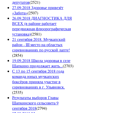
депутатов
(
2521
)
27.09.2018 Здоровье привезёт
«Забота»
(
2507
)
26.09.2018 ДИАГНОСТИКА ДЛЯ
ВСЕХ (в районе работает
передвижная флюорографическая
установка)
(
2581
)
21 сентября 2018. Мучкапский
район - III место на областых
соревнованиях по русской лапте!
(
2854
)
19.09.2018 Школа здоровья в селе
Шапкино продолжает жить...
(
2703
)
С 13 по 15 сентября 2018 года
команда юных мучкапских
боксёров приняла участие в
соревнованиях в г. Ульяновск.
(
2535
)
Результаты выборов Главы
Шапкинского сельсовета 9
сентября 2018
(
2794
)