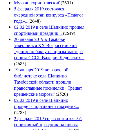
Мучкап туристический
(
2601
)
5 февраля 2019 состоялся
очередной этап конкурса «Педагог
года»...
(
2648
)
02.02.2019 в селе Шапкино прошел
спортивный праздник...
(
2649
)
20 января 2019 в Тамбове
завершился XX Всероссийский
турнир по боксу на призы мастера
спорта СССР Валерия Ледовских...
(
2685
)
19 января 2019 во взрослой
библиотеке села Шапкино
Тамбовской области прошли
православные посиделки "Трещат
крещенские морозы"
(
2520
)
02.02.2019 в селе Шапкино
пройдет спортивный праздник...
(
2783
)
2 февраля 2019 года состоится 9-й
спортивный праздник на призы