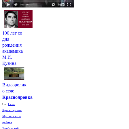
100 лет со
дня
рождения
академика
М.И.
Кузина
Видеоролик
о селе
Краснояровка
См.
Село
Краснояровка
Мучкапского
района
Тамбовской