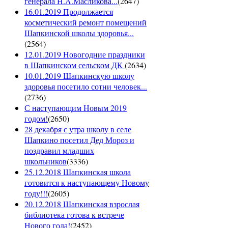
генерала Н.А.Масликова...
(
2647
)
16.01.2019 Продолжается
косметический ремонт помещений
Шапкинской школы здоровья...
(
2564
)
12.01.2019 Новогодние праздники
в Шапкинском сельском ДК
(
2634
)
10.01.2019 Шапкинскую школу
здоровья посетило сотни человек...
(
2736
)
С наступающим Новым 2019
годом!
(
2650
)
28 декабря с утра школу в селе
Шапкино посетил Дед Мороз и
поздравил младших
школьников
(
3336
)
25.12.2018 Шапкинская школа
готовится к наступающему Новому
году!!!
(
2605
)
20.12.2018 Шапкинская взрослая
библиотека готова к встрече
Нового года!
(
2452
)