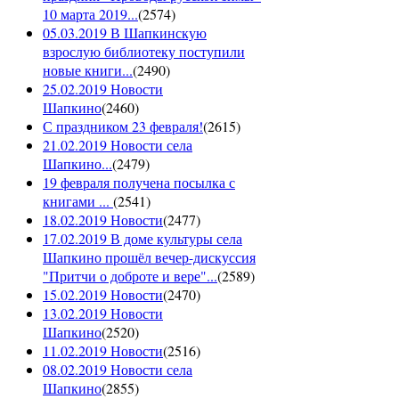
10 марта 2019...
(
2574
)
05.03.2019 В Шапкинскую
взрослую библиотеку поступили
новые книги...
(
2490
)
25.02.2019 Новости
Шапкино
(
2460
)
С праздником 23 февраля!
(
2615
)
21.02.2019 Новости села
Шапкино...
(
2479
)
19 февраля получена посылка с
книгами ...
(
2541
)
18.02.2019 Новости
(
2477
)
17.02.2019 В доме культуры села
Шапкино прошёл вечер-дискуссия
"Притчи о доброте и вере"...
(
2589
)
15.02.2019 Новости
(
2470
)
13.02.2019 Новости
Шапкино
(
2520
)
11.02.2019 Новости
(
2516
)
08.02.2019 Новости села
Шапкино
(
2855
)