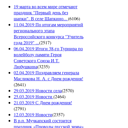
19 марта во всем мире отмечают
праздник "Первый день без
шапки". В селе Шапкино...
(
6106
)
11.04.2019 По итогам мероприятий
регионального этапа
Всероссийского конкурса "Учитель
года 2019" ...
(
2517
)
06.04.2019 Итоги 38-го Турнира по
волейболу памяти Героя
Советского Союза И.Т.
Любушкина
(
3235
)
02.04.2019 Поздравляем генерала
Масликова Н. А. с Днем рождения!
(
2641
)
29.03.2019 Новости села
(
2570
)
25.03.2019 Новости
(
2464
)
21.03.2019 С Днем рождения!
(
2791
)
12.03.2019 Новости
(
2357
)
В р.п. Мучкапский состоится
праздник «Проводы русской зимы»