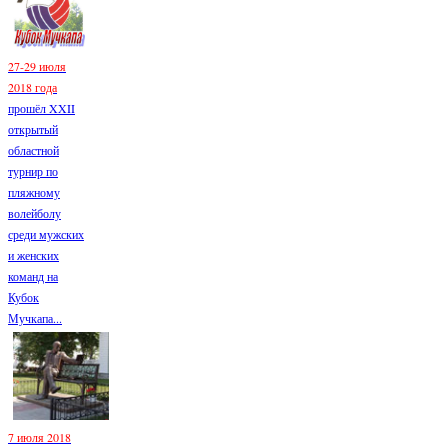
27-29 июля
2018 года
прошёл XXII
открытый
областной
турнир по
пляжному
волейболу
среди мужских
и женских
команд на
Кубок
Мучкапа...
7 июля 2018