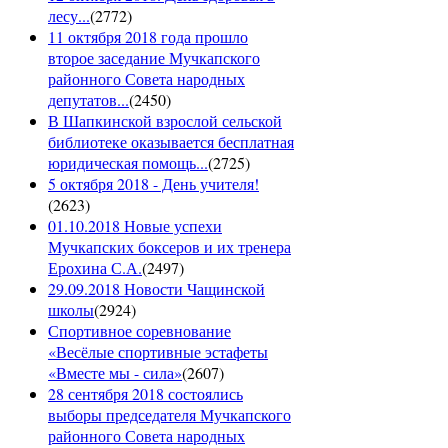
лесу...
(
2772
)
11 октября 2018 года прошло
второе заседание Мучкапского
районного Совета народных
депутатов...
(
2450
)
В Шапкинской взрослой сельской
библиотеке оказывается бесплатная
юридическая помощь...
(
2725
)
5 октября 2018 - День учителя!
(
2623
)
01.10.2018 Новые успехи
Мучкапских боксеров и их тренера
Ерохина С.А.
(
2497
)
29.09.2018 Новости Чащинской
школы
(
2924
)
Спортивное соревнование
«Весёлые спортивные эстафеты
«Вместе мы - сила»
(
2607
)
28 сентября 2018 состоялись
выборы председателя Мучкапского
районного Совета народных