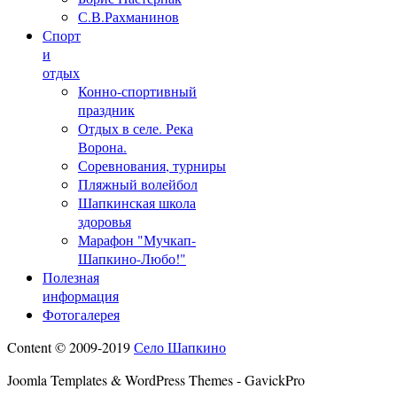
С.В.Рахманинов
Спорт
и
отдых
Конно-спортивный
праздник
Отдых в селе. Река
Ворона.
Соревнования, турниры
Пляжный волейбол
Шапкинская школа
здоровья
Марафон "Мучкап-
Шапкино-Любо!"
Полезная
информация
Фотогалерея
Content © 2009-2019
Село Шапкино
Joomla Templates & WordPress Themes - GavickPro