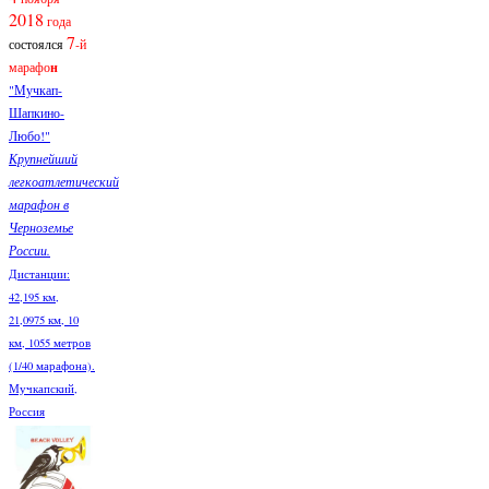
2018
года
7
состоялся
-й
марафо
н
"Мучкап-
Шапкино-
Любо!"
Крупнейший
легкоатлетический
марафон в
Черноземье
России.
Дистанции:
42,195 км,
21,0975 км, 10
км, 1055 метров
(1/40 марафона).
Мучкапский,
Россия