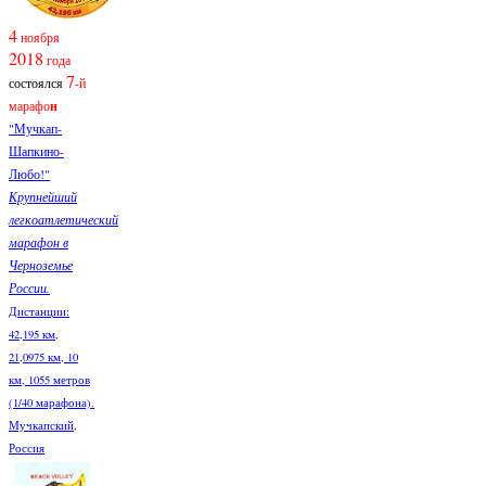
4
ноября
2018
года
7
состоялся
-й
марафо
н
"Мучкап-
Шапкино-
Любо!"
Крупнейший
легкоатлетический
марафон в
Черноземье
России.
Дистанции:
42,195 км,
21,0975 км, 10
км, 1055 метров
(1/40 марафона).
Мучкапский,
Россия