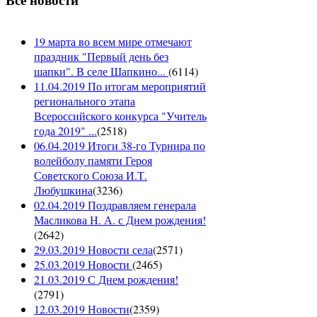
19 марта во всем мире отмечают
праздник "Первый день без
шапки". В селе Шапкино...
(
6114
)
11.04.2019 По итогам мероприятий
регионального этапа
Всероссийского конкурса "Учитель
года 2019" ...
(
2518
)
06.04.2019 Итоги 38-го Турнира по
волейболу памяти Героя
Советского Союза И.Т.
Любушкина
(
3236
)
02.04.2019 Поздравляем генерала
Масликова Н. А. с Днем рождения!
(
2642
)
29.03.2019 Новости села
(
2571
)
25.03.2019 Новости
(
2465
)
21.03.2019 С Днем рождения!
(
2791
)
12.03.2019 Новости
(
2359
)