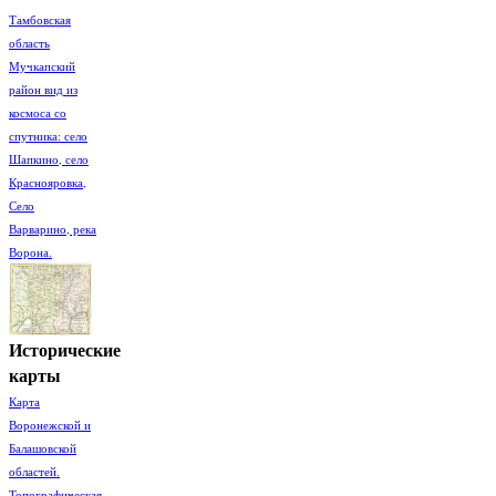
Тамбовская
область
Мучкапский
район вид из
космоса со
спутника: село
Шапкино, село
Краснояровка,
Село
Варварино, река
Ворона.
Исторические
карты
Карта
Воронежской и
Балашовской
областей.
Топографическая