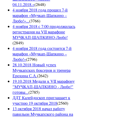
04.11.2018.»
(
2648
)
4 ноября 2018 года прошел 7-й
марафон «Мучкап-Шапкино –
Любо!»...
(
3766
)
4 ноября 2018 с 7:00 продолжилась
регистрация на VII марафоне
МУЧКАП-ШАПКИНО-Любо!
(
2849
)
4 ноября 2018 года состоится 7-й
марафон «Мучкап-Шапкино –
Любо!»
(
2796
)
28.10.2018 Новый успех
Мучкапских боксеров и тренера
Ерохина С.А.
(
2642
)
19.10.2018 Медали к VII марафону
"МУЧКАП-ШАПКИНО - Любо!"
готовы...
(
2785
)
ДДТ Калейдоскоп приглашает к
участию 19 октября 2018
(
2560
)
13 октября 2018 начал работу
павильон Мучкапского района на