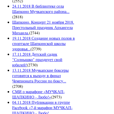
(
2552
)
24.11.2018 В библиотеке села
Шапкино Мучкапского района...
(
2818
)
Шапкино. Концерт 21 ноября 2018.
Престольный праздник Архангела
Михаила.
(
2744
)
19.11.2018 Создание новых полов в
спортзале Шапкинской школы
здоровья...
(
2739
)
17.11.2018 Детский садик
"Солнышко" празднует свой
юбилей!
(
2730
)
13.11.2018 Мучкапские боксеры
готовятся к выходу в финал
Чемпионата России по боксу...
(
2708
)
СМИ о марафоне «МУЧКАП-
ШАПКИНО - Любо!»
(
2973
)
04.11.2018 Публикации в группе
Facebook «7-й марафон МУЧКАП-
ШАПКИНО - Любо!