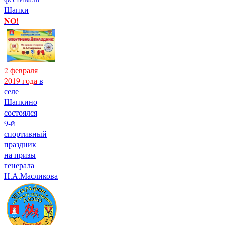
Шапки
NO!
2 февраля
2019 года
в
селе
Шапкино
состоялся
9-й
спортивный
праздник
на призы
генерала
Н.А.Масликова