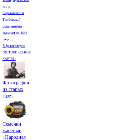
карта
Саратовской и
Тамбовской
губерний(по
съемкам до 1868
года)...
В фотогалерею
"ИСТОРИЧЕСКИЕ
КАРТЫ"
Фотографии
из старых
газет
Семечки
жареные
«Народная