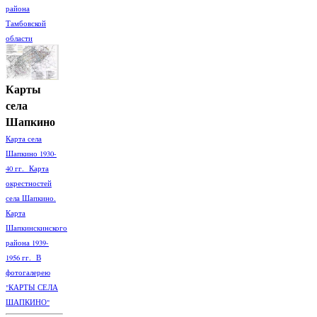
района
Тамбовской
области
Карты
села
Шапкино
Карта села
Шапкино 1930-
40 гг. Карта
окрестностей
села Шапкино.
Карта
Шапкинскинского
района 1939-
1956 гг. В
фотогалерею
"КАРТЫ СЕЛА
ШАПКИНО"