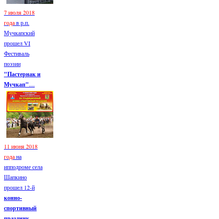
7 июля 2018
года
в р.п.
Мучкапский
прошел VI
Фестиваль
поэзии
"Пастернак и
Мучкап"
....
11 июня 2018
года
на
ипподроме села
Шапкино
прошел 12-й
конно-
спортивный
праздник...