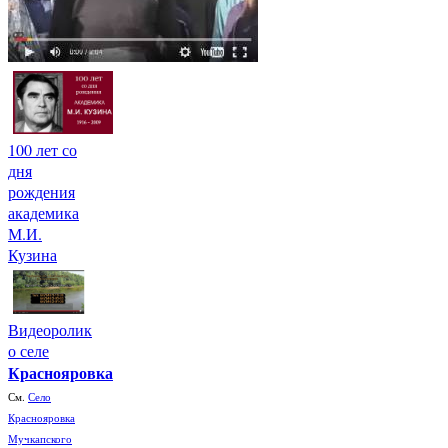
100 лет со
дня
рождения
академика
М.И.
Кузина
Видеоролик
о селе
Краснояровка
См.
Село
Краснояровка
Мучкапского