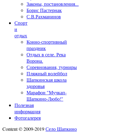
Законы, постановления...
Борис Пастернак
С.В.Рахманинов
Спорт
и
отдых
Конно-спортивный
праздник
Отдых в селе. Река
Ворона.
Соревнования, турниры
Пляжный волейбол
Шапкинская школа
здоровья
Марафон "Мучкап-
Шапкино-Любо!"
Полезная
информация
Фотогалерея
Content © 2009-2019
Село Шапкино