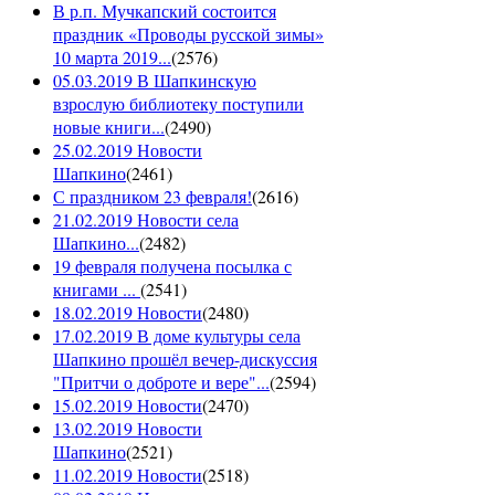
В р.п. Мучкапский состоится
праздник «Проводы русской зимы»
10 марта 2019...
(
2576
)
05.03.2019 В Шапкинскую
взрослую библиотеку поступили
новые книги...
(
2490
)
25.02.2019 Новости
Шапкино
(
2461
)
С праздником 23 февраля!
(
2616
)
21.02.2019 Новости села
Шапкино...
(
2482
)
19 февраля получена посылка с
книгами ...
(
2541
)
18.02.2019 Новости
(
2480
)
17.02.2019 В доме культуры села
Шапкино прошёл вечер-дискуссия
"Притчи о доброте и вере"...
(
2594
)
15.02.2019 Новости
(
2470
)
13.02.2019 Новости
Шапкино
(
2521
)
11.02.2019 Новости
(
2518
)