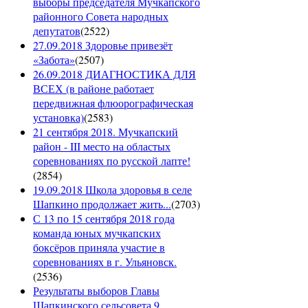
выборы председателя Мучкапского
районного Совета народных
депутатов
(
2522
)
27.09.2018 Здоровье привезёт
«Забота»
(
2507
)
26.09.2018 ДИАГНОСТИКА ДЛЯ
ВСЕХ (в районе работает
передвижная флюорографическая
установка)
(
2583
)
21 сентября 2018. Мучкапский
район - III место на областых
соревнованиях по русской лапте!
(
2854
)
19.09.2018 Школа здоровья в селе
Шапкино продолжает жить...
(
2703
)
С 13 по 15 сентября 2018 года
команда юных мучкапских
боксёров приняла участие в
соревнованиях в г. Ульяновск.
(
2536
)
Результаты выборов Главы
Шапкинского сельсовета 9