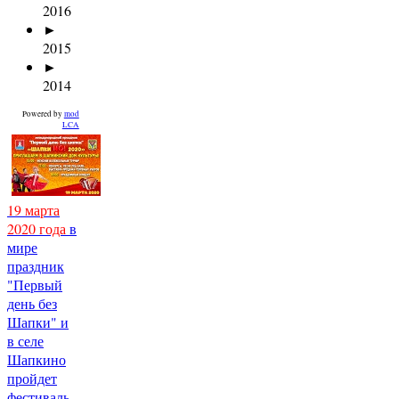
2016
►
2015
►
2014
Powered by
mod
LCA
19 марта
2020 года
в
мире
праздник
"Первый
день без
Шапки" и
в селе
Шапкино
пройдет
фестиваль