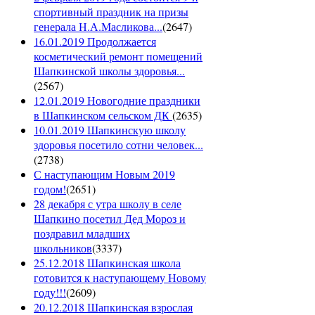
спортивный праздник на призы
генерала Н.А.Масликова...
(
2647
)
16.01.2019 Продолжается
косметический ремонт помещений
Шапкинской школы здоровья...
(
2567
)
12.01.2019 Новогодние праздники
в Шапкинском сельском ДК
(
2635
)
10.01.2019 Шапкинскую школу
здоровья посетило сотни человек...
(
2738
)
С наступающим Новым 2019
годом!
(
2651
)
28 декабря с утра школу в селе
Шапкино посетил Дед Мороз и
поздравил младших
школьников
(
3337
)
25.12.2018 Шапкинская школа
готовится к наступающему Новому
году!!!
(
2609
)
20.12.2018 Шапкинская взрослая