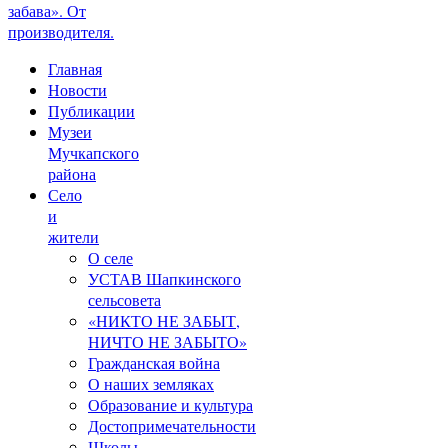
забава». От
производителя.
Главная
Новости
Публикации
Музеи
Мучкапского
района
Село
и
жители
О селе
УСТАВ Шапкинского
сельсовета
«НИКТО НЕ ЗАБЫТ,
НИЧТО НЕ ЗАБЫТО»
Гражданская война
О наших земляках
Образование и культура
Достопримечательности
Школы