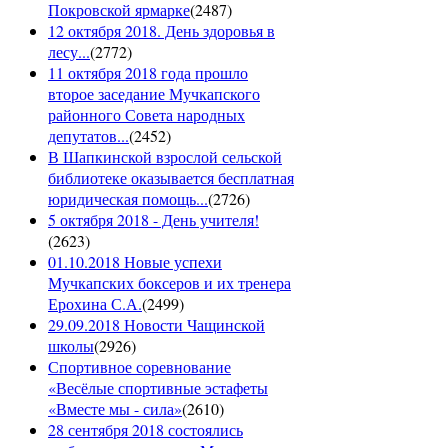
Покровской ярмарке
(
2487
)
12 октября 2018. День здоровья в
лесу...
(
2772
)
11 октября 2018 года прошло
второе заседание Мучкапского
районного Совета народных
депутатов...
(
2452
)
В Шапкинской взрослой сельской
библиотеке оказывается бесплатная
юридическая помощь...
(
2726
)
5 октября 2018 - День учителя!
(
2623
)
01.10.2018 Новые успехи
Мучкапских боксеров и их тренера
Ерохина С.А.
(
2499
)
29.09.2018 Новости Чащинской
школы
(
2926
)
Спортивное соревнование
«Весёлые спортивные эстафеты
«Вместе мы - сила»
(
2610
)
28 сентября 2018 состоялись