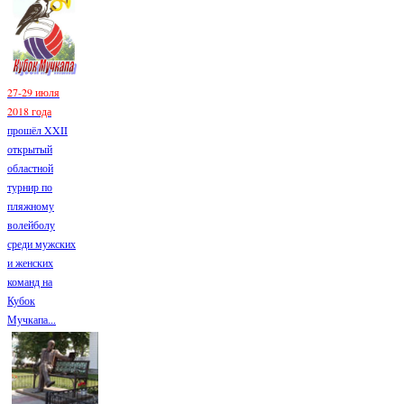
27-29 июля
2018 года
прошёл XXII
открытый
областной
турнир по
пляжному
волейболу
среди мужских
и женских
команд на
Кубок
Мучкапа...