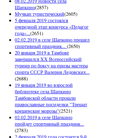
08.02.2019 Новости села
Шапкино
(
2857
)
Мучкап туристический
(
2605
)
5 февраля 2019 состоялся
очередной этап конкурса «Педагог
года»...
(
2651
)
02.02.2019 в селе Шапкино прошел
спортивный праздник...
(
2650
)
20 января 2019 в Тамбове
завершился XX Всероссийский
турнир по боксу на призы мастера
спорта СССР Валерия Ледовских...
(
2688
)
19 января 2019 во взрослой
библиотеке села Шапкино
Тамбовской области прошли
православные посиделки "Трещат
крещенские морозы"
(
2521
)
02.02.2019 в селе Шапкино
пройдет спортивный праздник...
(
2783
)
2 февраля 2019 года состоится 9-й