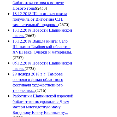
библиотека готова к встрече
Нового года!
(
2453
)
18.12.2018 Шапкинская школа
получила от Витютина С.Н.
замечательный подарок...
(
2670
)
13.12.2018 Новости Шапкинской
школы
(
2663
)
13.12.2018 Вышла книга: Село
Шапкино Тамбовской области в
XVIII веке. Очерки и материалы.
(
2757
)
05.12.2018 Новости Шапкинской
школы
(
2725
)
29 ноября 2018 в г. Тамбове
состоялся финал областного
фестиваля художественного
творчества...
(
2716
)
Работники Шапкинской взрослой
библиотеки поздравили с Днем
матери многодетную маму
Богданову Елену Васильевну...